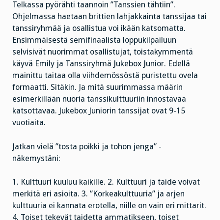
Telkassa pyörähti taannoin ”Tanssien tähtiin”.
Ohjelmassa haetaan brittien lahjakkainta tanssijaa tai
tanssiryhmää ja osallistua voi ikään katsomatta.
Ensimmäisestä semifinaalista loppukilpailuun
selvisivät nuorimmat osallistujat, toistakymmentä
käyvä Emily ja Tanssiryhmä Jukebox Junior. Edellä
mainittu taitaa olla viihdemössöstä puristettu ovela
formaatti. Sitäkin. Ja mitä suurimmassa määrin
esimerkillään nuoria tanssikulttuuriin innostavaa
katsottavaa. Jukebox Juniorin tanssijat ovat 9-15
vuotiaita.
Jatkan vielä ”tosta poikki ja tohon jenga” -
näkemystäni:
1. Kulttuuri kuuluu kaikille. 2. Kulttuuri ja taide voivat
merkitä eri asioita. 3. ”Korkeakulttuuria” ja arjen
kulttuuria ei kannata erotella, niille on vain eri mittarit.
4. Toiset tekevät taidetta ammatikseen, toiset