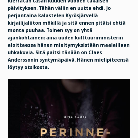
Kierrätän tasan kuuden vuoden takaisen
päivityksen. Tähän väliin en uutta
ehdi. Jo
perjantaina kalastelen Kyrösjärvellä
kirjailijaliiton mökillä ja sitä ennen pitäisi ehtiä
monta puuhaa. Toinen syy on yhtä
ajankohtainen: aina uuden kulttuuriministerin
aloittaessa hänen mieltymyksistään maalaillaan
uhkakuvia. Sitä paitsi tänään on Claes
Anderssonin syntymäpäivä. Hänen mielipiteensä
löytyy otsikosta.