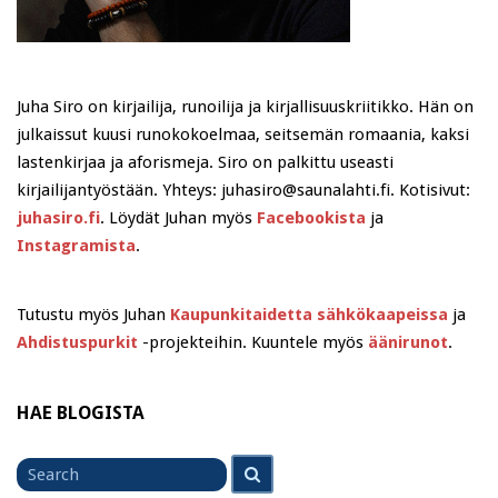
Juha Siro on kirjailija, runoilija ja kirjallisuuskriitikko. Hän on
julkaissut kuusi runokokoelmaa, seitsemän romaania, kaksi
lastenkirjaa ja aforismeja. Siro on palkittu useasti
kirjailijantyöstään. Yhteys: juhasiro@saunalahti.fi. Kotisivut:
juhasiro.fi
. Löydät Juhan myös
Facebookista
ja
Instagramista
.
Tutustu myös Juhan
Kaupunkitaidetta sähkökaapeissa
ja
Ahdistuspurkit
-projekteihin. Kuuntele myös
äänirunot
.
HAE BLOGISTA
Search
Search
for