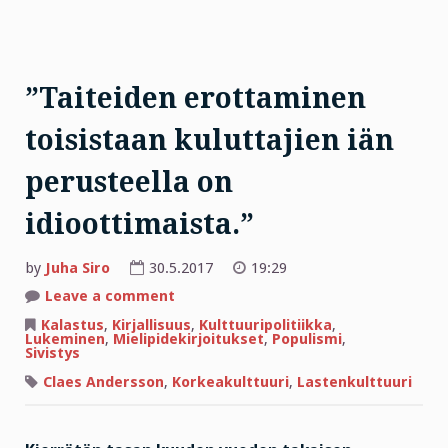
”Taiteiden erottaminen
toisistaan kuluttajien iän
perusteella on
idioottimaista.”
by
Juha Siro
30.5.2017
19:29
on
Leave a comment
”Taiteiden
erottaminen
Kalastus
,
Kirjallisuus
,
Kulttuuripolitiikka
,
toisistaan
Lukeminen
,
Mielipidekirjoitukset
,
Populismi
,
kuluttajien
Sivistys
iän
perusteella
Claes Andersson
,
Korkeakulttuuri
,
Lastenkulttuuri
on
idioottimaista.”