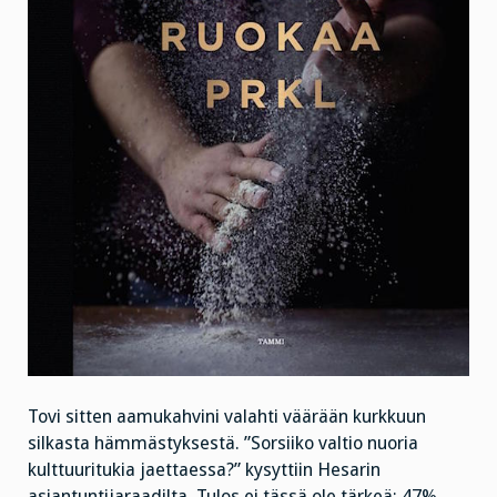
Tovi sitten aamukahvini valahti väärään kurkkuun
silkasta hämmästyksestä. ”Sorsiiko valtio nuoria
kulttuuritukia jaettaessa?” kysyttiin Hesarin
asiantuntijaraadilta. Tulos ei tässä ole tärkeä: 47%