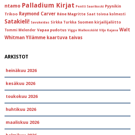
Palladium Kirjat
ntamo
Pyynikin
Pentti Saarikoski
Raymond Carver
Trikoo
Réne Magritte
Saat toivoa kolmesti
Satakieli!
Suomen kirjailijaliitto
Sirkka Turkka
Savukeidas
Walt
Vapaa pudotus
Tommi Melender
Viggo Wallensköld
Viljo Kajava
Whitman
Yllämme kaartuva taivas
ARKISTOT
heinäkuu 2026
kesäkuu 2026
toukokuu 2026
huhtikuu 2026
maaliskuu 2026