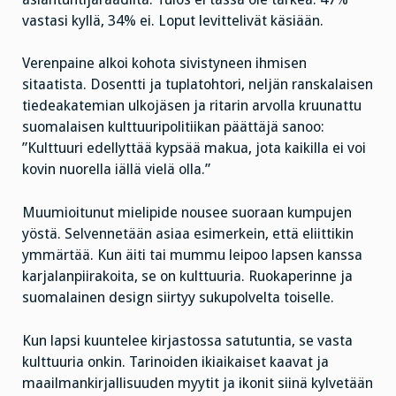
vastasi kyllä, 34% ei. Loput levittelivät käsiään.
Verenpaine alkoi kohota sivistyneen ihmisen
sitaatista. Dosentti ja tuplatohtori, neljän ranskalaisen
tiedeakatemian ulkojäsen ja ritarin arvolla kruunattu
suomalaisen kulttuuripolitiikan päättäjä sanoo:
”Kulttuuri edellyttää kypsää makua, jota kaikilla ei voi
kovin nuorella iällä vielä olla.”
Muumioitunut mielipide nousee suoraan kumpujen
yöstä. Selvennetään asiaa esimerkein, että eliittikin
ymmärtää. Kun äiti tai mummu leipoo lapsen kanssa
karjalanpiirakoita, se on kulttuuria. Ruokaperinne ja
suomalainen design siirtyy sukupolvelta toiselle.
Kun lapsi kuuntelee kirjastossa satutuntia, se vasta
kulttuuria onkin. Tarinoiden ikiaikaiset kaavat ja
maailmankirjallisuuden myytit ja ikonit siinä kylvetään