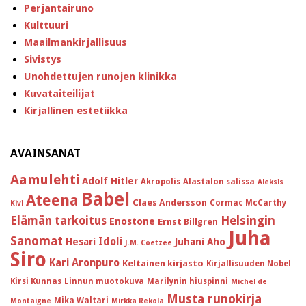
Perjantairuno
Kulttuuri
Maailmankirjallisuus
Sivistys
Unohdettujen runojen klinikka
Kuvataiteilijat
Kirjallinen estetiikka
AVAINSANAT
Aamulehti
Adolf Hitler
Akropolis
Alastalon salissa
Aleksis
Babel
Ateena
Claes Andersson
Cormac McCarthy
Kivi
Helsingin
Elämän tarkoitus
Enostone
Ernst Billgren
Juha
Sanomat
Idoli
Hesari
Juhani Aho
J.M. Coetzee
Siro
Kari Aronpuro
Keltainen kirjasto
Kirjallisuuden Nobel
Kirsi Kunnas
Linnun muotokuva
Marilynin hiuspinni
Michel de
Musta runokirja
Mika Waltari
Montaigne
Mirkka Rekola