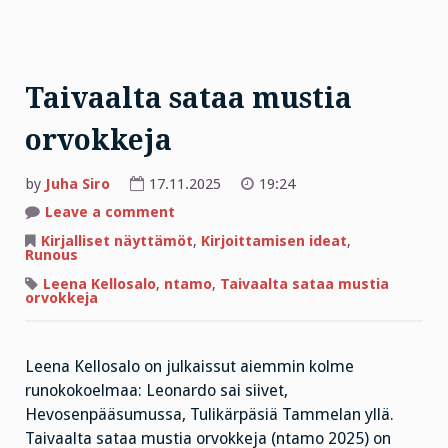
Taivaalta sataa mustia
orvokkeja
by
Juha Siro
17.11.2025
19:24
on
Leave a comment
Taivaalta
sataa
Kirjalliset näyttämöt
,
Kirjoittamisen ideat
,
mustia
Runous
orvokkeja
Leena Kellosalo
,
ntamo
,
Taivaalta sataa mustia
orvokkeja
Leena Kellosalo on julkaissut aiemmin kolme
runokokoelmaa: Leonardo sai siivet,
Hevosenpääsumussa, Tulikärpäsiä Tammelan yllä.
Taivaalta sataa mustia orvokkeja (ntamo 2025) on