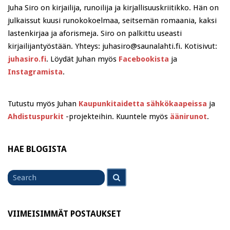
Juha Siro on kirjailija, runoilija ja kirjallisuuskriitikko. Hän on
julkaissut kuusi runokokoelmaa, seitsemän romaania, kaksi
lastenkirjaa ja aforismeja. Siro on palkittu useasti
kirjailijantyöstään. Yhteys: juhasiro@saunalahti.fi. Kotisivut:
juhasiro.fi
. Löydät Juhan myös
Facebookista
ja
Instagramista
.
Tutustu myös Juhan
Kaupunkitaidetta sähkökaapeissa
ja
Ahdistuspurkit
-projekteihin. Kuuntele myös
äänirunot
.
HAE BLOGISTA
Search
Search
for
VIIMEISIMMÄT POSTAUKSET