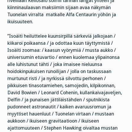
riveillään Kellosalo solmii tarinan langat yhteen ja
kiinninaulaavan maksiimin sijaan avaa näkymän
Tuonelan virralta matkalle Alfa Centaurin yöhön ja
ikuisuuteen.
”Isoäiti heiluttelee kuunsirpillä särkeviä jalkojaan /
kiikaroi poikaansa / ja odottaa kuun täyttymistä /
Isoäiti zoomaa: / kaasun vyörymiä / musta aukko /
universumin etuvartio / ennen kuolemaa ylipainonsa
alle luhistunut tähti / joka imaisee nieluunsa
hoidokinpukuisen runoilijan / jolla on taskussaan
murtunut risti / ja nyrkissä silvottu perhonen /
pikkuisen tinasotamiehen, samojedin, kilpikonnan,
David Bowien / Leonard Cohenin, kullankaivajaveljen,
Delfin / ja punaisen jättiläistähden / sputnikista
pudonneet astronautit / kaiken avaruusromun ja
myyttiset hauenluut / Tuonelan virtaan / mustaan
aukkoon / ikuiseen gravitaatioon / ikuiseen
ajattomuuteen / Stephen Hawking oivaltaa mustan