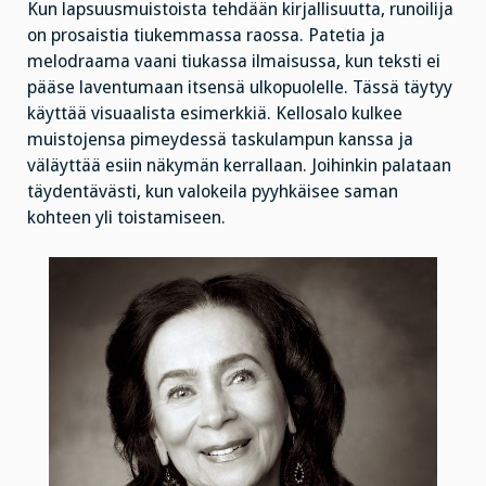
Kun lapsuusmuistoista tehdään kirjallisuutta, runoilija
on prosaistia tiukemmassa raossa. Patetia ja
melodraama vaani tiukassa ilmaisussa, kun teksti ei
pääse laventumaan itsensä ulkopuolelle. Tässä täytyy
käyttää visuaalista esimerkkiä. Kellosalo kulkee
muistojensa pimeydessä taskulampun kanssa ja
väläyttää esiin näkymän kerrallaan. Joihinkin palataan
täydentävästi, kun valokeila pyyhkäisee saman
kohteen yli toistamiseen.