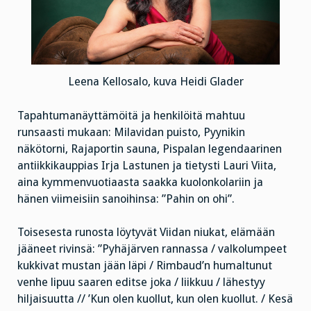
Leena Kellosalo, kuva Heidi Glader
Tapahtumanäyttämöitä ja henkilöitä mahtuu
runsaasti mukaan: Milavidan puisto, Pyynikin
näkötorni, Rajaportin sauna, Pispalan legendaarinen
antiikkikauppias Irja Lastunen ja tietysti Lauri Viita,
aina kymmenvuotiaasta saakka kuolonkolariin ja
hänen viimeisiin sanoihinsa: ”Pahin on ohi”.
Toisesesta runosta löytyvät Viidan niukat, elämään
jääneet rivinsä: ”Pyhäjärven rannassa / valkolumpeet
kukkivat mustan jään läpi / Rimbaud’n humaltunut
venhe lipuu saaren editse joka / liikkuu / lähestyy
hiljaisuutta // ’Kun olen kuollut, kun olen kuollut. / Kesä