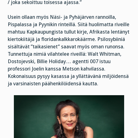
/ joka sekoittuu toisessa ajassa.”
Usein ollaan myös Näsi- ja Pyhäjärven rannoilla,
Pispalassa ja Pyynikin rinteillä. Siitä huolimatta riveille
mahtuu Kapkaupungista tullut kirje, Afrikasta lentänyt
kiertokiitäjä ja floridankalkkarokäärme. Psilosybiiniä
sisältävät ”taikasienet” saavat myös oman runonsa.
Tunnettuja nimiä vilahtelee riveillä: Walt Whitman,
Dostojevski, Billie Holiday… agentti 007 istuu
professori Joelin kanssa Metson kahvilassa.
Kokonaisuus pysyy kasassa ja yllättävänä miljöidensä
ja varsinaisten päähenkilöidensä kautta.