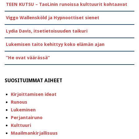
TEEN KUTSU – TaoLinin runoissa kulttuurit kohtaavat
Viggo Wallensköld ja Hypnoottiset sienet
Lydia Davis, itsetietoisuuden taikuri
Lukemisen taito kehittyy koko elämän ajan
”He ovat väärässä”
SUOSITUIMMAT AIHEET
Kirjoittamisen ideat
Runous
Lukeminen
Perjantairuno
Kulttuuri
Maailmankirjallisuus