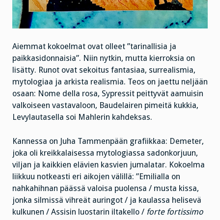
Aiemmat kokoelmat ovat olleet ”tarinallisia ja
paikkasidonnaisia”. Niin nytkin, mutta kierroksia on
lisätty. Runot ovat sekoitus fantasiaa, surrealismia,
mytologiaa ja arkista realismia. Teos on jaettu neljään
osaan: Nome della rosa, Sypressit peittyvät aamuisin
valkoiseen vastavaloon, Baudelairen pimeitä kukkia,
Levylautasella soi Mahlerin kahdeksas.
Kannessa on Juha Tammenpään grafiikkaa: Demeter,
joka oli kreikkalaisessa mytologiassa sadonkorjuun,
viljan ja kaikkien elävien kasvien jumalatar. Kokoelma
liikkuu notkeasti eri aikojen välillä: ”Emilialla on
nahkahihnan päässä valoisa puolensa / musta kissa,
jonka silmissä vihreät auringot / ja kaulassa helisevä
kulkunen / Assisin luostarin iltakello /
forte fortissimo