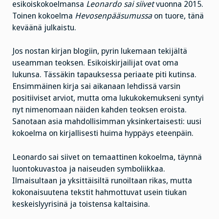
esikoiskokoelmansa
Leonardo sai siivet
vuonna 2015.
Toinen kokoelma
Hevosenpääsumussa
on tuore, tänä
keväänä julkaistu.
Jos nostan kirjan blogiin, pyrin lukemaan tekijältä
useamman teoksen. Esikoiskirjailijat ovat oma
lukunsa. Tässäkin tapauksessa periaate piti kutinsa.
Ensimmäinen kirja sai aikanaan lehdissä varsin
positiiviset arviot, mutta oma lukukokemukseni syntyi
nyt nimenomaan näiden kahden teoksen eroista.
Sanotaan asia mahdollisimman yksinkertaisesti: uusi
kokoelma on kirjallisesti huima hyppäys eteenpäin.
Leonardo sai siivet on temaattinen kokoelma, täynnä
luontokuvastoa ja naiseuden symboliikkaa.
Ilmaisultaan ja yksittäisiltä runoiltaan rikas, mutta
kokonaisuutena tekstit hahmottuvat usein tiukan
keskeislyyrisinä ja toistensa kaltaisina.