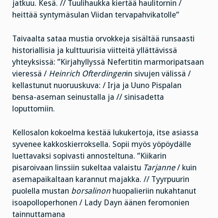
jatkuu. Kesä. // Tuulihaukka kiertää haulitornin /
heittää syntymäsulan Viidan tervapahvikatolle”
Taivaalta sataa mustia orvokkeja sisältää runsaasti
historiallisia ja kulttuurisia viitteitä yllättävissä
yhteyksissä: ”Kirjahyllyssä Nefertitin marmoripatsaan
vieressä /
Heinrich Ofterdingen
in sivujen välissä /
kellastunut nuoruuskuva: / Irja ja Uuno Pispalan
bensa-aseman seinustalla ja // sinisadetta
loputtomiin.
Kellosalon kokoelma kestää lukukertoja, itse asiassa
syvenee kakkoskierroksella. Sopii myös yöpöydälle
luettavaksi sopivasti annosteltuna. ”Kiikarin
pisaroivaan linssiin sukeltaa valaistu
Tarjanne
/ kuin
asemapaikaltaan karannut majakka. // Tyyrpuurin
puolella mustan
borsalinon
huopalieriin nukahtanut
isoapolloperhonen / Lady Dayn äänen feromonien
tainnuttamana