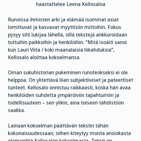
haastattelee Leena Kellosaloa
Runoissa ihmisten arki ja elämää isommat asiat
lomittuvat ja kasvavat myyttisiin mittoihin. Fokus
pysyy silti lukijaa lähellä, sillä tekstejä ankkuroidaan
tuttuihin paikkoihin ja henkilöihin. ”Mitä isoäiti sanoi
kun Lauri Viita / koki maanalaisia liikahduksia”,
Kellosalo aloittaa kokoelmansa.
Oman sukuhistorian pukeminen runoteokseksi ei ole
helppoa. On ylitettävä liian subjektiiviset ja pateettiset
tunteet. Kellosalo onnistuu raikkaasti, koska hän avaa
henkilöiden suhdetta ympäröiviin tapahtumiin ja
todellisuuteen – sen ylikin, aina toiseen tähdistöön
saakka.
Lainaan kokoelman päättävän tekstin tähän
kokonaisuudessaan, siihen kiteytyy monta ansiokasta
elementtiä Kellosalon kokoelmasta. Teksti on