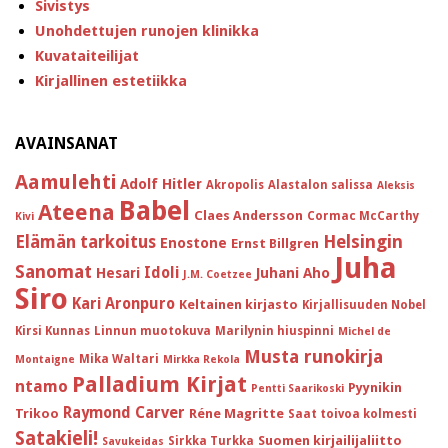
Sivistys
Unohdettujen runojen klinikka
Kuvataiteilijat
Kirjallinen estetiikka
AVAINSANAT
Aamulehti
Adolf Hitler
Akropolis
Alastalon salissa
Aleksis
Babel
Ateena
Claes Andersson
Cormac McCarthy
Kivi
Helsingin
Elämän tarkoitus
Enostone
Ernst Billgren
Juha
Sanomat
Idoli
Hesari
Juhani Aho
J.M. Coetzee
Siro
Kari Aronpuro
Keltainen kirjasto
Kirjallisuuden Nobel
Kirsi Kunnas
Linnun muotokuva
Marilynin hiuspinni
Michel de
Musta runokirja
Mika Waltari
Montaigne
Mirkka Rekola
Palladium Kirjat
ntamo
Pyynikin
Pentti Saarikoski
Raymond Carver
Trikoo
Réne Magritte
Saat toivoa kolmesti
Satakieli!
Suomen kirjailijaliitto
Sirkka Turkka
Savukeidas