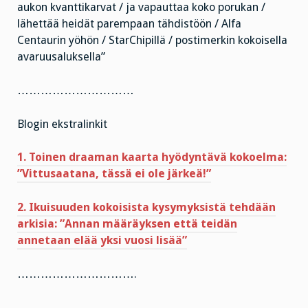
aukon kvanttikarvat / ja vapauttaa koko porukan /
lähettää heidät parempaan tähdistöön / Alfa
Centaurin yöhön / StarChipillä / postimerkin kokoisella
avaruusaluksella”
…………………………
Blogin ekstralinkit
1. Toinen draaman kaarta hyödyntävä kokoelma:
”Vittusaatana, tässä ei ole järkeä!”
2. Ikuisuuden kokoisista kysymyksistä tehdään
arkisia: ”Annan määräyksen että teidän
annetaan elää yksi vuosi lisää”
………………………….