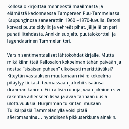
Kellosalo kirjoittaa menneestä maailmasta ja
elämästä kadonneessa Tampereen Puu-Tammelassa.
Kaupunginosa saneerattiin 1960 –1970-luvulla. Betoni
korvasi puutaloidyllit ja vehreät pihat. Jäljellä on pari
punatiilitehdasta, Annikin suojeltu puutalokortteli ja
legendaarinen Tammelan tori.
Varsin sentimentaaliset lähtökohdat kirjalle. Mutta
mikä kiinnittää Kellosalon kokoelman tähän päivään ja
nostaa ”sisäisen puheen” ulkoisesti merkittäväksi?
Kiteytän vastauksen muutamaan riviin: kokoelma
pitäytyy tiukasti teemassaan ja kehii sisäänsä
draaman kaaren. Ei irrallisia runoja, vaan jokainen sivu
rakentaa aiheeseen lisää ja avaa tarinaan uusia
ulottuvuuksia. Hurjimman tulkintani mukaan
Tulikärpäsiä Tammelan yllä voisi pitää
säeromaanina… hybridisenä pikkuserkkuna ainakin.