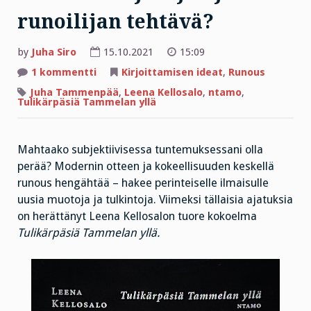
runoilijan tehtävä?
by
Juha Siro
15.10.2021
15:09
artikkeliin
1 kommentti
Kirjoittamisen ideat
,
Runous
Mikä
on
Juha Tammenpää
,
Leena Kellosalo
,
ntamo
,
kirjailijan
Tulikärpäsiä Tammelan yllä
ja
runoilijan
tehtävä?
Mahtaako subjektiivisessa tuntemuksessani olla
perää? Modernin otteen ja kokeellisuuden keskellä
runous hengähtää – hakee perinteiselle ilmaisulle
uusia muotoja ja tulkintoja. Viimeksi tällaisia ajatuksia
on herättänyt Leena Kellosalon tuore kokoelma
Tulikärpäsiä Tammelan yllä.