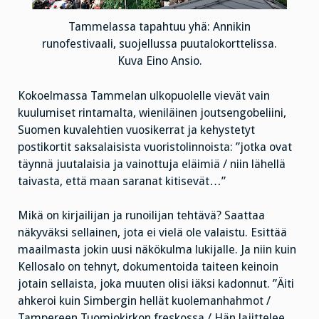
Tammelassa tapahtuu yhä: Annikin
runofestivaali, suojellussa puutalokorttelissa.
Kuva Eino Ansio.
Kokoelmassa Tammelan ulkopuolelle vievät vain
kuulumiset rintamalta, wieniläinen joutsengobeliini,
Suomen kuvalehtien vuosikerrat ja kehystetyt
postikortit saksalaisista vuoristolinnoista: ”jotka ovat
täynnä juutalaisia ja vainottuja eläimiä / niin lähellä
taivasta, että maan saranat kitisevät…”
Mikä on kirjailijan ja runoilijan tehtävä? Saattaa
näkyväksi sellainen, jota ei vielä ole valaistu. Esittää
maailmasta jokin uusi näkökulma lukijalle. Ja niin kuin
Kellosalo on tehnyt, dokumentoida taiteen keinoin
jotain sellaista, joka muuten olisi iäksi kadonnut. ”Äiti
ahkeroi kuin Simbergin hellät kuolemanhahmot /
Tampereen Tuomiokirkon freskossa / Hän lajittelee