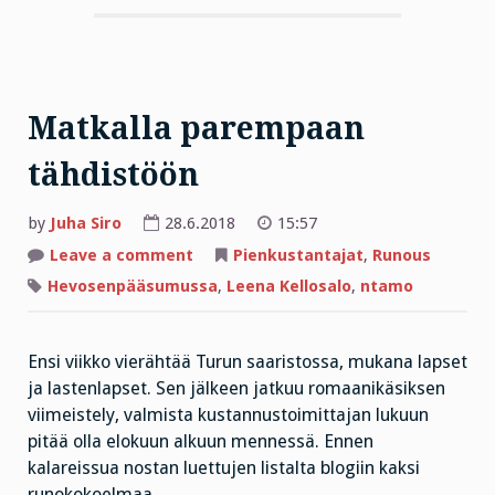
Matkalla parempaan
tähdistöön
by
Juha Siro
28.6.2018
15:57
on
Leave a comment
Pienkustantajat
,
Runous
Matkalla
parempaan
Hevosenpääsumussa
,
Leena Kellosalo
,
ntamo
tähdistöön
Ensi viikko vierähtää Turun saaristossa, mukana lapset
ja lastenlapset. Sen jälkeen jatkuu romaanikäsiksen
viimeistely, valmista kustannustoimittajan lukuun
pitää olla elokuun alkuun mennessä. Ennen
kalareissua nostan luettujen listalta blogiin kaksi
runokokoelmaa.