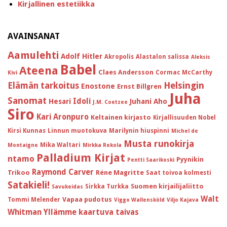
Kirjallinen estetiikka
AVAINSANAT
Aamulehti
Adolf Hitler
Akropolis
Alastalon salissa
Aleksis
Babel
Ateena
Claes Andersson
Cormac McCarthy
Kivi
Helsingin
Elämän tarkoitus
Enostone
Ernst Billgren
Juha
Sanomat
Idoli
Hesari
Juhani Aho
J.M. Coetzee
Siro
Kari Aronpuro
Keltainen kirjasto
Kirjallisuuden Nobel
Kirsi Kunnas
Linnun muotokuva
Marilynin hiuspinni
Michel de
Musta runokirja
Mika Waltari
Montaigne
Mirkka Rekola
Palladium Kirjat
ntamo
Pyynikin
Pentti Saarikoski
Raymond Carver
Trikoo
Réne Magritte
Saat toivoa kolmesti
Satakieli!
Suomen kirjailijaliitto
Sirkka Turkka
Savukeidas
Walt
Vapaa pudotus
Tommi Melender
Viggo Wallensköld
Viljo Kajava
Whitman
Yllämme kaartuva taivas