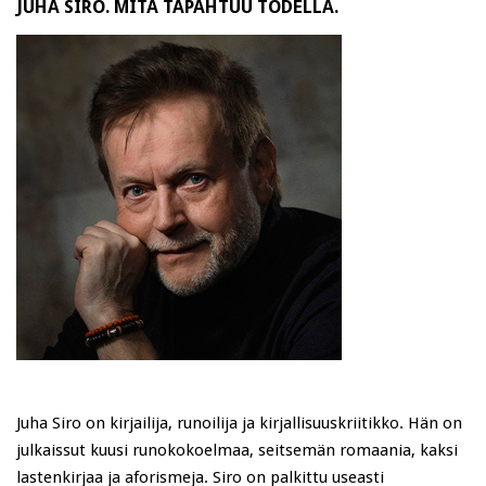
JUHA SIRO. MITÄ TAPAHTUU TODELLA.
Juha Siro on kirjailija, runoilija ja kirjallisuuskriitikko. Hän on
julkaissut kuusi runokokoelmaa, seitsemän romaania, kaksi
lastenkirjaa ja aforismeja. Siro on palkittu useasti