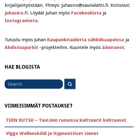
kirjailijantyöstään. Yhteys: juhasiro@saunalahti.fi. Kotisivut:
juhasiro.fi
. Löydät Juhan myös
Facebookista
ja
Instagramista
.
Tutustu myös Juhan
Kaupunkitaidetta sähkökaapeissa
ja
Ahdistuspurkit
-projekteihin. Kuuntele myös
äänirunot
.
HAE BLOGISTA
Search
Search
for
VIIMEISIMMÄT POSTAUKSET
TEEN KUTSU – TaoLinin runoissa kulttuurit kohtaavat
Viggo Wallensköld ja Hypnoottiset sienet