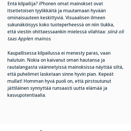
Entä kilpailija? iPhonen omat mainokset ovat
itsetietoisen tyylikkäitä ja muutamaan hyvään
ominaisuuteen keskittyviä. Visuaalisen ilmeen
sukunäköisyys koko tuoteperheessä on niin tiukka,
että viestin ohittaessaankin mielessä vilahtaa:
siinä oli
taas Applen mainos
.
Kaupallisessa kilpailussa ei menesty paras, vaan
halutuin. Nokia on kaivanut oman hautansa ja
rautalangasta väännetyissä mainoksissa näyttää siltä,
että puhelimet lasketaan sinne hyvin pian. Kepeät
mullat! Homman hyvä puoli on, että pirstoutunut
jättiläinen synnyttää runsaasti uutta elämää ja
kasvupotentiaalia.