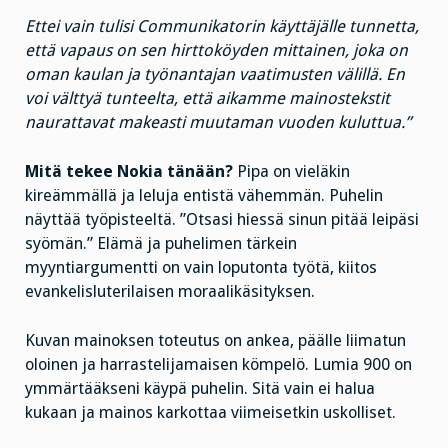
Ettei vain tulisi Communikatorin käyttäjälle tunnetta,
että vapaus on sen hirttoköyden mittainen, joka on
oman kaulan ja työnantajan vaatimusten välillä. En
voi välttyä tunteelta, että aikamme mainostekstit
naurattavat makeasti muutaman vuoden kuluttua.”
Mitä tekee Nokia tänään?
Pipa on vieläkin
kireämmällä ja leluja entistä vähemmän. Puhelin
näyttää työpisteeltä. ”Otsasi hiessä sinun pitää leipäsi
syömän.” Elämä ja puhelimen tärkein
myyntiargumentti on vain loputonta työtä, kiitos
evankelisluterilaisen moraalikäsityksen.
Kuvan mainoksen toteutus on ankea, päälle liimatun
oloinen ja harrastelijamaisen kömpelö. Lumia 900 on
ymmärtääkseni käypä puhelin. Sitä vain ei halua
kukaan ja mainos karkottaa viimeisetkin uskolliset.