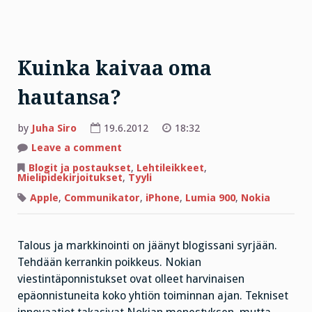
Kuinka kaivaa oma
hautansa?
by
Juha Siro
19.6.2012
18:32
on
Leave a comment
Kuinka
kaivaa
Blogit ja postaukset
,
Lehtileikkeet
,
oma
Mielipidekirjoitukset
,
Tyyli
hautansa?
Apple
,
Communikator
,
iPhone
,
Lumia 900
,
Nokia
Talous ja markkinointi on jäänyt blogissani syrjään.
Tehdään kerrankin poikkeus. Nokian
viestintäponnistukset ovat olleet harvinaisen
epäonnistuneita koko yhtiön toiminnan ajan. Tekniset