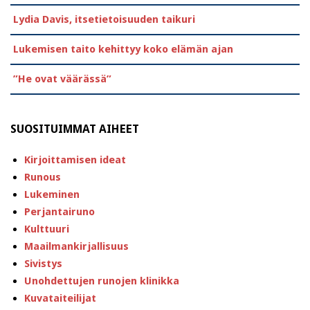
Lydia Davis, itsetietoisuuden taikuri
Lukemisen taito kehittyy koko elämän ajan
”He ovat väärässä”
SUOSITUIMMAT AIHEET
Kirjoittamisen ideat
Runous
Lukeminen
Perjantairuno
Kulttuuri
Maailmankirjallisuus
Sivistys
Unohdettujen runojen klinikka
Kuvataiteilijat