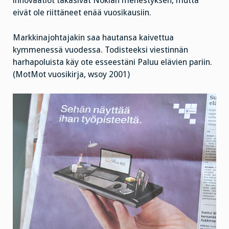
innovaatiot takasivat Nokian menestyksen, mutta
eivät ole riittäneet enää vuosikausiin.
Markkinajohtajakin saa hautansa kaivettua
kymmenessä vuodessa. Todisteeksi viestinnän
harhapoluista käy ote esseestäni Paluu elävien pariin.
(MotMot vuosikirja, wsoy 2001)