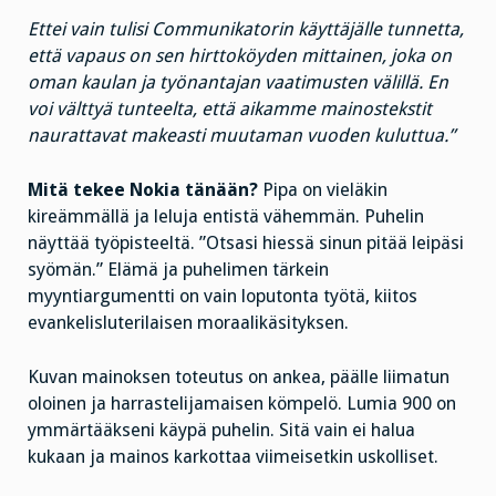
Ettei vain tulisi Communikatorin käyttäjälle tunnetta,
että vapaus on sen hirttoköyden mittainen, joka on
oman kaulan ja työnantajan vaatimusten välillä. En
voi välttyä tunteelta, että aikamme mainostekstit
naurattavat makeasti muutaman vuoden kuluttua.”
Mitä tekee Nokia tänään?
Pipa on vieläkin
kireämmällä ja leluja entistä vähemmän. Puhelin
näyttää työpisteeltä. ”Otsasi hiessä sinun pitää leipäsi
syömän.” Elämä ja puhelimen tärkein
myyntiargumentti on vain loputonta työtä, kiitos
evankelisluterilaisen moraalikäsityksen.
Kuvan mainoksen toteutus on ankea, päälle liimatun
oloinen ja harrastelijamaisen kömpelö. Lumia 900 on
ymmärtääkseni käypä puhelin. Sitä vain ei halua
kukaan ja mainos karkottaa viimeisetkin uskolliset.