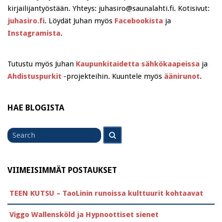
kirjailijantyöstään. Yhteys: juhasiro@saunalahti.fi. Kotisivut:
juhasiro.fi
. Löydät Juhan myös
Facebookista
ja
Instagramista
.
Tutustu myös Juhan
Kaupunkitaidetta sähkökaapeissa
ja
Ahdistuspurkit
-projekteihin. Kuuntele myös
äänirunot
.
HAE BLOGISTA
Search
Search
for
VIIMEISIMMÄT POSTAUKSET
TEEN KUTSU – TaoLinin runoissa kulttuurit kohtaavat
Viggo Wallensköld ja Hypnoottiset sienet