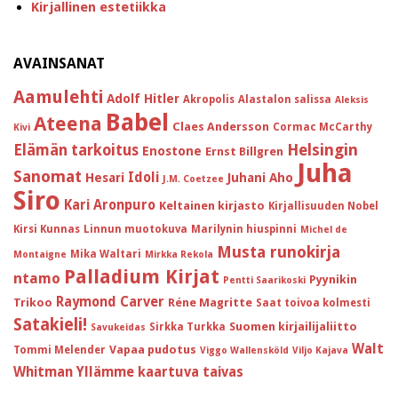
Kirjallinen estetiikka
AVAINSANAT
Aamulehti
Adolf Hitler
Akropolis
Alastalon salissa
Aleksis
Babel
Ateena
Claes Andersson
Cormac McCarthy
Kivi
Helsingin
Elämän tarkoitus
Enostone
Ernst Billgren
Juha
Sanomat
Idoli
Hesari
Juhani Aho
J.M. Coetzee
Siro
Kari Aronpuro
Keltainen kirjasto
Kirjallisuuden Nobel
Kirsi Kunnas
Linnun muotokuva
Marilynin hiuspinni
Michel de
Musta runokirja
Mika Waltari
Montaigne
Mirkka Rekola
Palladium Kirjat
ntamo
Pyynikin
Pentti Saarikoski
Raymond Carver
Trikoo
Réne Magritte
Saat toivoa kolmesti
Satakieli!
Suomen kirjailijaliitto
Sirkka Turkka
Savukeidas
Walt
Vapaa pudotus
Tommi Melender
Viggo Wallensköld
Viljo Kajava
Whitman
Yllämme kaartuva taivas