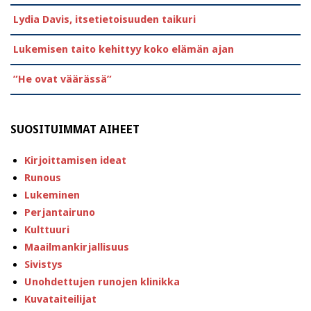
Lydia Davis, itsetietoisuuden taikuri
Lukemisen taito kehittyy koko elämän ajan
”He ovat väärässä”
SUOSITUIMMAT AIHEET
Kirjoittamisen ideat
Runous
Lukeminen
Perjantairuno
Kulttuuri
Maailmankirjallisuus
Sivistys
Unohdettujen runojen klinikka
Kuvataiteilijat