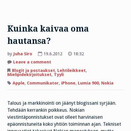
Kuinka kaivaa oma
hautansa?
by
Juha Siro
19.6.2012
18:32
on
Leave a comment
Kuinka
kaivaa
Blogit ja postaukset
,
Lehtileikkeet
,
oma
Mielipidekirjoitukset
,
Tyyli
hautansa?
Apple
,
Communikator
,
iPhone
,
Lumia 900
,
Nokia
Talous ja markkinointi on jäänyt blogissani syrjään.
Tehdään kerrankin poikkeus. Nokian
viestintäponnistukset ovat olleet harvinaisen
epäonnistuneita koko yhtiön toiminnan ajan. Tekniset