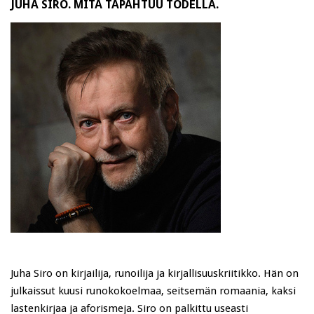
JUHA SIRO. MITÄ TAPAHTUU TODELLA.
Juha Siro on kirjailija, runoilija ja kirjallisuuskriitikko. Hän on
julkaissut kuusi runokokoelmaa, seitsemän romaania, kaksi
lastenkirjaa ja aforismeja. Siro on palkittu useasti