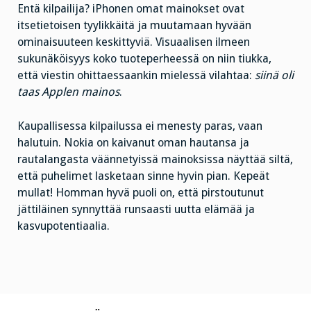
Entä kilpailija? iPhonen omat mainokset ovat
itsetietoisen tyylikkäitä ja muutamaan hyvään
ominaisuuteen keskittyviä. Visuaalisen ilmeen
sukunäköisyys koko tuoteperheessä on niin tiukka,
että viestin ohittaessaankin mielessä vilahtaa:
siinä oli
taas Applen mainos
.
Kaupallisessa kilpailussa ei menesty paras, vaan
halutuin. Nokia on kaivanut oman hautansa ja
rautalangasta väännetyissä mainoksissa näyttää siltä,
että puhelimet lasketaan sinne hyvin pian. Kepeät
mullat! Homman hyvä puoli on, että pirstoutunut
jättiläinen synnyttää runsaasti uutta elämää ja
kasvupotentiaalia.