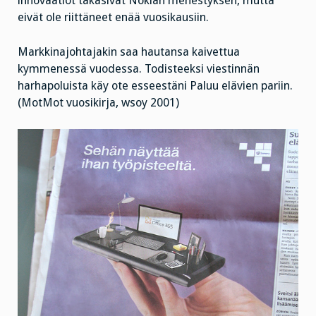
innovaatiot takasivat Nokian menestyksen, mutta
eivät ole riittäneet enää vuosikausiin.
Markkinajohtajakin saa hautansa kaivettua
kymmenessä vuodessa. Todisteeksi viestinnän
harhapoluista käy ote esseestäni Paluu elävien pariin.
(MotMot vuosikirja, wsoy 2001)