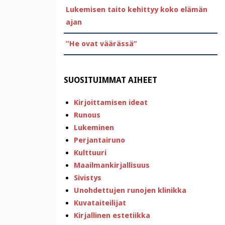
Lukemisen taito kehittyy koko elämän
ajan
”He ovat väärässä”
SUOSITUIMMAT AIHEET
Kirjoittamisen ideat
Runous
Lukeminen
Perjantairuno
Kulttuuri
Maailmankirjallisuus
Sivistys
Unohdettujen runojen klinikka
Kuvataiteilijat
Kirjallinen estetiikka