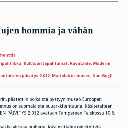
lujen hommia ja vähän
artikkeliin
menttia
Perjantairuno:
Kylähullujen
ipolitiikka
,
Kulttuuritapahtumat
,
Kuvataide
,
Moderni
hommia
ja
vähän
antaiteen päivitys 2.012
,
Maitolaiturimuseo
,
Van Gogh
,
vakavampaa
in, päätettiin polkaista pystyyn museo Euroopan
us on suomalaista puuarkkitehtuuria. Käsitetaiteen
N PÄIVITYS 2.012 avataan Tampereen Teiskossa 10.6.
kka virtuaaligalleria, joka esittelee päivitettyjä