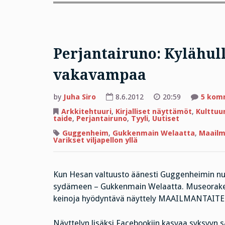
Perjantairuno: Kylähul
vakavampaa
by
Juha Siro
8.6.2012
20:59
5 kom
Arkkitehtuuri
,
Kirjalliset näyttämöt
,
Kulttuur
taide
,
Perjantairuno
,
Tyyli
,
Uutiset
Guggenheim
,
Gukkenmain Welaatta
,
Maailm
Varikset viljapellon yllä
Kun Hesan valtuusto äänesti Guggenheimin nur
sydämeen – Gukkenmain Welaatta. Museorakenn
keinoja hyödyntävä näyttely MAAILMANTAITEE
Näyttelyn lisäksi Facebookiin kasvaa syksyyn saa