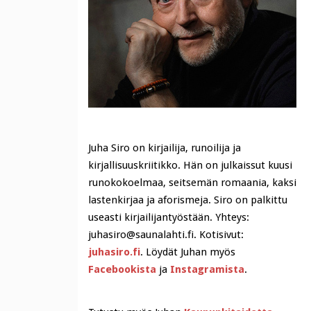
Juha Siro on kirjailija, runoilija ja
kirjallisuuskriitikko. Hän on julkaissut kuusi
runokokoelmaa, seitsemän romaania, kaksi
lastenkirjaa ja aforismeja. Siro on palkittu
useasti kirjailijantyöstään. Yhteys:
juhasiro@saunalahti.fi. Kotisivut:
juhasiro.fi
. Löydät Juhan myös
Facebookista
ja
Instagramista
.