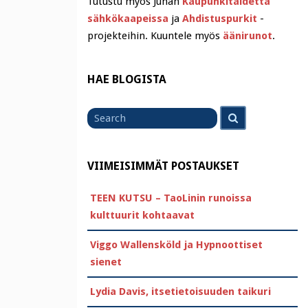
Tutustu myös Juhan
Kaupunkitaidetta
sähkökaapeissa
ja
Ahdistuspurkit
-
projekteihin. Kuuntele myös
äänirunot
.
HAE BLOGISTA
Search
Search
for
VIIMEISIMMÄT POSTAUKSET
TEEN KUTSU – TaoLinin runoissa
kulttuurit kohtaavat
Viggo Wallensköld ja Hypnoottiset
sienet
Lydia Davis, itsetietoisuuden taikuri