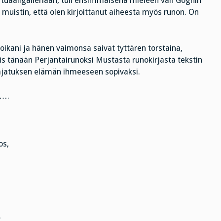
rtuaaligalleriaan, tuli ensimmäisenä mieleen van Goghin
in muistin, että olen kirjoittanut aiheesta myös runon. On
oikani ja hänen vaimonsa saivat tyttären torstaina,
iis tänään Perjantairunoksi Mustasta runokirjasta tekstin
ajatuksen elämän ihmeeseen sopivaksi.
….
os,
.