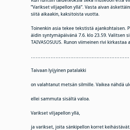
Kun funtsin taideteoksia sekä museoon että vi
”Varikset viljapellon yllä”. Vasta aivan äskettä
siitä aikaakin, kaksitoista vuotta.
Toinenkin asia tekee tekstistä ajankohtaisen. P
äidin syntymäpäivänä 7.6. klo 23.59. Valitsen s
TAIVASOSUUS. Runon viimeinen rivi kirkastaa 
……………………………………………………
Taivaan lyijyinen patalakki
on valahtanut metsän silmille. Vaikea nähdä ul
ellei sammuta sisältä valoa.
Varikset viljapellon yllä,
ja varikset, joita sänkipellon korret keihästävät