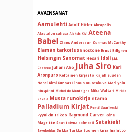
AVAINSANAT
Aamulehti
Adolf Hitler
Akropolis
Ateena
Alastalon salissa
Aleksis Kivi
Babel
Claes Andersson
Cormac McCarthy
Elämän tarkoitus
Enostone
Ernst Billgren
Helsingin Sanomat
Idoli
Hesari
J.M.
Juha Siro
Kari
Juhani Aho
Coetzee
Aronpuro
Keltainen kirjasto
Kirjallisuuden
Nobel
Kirsi Kunnas
Linnun muotokuva
Marilynin
hiuspinni
Mika Waltari
Michel de Montaigne
Mirkka
Musta runokirja
ntamo
Rekola
Palladium Kirjat
Pentti Saarikoski
Raymond Carver
Pyynikin Trikoo
Réne
Satakieli!
Magritte
Saat toivoa kolmesti
Suomen kirjailijaliitto
Sirkka Turkka
Savukeidas