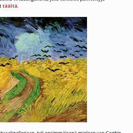
ät
täältä
.