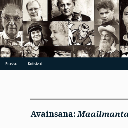
Skip
to
content
Etusivu
Kotisivut
Avainsana:
Maailmantai