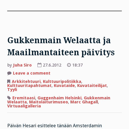
Gukkenmain Welaatta ja
Maailmantaiteen päivitys
by
Juha Siro
27.6.2012
18:37
on
Leave a comment
Gukkenmain
Welaatta
Arkkitehtuuri
,
Kulttuuripolitiikka
,
ja
Kulttuuritapahtumat
,
Kuvataide
,
Kuvataiteilijat
,
Maailmantaiteen
Tyyli
päivitys
Eremitaasi
,
Guggenhaim Helsinki
,
Gukkenmain
Welaatta
,
Maitolaiturimuseo
,
Marc Ghagall
,
Virtuaaligalleria
Päivän Hesari esittelee tänään Amsterdamin