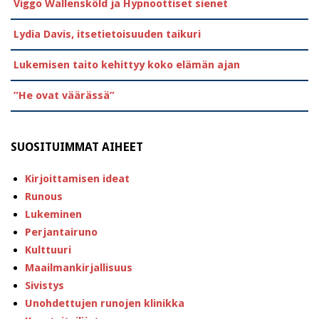
Viggo Wallensköld ja Hypnoottiset sienet
Lydia Davis, itsetietoisuuden taikuri
Lukemisen taito kehittyy koko elämän ajan
”He ovat väärässä”
SUOSITUIMMAT AIHEET
Kirjoittamisen ideat
Runous
Lukeminen
Perjantairuno
Kulttuuri
Maailmankirjallisuus
Sivistys
Unohdettujen runojen klinikka