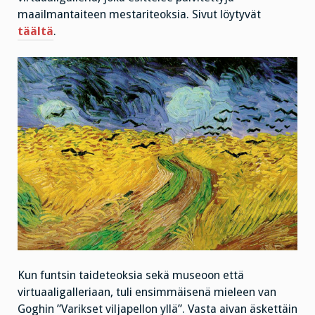
maailmantaiteen mestariteoksia. Sivut löytyvät
täältä
.
Kun funtsin taideteoksia sekä museoon että
virtuaaligalleriaan, tuli ensimmäisenä mieleen van
Goghin ”Varikset viljapellon yllä”. Vasta aivan äskettäin