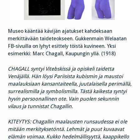
Museo kääntää kävijän ajatukset kahdeksaan
merkittävään taideteokseen. Gukkenmain Welaatan
FB-sivuilla on lyhyt esittely töistä kuvineen. Yksi
esimerkki:
Marc Chagall, Kaupungin yllä. (1918)
CHAGALL syntyi Vitebskissä ja opiskeli taidetta
Venäjällä. Hän löysi Pariisista kubismin ja maustoi
maalauksiaan kansantaiteella, juutalaisella perimällä,
surrealismilla ja symbolismilla. Tästä kaikesta syntyi
hyvin persoonallinen ote. Vain puolen sekunnin
vilaus ja tunnistat Chagallin.
KITEYTYS: Chagallin maalausten runsaudessa ei ole
mitään merkityksetöntä. Lehmät ja puut kuvaavat
elämän voimaa. Kukko hedelmällisyyttä, kaappikello