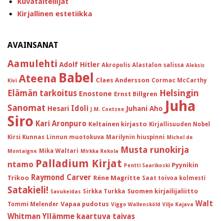
Kuvataiteilijat
Kirjallinen estetiikka
AVAINSANAT
Aamulehti
Adolf Hitler
Akropolis
Alastalon salissa
Aleksis
Babel
Ateena
Claes Andersson
Cormac McCarthy
Kivi
Helsingin
Elämän tarkoitus
Enostone
Ernst Billgren
Juha
Sanomat
Idoli
Hesari
Juhani Aho
J.M. Coetzee
Siro
Kari Aronpuro
Keltainen kirjasto
Kirjallisuuden Nobel
Kirsi Kunnas
Linnun muotokuva
Marilynin hiuspinni
Michel de
Musta runokirja
Mika Waltari
Montaigne
Mirkka Rekola
Palladium Kirjat
ntamo
Pyynikin
Pentti Saarikoski
Raymond Carver
Trikoo
Réne Magritte
Saat toivoa kolmesti
Satakieli!
Suomen kirjailijaliitto
Sirkka Turkka
Savukeidas
Walt
Vapaa pudotus
Tommi Melender
Viggo Wallensköld
Viljo Kajava
Whitman
Yllämme kaartuva taivas