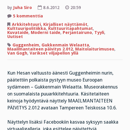
by
Juha Siro
8.6.2012
20:59
artikkeliin
5 kommenttia
Perjantairuno:
Kylähullujen
Arkkitehtuuri
,
Kirjalliset näyttämöt
,
hommia
Kulttuuripolitiikka
,
Kulttuuritapahtumat
,
ja
Kuvataide
,
Moderni taide
,
Perjantairuno
,
Tyyli
,
vähän
Uutiset
vakavampaa
Guggenheim
,
Gukkenmain Welaatta
,
Maailmantaiteen päivitys 2.012
,
Maitolaiturimuseo
,
Van Gogh
,
Varikset viljapellon yllä
Kun Hesan valtuusto äänesti Guggenheimin nurin,
päätettiin polkaista pystyyn museo Euroopan
sydämeen – Gukkenmain Welaatta. Museorakennus
on suomalaista puuarkkitehtuuria. Käsitetaiteen
keinoja hyödyntävä näyttely MAAILMANTAITEEN
PÄIVITYS 2.012 avataan Tampereen Teiskossa 10.6.
Näyttelyn lisäksi Facebookiin kasvaa syksyyn saakka
virtuaaligalleria, joka esittelee päivitettyjä