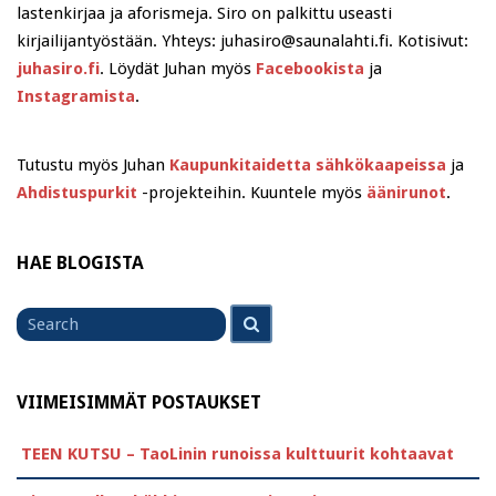
lastenkirjaa ja aforismeja. Siro on palkittu useasti
kirjailijantyöstään. Yhteys: juhasiro@saunalahti.fi. Kotisivut:
juhasiro.fi
. Löydät Juhan myös
Facebookista
ja
Instagramista
.
Tutustu myös Juhan
Kaupunkitaidetta sähkökaapeissa
ja
Ahdistuspurkit
-projekteihin. Kuuntele myös
äänirunot
.
HAE BLOGISTA
Search
Search
for
VIIMEISIMMÄT POSTAUKSET
TEEN KUTSU – TaoLinin runoissa kulttuurit kohtaavat