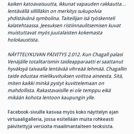
kaiken katoavaisuutta, ikkunat vapauden rakkautta…
lentävällä sillilläkin on merkitys sukupolvia
yhdistävänä symbolina. Taiteilijan isä työskenteli
kalatehtaassa. Jeesuksen ristiinnaulitsemisen kuvat
muistuttavat myös juutalaisten kokemasta
holokaustista.
NÄYTTELYKUVAN PÄIVITYS 2.012. Kun Chagall palasi
Venäjälle totalitarismin taideapparaatti ei saattanut
hyväksyä taivaalla lentävää vihreää lehmää. Chagallin
taide edustaa mielikuvituksen voittoa aineesta. Sitä,
miten kaikki minkä pystyt kuvittelemaan on
mahdollista. Rakastavaisille ei ole temppu eikä
mikään kohota lentoon kaupungin ylle.
Facebook-sivuille kasvaa myös koko näyttelyn ajan
virtuaaligalleria, jossa esitellään muita rohkeasti
päivitettyjä versioita maailmantaiteen teoksista.