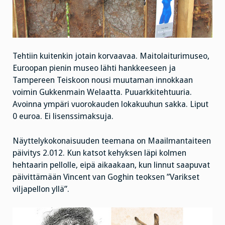
Tehtiin kuitenkin jotain korvaavaa. Maitolaiturimuseo,
Euroopan pienin museo lähti hankkeeseen ja
Tampereen Teiskoon nousi muutaman innokkaan
voimin Gukkenmain Welaatta. Puuarkkitehtuuria.
Avoinna ympäri vuorokauden lokakuuhun sakka. Liput
0 euroa. Ei lisenssimaksuja.
Näyttelykokonaisuuden teemana on Maailmantaiteen
päivitys 2.012. Kun katsot kehyksen läpi kolmen
hehtaarin pellolle, eipä aikaakaan, kun linnut saapuvat
päivittämään Vincent van Goghin teoksen ”Varikset
viljapellon yllä”.