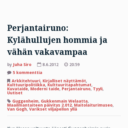
Perjantairuno:
Kylähullujen hommia ja
vähän vakavampaa
by
Juha Siro
8.6.2012
20:59
artikkeliin
5 kommenttia
Perjantairuno:
Kylähullujen
Arkkitehtuuri
,
Kirjalliset näyttämöt
,
hommia
Kulttuuripolitiikka
,
Kulttuuritapahtumat
,
ja
Kuvataide
,
Moderni taide
,
Perjantairuno
,
Tyyli
,
vähän
Uutiset
vakavampaa
Guggenheim
,
Gukkenmain Welaatta
,
Maailmantaiteen päivitys 2.012
,
Maitolaiturimuseo
,
Van Gogh
,
Varikset viljapellon yllä