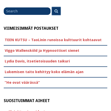
Search
Search
for
VIIMEISIMMÄT POSTAUKSET
TEEN KUTSU – TaoLinin runoissa kulttuurit kohtaavat
Viggo Wallensköld ja Hypnoottiset sienet
Lydia Davis, itsetietoisuuden taikuri
Lukemisen taito kehittyy koko elämän ajan
”He ovat väärässä”
SUOSITUIMMAT AIHEET