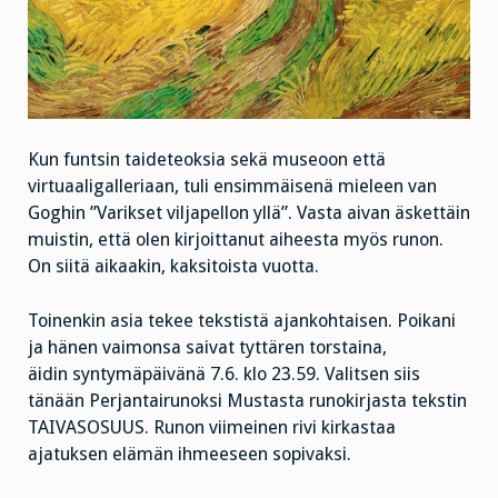
Kun funtsin taideteoksia sekä museoon että
virtuaaligalleriaan, tuli ensimmäisenä mieleen van
Goghin ”Varikset viljapellon yllä”. Vasta aivan äskettäin
muistin, että olen kirjoittanut aiheesta myös runon.
On siitä aikaakin, kaksitoista vuotta.
Toinenkin asia tekee tekstistä ajankohtaisen. Poikani
ja hänen vaimonsa saivat tyttären torstaina,
äidin syntymäpäivänä 7.6. klo 23.59. Valitsen siis
tänään Perjantairunoksi Mustasta runokirjasta tekstin
TAIVASOSUUS. Runon viimeinen rivi kirkastaa
ajatuksen elämän ihmeeseen sopivaksi.