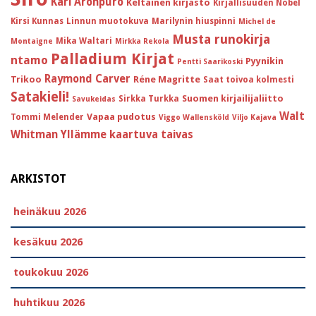
Kari Aronpuro
Keltainen kirjasto
Kirjallisuuden Nobel
Kirsi Kunnas
Linnun muotokuva
Marilynin hiuspinni
Michel de
Musta runokirja
Mika Waltari
Montaigne
Mirkka Rekola
Palladium Kirjat
ntamo
Pyynikin
Pentti Saarikoski
Raymond Carver
Trikoo
Réne Magritte
Saat toivoa kolmesti
Satakieli!
Suomen kirjailijaliitto
Sirkka Turkka
Savukeidas
Walt
Vapaa pudotus
Tommi Melender
Viggo Wallensköld
Viljo Kajava
Whitman
Yllämme kaartuva taivas
ARKISTOT
heinäkuu 2026
kesäkuu 2026
toukokuu 2026
huhtikuu 2026