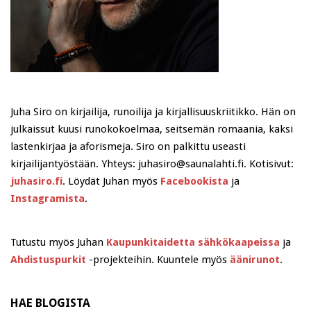
Juha Siro on kirjailija, runoilija ja kirjallisuuskriitikko. Hän on
julkaissut kuusi runokokoelmaa, seitsemän romaania, kaksi
lastenkirjaa ja aforismeja. Siro on palkittu useasti
kirjailijantyöstään. Yhteys: juhasiro@saunalahti.fi. Kotisivut:
juhasiro.fi
. Löydät Juhan myös
Facebookista
ja
Instagramista
.
Tutustu myös Juhan
Kaupunkitaidetta sähkökaapeissa
ja
Ahdistuspurkit
-projekteihin. Kuuntele myös
äänirunot
.
HAE BLOGISTA