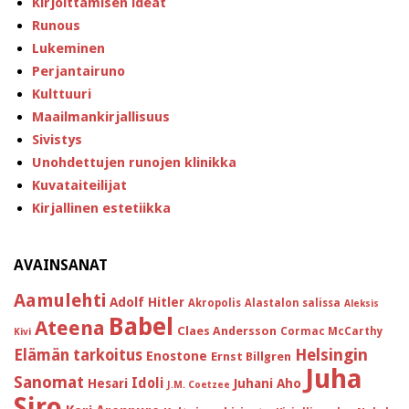
Kirjoittamisen ideat
Runous
Lukeminen
Perjantairuno
Kulttuuri
Maailmankirjallisuus
Sivistys
Unohdettujen runojen klinikka
Kuvataiteilijat
Kirjallinen estetiikka
AVAINSANAT
Aamulehti
Adolf Hitler
Akropolis
Alastalon salissa
Aleksis
Babel
Ateena
Claes Andersson
Cormac McCarthy
Kivi
Helsingin
Elämän tarkoitus
Enostone
Ernst Billgren
Juha
Sanomat
Idoli
Hesari
Juhani Aho
J.M. Coetzee
Siro