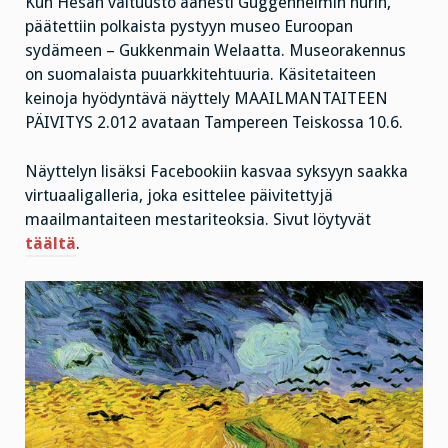
Kun Hesan valtuusto äänesti Guggenheimin nurin,
päätettiin polkaista pystyyn museo Euroopan
sydämeen – Gukkenmain Welaatta. Museorakennus
on suomalaista puuarkkitehtuuria. Käsitetaiteen
keinoja hyödyntävä näyttely MAAILMANTAITEEN
PÄIVITYS 2.012 avataan Tampereen Teiskossa 10.6.
Näyttelyn lisäksi Facebookiin kasvaa syksyyn saakka
virtuaaligalleria, joka esittelee päivitettyjä
maailmantaiteen mestariteoksia. Sivut löytyvät
täältä
.