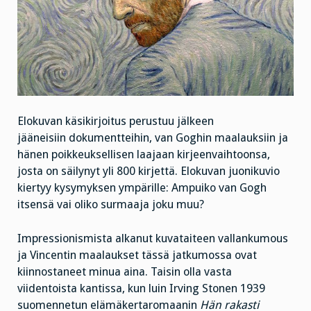
Elokuvan käsikirjoitus perustuu jälkeen
jääneisiin dokumentteihin, van Goghin maalauksiin ja
hänen poikkeuksellisen laajaan kirjeenvaihtoonsa,
josta on säilynyt yli 800 kirjettä. Elokuvan juonikuvio
kiertyy kysymyksen ympärille: Ampuiko van Gogh
itsensä vai oliko surmaaja joku muu?
Impressionismista alkanut kuvataiteen vallankumous
ja Vincentin maalaukset tässä jatkumossa ovat
kiinnostaneet minua aina. Taisin olla vasta
viidentoista kantissa, kun luin Irving Stonen 1939
suomennetun elämäkertaromaanin
Hän rakasti