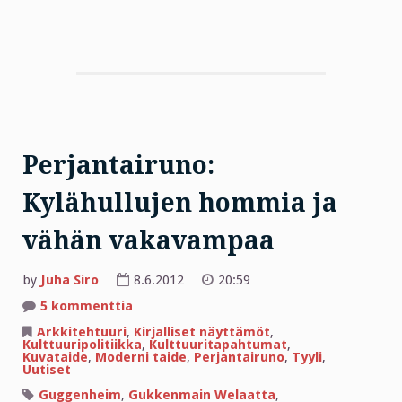
Perjantairuno:
Kylähullujen hommia ja
vähän vakavampaa
by
Juha Siro
8.6.2012
20:59
artikkeliin
5 kommenttia
Perjantairuno:
Kylähullujen
Arkkitehtuuri
,
Kirjalliset näyttämöt
,
hommia
Kulttuuripolitiikka
,
Kulttuuritapahtumat
,
ja
Kuvataide
,
Moderni taide
,
Perjantairuno
,
Tyyli
,
vähän
Uutiset
vakavampaa
Guggenheim
,
Gukkenmain Welaatta
,