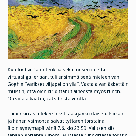
Kun funtsin taideteoksia sekä museoon että
virtuaaligalleriaan, tuli ensimmäisenä mieleen van
Goghin ”Varikset viljapellon yllä”. Vasta aivan äskettäin
muistin, että olen kirjoittanut aiheesta myös runon.
On siitä aikaakin, kaksitoista vuotta.
Toinenkin asia tekee tekstistä ajankohtaisen. Poikani
ja hänen vaimonsa saivat tyttären torstaina,
äidin syntymäpäivänä 7.6. klo 23.59. Valitsen siis
tänään Perjantairunoksi Mustasta runokirjasta tekstin