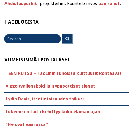
Ahdistuspurkit
-projekteihin. Kuuntele myös
äänirunot
.
HAE BLOGISTA
Search
Search
for
VIIMEISIMMÄT POSTAUKSET
TEEN KUTSU – TaoLinin runoissa kulttuurit kohtaavat
Viggo Wallensköld ja Hypnoottiset sienet
Lydia Davis, itsetietoisuuden taikuri
Lukemisen taito kehittyy koko elämän ajan
”He ovat väärässä”