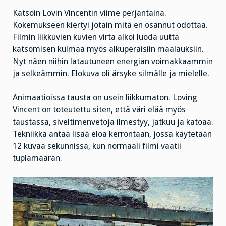
Katsoin Lovin Vincentin viime perjantaina.
Kokemukseen kiertyi jotain mitä en osannut odottaa.
Filmin liikkuvien kuvien virta alkoi luoda uutta
katsomisen kulmaa myös alkuperäisiin maalauksiin.
Nyt näen niihin latautuneen energian voimakkaammin
ja selkeämmin. Elokuva oli ärsyke silmälle ja mielelle.
Animaatioissa tausta on usein liikkumaton. Loving
Vincent on toteutettu siten, että väri elää myös
taustassa, siveltimenvetoja ilmestyy, jatkuu ja katoaa.
Tekniikka antaa lisää eloa kerrontaan, jossa käytetään
12 kuvaa sekunnissa, kun normaali filmi vaatii
tuplamäärän.