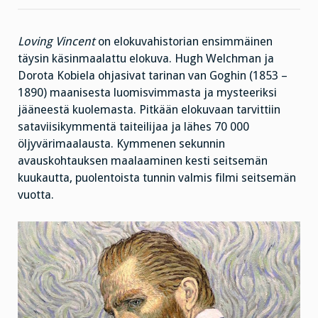
en
osannut
odottaa
Loving Vincent
on elokuvahistorian ensimmäinen
täysin käsinmaalattu elokuva. Hugh Welchman ja
Dorota Kobiela ohjasivat tarinan van Goghin (1853 –
1890) maanisesta luomisvimmasta ja mysteeriksi
jääneestä kuolemasta. Pitkään elokuvaan tarvittiin
sataviisikymmentä taiteilijaa ja lähes 70 000
öljyvärimaalausta. Kymmenen sekunnin
avauskohtauksen maalaaminen kesti seitsemän
kuukautta, puolentoista tunnin valmis filmi seitsemän
vuotta.