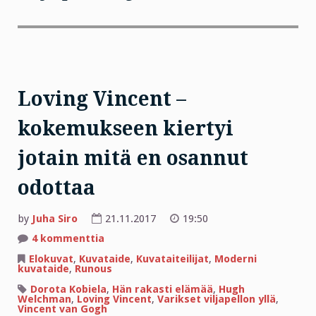
Loving Vincent –
kokemukseen kiertyi
jotain mitä en osannut
odottaa
by
Juha Siro
21.11.2017
19:50
artikkeliin
4 kommenttia
Loving
Vincent
Elokuvat
,
Kuvataide
,
Kuvataiteilijat
,
Moderni
–
kuvataide
,
Runous
kokemukseen
kiertyi
Dorota Kobiela
,
Hän rakasti elämää
,
Hugh
jotain
Welchman
,
Loving Vincent
,
Varikset viljapellon yllä
,
mitä
Vincent van Gogh