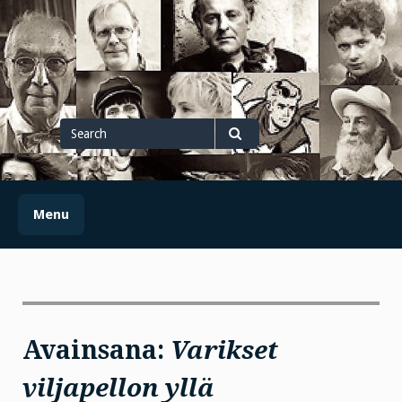
Skip
to
content
Search
for
Search
Menu
Avainsana:
Varikset
viljapellon yllä