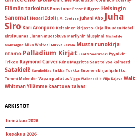
Claes Andersson
Cormac McCarthy
Kivi
Helsingin
Elämän tarkoitus
Enostone
Ernst Billgren
Juha
Sanomat
Idoli
Hesari
Juhani Aho
J.M. Coetzee
Siro
Kari Aronpuro
Keltainen kirjasto
Kirjallisuuden Nobel
Kirsi Kunnas
Linnun muotokuva
Marilynin hiuspinni
Michel de
Musta runokirja
Mika Waltari
Montaigne
Mirkka Rekola
Palladium Kirjat
ntamo
Pyynikin
Pentti Saarikoski
Raymond Carver
Trikoo
Réne Magritte
Saat toivoa kolmesti
Satakieli!
Suomen kirjailijaliitto
Sirkka Turkka
Savukeidas
Walt
Vapaa pudotus
Tommi Melender
Viggo Wallensköld
Viljo Kajava
Whitman
Yllämme kaartuva taivas
ARKISTOT
heinäkuu 2026
kesäkuu 2026