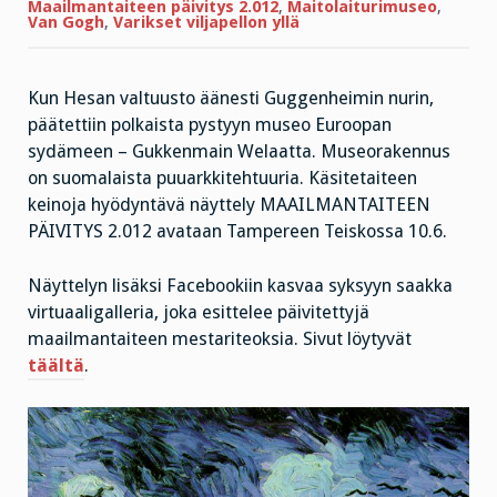
Maailmantaiteen päivitys 2.012
,
Maitolaiturimuseo
,
Van Gogh
,
Varikset viljapellon yllä
Kun Hesan valtuusto äänesti Guggenheimin nurin,
päätettiin polkaista pystyyn museo Euroopan
sydämeen – Gukkenmain Welaatta. Museorakennus
on suomalaista puuarkkitehtuuria. Käsitetaiteen
keinoja hyödyntävä näyttely MAAILMANTAITEEN
PÄIVITYS 2.012 avataan Tampereen Teiskossa 10.6.
Näyttelyn lisäksi Facebookiin kasvaa syksyyn saakka
virtuaaligalleria, joka esittelee päivitettyjä
maailmantaiteen mestariteoksia. Sivut löytyvät
täältä
.