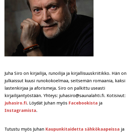
Juha Siro on kirjailija, runoilija ja kirjallisuuskriitikko. Hän on
julkaissut kuusi runokokoelmaa, seitsemän romaania, kaksi
lastenkirjaa ja aforismeja. Siro on palkittu useasti
kirjailijantyöstään. Yhteys: juhasiro@saunalahti.fi. Kotisivut:
juhasiro.fi
. Löydät Juhan myös
Facebookista
ja
Instagramista
.
Tutustu myös Juhan
Kaupunkitaidetta sähkökaapeissa
ja