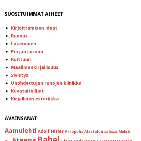
SUOSITUIMMAT AIHEET
Kirjoittamisen ideat
Runous
Lukeminen
Perjantairuno
Kulttuuri
Maailmankirjallisuus
Sivistys
Unohdettujen runojen klinikka
Kuvataiteilijat
Kirjallinen estetiikka
AVAINSANAT
Aamulehti
Adolf Hitler
Akropolis
Alastalon salissa
Aleksis
Babel
Ateena