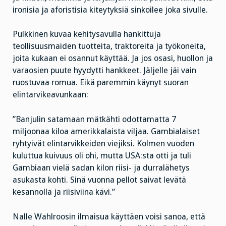
ironisia ja aforistisia kiteytyksiä sinkoilee joka sivulle.
Pulkkinen kuvaa kehitysavulla hankittuja
teollisuusmaiden tuotteita, traktoreita ja työkoneita,
joita kukaan ei osannut käyttää. Ja jos osasi, huollon ja
varaosien puute hyydytti hankkeet. Jäljelle jäi vain
ruostuvaa romua. Eikä paremmin käynyt suoran
elintarvikeavunkaan:
”Banjulin satamaan mätkähti odottamatta 7
miljoonaa kiloa amerikkalaista viljaa. Gambialaiset
ryhtyivät elintarvikkeiden viejiksi. Kolmen vuoden
kuluttua kuivuus oli ohi, mutta USA:sta otti ja tuli
Gambiaan vielä sadan kilon riisi- ja durralähetys
asukasta kohti. Sinä vuonna pellot saivat levätä
kesannolla ja riisiviina kävi.”
Nalle Wahlroosin ilmaisua käyttäen voisi sanoa, että