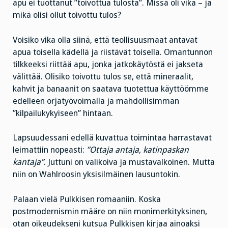
apu ei tuottanut ”toivottua tulosta”. Missä oli vika – ja
mikä olisi ollut toivottu tulos?
Voisiko vika olla siinä, että teollisuusmaat antavat
apua toisella kädellä ja riistävät toisella. Omantunnon
tilkkeeksi riittää apu, jonka jatkokäytöstä ei jakseta
välittää. Olisiko toivottu tulos se, että mineraalit,
kahvit ja banaanit on saatava tuotettua käyttöömme
edelleen orjatyövoimalla ja mahdollisimman
”kilpailukykyiseen” hintaan.
Lapsuudessani edellä kuvattua toimintaa harrastavat
leimattiin nopeasti:
”Ottaja antaja, katinpaskan
kantaja”
. Juttuni on valikoiva ja mustavalkoinen. Mutta
niin on Wahlroosin yksisilmäinen lausuntokin.
Palaan vielä Pulkkisen romaaniin. Koska
postmodernismin määre on niin monimerkityksinen,
otan oikeudekseni kutsua Pulkkisen kirjaa ainoaksi