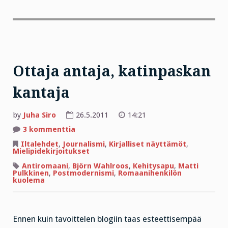
Ottaja antaja, katinpaskan
kantaja
by
Juha Siro
26.5.2011
14:21
artikkeliin
3 kommenttia
Ottaja
antaja,
Iltalehdet
,
Journalismi
,
Kirjalliset näyttämöt
,
katinpaskan
Mielipidekirjoitukset
kantaja
Antiromaani
,
Björn Wahlroos
,
Kehitysapu
,
Matti
Pulkkinen
,
Postmodernismi
,
Romaanihenkilön
kuolema
Ennen kuin tavoittelen blogiin taas esteettisempää