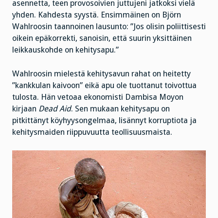
asennetta, teen provosoivien juttujeni jatkoksi vielä
yhden. Kahdesta syystä. Ensimmäinen on Björn
Wahlroosin taannoinen lausunto: ”Jos olisin poliittisesti
oikein epäkorrekti, sanoisin, että suurin yksittäinen
leikkauskohde on kehitysapu.”
Wahlroosin mielestä kehitysavun rahat on heitetty
”kankkulan kaivoon” eikä apu ole tuottanut toivottua
tulosta. Hän vetoaa ekonomisti Dambisa Moyon
kirjaan
Dead Aid
. Sen mukaan kehitysapu on
pitkittänyt köyhyysongelmaa, lisännyt korruptiota ja
kehitysmaiden riippuvuutta teollisuusmaista.