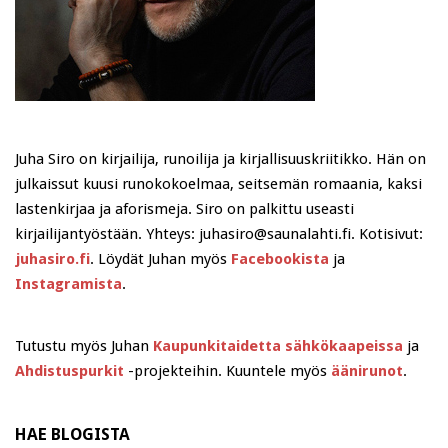
Juha Siro on kirjailija, runoilija ja kirjallisuuskriitikko. Hän on
julkaissut kuusi runokokoelmaa, seitsemän romaania, kaksi
lastenkirjaa ja aforismeja. Siro on palkittu useasti
kirjailijantyöstään. Yhteys: juhasiro@saunalahti.fi. Kotisivut:
juhasiro.fi
. Löydät Juhan myös
Facebookista
ja
Instagramista
.
Tutustu myös Juhan
Kaupunkitaidetta sähkökaapeissa
ja
Ahdistuspurkit
-projekteihin. Kuuntele myös
äänirunot
.
HAE BLOGISTA