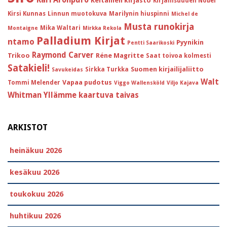
Kari Aronpuro
Keltainen kirjasto
Kirjallisuuden Nobel
Kirsi Kunnas
Linnun muotokuva
Marilynin hiuspinni
Michel de
Musta runokirja
Mika Waltari
Montaigne
Mirkka Rekola
Palladium Kirjat
ntamo
Pyynikin
Pentti Saarikoski
Raymond Carver
Trikoo
Réne Magritte
Saat toivoa kolmesti
Satakieli!
Suomen kirjailijaliitto
Sirkka Turkka
Savukeidas
Walt
Vapaa pudotus
Tommi Melender
Viggo Wallensköld
Viljo Kajava
Whitman
Yllämme kaartuva taivas
ARKISTOT
heinäkuu 2026
kesäkuu 2026
toukokuu 2026
huhtikuu 2026