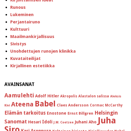
Kirjoittamisen ideat
Runous
Lukeminen
Perjantairuno
Kulttuuri
Maailmankirjallisuus
Sivistys
Unohdettujen runojen klinikka
Kuvataiteilijat
Kirjallinen estetiikka
AVAINSANAT
Aamulehti
Adolf Hitler
Akropolis
Alastalon salissa
Aleksis
Babel
Ateena
Claes Andersson
Cormac McCarthy
Kivi
Helsingin
Elämän tarkoitus
Enostone
Ernst Billgren
Juha
Sanomat
Idoli
Hesari
Juhani Aho
J.M. Coetzee
Siro