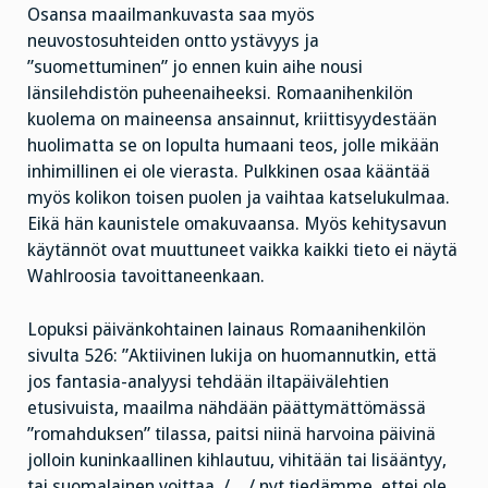
Osansa maailmankuvasta saa myös
neuvostosuhteiden ontto ystävyys ja
”suomettuminen” jo ennen kuin aihe nousi
länsilehdistön puheenaiheeksi. Romaanihenkilön
kuolema on maineensa ansainnut, kriittisyydestään
huolimatta se on lopulta humaani teos, jolle mikään
inhimillinen ei ole vierasta. Pulkkinen osaa kääntää
myös kolikon toisen puolen ja vaihtaa katselukulmaa.
Eikä hän kaunistele omakuvaansa. Myös kehitysavun
käytännöt ovat muuttuneet vaikka kaikki tieto ei näytä
Wahlroosia tavoittaneenkaan.
Lopuksi päivänkohtainen lainaus Romaanihenkilön
sivulta 526: ”Aktiivinen lukija on huomannutkin, että
jos fantasia-analyysi tehdään iltapäivälehtien
etusivuista, maailma nähdään päättymättömässä
”romahduksen” tilassa, paitsi niinä harvoina päivinä
jolloin kuninkaallinen kihlautuu, vihitään tai lisääntyy,
tai suomalainen voittaa. /…/ nyt tiedämme, ettei ole