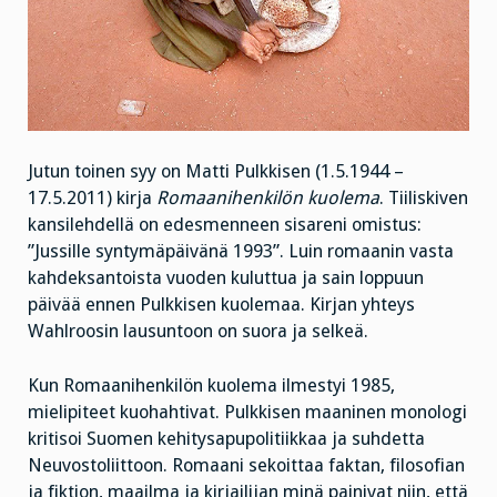
Jutun toinen syy on Matti Pulkkisen (1.5.1944 –
17.5.2011)
kirja
Romaanihenkilön kuolema
. Tiiliskiven
kansilehdellä on edesmenneen sisareni omistus:
”Jussille syntymäpäivänä 1993”. Luin romaanin vasta
kahdeksantoista vuoden kuluttua ja sain loppuun
päivää ennen Pulkkisen kuolemaa. Kirjan yhteys
Wahlroosin lausuntoon on suora ja selkeä.
Kun Romaanihenkilön kuolema ilmestyi 1985,
mielipiteet kuohahtivat. Pulkkisen maaninen monologi
kritisoi Suomen kehitysapupolitiikkaa ja suhdetta
Neuvostoliittoon. Romaani sekoittaa faktan, filosofian
ja fiktion, maailma ja kirjailijan minä painivat niin, että