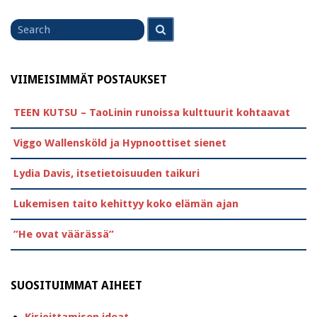
Search
Search
for
VIIMEISIMMÄT POSTAUKSET
TEEN KUTSU – TaoLinin runoissa kulttuurit kohtaavat
Viggo Wallensköld ja Hypnoottiset sienet
Lydia Davis, itsetietoisuuden taikuri
Lukemisen taito kehittyy koko elämän ajan
”He ovat väärässä”
SUOSITUIMMAT AIHEET