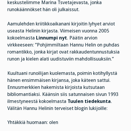
keskustelimme Marina Tsvetajevasta, jonka
runokäännökset hän oli julkaissut.
Aamulehden kriitikkoaikanani kirjoitin lyhyet arviot
useasta Helinin kirjasta. Viimeisen vuonna 2005
kokoelmasta
Linnumpi nyt
. Päätin arvion
virkkeeseen: ”Pohjimmiltaan Hannu Helin on puhdas
romantikko, jonka kirjat ovat rakkaudentunnustuksia
runon ja kielen alati uudistuviin mahdollisuuksiin.”
Kuultuani runoilijan kuolemasta, poimin kotihyllystä
hänen ensimmäisen kirjansa, joka käteen sattui.
Ennusmerkkien hakemista kirjoista kutsutaan
bibliomantiaksi. Käänsin siis satunnaisen sivun 1993
ilmestyneestä kokoelmasta
Tuulen tiedekunta
.
Välitän Hannu Helinin terveiset blogin lukijoille:
Yhtäkkiä huomaan: olen