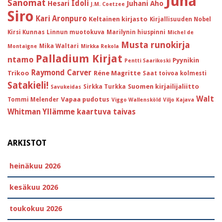
Juha
Sanomat
Idoli
Hesari
Juhani Aho
J.M. Coetzee
Siro
Kari Aronpuro
Keltainen kirjasto
Kirjallisuuden Nobel
Kirsi Kunnas
Linnun muotokuva
Marilynin hiuspinni
Michel de
Musta runokirja
Mika Waltari
Montaigne
Mirkka Rekola
Palladium Kirjat
ntamo
Pyynikin
Pentti Saarikoski
Raymond Carver
Trikoo
Réne Magritte
Saat toivoa kolmesti
Satakieli!
Suomen kirjailijaliitto
Sirkka Turkka
Savukeidas
Walt
Vapaa pudotus
Tommi Melender
Viggo Wallensköld
Viljo Kajava
Whitman
Yllämme kaartuva taivas
ARKISTOT
heinäkuu 2026
kesäkuu 2026
toukokuu 2026