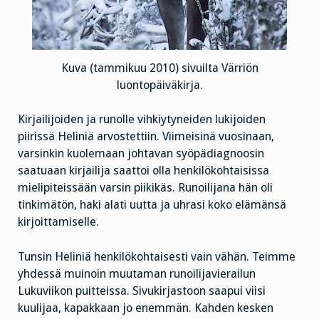
Kuva (tammikuu 2010) sivuilta Värriön
luontopäiväkirja.
Kirjailijoiden ja runolle vihkiytyneiden lukijoiden
piirissä Heliniä arvostettiin. Viimeisinä vuosinaan,
varsinkin kuolemaan johtavan syöpädiagnoosin
saatuaan kirjailija saattoi olla henkilökohtaisissa
mielipiteissään varsin piikikäs. Runoilijana hän oli
tinkimätön, haki alati uutta ja uhrasi koko elämänsä
kirjoittamiselle.
Tunsin Heliniä henkilökohtaisesti vain vähän. Teimme
yhdessä muinoin muutaman runoilijavierailun
Lukuviikon puitteissa. Sivukirjastoon saapui viisi
kuulijaa, kapakkaan jo enemmän. Kahden kesken