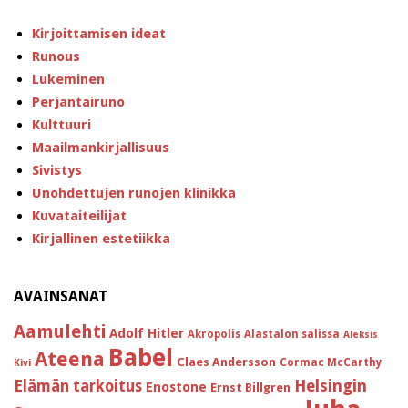
Kirjoittamisen ideat
Runous
Lukeminen
Perjantairuno
Kulttuuri
Maailmankirjallisuus
Sivistys
Unohdettujen runojen klinikka
Kuvataiteilijat
Kirjallinen estetiikka
AVAINSANAT
Aamulehti
Adolf Hitler
Akropolis
Alastalon salissa
Aleksis
Babel
Ateena
Claes Andersson
Cormac McCarthy
Kivi
Helsingin
Elämän tarkoitus
Enostone
Ernst Billgren