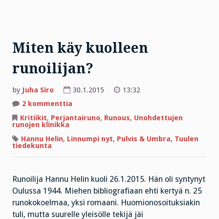
Miten käy kuolleen
runoilijan?
by
Juha Siro
30.1.2015
13:32
artikkeliin
2 kommenttia
Miten
käy
Kritiikit
,
Perjantairuno
,
Runous
,
Unohdettujen
kuolleen
runojen klinikka
runoilijan?
Hannu Helin
,
Linnumpi nyt
,
Pulvis & Umbra
,
Tuulen
tiedekunta
Runoilija Hannu Helin kuoli 26.1.2015. Hän oli syntynyt
Oulussa 1944. Miehen bibliografiaan ehti kertyä n. 25
runokokoelmaa, yksi romaani. Huomionosoituksiakin
tuli, mutta suurelle yleisölle tekijä jäi