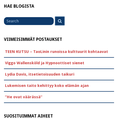
HAE BLOGISTA
Search
Search
for
VIIMEISIMMÄT POSTAUKSET
TEEN KUTSU – TaoLinin runoissa kulttuurit kohtaavat
Viggo Wallensköld ja Hypnoottiset sienet
Lydia Davis, itsetietoisuuden taikuri
Lukemisen taito kehittyy koko elämän ajan
”He ovat väärässä”
SUOSITUIMMAT AIHEET