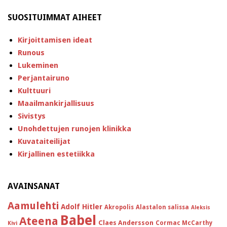
SUOSITUIMMAT AIHEET
Kirjoittamisen ideat
Runous
Lukeminen
Perjantairuno
Kulttuuri
Maailmankirjallisuus
Sivistys
Unohdettujen runojen klinikka
Kuvataiteilijat
Kirjallinen estetiikka
AVAINSANAT
Aamulehti
Adolf Hitler
Akropolis
Alastalon salissa
Aleksis
Babel
Ateena
Claes Andersson
Cormac McCarthy
Kivi