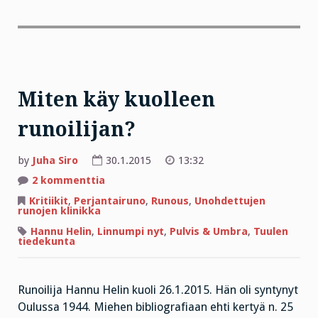
Miten käy kuolleen
runoilijan?
by
Juha Siro
30.1.2015
13:32
artikkeliin
2 kommenttia
Miten
käy
Kritiikit
,
Perjantairuno
,
Runous
,
Unohdettujen
kuolleen
runojen klinikka
runoilijan?
Hannu Helin
,
Linnumpi nyt
,
Pulvis & Umbra
,
Tuulen
tiedekunta
Runoilija Hannu Helin kuoli 26.1.2015. Hän oli syntynyt
Oulussa 1944. Miehen bibliografiaan ehti kertyä n. 25