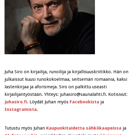
Juha Siro on kirjailija, runoilija ja kirjallisuuskriitikko. Hän on
julkaissut kuusi runokokoelmaa, seitsemän romaania, kaksi
lastenkirjaa ja aforismeja. Siro on palkittu useasti
kirjailijantyöstään. Yhteys: juhasiro@saunalahti.fi. Kotisivut:
juhasiro.fi
. Löydät Juhan myös
Facebookista
ja
Instagramista
.
Tutustu myös Juhan
Kaupunkitaidetta sähkökaapeissa
ja