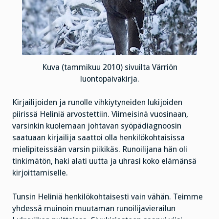
Kuva (tammikuu 2010) sivuilta Värriön
luontopäiväkirja.
Kirjailijoiden ja runolle vihkiytyneiden lukijoiden
piirissä Heliniä arvostettiin. Viimeisinä vuosinaan,
varsinkin kuolemaan johtavan syöpädiagnoosin
saatuaan kirjailija saattoi olla henkilökohtaisissa
mielipiteissään varsin piikikäs. Runoilijana hän oli
tinkimätön, haki alati uutta ja uhrasi koko elämänsä
kirjoittamiselle.
Tunsin Heliniä henkilökohtaisesti vain vähän. Teimme
yhdessä muinoin muutaman runoilijavierailun