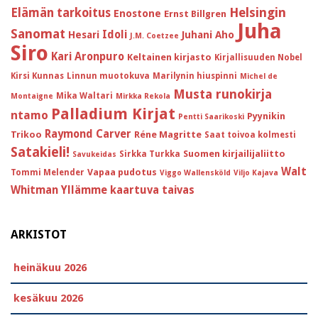
Helsingin
Elämän tarkoitus
Enostone
Ernst Billgren
Juha
Sanomat
Idoli
Hesari
Juhani Aho
J.M. Coetzee
Siro
Kari Aronpuro
Keltainen kirjasto
Kirjallisuuden Nobel
Kirsi Kunnas
Linnun muotokuva
Marilynin hiuspinni
Michel de
Musta runokirja
Mika Waltari
Montaigne
Mirkka Rekola
Palladium Kirjat
ntamo
Pyynikin
Pentti Saarikoski
Raymond Carver
Trikoo
Réne Magritte
Saat toivoa kolmesti
Satakieli!
Suomen kirjailijaliitto
Sirkka Turkka
Savukeidas
Walt
Vapaa pudotus
Tommi Melender
Viggo Wallensköld
Viljo Kajava
Whitman
Yllämme kaartuva taivas
ARKISTOT
heinäkuu 2026
kesäkuu 2026