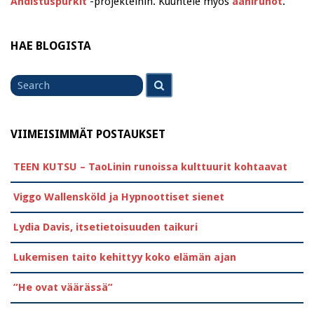
Ahdistuspurkit
-projekteihin. Kuuntele myös
äänirunot
.
HAE BLOGISTA
Search
Search
for
VIIMEISIMMÄT POSTAUKSET
TEEN KUTSU – TaoLinin runoissa kulttuurit kohtaavat
Viggo Wallensköld ja Hypnoottiset sienet
Lydia Davis, itsetietoisuuden taikuri
Lukemisen taito kehittyy koko elämän ajan
”He ovat väärässä”