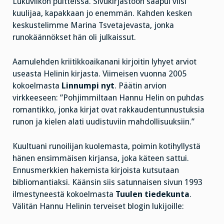
Lukuviikon puitteissa. Sivukirjastoon saapui viisi
kuulijaa, kapakkaan jo enemmän. Kahden kesken
keskustelimme Marina Tsvetajevasta, jonka
runokäännökset hän oli julkaissut.
Aamulehden kriitikkoaikanani kirjoitin lyhyet arviot
useasta Helinin kirjasta. Viimeisen vuonna 2005
kokoelmasta
Linnumpi nyt
. Päätin arvion
virkkeeseen: ”Pohjimmiltaan Hannu Helin on puhdas
romantikko, jonka kirjat ovat rakkaudentunnustuksia
runon ja kielen alati uudistuviin mahdollisuuksiin.”
Kuultuani runoilijan kuolemasta, poimin kotihyllystä
hänen ensimmäisen kirjansa, joka käteen sattui.
Ennusmerkkien hakemista kirjoista kutsutaan
bibliomantiaksi. Käänsin siis satunnaisen sivun 1993
ilmestyneestä kokoelmasta
Tuulen tiedekunta
.
Välitän Hannu Helinin terveiset blogin lukijoille: