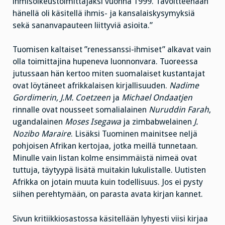
ihmisoikeustoimittajaksi vuonna 1999. Tavoitteenaan
hänellä oli käsitellä ihmis- ja kansalaiskysymyksiä
sekä sananvapauteen liittyviä asioita.”
Tuomisen kaltaiset ”renessanssi-ihmiset” alkavat vain
olla toimittajina hupeneva luonnonvara. Tuoreessa
jutussaan hän kertoo miten suomalaiset kustantajat
ovat löytäneet afrikkalaisen kirjallisuuden.
Nadime
Gordimerin, J.M. Coetzeen
ja
Michael Ondaatjen
rinnalle ovat nousseet somalialainen
Nuruddin Farah
,
ugandalainen
Moses Isegawa
ja zimbabwelainen
J.
Nozibo Maraire
. Lisäksi Tuominen mainitsee neljä
pohjoisen Afrikan kertojaa, jotka meillä tunnetaan.
Minulle vain listan kolme ensimmäistä nimeä ovat
tuttuja, täytyypä lisätä muitakin lukulistalle. Uutisten
Afrikka on jotain muuta kuin todellisuus. Jos ei pysty
siihen perehtymään, on parasta avata kirjan kannet.
Sivun kritiikkiosastossa käsitellään lyhyesti viisi kirjaa