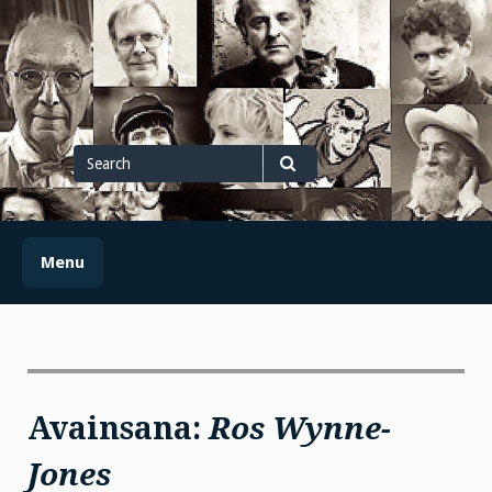
Skip
to
content
Search
for
Search
Menu
Avainsana:
Ros Wynne-
Jones