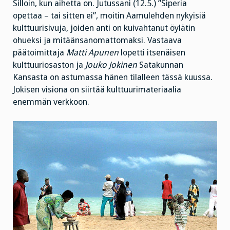
Silloin, kun aihetta on. Jutussani (12.5.) ”Siperia
opettaa – tai sitten ei”, moitin Aamulehden nykyisiä
kulttuurisivuja, joiden anti on kuivahtanut öylätin
ohueksi ja mitäänsanomattomaksi. Vastaava
päätoimittaja
Matti Apunen
lopetti itsenäisen
kulttuuriosaston ja
Jouko Jokinen
Satakunnan
Kansasta on astumassa hänen tilalleen tässä kuussa.
Jokisen visiona on siirtää kulttuurimateriaalia
enemmän verkkoon.