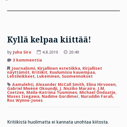
Kyllä kelpaa kiittää!
by
Juha Siro
4.8.2010
20:49
artikkeliin
3 kommenttia
Kyllä
kelpaa
Journalismi
,
Kirjallinen estetiikka
,
Kirjalliset
kiittää!
näyttämöt
,
Kritiikit
,
Kuulumisia kauempaa
,
Lehtileikkeet
,
Lukeminen
,
Suomennokset
Aamulehti
,
Alexander McCall Smith
,
Elina Hirvonen
,
Gabriel Mwéné Okoundji
,
J. Nozibo Maraire
,
J.M.
Coetzee
,
Maila-Katriina Tuominen
,
Michael Ondaatje
,
Moses Isegawa
,
Nadime Gordimer
,
Nuruddin Farah
,
Ros Wynne-Jones
Kritiikistä huolimatta ei kannata unohtaa kiitosta.