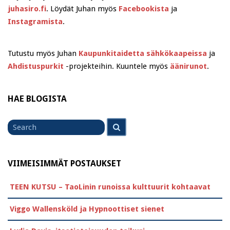
juhasiro.fi
. Löydät Juhan myös
Facebookista
ja
Instagramista
.
Tutustu myös Juhan
Kaupunkitaidetta sähkökaapeissa
ja
Ahdistuspurkit
-projekteihin. Kuuntele myös
äänirunot
.
HAE BLOGISTA
Search
Search
for
VIIMEISIMMÄT POSTAUKSET
TEEN KUTSU – TaoLinin runoissa kulttuurit kohtaavat
Viggo Wallensköld ja Hypnoottiset sienet