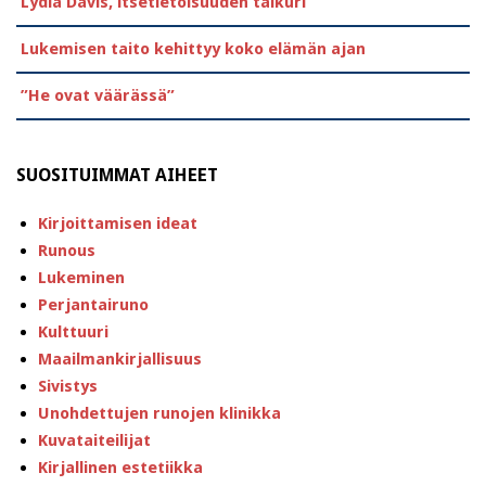
Lydia Davis, itsetietoisuuden taikuri
Lukemisen taito kehittyy koko elämän ajan
”He ovat väärässä”
SUOSITUIMMAT AIHEET
Kirjoittamisen ideat
Runous
Lukeminen
Perjantairuno
Kulttuuri
Maailmankirjallisuus
Sivistys
Unohdettujen runojen klinikka
Kuvataiteilijat
Kirjallinen estetiikka