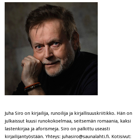
Juha Siro on kirjailija, runoilija ja kirjallisuuskriitikko. Hän on
julkaissut kuusi runokokoelmaa, seitsemän romaania, kaksi
lastenkirjaa ja aforismeja. Siro on palkittu useasti
kirjailijantyöstään. Yhteys: juhasiro@saunalahti.fi. Kotisivut: