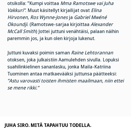
otsikolla: ”Kumpi voittaa
Mma Ramotswe vai Juha
Vakkuri”
. Muut käsitellyt kirjailijat ovat
Elina
Hirvonen, Ros Wynne-Jones
ja
Gabriel Mwéné
Okoundji
. (Ramotswe-sarjaa kirjoittaa
Alexander
McCall Smith
) Jottei juttuni venähtäisi, palaan näihin
paremmin jos, ja kun olen kirjoja lukenut.
Juttuni kuvaksi poimin saman
Raine Lehtorannan
otoksen, joka julkaistiin Aamulehden sivulla. Lopuksi
suahilinkielinen sananlasku, jonka Maila-Katriina
Tuominen antaa matkaevääksi juttunsa päätteeksi:
”Astu varovasti toisten ihmisten maailmaan, niin ettei
se mene rikki.”
JUHA SIRO. MITÄ TAPAHTUU TODELLA.