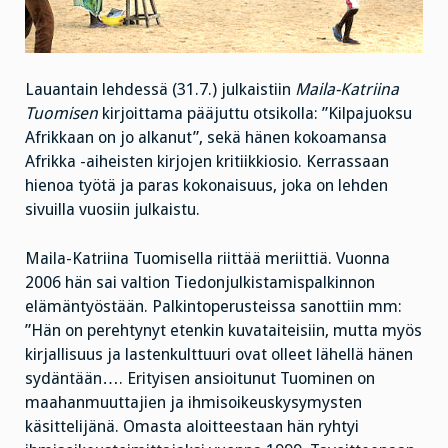
Lauantain lehdessä (31.7.) julkaistiin
Maila-Katriina
Tuomisen
kirjoittama pääjuttu otsikolla: ”Kilpajuoksu
Afrikkaan on jo alkanut”, sekä hänen kokoamansa
Afrikka -aiheisten kirjojen kritiikkiosio. Kerrassaan
hienoa työtä ja paras kokonaisuus, joka on lehden
sivuilla vuosiin julkaistu.
Maila-Katriina Tuomisella riittää meriittiä. Vuonna
2006 hän sai valtion Tiedonjulkistamispalkinnon
elämäntyöstään. Palkintoperusteissa sanottiin mm:
”Hän on perehtynyt etenkin kuvataiteisiin, mutta myös
kirjallisuus ja lastenkulttuuri ovat olleet lähellä hänen
sydäntään…. Erityisen
ansioitunut Tuominen on
maahanmuuttajien ja ihmisoikeuskysymysten
käsittelijänä. Omasta aloitteestaan hän ryhtyi