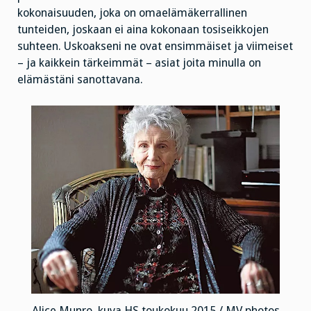
kokonaisuuden, joka on omaelämäkerrallinen
tunteiden, joskaan ei aina kokonaan tosiseikkojen
suhteen. Uskoakseni ne ovat ensimmäiset ja viimeiset
– ja kaikkein tärkeimmät – asiat joita minulla on
elämästäni sanottavana.
Alice Munro, kuva HS toukokuu 2015 / MV photos