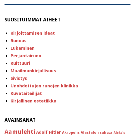
SUOSITUIMMAT AIHEET
Kirjoittamisen ideat
Runous
Lukeminen
Perjantairuno
Kulttuuri
Maailmankirjallisuus
Sivistys
Unohdettujen runojen klinikka
Kuvataiteilijat
Kirjallinen estetiikka
AVAINSANAT
Aamulehti
Adolf Hitler
Akropolis
Alastalon salissa
Aleksis