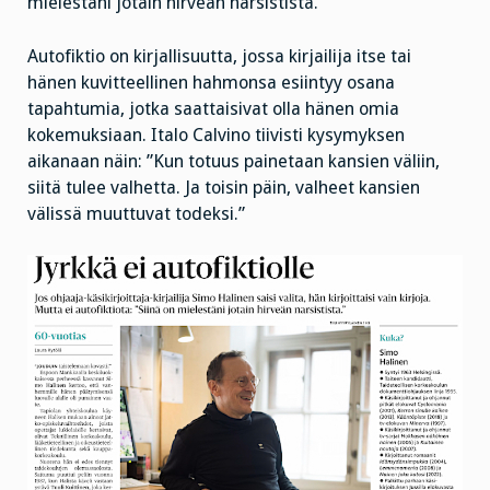
mielestäni jotain hirveän narsistista.”
Autofiktio on kirjallisuutta, jossa kirjailija itse tai
hänen kuvitteellinen hahmonsa esiintyy osana
tapahtumia, jotka saattaisivat olla hänen omia
kokemuksiaan. Italo Calvino tiivisti kysymyksen
aikanaan näin: ”Kun totuus painetaan kansien väliin,
siitä tulee valhetta. Ja toisin päin, valheet kansien
välissä muuttuvat todeksi.”