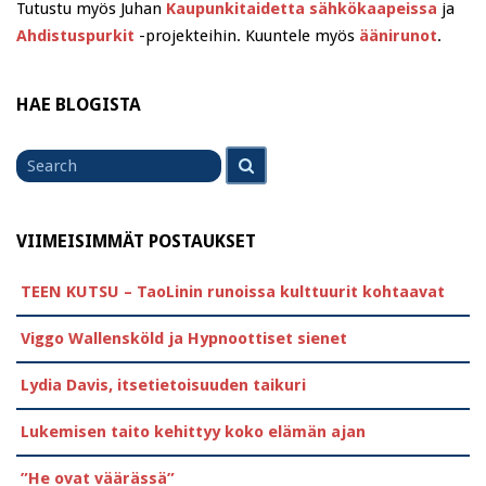
Tutustu myös Juhan
Kaupunkitaidetta sähkökaapeissa
ja
Ahdistuspurkit
-projekteihin. Kuuntele myös
äänirunot
.
HAE BLOGISTA
Search
Search
for
VIIMEISIMMÄT POSTAUKSET
TEEN KUTSU – TaoLinin runoissa kulttuurit kohtaavat
Viggo Wallensköld ja Hypnoottiset sienet
Lydia Davis, itsetietoisuuden taikuri
Lukemisen taito kehittyy koko elämän ajan
”He ovat väärässä”