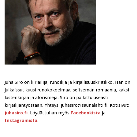
Juha Siro on kirjailija, runoilija ja kirjallisuuskriitikko. Hän on
julkaissut kuusi runokokoelmaa, seitsemän romaania, kaksi
lastenkirjaa ja aforismeja. Siro on palkittu useasti
kirjailijantyöstään. Yhteys: juhasiro@saunalahti.fi. Kotisivut:
juhasiro.fi
. Löydät Juhan myös
Facebookista
ja
Instagramista
.