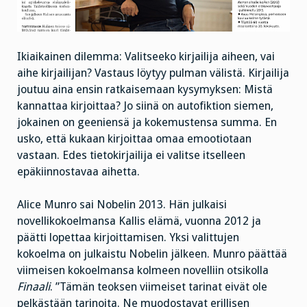
Ikiaikainen dilemma: Valitseeko kirjailija aiheen, vai
aihe kirjailijan? Vastaus löytyy pulman välistä. Kirjailija
joutuu aina ensin ratkaisemaan kysymyksen: Mistä
kannattaa kirjoittaa? Jo siinä on autofiktion siemen,
jokainen on geeniensä ja kokemustensa summa. En
usko, että kukaan kirjoittaa omaa emootiotaan
vastaan. Edes tietokirjailija ei valitse itselleen
epäkiinnostavaa aihetta.
Alice Munro sai Nobelin 2013. Hän julkaisi
novellikokoelmansa Kallis elämä, vuonna 2012 ja
päätti lopettaa kirjoittamisen. Yksi valittujen
kokoelma on julkaistu Nobelin jälkeen. Munro päättää
viimeisen kokoelmansa kolmeen novelliin otsikolla
Finaali
. ”Tämän teoksen viimeiset tarinat eivät ole
pelkästään tarinoita. Ne muodostavat erillisen