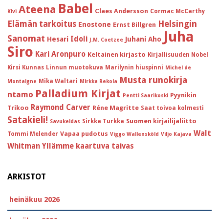
Babel
Ateena
Claes Andersson
Cormac McCarthy
Kivi
Helsingin
Elämän tarkoitus
Enostone
Ernst Billgren
Juha
Sanomat
Idoli
Hesari
Juhani Aho
J.M. Coetzee
Siro
Kari Aronpuro
Keltainen kirjasto
Kirjallisuuden Nobel
Kirsi Kunnas
Linnun muotokuva
Marilynin hiuspinni
Michel de
Musta runokirja
Mika Waltari
Montaigne
Mirkka Rekola
Palladium Kirjat
ntamo
Pyynikin
Pentti Saarikoski
Raymond Carver
Trikoo
Réne Magritte
Saat toivoa kolmesti
Satakieli!
Suomen kirjailijaliitto
Sirkka Turkka
Savukeidas
Walt
Vapaa pudotus
Tommi Melender
Viggo Wallensköld
Viljo Kajava
Whitman
Yllämme kaartuva taivas
ARKISTOT
heinäkuu 2026