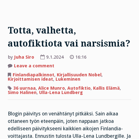
Totta, valhetta,
autofiktiota vai narsismia?
by
Juha Siro
9.1.2024
16:16
on
Leave a comment
Totta,
valhetta,
Finlandiapalkinnot
,
Kirjallisuuden Nobel
,
autofiktiota
Kirjoittamisen ideat
,
Lukeminen
vai
narsismia?
36 uurnaa
,
Alice Munro
,
Autofiktio
,
Kallis Elämä
,
Simo Halinen
,
Ulla-Lena Lundberg
Blogin päivitys on venähtänyt pitkäksi. Sain aikaa
ottaneen työn eteenpäin, joten nappaan jatkoa
edelliseen päivitykseeni kaikkien aikojen Finlandia-
voittajasta. Ennustin tulosta Ulla-Lena Lundbergille. Ja