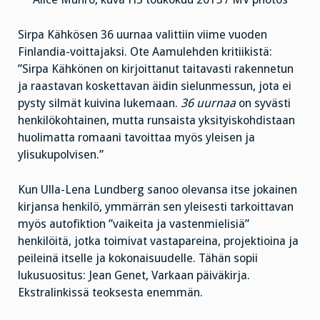
Sirpa Kähkösen 36 uurnaa valittiin viime vuoden
Finlandia-voittajaksi. Ote Aamulehden kritiikistä:
”Sirpa Kähkönen on kirjoittanut taitavasti rakennetun
ja raastavan koskettavan äidin sielunmessun, jota ei
pysty silmät kuivina lukemaan.
36 uurnaa
on syvästi
henkilökohtainen, mutta runsaista yksityiskohdistaan
huolimatta romaani tavoittaa myös yleisen ja
ylisukupolvisen.”
Kun Ulla-Lena Lundberg sanoo olevansa itse jokainen
kirjansa henkilö, ymmärrän sen yleisesti tarkoittavan
myös autofiktion ”vaikeita ja vastenmielisiä”
henkilöitä, jotka toimivat vastapareina, projektioina ja
peileinä itselle ja kokonaisuudelle. Tähän sopii
lukusuositus: Jean Genet, Varkaan päiväkirja.
Ekstralinkissä teoksesta enemmän.