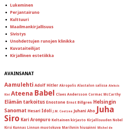
Lukeminen
Perjantairuno
Kulttuuri
Maailmankirjallisuus
Sivistys
Unohdettujen runojen klinikka
Kuvataiteilijat
Kirjallinen estetiikka
AVAINSANAT
Aamulehti
Adolf Hitler
Akropolis
Alastalon salissa
Aleksis
Babel
Ateena
Claes Andersson
Cormac McCarthy
Kivi
Helsingin
Elämän tarkoitus
Enostone
Ernst Billgren
Juha
Sanomat
Idoli
Hesari
Juhani Aho
J.M. Coetzee
Siro
Kari Aronpuro
Keltainen kirjasto
Kirjallisuuden Nobel
Kirsi Kunnas
Linnun muotokuva
Marilynin hiuspinni
Michel de