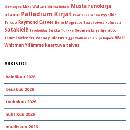
Musta runokirja
Mika Waltari
Montaigne
Mirkka Rekola
Palladium Kirjat
ntamo
Pyynikin
Pentti Saarikoski
Raymond Carver
Trikoo
Réne Magritte
Saat toivoa kolmesti
Satakieli!
Suomen kirjailijaliitto
Sirkka Turkka
Savukeidas
Walt
Vapaa pudotus
Tommi Melender
Viggo Wallensköld
Viljo Kajava
Whitman
Yllämme kaartuva taivas
ARKISTOT
heinäkuu 2026
kesäkuu 2026
toukokuu 2026
huhtikuu 2026
maaliskuu 2026