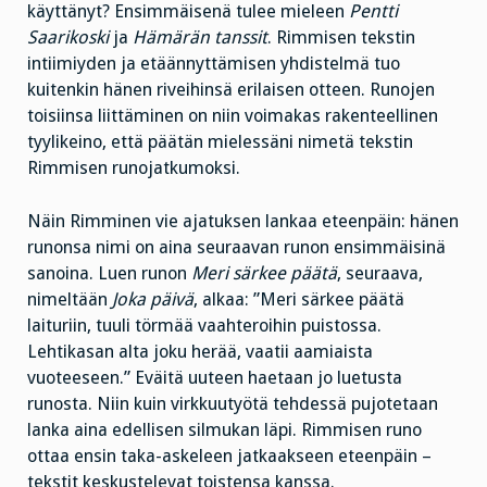
käyttänyt? Ensimmäisenä tulee mieleen
Pentti
Saarikoski
ja
Hämärän tanssit
. Rimmisen tekstin
intiimiyden ja etäännyttämisen yhdistelmä tuo
kuitenkin hänen riveihinsä erilaisen otteen. Runojen
toisiinsa liittäminen on niin voimakas rakenteellinen
tyylikeino, että päätän mielessäni nimetä tekstin
Rimmisen runojatkumoksi.
Näin Rimminen vie ajatuksen lankaa eteenpäin: hänen
runonsa nimi on aina seuraavan runon ensimmäisinä
sanoina. Luen runon
Meri särkee päätä
, seuraava,
nimeltään
Joka päivä
, alkaa: ”Meri särkee päätä
laituriin, tuuli törmää vaahteroihin puistossa.
Lehtikasan alta joku herää, vaatii aamiaista
vuoteeseen.” Eväitä uuteen haetaan jo luetusta
runosta. Niin kuin virkkuutyötä tehdessä pujotetaan
lanka aina edellisen silmukan läpi. Rimmisen runo
ottaa ensin taka-askeleen jatkaakseen eteenpäin –
tekstit keskustelevat toistensa kanssa.