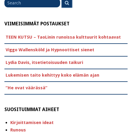
Search
for
VIIMEISIMMÄT POSTAUKSET
TEEN KUTSU – TaoLinin runoissa kulttuurit kohtaavat
Viggo Wallensköld ja Hypnoottiset sienet
Lydia Davis, itsetietoisuuden taikuri
Lukemisen taito kehittyy koko elämän ajan
”He ovat väärässä”
SUOSITUIMMAT AIHEET
Kirjoittamisen ideat
Runous