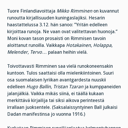
Tuore Finlandiavoittaja
Mikko Rimminen
on kuvannut
runoutta kirjallisuuden kuningaslajiksi. Hesarin
haastattelussa 3.12. hän sanoo: ”Yritän edelleen
kirjoittaa runoja. Ne vaan ovat valitettavan huonoja.”
Moni kovan tason prosaisti on Rimmisen tavoin
aloittanut runoilla. Vaikkapa
Hotakainen, Holappa,
Melender, Tervo
… palaan heihin vielä.
Toivottavasti Rimminen saa vielä runokoneensakin
kuntoon. Tulos saattaisi olla mielenkiintoinen. Suuri
osa suomalaisen lyriikan avantgardesta nuuskii
edelleen
Hugo Ballin, Tristan Tzaran
ja kumppaneiden
jalanjälkiä. Vaikka mikäs siinä, ei täällä kukaan
merkittävä kirjailija tai siksi aikova perinteestä
irrallaan juoksentele. (Saksalaissyntyinen Ball julkaisi
Dadan manifestinsa jo vuonna 1916.)