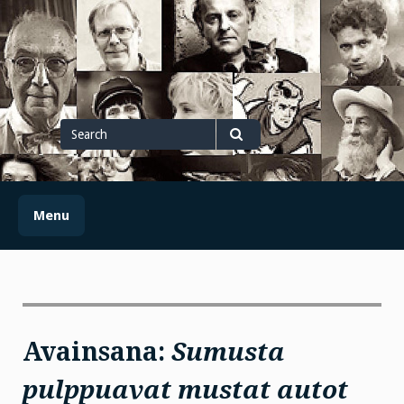
Skip
to
content
Search
for
Search
Menu
Avainsana:
Sumusta
pulppuavat mustat autot