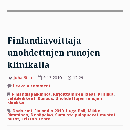
Finlandiavoittaja
unohdettujen runojen
klinikalla
by
Juha Siro
9.12.2010
12:29
on
Leave a comment
Finlandiavoittaja
unohdettujen
Finlandiapalkinnot
,
Kirjoittamisen ideat
,
Kritiikit
,
runojen
Lehtileikkeet
,
Runous
,
Unohdettujen runojen
klinikalla
klinikka
Dadaismi
,
Finlandia 2010
,
Hugo Ball
,
Mikko
Rimminen
,
Nenäpäivä
,
Sumusta pulppuavat mustat
autot
,
Tristan Tzara