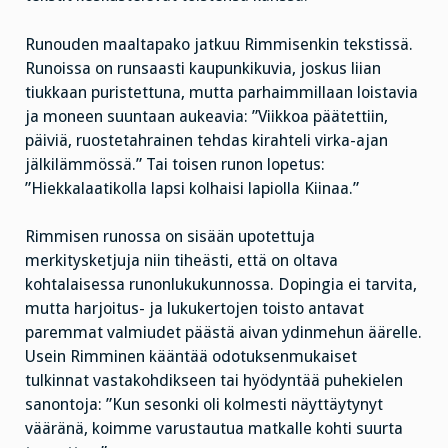
Runouden maaltapako jatkuu Rimmisenkin tekstissä.
Runoissa on runsaasti kaupunkikuvia, joskus liian
tiukkaan puristettuna, mutta parhaimmillaan loistavia
ja moneen suuntaan aukeavia: ”Viikkoa päätettiin,
päiviä, ruostetahrainen tehdas kirahteli virka-ajan
jälkilämmössä.” Tai toisen runon lopetus:
”Hiekkalaatikolla lapsi kolhaisi lapiolla Kiinaa.”
Rimmisen runossa on sisään upotettuja
merkitysketjuja niin tiheästi, että on oltava
kohtalaisessa runonlukukunnossa. Dopingia ei tarvita,
mutta harjoitus- ja lukukertojen toisto antavat
paremmat valmiudet päästä aivan ydinmehun äärelle.
Usein Rimminen kääntää odotuksenmukaiset
tulkinnat vastakohdikseen tai hyödyntää puhekielen
sanontoja: ”Kun sesonki oli kolmesti näyttäytynyt
vääränä, koimme varustautua matkalle kohti suurta