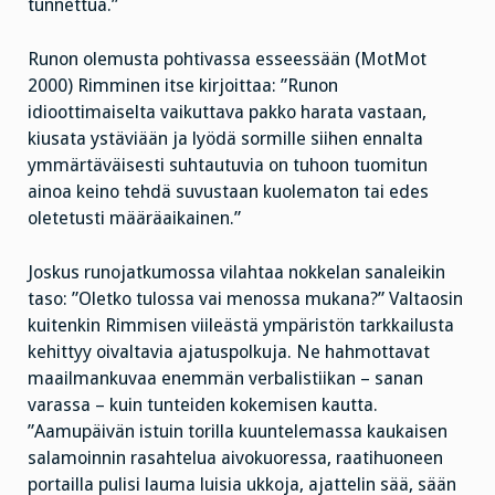
tunnettua.”
Runon olemusta pohtivassa esseessään (MotMot
2000) Rimminen itse kirjoittaa: ”Runon
idioottimaiselta vaikuttava pakko harata vastaan,
kiusata ystäviään ja lyödä sormille siihen ennalta
ymmärtäväisesti suhtautuvia on tuhoon tuomitun
ainoa keino tehdä suvustaan kuolematon tai edes
oletetusti määräaikainen.”
Joskus runojatkumossa vilahtaa nokkelan sanaleikin
taso: ”Oletko tulossa vai menossa mukana?” Valtaosin
kuitenkin Rimmisen viileästä ympäristön tarkkailusta
kehittyy oivaltavia ajatuspolkuja. Ne hahmottavat
maailmankuvaa enemmän verbalistiikan – sanan
varassa – kuin tunteiden kokemisen kautta.
”Aamupäivän istuin torilla kuuntelemassa kaukaisen
salamoinnin rasahtelua aivokuoressa, raatihuoneen
portailla pulisi lauma luisia ukkoja, ajattelin sää, sään