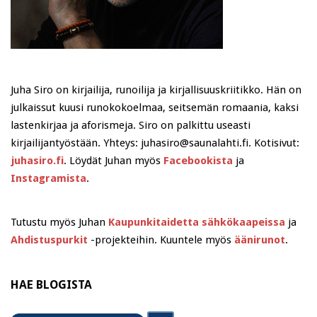
Juha Siro on kirjailija, runoilija ja kirjallisuuskriitikko. Hän on
julkaissut kuusi runokokoelmaa, seitsemän romaania, kaksi
lastenkirjaa ja aforismeja. Siro on palkittu useasti
kirjailijantyöstään. Yhteys: juhasiro@saunalahti.fi. Kotisivut:
juhasiro.fi
. Löydät Juhan myös
Facebookista
ja
Instagramista
.
Tutustu myös Juhan
Kaupunkitaidetta sähkökaapeissa
ja
Ahdistuspurkit
-projekteihin. Kuuntele myös
äänirunot
.
HAE BLOGISTA
Search