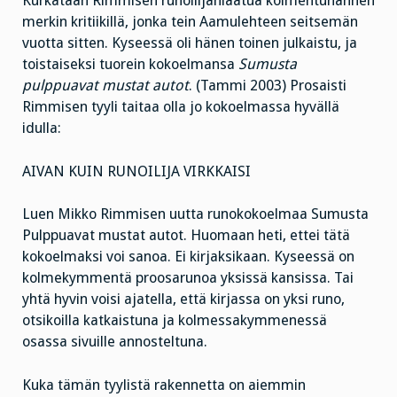
Kurkataan Rimmisen runoilijanlaatua kolmentuhannen
merkin kritiikillä, jonka tein Aamulehteen seitsemän
vuotta sitten. Kyseessä oli hänen toinen julkaistu, ja
toistaiseksi tuorein kokoelmansa
Sumusta
pulppuavat mustat autot
. (Tammi 2003) Prosaisti
Rimmisen tyyli taitaa olla jo kokoelmassa hyvällä
idulla:
AIVAN KUIN RUNOILIJA VIRKKAISI
Luen Mikko Rimmisen uutta runokokoelmaa Sumusta
Pulppuavat mustat autot. Huomaan heti, ettei tätä
kokoelmaksi voi sanoa. Ei kirjaksikaan. Kyseessä on
kolmekymmentä proosarunoa yksissä kansissa. Tai
yhtä hyvin voisi ajatella, että kirjassa on yksi runo,
otsikoilla katkaistuna ja kolmessakymmenessä
osassa sivuille annosteltuna.
Kuka tämän tyylistä rakennetta on aiemmin