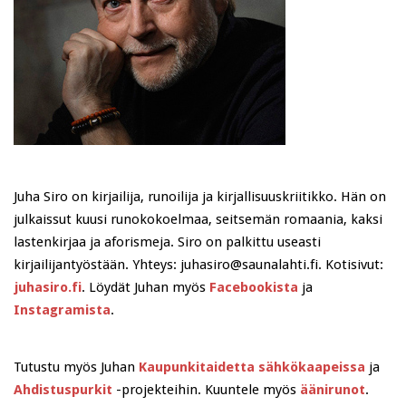
Juha Siro on kirjailija, runoilija ja kirjallisuuskriitikko. Hän on
julkaissut kuusi runokokoelmaa, seitsemän romaania, kaksi
lastenkirjaa ja aforismeja. Siro on palkittu useasti
kirjailijantyöstään. Yhteys: juhasiro@saunalahti.fi. Kotisivut:
juhasiro.fi
. Löydät Juhan myös
Facebookista
ja
Instagramista
.
Tutustu myös Juhan
Kaupunkitaidetta sähkökaapeissa
ja
Ahdistuspurkit
-projekteihin. Kuuntele myös
äänirunot
.