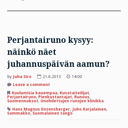
Perjantairuno kysyy:
näinkö näet
juhannuspäivän aamun?
by
Juha Siro
21.6.2013
14:00
on
Leave a comment
Perjantairuno
kysyy:
Kuulumisia kauempaa
,
Kuvataiteilijat
,
näinkö
Perjantairuno
,
Pienkustantajat
,
Runous
,
näet
Suomennokset
,
Unohdettujen runojen klinikka
juhannuspäivän
aamun?
Hans Magnus Enzensberger
,
Juho Karjalainen
,
Sammakko
,
Suomalainen tango