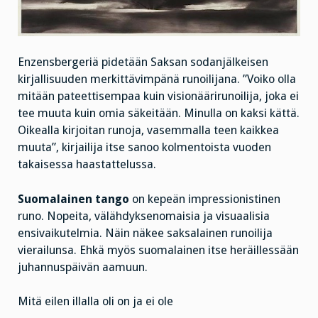
Enzensbergeriä pidetään Saksan sodanjälkeisen
kirjallisuuden
merkittävimpänä runoilijana. ”Voiko olla
mitään pateettisempaa kuin visionäärirunoilija, joka ei
tee muuta kuin omia säkeitään. Minulla on kaksi kättä.
Oikealla kirjoitan runoja, vasemmalla teen kaikkea
muuta”, kirjailija itse sanoo kolmentoista vuoden
takaisessa haastattelussa.
Suomalainen tango
on kepeän impressionistinen
runo. Nopeita, välähdyksenomaisia ja visuaalisia
ensivaikutelmia. Näin näkee saksalainen runoilija
vierailunsa. Ehkä myös suomalainen itse heräillessään
juhannuspäivän aamuun.
Mitä eilen illalla oli on ja ei ole