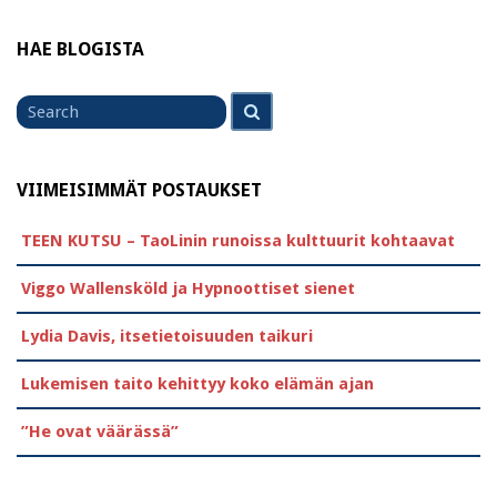
HAE BLOGISTA
Search
Search
for
VIIMEISIMMÄT POSTAUKSET
TEEN KUTSU – TaoLinin runoissa kulttuurit kohtaavat
Viggo Wallensköld ja Hypnoottiset sienet
Lydia Davis, itsetietoisuuden taikuri
Lukemisen taito kehittyy koko elämän ajan
”He ovat väärässä”