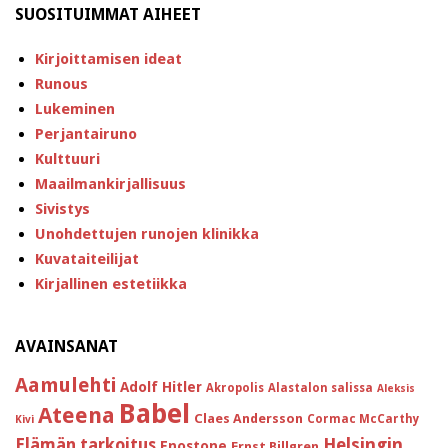
SUOSITUIMMAT AIHEET
Kirjoittamisen ideat
Runous
Lukeminen
Perjantairuno
Kulttuuri
Maailmankirjallisuus
Sivistys
Unohdettujen runojen klinikka
Kuvataiteilijat
Kirjallinen estetiikka
AVAINSANAT
Aamulehti
Adolf Hitler
Akropolis
Alastalon salissa
Aleksis
Babel
Ateena
Claes Andersson
Cormac McCarthy
Kivi
Helsingin
Elämän tarkoitus
Enostone
Ernst Billgren