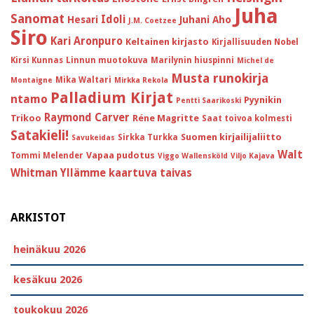
Juha
Sanomat
Idoli
Hesari
Juhani Aho
J.M. Coetzee
Siro
Kari Aronpuro
Keltainen kirjasto
Kirjallisuuden Nobel
Kirsi Kunnas
Linnun muotokuva
Marilynin hiuspinni
Michel de
Musta runokirja
Mika Waltari
Montaigne
Mirkka Rekola
Palladium Kirjat
ntamo
Pyynikin
Pentti Saarikoski
Raymond Carver
Trikoo
Réne Magritte
Saat toivoa kolmesti
Satakieli!
Suomen kirjailijaliitto
Sirkka Turkka
Savukeidas
Walt
Vapaa pudotus
Tommi Melender
Viggo Wallensköld
Viljo Kajava
Whitman
Yllämme kaartuva taivas
ARKISTOT
heinäkuu 2026
kesäkuu 2026
toukokuu 2026