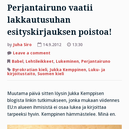
Perjantairuno vaatii
lakkautusuhan
esityskirjauksen poistoa!
by
Juha Siro
14.9.2012
13:30
on
Leave a comment
Perjantairuno
vaatii
Babel
,
Lehtileikkeet
,
Lukeminen
,
Perjantairuno
lakkautusuhan
esityskirjauksen
Byrokratian kieli
,
Jukka Kemppinen
,
Luku- ja
poistoa!
kirjoitustaito
,
Suomen kieli
Muutama päivä sitten löysin Jukka Kemppisen
blogista linkin tutkimukseen, jonka mukaan viidennes
EU:n alueen ihmisistä ei osaa lukea ja kirjoittaa
tarpeeksi hyvin. Kemppinen hämmästelee. Minä en.