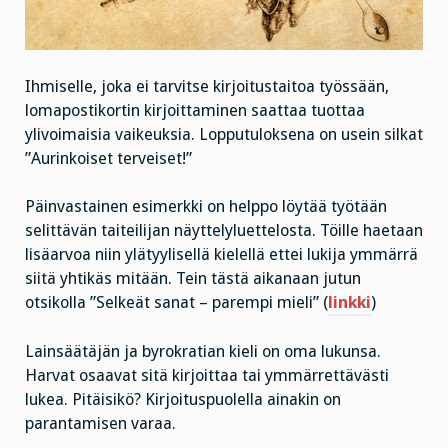
Ihmiselle, joka ei tarvitse kirjoitustaitoa työssään,
lomapostikortin kirjoittaminen saattaa tuottaa
ylivoimaisia vaikeuksia. Lopputuloksena on usein silkat
”Aurinkoiset terveiset!”
Päinvastainen esimerkki on helppo löytää työtään
selittävän taiteilijan näyttelyluettelosta. Töille haetaan
lisäarvoa niin ylätyylisellä kielellä ettei lukija ymmärrä
siitä yhtikäs mitään. Tein tästä aikanaan jutun
otsikolla ”Selkeät sanat – parempi mieli” (
linkki
)
Lainsäätäjän ja byrokratian kieli on oma lukunsa.
Harvat osaavat sitä kirjoittaa tai ymmärrettävästi
lukea. Pitäisikö? Kirjoituspuolella ainakin on
parantamisen varaa.