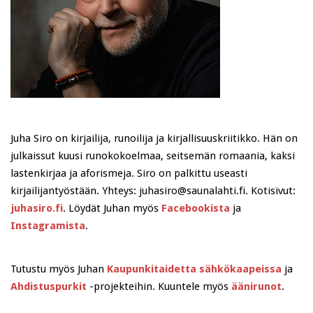
Juha Siro on kirjailija, runoilija ja kirjallisuuskriitikko. Hän on
julkaissut kuusi runokokoelmaa, seitsemän romaania, kaksi
lastenkirjaa ja aforismeja. Siro on palkittu useasti
kirjailijantyöstään. Yhteys: juhasiro@saunalahti.fi. Kotisivut:
juhasiro.fi
. Löydät Juhan myös
Facebookista
ja
Instagramista
.
Tutustu myös Juhan
Kaupunkitaidetta sähkökaapeissa
ja
Ahdistuspurkit
-projekteihin. Kuuntele myös
äänirunot
.