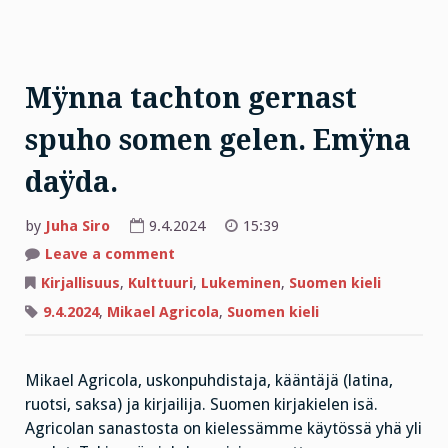
Mÿnna tachton gernast
spuho somen gelen. Emÿna
daÿda.
by
Juha Siro
9.4.2024
15:39
on
Leave a comment
Mÿnna
tachton
Kirjallisuus
,
Kulttuuri
,
Lukeminen
,
Suomen kieli
gernast
spuho
9.4.2024
,
Mikael Agricola
,
Suomen kieli
somen
gelen.
Emÿna
daÿda.
Mikael Agricola, uskonpuhdistaja, kääntäjä (latina,
ruotsi, saksa) ja kirjailija. Suomen kirjakielen isä.
Agricolan sanastosta on kielessämme käytössä yhä yli