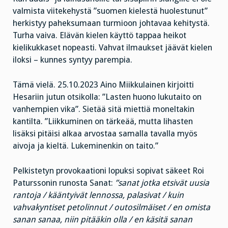
valmista viitekehystä ”suomen kielestä huolestunut”
herkistyy paheksumaan turmioon johtavaa kehitystä.
Turha vaiva. Elävän kielen käyttö tappaa heikot
kielikukkaset nopeasti. Vahvat ilmaukset jäävät kielen
iloksi – kunnes syntyy parempia.
Tämä vielä. 25.10.2023 Aino Miikkulainen kirjoitti
Hesariin jutun otsikolla: ”Lasten huono lukutaito on
vanhempien vika”. Sietää sitä miettiä moneltakin
kantilta. ”Liikkuminen on tärkeää, mutta lihasten
lisäksi pitäisi alkaa arvostaa samalla tavalla myös
aivoja ja kieltä. Lukeminenkin on taito.”
Pelkistetyn provokaationi lopuksi sopivat säkeet Roi
Paturssonin runosta Sanat:
”sanat jotka etsivät uusia
rantoja / kääntyivät lennossa, palasivat / kuin
vahvakyntiset petolinnut / outosilmäiset / en omista
sanan sanaa, niin pitääkin olla / en käsitä sanan