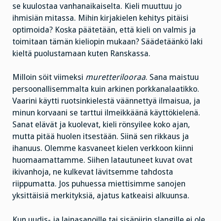
se kuulostaa vanhanaikaiselta. Kieli muuttuu jo
ihmisiän mitassa. Mihin kirjakielen kehitys pitäisi
optimoida? Koska päätetään, että kieli on valmis ja
toimitaan tämän kieliopin mukaan? Säädetäänkö laki
kieltä puolustamaan kuten Ranskassa.
Milloin söit viimeksi
muretterilooraa
. Sana maistuu
persoonallisemmalta kuin arkinen porkkanalaatikko.
Vaarini käytti ruotsinkielestä väännettyä ilmaisua, ja
minun korvaani se tarttui ilmeikkäänä käyttökielenä.
Sanat elävät ja kuolevat, kieli rönsyilee koko ajan,
mutta pitää huolen itsestään. Siinä sen rikkaus ja
ihanuus. Olemme kasvaneet kielen verkkoon kiinni
huomaamattamme. Siihen latautuneet kuvat ovat
ikivanhoja, ne kulkevat lävitsemme tahdosta
riippumatta. Jos puhuessa miettisimme sanojen
yksittäisiä merkityksiä, ajatus katkeaisi alkuunsa.
Kun uudis- ja lainasanoille tai sisäpiirin slangille ei ole