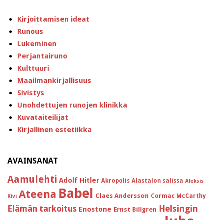
Kirjoittamisen ideat
Runous
Lukeminen
Perjantairuno
Kulttuuri
Maailmankirjallisuus
Sivistys
Unohdettujen runojen klinikka
Kuvataiteilijat
Kirjallinen estetiikka
AVAINSANAT
Aamulehti
Adolf Hitler
Akropolis
Alastalon salissa
Aleksis
Babel
Ateena
Claes Andersson
Cormac McCarthy
Kivi
Helsingin
Elämän tarkoitus
Enostone
Ernst Billgren