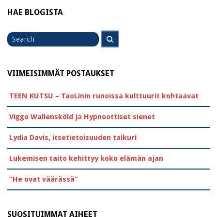
HAE BLOGISTA
Search
Search
for
VIIMEISIMMÄT POSTAUKSET
TEEN KUTSU – TaoLinin runoissa kulttuurit kohtaavat
Viggo Wallensköld ja Hypnoottiset sienet
Lydia Davis, itsetietoisuuden taikuri
Lukemisen taito kehittyy koko elämän ajan
”He ovat väärässä”
SUOSITUIMMAT AIHEET