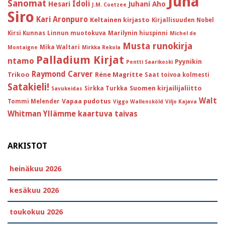
Juha
Sanomat
Idoli
Hesari
Juhani Aho
J.M. Coetzee
Siro
Kari Aronpuro
Keltainen kirjasto
Kirjallisuuden Nobel
Kirsi Kunnas
Linnun muotokuva
Marilynin hiuspinni
Michel de
Musta runokirja
Mika Waltari
Montaigne
Mirkka Rekola
Palladium Kirjat
ntamo
Pyynikin
Pentti Saarikoski
Raymond Carver
Trikoo
Réne Magritte
Saat toivoa kolmesti
Satakieli!
Suomen kirjailijaliitto
Sirkka Turkka
Savukeidas
Walt
Vapaa pudotus
Tommi Melender
Viggo Wallensköld
Viljo Kajava
Whitman
Yllämme kaartuva taivas
ARKISTOT
heinäkuu 2026
kesäkuu 2026
toukokuu 2026