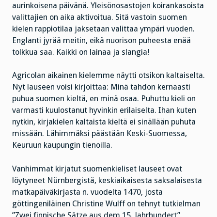
aurinkoisena päivänä. Yleisönosastojen koirankasoista
valittajien on aika aktivoitua. Sitä vastoin suomen
kielen rappiotilaa jaksetaan valittaa ympäri vuoden.
Englanti jyrää meitin, eikä nuorison puheesta enää
tolkkua saa. Kaikki on lainaa ja slangia!
Agricolan aikainen kielemme näytti otsikon kaltaiselta.
Nyt lauseen voisi kirjoittaa: Minä tahdon kernaasti
puhua suomen kieltä, en minä osaa. Puhuttu kieli on
varmasti kuulostanut hyvinkin erilaiselta. Ihan kuten
nytkin, kirjakielen kaltaista kieltä ei sinällään puhuta
missään. Lähimmäksi päästään Keski-Suomessa,
Keuruun kaupungin tienoilla.
Vanhimmat kirjatut suomenkieliset lauseet ovat
löytyneet Nürnbergistä, keskiaikaisesta saksalaisesta
matkapäiväkirjasta n. vuodelta 1470, josta
göttingeniläinen Christine Wulff on tehnyt tutkielman
”Zwei finnische Sätze aus dem 15. Jahrhundert”.