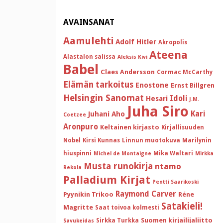
AVAINSANAT
Aamulehti
Adolf Hitler
Akropolis
Ateena
Alastalon salissa
Aleksis Kivi
Babel
Claes Andersson
Cormac McCarthy
Elämän tarkoitus
Enostone
Ernst Billgren
Helsingin Sanomat
Idoli
Hesari
J.M.
Juha Siro
Kari
Juhani Aho
Coetzee
Aronpuro
Keltainen kirjasto
Kirjallisuuden
Nobel
Kirsi Kunnas
Linnun muotokuva
Marilynin
hiuspinni
Mika Waltari
Michel de Montaigne
Mirkka
Musta runokirja
ntamo
Rekola
Palladium Kirjat
Pentti Saarikoski
Raymond Carver
Pyynikin Trikoo
Réne
Satakieli!
Magritte
Saat toivoa kolmesti
Suomen kirjailijaliitto
Sirkka Turkka
Savukeidas