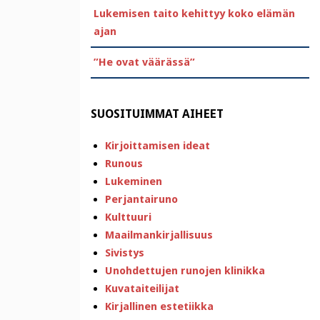
Lukemisen taito kehittyy koko elämän
ajan
”He ovat väärässä”
SUOSITUIMMAT AIHEET
Kirjoittamisen ideat
Runous
Lukeminen
Perjantairuno
Kulttuuri
Maailmankirjallisuus
Sivistys
Unohdettujen runojen klinikka
Kuvataiteilijat
Kirjallinen estetiikka