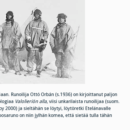
an. Runoilija Ottó Orbán (s.1936) on kirjoittanut paljon
tologiaa
Valolieriön alla
, viisi unkarilaista runoilijaa (suom.
 2000) ja sieltähän se löytyi, löytöretki Etelänavalle
osaruno on niin jylhän komea, että sietää tulla tähän