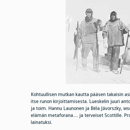
Kohtuullisen mutkan kautta pääsen takaisin asia
itse runon kirjoittamisesta. Lueskelin juuri an
ja toim. Hannu Launonen ja Béla Jávorszky, wsoy
elämän metaforana… ja terveiset Scottille. Pro
lainatuksi.