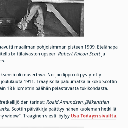
aavutti maailman pohjoisimman pisteen 1909. Etelänapa
itella brittilaivaston upseeri
Robert Falcon Scott
ja
en
.
ksensä oli musertava. Norjan lippu oli pystytetty
 joulukuuta 1911. Traagisella paluumatkalla koko Scottin
ain 18 kilometrin päähän pelastavasta tukikohdasta.
retkeilijöiden tarinat:
Roald Amundsen, jääkenttien
matka
. Scottin päiväkirja päättyy hänen kuoleman hetkillä
o my widow”. Traaginen viesti löytyy
Usa Today:n sivuilta
.