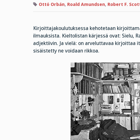
Ottó Orbán
,
Roald Amundsen
,
Robert F. Scot
Kirjoittajakoulutuksessa kehotetaan kirjoittamaa
ilmauksista. Kieltolistan kärjessä ovat: Sielu, 
adjektiivin. Ja vielä: on arveluttavaa kirjoittaa
sisäistetty ne voidaan rikkoa.