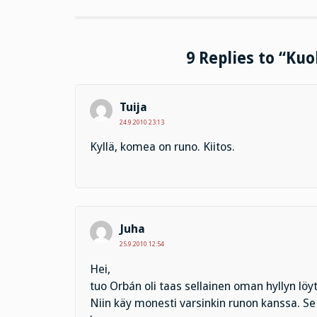
9 Replies to “Ku
Tuija
24.9.2010 23:13
Kyllä, komea on runo. Kiitos.
Juha
25.9.2010 12:54
Hei,
tuo Orbán oli taas sellainen oman hyllyn löytö
Niin käy monesti varsinkin runon kanssa. Se 