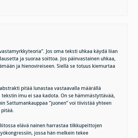
vastamyrkkyteoria”. Jos oma teksti uhkaa käydä liian
kalausetta ja suoraa soittoa. Jos päinvastainen uhkaa,
ämään ja hienovireiseen. Siellä se totuus kiemurtaa
abstrakti pitää lunastaa vastaavalla määrällä
ä tekstin imu ei saa kadota. On se hämmästyttävää,
anin Sattumankauppaa ”juonen” voi tiivistää yhteen
 pitää.
liitossa elävä nainen harrastaa tilkkupeittojen
utyökongressiin, jossa hän melkein tekee