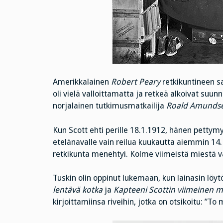
Amerikkalainen
Robert Peary
retkikuntineen s
oli vielä valloittamatta ja retkeä alkoivat suunn
norjalainen tutkimusmatkailija
Roald Amunds
Kun Scott ehti perille 18.1.1912, hänen pettymy
etelänavalle vain reilua kuukautta aiemmin 14.
retkikunta menehtyi. Kolme viimeistä miestä v
Tuskin olin oppinut lukemaan, kun lainasin löytö
lentävä kotka
ja
Kapteeni Scottin viimeinen 
kirjoittamiinsa riveihin, jotka on otsikoitu: ”T