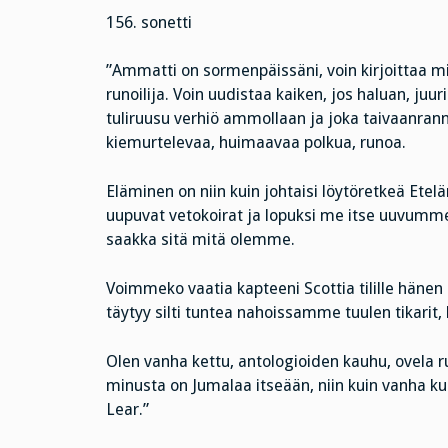
156. sonetti
”Ammatti on sormenpäissäni, voin kirjoittaa m
runoilija. Voin uudistaa kaiken, jos haluan, juu
tuliruusu verhiö ammollaan ja joka taivaanrann
kiemurtelevaa, huimaavaa polkua, runoa.
Eläminen on niin kuin johtaisi löytöretkeä Etel
uupuvat vetokoirat ja lopuksi me itse uuvumme
saakka sitä mitä olemme.
Voimmeko vaatia kapteeni Scottia tilille hänen 
täytyy silti tuntea nahoissamme tuulen tikari
Olen vanha kettu, antologioiden kauhu, ovela ru
minusta on Jumalaa itseään, niin kuin vanha k
Lear.”