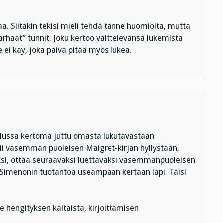
saa. Siitäkin tekisi mieli tehdä tänne huomioita, mutta
arhaat” tunnit. Joku kertoo välttelevänsä lukemista
 ei käy, joka päivä pitää myös lukea.
elussa kertoma juttu omasta lukutavastaan
imii vasemman puoleisen Maigret-kirjan hyllystään,
ksi, ottaa seuraavaksi luettavaksi vasemmanpuoleisen
ua Simenonin tuotantoa useampaan kertaan läpi. Taisi
lle hengityksen kaltaista, kirjoittamisen