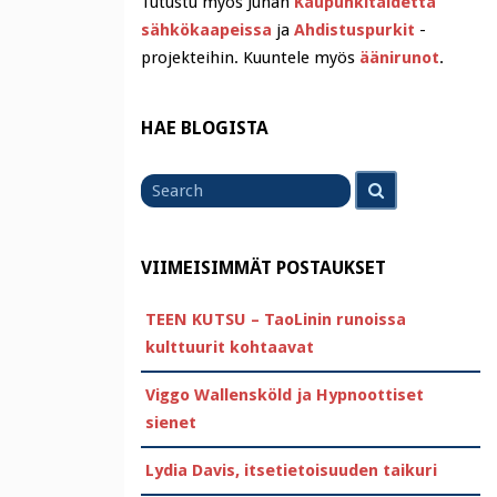
Tutustu myös Juhan
Kaupunkitaidetta
sähkökaapeissa
ja
Ahdistuspurkit
-
projekteihin. Kuuntele myös
äänirunot
.
HAE BLOGISTA
Search
Search
for
VIIMEISIMMÄT POSTAUKSET
TEEN KUTSU – TaoLinin runoissa
kulttuurit kohtaavat
Viggo Wallensköld ja Hypnoottiset
sienet
Lydia Davis, itsetietoisuuden taikuri