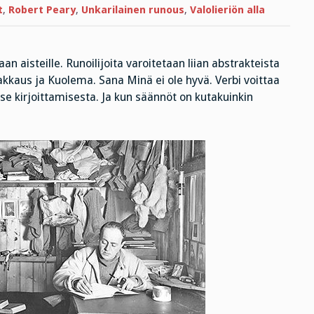
t
,
Robert Peary
,
Unkarilainen runous
,
Valolieriön alla
n aisteille. Runoilijoita varoitetaan liian abstrakteista
Rakkaus ja Kuolema. Sana Minä ei ole hyvä. Verbi voittaa
 itse kirjoittamisesta. Ja kun säännöt on kutakuinkin