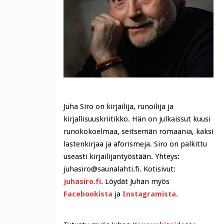
Juha Siro on kirjailija, runoilija ja
kirjallisuuskriitikko. Hän on julkaissut kuusi
runokokoelmaa, seitsemän romaania, kaksi
lastenkirjaa ja aforismeja. Siro on palkittu
useasti kirjailijantyöstään. Yhteys:
juhasiro@saunalahti.fi. Kotisivut:
juhasiro.fi
. Löydät Juhan myös
Facebookista
ja
Instagramista
.