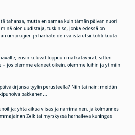
itä tahansa, mutta en samaa kuin tämän päivän nuori
ri minä olen uudistaja, tuskin se, jonka edessä on
an umpikujien ja harhateiden välistä etsii kohti kuuta
änavalle; ensin kuluvat loppuun matkatavarat, sitten
 – jos olemme eläneet oikein, olemme luihin ja ytimiin
päiväkirjansa tyylin perusteella? Niin tai näin: meidän
t, kipunoiva pakkanen…
noilija: yhtä aikaa viisas ja narrimainen, ja kolmannes
ummajainen Zelk tai myrskyssä harhaileva kuningas