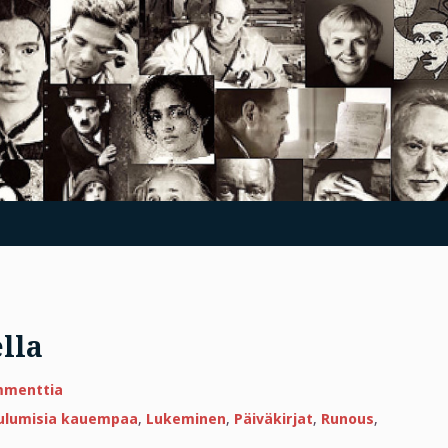
lla
artikkeliin
mmenttia
Kuolema
etelämantereella
ulumisia kauempaa
,
Lukeminen
,
Päiväkirjat
,
Runous
,