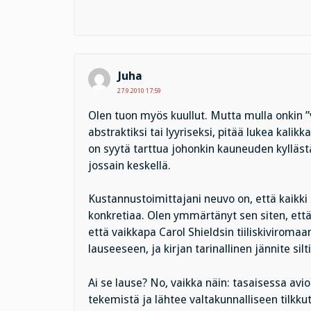
Juha
27.9.2010 17:59
Olen tuon myös kuullut. Mutta mulla onkin ”
abstraktiksi tai lyyriseksi, pitää lukea kalik
on syytä tarttua johonkin kauneuden kylläst
jossain keskellä.
Kustannustoimittajani neuvo on, että kaikki 
konkretiaa. Olen ymmärtänyt sen siten, ett
että vaikkapa Carol Shieldsin tiiliskiviroma
lauseeseen, ja kirjan tarinallinen jännite silti
Ai se lause? No, vaikka näin: tasaisessa avio
tekemistä ja lähtee valtakunnalliseen tilkk