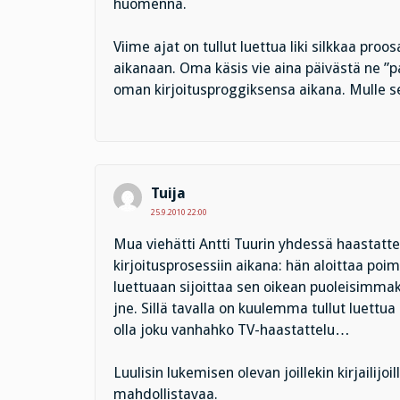
huomenna.
Viime ajat on tullut luettua liki silkkaa proo
aikanaan. Oma käsis vie aina päivästä ne ”p
oman kirjoitusproggiksensa aikana. Mulle se
Tuija
25.9.2010 22:00
Mua viehätti Antti Tuurin yhdessä haastatt
kirjoitusprosessiin aikana: hän aloittaa po
luettuaan sijoittaa sen oikean puoleisimma
jne. Sillä tavalla on kuulemma tullut luett
olla joku vanhahko TV-haastattelu…
Luulisin lukemisen olevan joillekin kirjailijoi
mahdollistavaa.