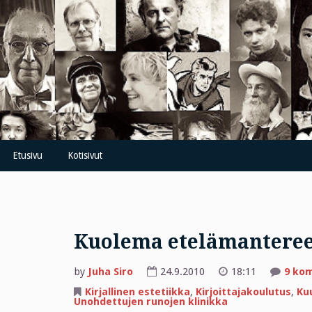
Skip
to
content
Etusivu
Kotisivut
Kuolema etelämanteree
by
Juha Siro
24.9.2010
18:11
9 ko
Kirjallinen estetiikka
,
Kirjoittajakoulutus
,
Ku
Unohdettujen runojen klinikka