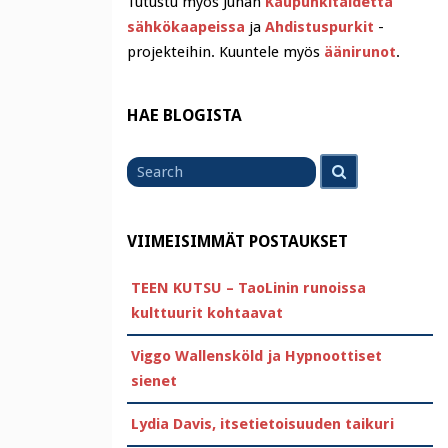
Tutustu myös Juhan
Kaupunkitaidetta
sähkökaapeissa
ja
Ahdistuspurkit
-
projekteihin. Kuuntele myös
äänirunot
.
HAE BLOGISTA
Search
Search
for
VIIMEISIMMÄT POSTAUKSET
TEEN KUTSU – TaoLinin runoissa
kulttuurit kohtaavat
Viggo Wallensköld ja Hypnoottiset
sienet
Lydia Davis, itsetietoisuuden taikuri