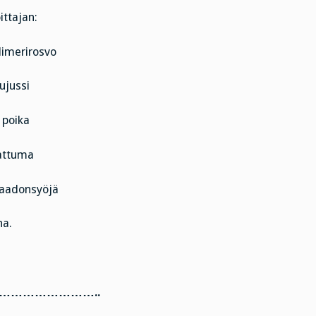
ittajan:
limerirosvo
ujussi
 poika
sattuma
 raadonsyöjä
na.
…………………..