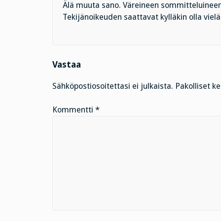
Älä muuta sano. Väreineen sommitteluineen 
Tekijänoikeuden saattavat kylläkin olla viel
Vastaa
Sähköpostiosoitettasi ei julkaista.
Pakolliset k
Kommentti
*