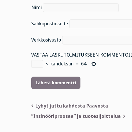
Nimi
Sähköpostiosoite
Verkkosivusto
VASTAA LASKUTOIMITUKSEEN KOMMENTOID
×
kahdeksan
=
64
Artikkelien
Lyhyt juttu kahdesta Paavosta
selaus
”Insinööriproosaa” ja tuotesijoittelua