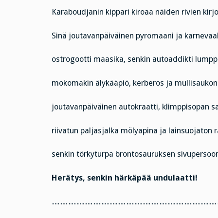
Karaboudjanin kippari kiroaa näiden rivien kirjo
Sinä joutavanpäiväinen pyromaani ja karnevaa
ostrogootti maasika, senkin autoaddikti lumpp
mokomakin älykääpiö, kerberos ja mullisaukon
joutavanpäiväinen autokraatti, klimppisopan 
riivatun paljasjalka mölyapina ja lainsuojaton
senkin törkyturpa brontosauruksen sivupersoo
Herätys, senkin härkäpää undulaatti!
………………………………………………………