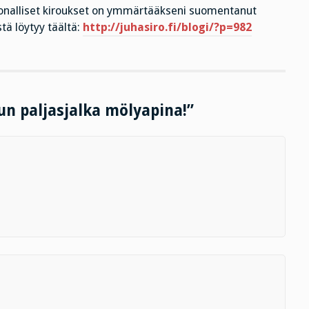
oonalliset kiroukset on ymmärtääkseni suomentanut
tä löytyy täältä:
http://juhasiro.fi/blogi/?p=982
tun paljasjalka mölyapina!”