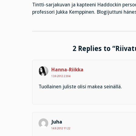
Tintti-sarjakuvan ja kapteeni Haddockin pers
professori Jukka Kemppinen. Blogijuttuni hänes
2 Replies to “Riiva
Hanna-Riikka
13.9.2012 23:04
Tuollainen juliste olisi makea seinällä.
Juha
14.9.2012 11:22