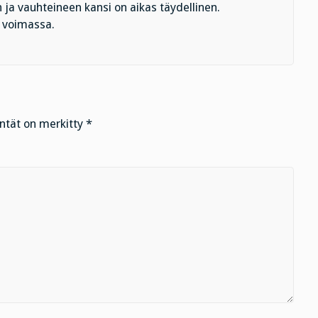
ja vauhteineen kansi on aikas täydellinen.
ä voimassa.
entät on merkitty
*