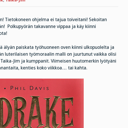
lk
,
Taika-Jim
! Tietokoneen ohjelma ei tajua toiveitani! Sekoitan
än! Polkupyörän takavanne vippaa ja käy kiinni
ota!
tä älyän paiskata työhuoneen oven kiinni ulkopuolelta ja
luterilaisen työmoraalin malli on juurtunut vaikka olisi
 Taika-Jim ja kumppanit. Viimeisen huutomerkin lyötyäni
antaita, kenties koko viikkoa… tai kahta.