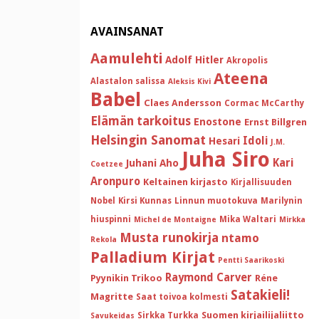
AVAINSANAT
Aamulehti
Adolf Hitler
Akropolis
Ateena
Alastalon salissa
Aleksis Kivi
Babel
Claes Andersson
Cormac McCarthy
Elämän tarkoitus
Enostone
Ernst Billgren
Helsingin Sanomat
Idoli
Hesari
J.M.
Juha Siro
Kari
Juhani Aho
Coetzee
Aronpuro
Keltainen kirjasto
Kirjallisuuden
Nobel
Kirsi Kunnas
Linnun muotokuva
Marilynin
hiuspinni
Mika Waltari
Michel de Montaigne
Mirkka
Musta runokirja
ntamo
Rekola
Palladium Kirjat
Pentti Saarikoski
Raymond Carver
Pyynikin Trikoo
Réne
Satakieli!
Magritte
Saat toivoa kolmesti
Suomen kirjailijaliitto
Sirkka Turkka
Savukeidas