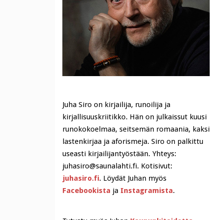
Juha Siro on kirjailija, runoilija ja
kirjallisuuskriitikko. Hän on julkaissut kuusi
runokokoelmaa, seitsemän romaania, kaksi
lastenkirjaa ja aforismeja. Siro on palkittu
useasti kirjailijantyöstään. Yhteys:
juhasiro@saunalahti.fi. Kotisivut:
juhasiro.fi
. Löydät Juhan myös
Facebookista
ja
Instagramista
.