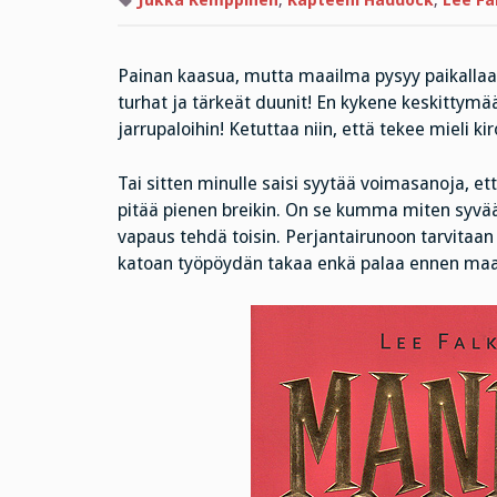
Jukka Kemppinen
,
Kapteeni Haddock
,
Lee Fa
Painan kaasua, mutta maailma pysyy paikallaan
turhat ja tärkeät duunit! En kykene keskittymä
jarrupaloihin! Ketuttaa niin, että tekee mieli kir
Tai sitten minulle saisi syytää voimasanoja, et
pitää pienen breikin. On se kumma miten syvään 
vapaus tehdä toisin. Perjantairunoon tarvitaan
katoan työpöydän takaa enkä palaa ennen maan