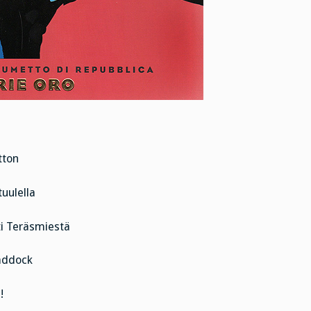
tton
tuulella
ti Teräsmiestä
Haddock
!