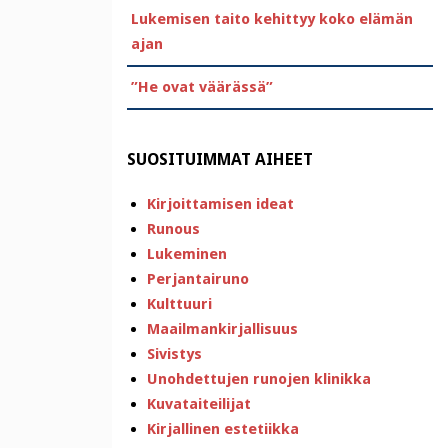
Lukemisen taito kehittyy koko elämän
ajan
”He ovat väärässä”
SUOSITUIMMAT AIHEET
Kirjoittamisen ideat
Runous
Lukeminen
Perjantairuno
Kulttuuri
Maailmankirjallisuus
Sivistys
Unohdettujen runojen klinikka
Kuvataiteilijat
Kirjallinen estetiikka