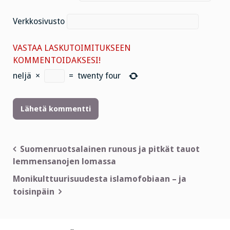
Verkkosivusto
VASTAA LASKUTOIMITUKSEEN
KOMMENTOIDAKSESI!
neljä
×
=
twenty four
Artikkelien
Suomenruotsalainen runous ja pitkät tauot
lemmensanojen lomassa
selaus
Monikulttuurisuudesta islamofobiaan – ja
toisinpäin