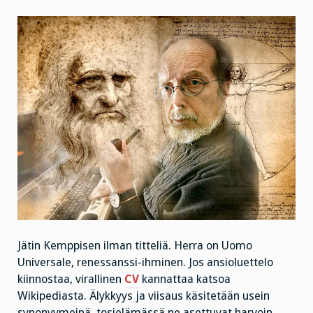
Jätin Kemppisen ilman titteliä. Herra on Uomo
Universale, renessanssi-ihminen. Jos ansioluettelo
kiinnostaa, virallinen
CV
kannattaa katsoa
Wikipediasta. Älykkyys ja viisaus käsitetään usein
synonyymeinä, tosielämässä ne asettuvat harvoin