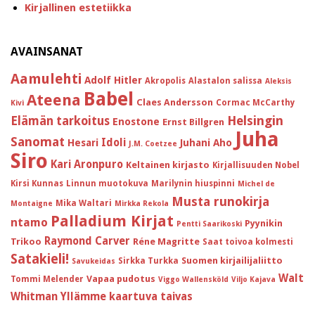
Kirjallinen estetiikka
AVAINSANAT
Aamulehti
Adolf Hitler
Akropolis
Alastalon salissa
Aleksis
Babel
Ateena
Claes Andersson
Cormac McCarthy
Kivi
Helsingin
Elämän tarkoitus
Enostone
Ernst Billgren
Juha
Sanomat
Idoli
Hesari
Juhani Aho
J.M. Coetzee
Siro
Kari Aronpuro
Keltainen kirjasto
Kirjallisuuden Nobel
Kirsi Kunnas
Linnun muotokuva
Marilynin hiuspinni
Michel de
Musta runokirja
Mika Waltari
Montaigne
Mirkka Rekola
Palladium Kirjat
ntamo
Pyynikin
Pentti Saarikoski
Raymond Carver
Trikoo
Réne Magritte
Saat toivoa kolmesti
Satakieli!
Suomen kirjailijaliitto
Sirkka Turkka
Savukeidas
Walt
Vapaa pudotus
Tommi Melender
Viggo Wallensköld
Viljo Kajava
Whitman
Yllämme kaartuva taivas