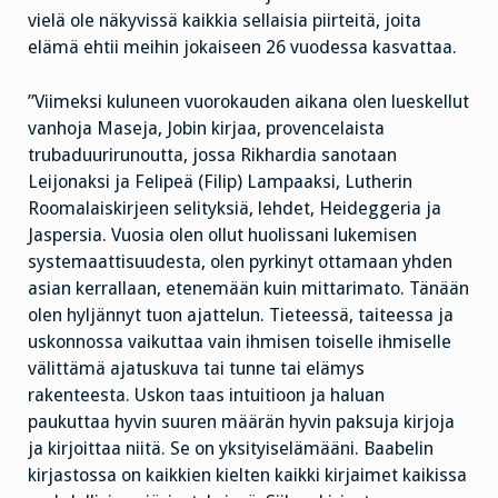
vielä ole näkyvissä kaikkia sellaisia piirteitä, joita
elämä ehtii meihin jokaiseen 26 vuodessa kasvattaa.
”Viimeksi kuluneen vuorokauden aikana olen lueskellut
vanhoja Maseja, Jobin kirjaa, provencelaista
trubaduurirunoutta, jossa Rikhardia sanotaan
Leijonaksi ja Felipeä (Filip) Lampaaksi, Lutherin
Roomalaiskirjeen selityksiä, lehdet, Heideggeria ja
Jaspersia. Vuosia olen ollut huolissani lukemisen
systemaattisuudesta, olen pyrkinyt ottamaan yhden
asian kerrallaan, etenemään kuin mittarimato. Tänään
olen hyljännyt tuon ajattelun. Tieteessä, taiteessa ja
uskonnossa vaikuttaa vain ihmisen toiselle ihmiselle
välittämä ajatuskuva tai tunne tai elämys
rakenteesta. Uskon taas intuitioon ja haluan
paukuttaa hyvin suuren määrän hyvin paksuja kirjoja
ja kirjoittaa niitä. Se on yksityiselämääni. Baabelin
kirjastossa on kaikkien kielten kaikki kirjaimet kaikissa