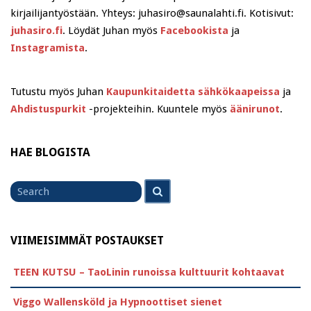
kirjailijantyöstään. Yhteys: juhasiro@saunalahti.fi. Kotisivut:
juhasiro.fi
. Löydät Juhan myös
Facebookista
ja
Instagramista
.
Tutustu myös Juhan
Kaupunkitaidetta sähkökaapeissa
ja
Ahdistuspurkit
-projekteihin. Kuuntele myös
äänirunot
.
HAE BLOGISTA
Search
Search
for
VIIMEISIMMÄT POSTAUKSET
TEEN KUTSU – TaoLinin runoissa kulttuurit kohtaavat
Viggo Wallensköld ja Hypnoottiset sienet