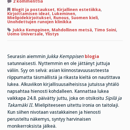
artikkeliin
2 kommenttia
Jukka
da
Blogit ja postaukset
,
Kirjallinen estetiikka
,
Kemppinen,
Kirjoittamisen ideat
,
Lukeminen
,
runoilija
Mielipidekirjoitukset
,
Runous
,
Suomen kieli
,
Unohdettujen runojen klinikka
Jukka Kemppinen
,
Mahdollinen metsä
,
Timo Soini
,
Uomo Universale
,
Ylistys
Seurasin aiemmin
Jukka Kemppisen
blogia
satunnaisesti. Nyttemmin en ole jättänyt juttuja
väliin. Syy on selvä: asian kiinnostavuusasteesta
riippumatta täsmällistä ja rikasta kieltä on nautittava
lukea. Alkuviikon kirjallisuusaiheisissa jutuissa yhtälö
napsahtaa hienosti kohdalleen. Kannattaa lukea
vaikkapa 24.8. päivätty juttu, joka on otsikoitu
Sipilä ja
Takamäki II.
Mielipiteeseen uitettu ironia on taitolaji.
Kun siihen nivotaan vastakkainen ja hienosti
perusteltu näkemys, syntyy harvinaisen
monikerroksista jälkeä.