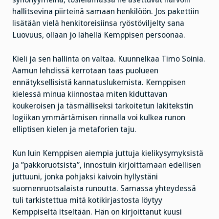
hallitsevina piirteinä samaan henkilöön. Jos pakettiin
lisätään vielä henkitoreisiinsa ryöstöviljelty sana
Luovuus, ollaan jo lähellä Kemppisen persoonaa.
Kieli ja sen hallinta on valtaa. Kuunnelkaa Timo Soinia.
Aamun lehdissä kerrotaan taas puolueen
ennätyksellisistä kannatuslukemista. Kemppisen
kielessä minua kiinnostaa miten kiduttavan
koukeroisen ja täsmälliseksi tarkoitetun lakitekstin
logiikan ymmärtämisen rinnalla voi kulkea runon
elliptisen kielen ja metaforien taju.
Kun luin Kemppisen aiempia juttuja kielikysymyksistä
ja ”pakkoruotsista”, innostuin kirjoittamaan edellisen
juttuuni, jonka pohjaksi kaivoin hyllystäni
suomenruotsalaista runoutta. Samassa yhteydessä
tuli tarkistettua mitä kotikirjastosta löytyy
Kemppiseltä itseltään. Hän on kirjoittanut kuusi