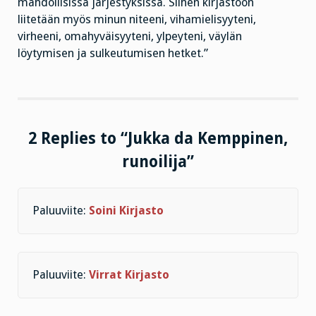
mahdollisissa järjestyksissä. Siihen kirjastoon
liitetään myös minun niteeni, vihamielisyyteni,
virheeni, omahyväisyyteni, ylpeyteni, väylän
löytymisen ja sulkeutumisen hetket.”
2 Replies to “Jukka da Kemppinen,
runoilija”
Paluuviite:
Soini Kirjasto
Paluuviite:
Virrat Kirjasto