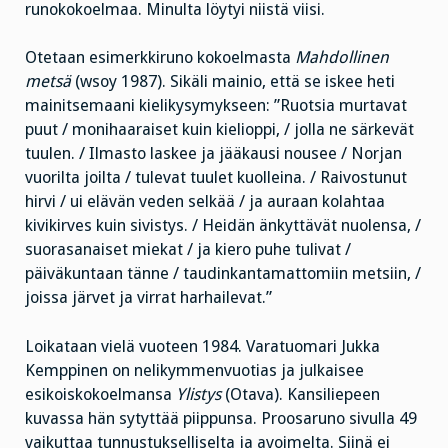
runokokoelmaa. Minulta löytyi niistä viisi.
Otetaan esimerkkiruno kokoelmasta
Mahdollinen
metsä
(wsoy 1987). Sikäli mainio, että se iskee heti
mainitsemaani kielikysymykseen: ”Ruotsia murtavat
puut / monihaaraiset kuin kielioppi, / jolla ne särkevät
tuulen. / Ilmasto laskee ja jääkausi nousee / Norjan
vuorilta joilta / tulevat tuulet kuolleina. / Raivostunut
hirvi / ui elävän veden selkää / ja auraan kolahtaa
kivikirves kuin sivistys. / Heidän änkyttävät nuolensa, /
suorasanaiset miekat / ja kiero puhe tulivat /
päiväkuntaan tänne / taudinkantamattomiin metsiin, /
joissa järvet ja virrat harhailevat.”
Loikataan vielä vuoteen 1984. Varatuomari Jukka
Kemppinen on nelikymmenvuotias ja julkaisee
esikoiskokoelmansa
Ylistys
(Otava). Kansiliepeen
kuvassa hän sytyttää piippunsa. Proosaruno sivulla 49
vaikuttaa tunnustukselliselta ja avoimelta. Siinä ei