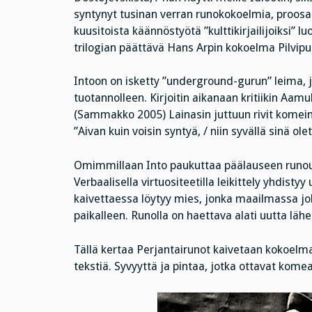
syntynyt tusinan verran runokokoelmia, proosaa
kuusitoista käännöstyötä ”kulttikirjailijoiksi” lu
trilogian päättävä Hans Arpin kokoelma Pilvip
Intoon on isketty ”underground-gurun” leima, j
tuotannolleen. Kirjoitin aikanaan kritiikin Aam
(Sammakko 2005) Lainasin juttuun rivit kome
”Aivan kuin voisin syntyä, / niin syvällä sinä ol
Omimmillaan Into paukuttaa päälauseen runoutta
Verbaalisella virtuositeetilla leikittely yhdist
kaivettaessa löytyy mies, jonka maailmassa joki
paikalleen. Runolla on haettava alati uutta l
Tällä kertaa Perjantairunot kaivetaan kokoel
tekstiä. Syvyyttä ja pintaa, jotka ottavat komea