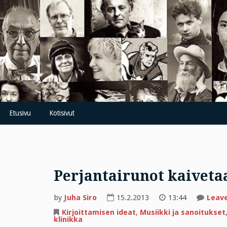
Skip
to
content
Etusivu
Kotisivut
Perjantairunot kaiveta
by
Juha Siro
15.2.2013
13:44
Leav
Kirjoittamisen ideat
,
Musiikki ja sanoitukset
klinikka