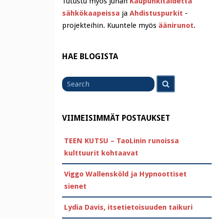
Tutustu myös Juhan
Kaupunkitaidetta
sähkökaapeissa
ja
Ahdistuspurkit
-
projekteihin. Kuuntele myös
äänirunot
.
HAE BLOGISTA
Search
Search
for
VIIMEISIMMÄT POSTAUKSET
TEEN KUTSU – TaoLinin runoissa
kulttuurit kohtaavat
Viggo Wallensköld ja Hypnoottiset
sienet
Lydia Davis, itsetietoisuuden taikuri