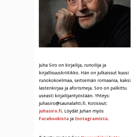
Juha Siro on kirjailija, runoilija ja
kirjallisuuskriitikko. Hän on julkaissut kuusi
runokokoelmaa, seitsemän romaania, kaksi
lastenkirjaa ja aforismeja. Siro on palkittu
useasti kirjailijantyöstään. Yhteys:
juhasiro@saunalahti.fi. Kotisivut:
juhasiro.fi
. Löydät Juhan myös
Facebookista
ja
Instagramista
.