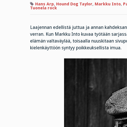
Hans Arp
,
Hound Dog Taylor
,
Markku Into
,
Pa
Tuonela rock
Laajennan edellistä juttua ja annan kahdeksanto
verran. Kun Markku Into kuvaa työtään sarjas
elämän valtaväylää, toisaalla nuuskitaan sivupo
kielenkäyttöön syntyy poikkeuksellista imua.