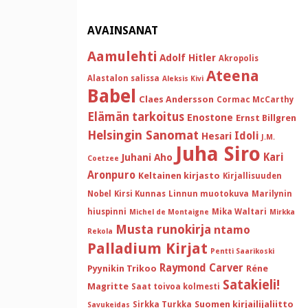
AVAINSANAT
Aamulehti
Adolf Hitler
Akropolis
Ateena
Alastalon salissa
Aleksis Kivi
Babel
Claes Andersson
Cormac McCarthy
Elämän tarkoitus
Enostone
Ernst Billgren
Helsingin Sanomat
Idoli
Hesari
J.M.
Juha Siro
Kari
Juhani Aho
Coetzee
Aronpuro
Keltainen kirjasto
Kirjallisuuden
Nobel
Kirsi Kunnas
Linnun muotokuva
Marilynin
hiuspinni
Mika Waltari
Michel de Montaigne
Mirkka
Musta runokirja
ntamo
Rekola
Palladium Kirjat
Pentti Saarikoski
Raymond Carver
Pyynikin Trikoo
Réne
Satakieli!
Magritte
Saat toivoa kolmesti
Suomen kirjailijaliitto
Sirkka Turkka
Savukeidas