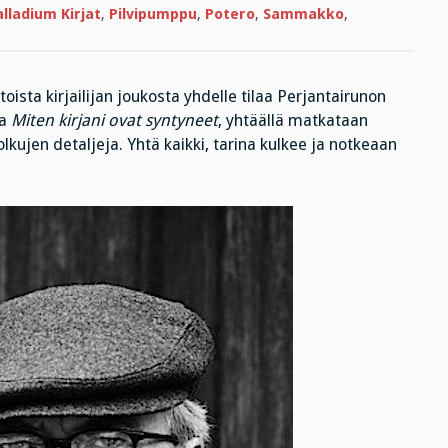
lladium Kirjat
,
Pilvipumppu
,
Potero
,
Sammakko
,
ista kirjailijan joukosta yhdelle tilaa Perjantairunon
sa
Miten kirjani ovat syntyneet
, yhtäällä matkataan
lkujen detaljeja. Yhtä kaikki, tarina kulkee ja notkeaan