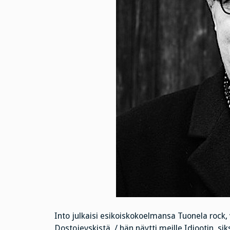
Into julkaisi esikoiskokoelmansa Tuonela rock
Dostojevskistä, / hän näytti meille Idiootin, sik