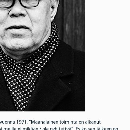
, vuonna 1971. ”Maanalainen toiminta on alkanut
si meille ei mikään / ole pyhitettyä”. Esikoisen jälkeen on