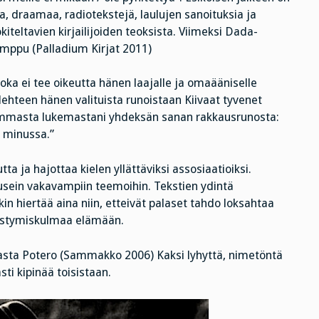
, draamaa, radiotekstejä, laulujen sanoituksia ja
okiteltavien kirjailijoiden teoksista. Viimeksi Dada-
umppu (Palladium Kirjat 2011)
oka ei tee oikeutta hänen laajalle ja omaääniselle
ulehteen hänen valituista runoistaan Kiivaat tyvenet
immasta lukemastani yhdeksän sanan rakkausrunosta:
et minussa.”
 ja hajottaa kielen yllättäviksi assosiaatioiksi.
yy usein vakavampiin teemoihin. Tekstien ydintä
n hiertää aina niin, etteivät palaset tahdo loksahtaa
ähestymiskulmaa elämään.
masta Potero (Sammakko 2006) Kaksi lyhyttä, nimetöntä
sti kipinää toisistaan.