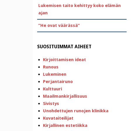
Lukemisen taito kehittyy koko elämän
ajan
”He ovat väärässä”
SUOSITUIMMAT AIHEET
Kirjoittamisen ideat
Runous
Lukeminen
Perjantairuno
Kulttuuri
Maailmankirjallisuus
Sivistys
Unohdettujen runojen klinikka
Kuvataiteilijat
Kirjallinen estetiikka