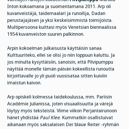
Inton kokoamana ja suomentamana 2011. Arp oli
kuvanveistäjä, taidemaalari ja runoilija, Dadan
perustajajäsen ja yksi keskeisimmistä toimijoista.
Multipersoona kuittasi myös Venetsian biennaalissa
1954 kuvanveiston suuren palkinnon.
Arpin kokoelman julkaisusta käyttäisin sanaa
Kulttuuriteko, ellei se olisi jo niin loppuun kaluttu. Ja
jos minulta kysyttäisiin, sanoisin, että Pilvipumppu
näyttää monelle tämän päivän kokeellista runoutta
kirjoittavalle jo yli puoli vuosisataa sitten kuiviin
imaistun kaivon.
Arp opiskeli kolmessa taidekoulussa, mm. Pariisin
Académie Julianissa, joten visuaalisuutta ja värejä
löytyy myös teksteistä. Viime viikon Perjantairunoon
hänet yhdistää
Paul Klee
. Kummatkin osallistuivat
aikanaan myös saksalaisen Der blaue Reiter -ryhmän