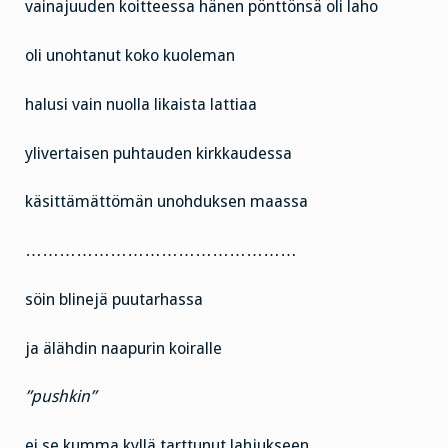
vainajuuden koitteessa hänen pönttönsä oli laho
oli unohtanut koko kuoleman
halusi vain nuolla likaista lattiaa
ylivertaisen puhtauden kirkkaudessa
käsittämättömän unohduksen maassa
…………………………………………
söin blinejä puutarhassa
ja älähdin naapurin koiralle
”pushkin”
ei se kumma kyllä tarttunut lahjukseen