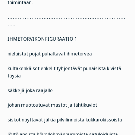
toimintaan.
……………………………………………………………
…..
IHMETORVIKONFIGURAATIO 1
nielaistut pojat puhaltavat ihmetorvea
kultakenkäiset enkelit tyhjentävät punaisista kivistä
täysiä
säkkejä joka raajalle
johan muotoutuvat mastot ja tähtikuviot
siskot näyttävät jälkiä pilvilinnoista kukkarokissoista
löytölapsista höyrylehmänpuremista satuloiduista