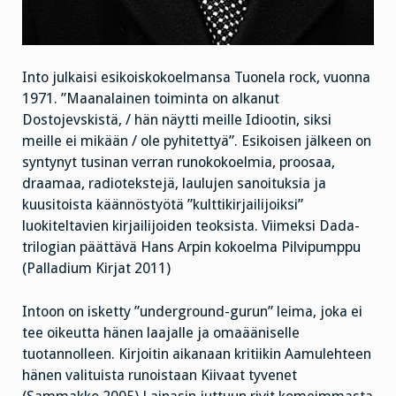
Into julkaisi esikoiskokoelmansa Tuonela rock, vuonna
1971. ”Maanalainen toiminta on alkanut
Dostojevskistä, / hän näytti meille Idiootin, siksi
meille ei mikään / ole pyhitettyä”. Esikoisen jälkeen on
syntynyt tusinan verran runokokoelmia, proosaa,
draamaa, radiotekstejä, laulujen sanoituksia ja
kuusitoista käännöstyötä ”kulttikirjailijoiksi”
luokiteltavien kirjailijoiden teoksista. Viimeksi Dada-
trilogian päättävä Hans Arpin kokoelma Pilvipumppu
(Palladium Kirjat 2011)
Intoon on isketty ”underground-gurun” leima, joka ei
tee oikeutta hänen laajalle ja omaääniselle
tuotannolleen. Kirjoitin aikanaan kritiikin Aamulehteen
hänen valituista runoistaan Kiivaat tyvenet