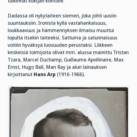
tulkinnat kokijan kontolle.
Dadassa oli nykytaiteen siemen, joka johti uusiin
suuntauksiin. Ironista kyllä vastahankaisuus,
loukkaavuus ja hämmennyksen ilmaisu muuttui
lopulta itsekin taiteeksi. Sattuma ja satunnaisuus
voitiin hyväksyä luovuuden perustaksi. Liikkeen
keskeisiä toimijoita olivat mm. alussa mainittu Tristan
Tzara, Marcel Duchamp, Guillaume Apollinaire, Max
Ernst, Hugo Ball, Man Ray ja alun lainauksen
kirjoittanut
Hans Arp
(1916-1966).