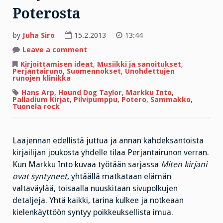
Poterosta
by
Juha Siro
15.2.2013
13:44
on
Leave a comment
Perjantairunot
kaivetaan
Kirjoittamisen ideat
,
Musiikki ja sanoitukset
,
Poterosta
Perjantairuno
,
Suomennokset
,
Unohdettujen
runojen klinikka
Hans Arp
,
Hound Dog Taylor
,
Markku Into
,
Palladium Kirjat
,
Pilvipumppu
,
Potero
,
Sammakko
,
Tuonela rock
Laajennan edellistä juttua ja annan kahdeksantoista
kirjailijan joukosta yhdelle tilaa Perjantairunon verran.
Kun Markku Into kuvaa työtään sarjassa
Miten kirjani
ovat syntyneet
, yhtäällä matkataan elämän
valtaväylää, toisaalla nuuskitaan sivupolkujen
detaljeja. Yhtä kaikki, tarina kulkee ja notkeaan
kielenkäyttöön syntyy poikkeuksellista imua.