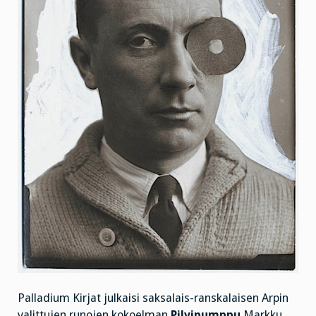
Palladium Kirjat julkaisi saksalais-ranskalaisen Arpin
valittujen runojen kokoelman
Pilvipumppu
Markku