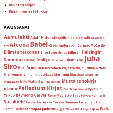
Kuvataiteilijat
Kirjallinen estetiikka
AVAINSANAT
Aamulehti
Adolf Hitler
Akropolis
Alastalon salissa
Aleksis
Babel
Ateena
Claes Andersson
Cormac McCarthy
Kivi
Helsingin
Elämän tarkoitus
Enostone
Ernst Billgren
Juha
Sanomat
Idoli
Hesari
Juhani Aho
J.M. Coetzee
Siro
Kari Aronpuro
Keltainen kirjasto
Kirjallisuuden Nobel
Kirsi Kunnas
Linnun muotokuva
Marilynin hiuspinni
Michel de
Musta runokirja
Mika Waltari
Montaigne
Mirkka Rekola
Palladium Kirjat
ntamo
Pyynikin
Pentti Saarikoski
Raymond Carver
Trikoo
Réne Magritte
Saat toivoa kolmesti
Satakieli!
Suomen kirjailijaliitto
Sirkka Turkka
Savukeidas
Walt
Vapaa pudotus
Tommi Melender
Viggo Wallensköld
Viljo Kajava