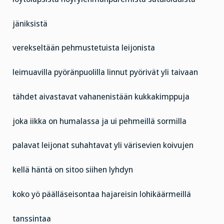
jäniksistä
verekseltään pehmustetuista leijonista
leimuavilla pyöränpuolilla linnut pyörivät yli taivaan
tähdet aivastavat vahanenistään kukkakimppuja
joka iikka on humalassa ja ui pehmeillä sormilla
palavat leijonat suhahtavat yli värisevien koivujen
kellä häntä on sitoo siihen lyhdyn
koko yö päälläseisontaa hajareisin lohikäärmeillä
tanssintaa