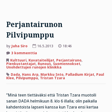
Perjantairunon
Pilvipumppu
by
Juha Siro
16.5.2013
18:46
artikkeliin
3 kommenttia
Perjantairunon
Pilvipumppu
Kulttuuri
,
Kuvataiteilijat
,
Perjantairuno
,
Pienkustantajat
,
Runous
,
Suomennokset
,
Unohdettujen runojen klinikka
Dada
,
Hans Arp
,
Markku Into
,
Palladium Kirjat
,
Paul
Klee
,
Pilvipumppu
,
Tristan Tzara
”Minä teen tiettäväksi että Tristan Tzara muotoili
sanan DADA helmikuun 8. klo 6 illalla; olin paikalla
kahdentoista lapseni kanssa kun Tzara ensi kertaa