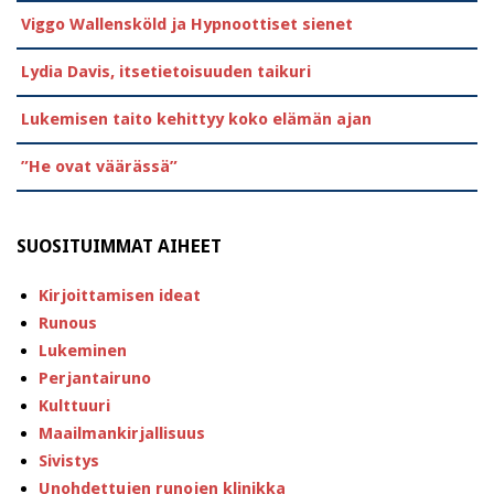
Viggo Wallensköld ja Hypnoottiset sienet
Lydia Davis, itsetietoisuuden taikuri
Lukemisen taito kehittyy koko elämän ajan
”He ovat väärässä”
SUOSITUIMMAT AIHEET
Kirjoittamisen ideat
Runous
Lukeminen
Perjantairuno
Kulttuuri
Maailmankirjallisuus
Sivistys
Unohdettujen runojen klinikka