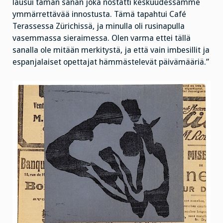
lausui tämän sanan joka nostatti keskuudessamme
ymmärrettävää innostusta. Tämä tapahtui Café
Terassessa Zürichissä, ja minulla oli rusinapulla
vasemmassa sieraimessa. Olen varma ettei tällä
sanalla ole mitään merkitystä, ja että vain imbesillit ja
espanjalaiset opettajat hämmästelevät päivämääriä.”