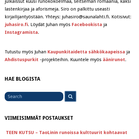
julkaissut kuusi runokokoelmaa, seitsemän romaania, kaksi
lastenkirjaa ja aforismeja. Siro on palkittu useasti
kirjailijantyöstään. Yhteys: juhasiro@saunalahti.fi. Kotisivut:
juhasiro.fi
. Löydät Juhan myös
Facebookista
ja
Instagramista
.
Tutustu myös Juhan
Kaupunkitaidetta sähkökaapeissa
ja
Ahdistuspurkit
-projekteihin. Kuuntele myös
äänirunot
.
HAE BLOGISTA
Search
Search
for
VIIMEISIMMÄT POSTAUKSET
TEEN KUTSU – TaoLinin runoissa kulttuurit kohtaavat