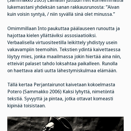
(Sammakko 2005) Lainasin juttuun rivit komeimmasta
lukemastani yhdeksän sanan rakkausrunosta: ”Aivan
kuin voisin syntyä, / niin syvällä sinä olet minussa.”
Omimmillaan Into paukuttaa päälauseen runoutta ja
hajottaa kielen yllättäviksi assosiaatioiksi.
Verbaalisella virtuositeetilla leikittely yhdistyy usein
vakavampiin teemoihin. Tekstien ydintä kaivettaessa
löytyy mies, jonka maailmassa jokin hiertää aina niin,
etteivät palaset tahdo loksahtaa paikalleen. Runolla
on haettava alati uutta lähestymiskulmaa elämään.
Tällä kertaa Perjantairunot kaivetaan kokoelmasta
Potero (Sammakko 2006) Kaksi lyhyttä, nimetöntä
tekstiä. Syvyyttä ja pintaa, jotka ottavat komeasti
kipinää toisistaan.