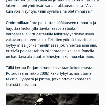
(Sammakko 2005) Lainasin juttuun rivit komeimmasta
lukemastani yhdeksän sanan rakkausrunosta: ”Aivan
kuin voisin syntyä, / niin syvällä sinä olet minussa.”
Omimmillaan Into paukuttaa päälauseen runoutta ja
hajottaa kielen yllättäviksi assosiaatioiksi.
Verbaalisella virtuositeetilla leikittely yhdistyy usein
vakavampiin teemoihin. Tekstien ydintä kaivettaessa
löytyy mies, jonka maailmassa jokin hiertää aina niin,
etteivät palaset tahdo loksahtaa paikalleen. Runolla
on haettava alati uutta lähestymiskulmaa elämään.
Tällä kertaa Perjantairunot kaivetaan kokoelmasta
Potero (Sammakko 2006) Kaksi lyhyttä, nimetöntä
tekstiä. Syvyyttä ja pintaa, jotka ottavat komeasti
kipinää toisistaan.