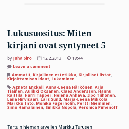
Lukusuositus: Miten
kirjani ovat syntyneet 5
by
Juha Siro
12.2.2013
18:44
on
Leave a comment
Lukusuositus:
Miten
Ammatit
,
Kirjallinen estetiikka
,
Kirjalliset listat
,
kirjani
Kirjoittamisen ideat
,
Lukeminen
ovat
syntyneet
Agneta Enckell
,
Anna-Leena Härkönen
,
Arja
5
Tiainen
,
Aulikki Oksanen
,
Claes Andersson
,
Hannu
Raittila
,
Harri Tapper
,
Helena Anhava
,
Ilpo Tiihonen
,
Laila Hirvisaari
,
Lars Sund
,
Marja-Leena Mikkola
,
Markku Into
,
Monika Fagerholm
,
Pertti Nieminen
,
Simo Hämäläinen
,
Sinikka Nopola
,
Veronica Pimenoff
Tartuin hieman arvellen Markku Turusen