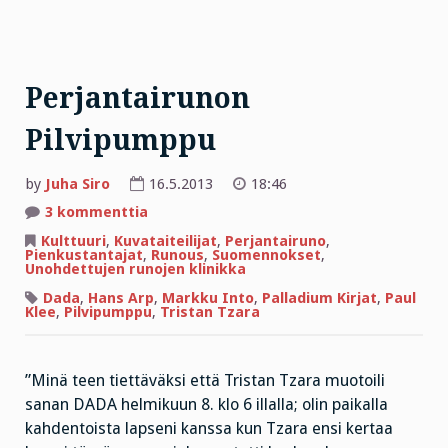
Perjantairunon
Pilvipumppu
by
Juha Siro
16.5.2013
18:46
artikkeliin
3 kommenttia
Perjantairunon
Pilvipumppu
Kulttuuri
,
Kuvataiteilijat
,
Perjantairuno
,
Pienkustantajat
,
Runous
,
Suomennokset
,
Unohdettujen runojen klinikka
Dada
,
Hans Arp
,
Markku Into
,
Palladium Kirjat
,
Paul
Klee
,
Pilvipumppu
,
Tristan Tzara
”Minä teen tiettäväksi että Tristan Tzara muotoili
sanan DADA helmikuun 8. klo 6 illalla; olin paikalla
kahdentoista lapseni kanssa kun Tzara ensi kertaa