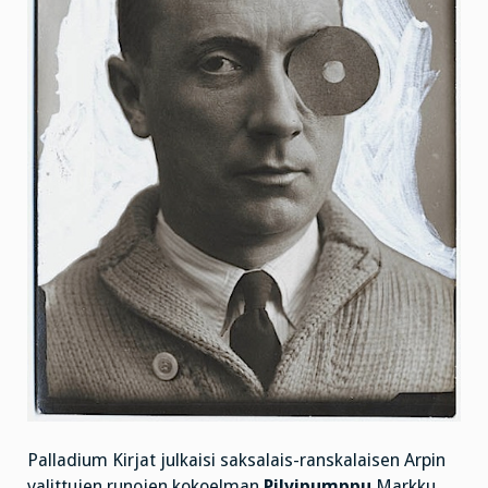
Palladium Kirjat julkaisi saksalais-ranskalaisen Arpin
valittujen runojen kokoelman
Pilvipumppu
Markku