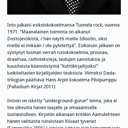
Into julkaisi esikoiskokoelmansa Tuonela rock, vuonna
1971. ”Maanalainen toiminta on alkanut
Dostojevskistä, / hän näytti meille Idiootin, siksi
meille ei mikään / ole pyhitettyä”. Esikoisen jälkeen on
syntynyt tusinan verran runokokoelmia, proosaa,
draamaa, radiotekstejä, laulujen sanoituksia ja
kuusitoista käännöstyötä ”kulttikirjailijoiksi”
luokiteltavien kirjailijoiden teoksista. Viimeksi Dada-
trilogian päättävä Hans Arpin kokoelma Pilvipumppu
(Palladium Kirjat 2011)
Intoon on isketty ”underground-gurun” leima, joka ei
tee oikeutta hänen laajalle ja omaääniselle
tuotannolleen. Kirjoitin aikanaan kritiikin Aamulehteen
hänen valituista runoistaan Kiivaat tyvenet