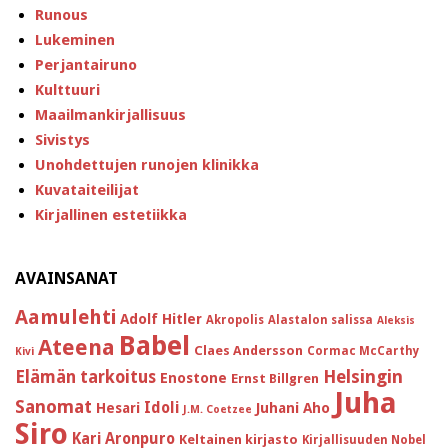
Runous
Lukeminen
Perjantairuno
Kulttuuri
Maailmankirjallisuus
Sivistys
Unohdettujen runojen klinikka
Kuvataiteilijat
Kirjallinen estetiikka
AVAINSANAT
Aamulehti
Adolf Hitler
Akropolis
Alastalon salissa
Aleksis
Babel
Ateena
Claes Andersson
Cormac McCarthy
Kivi
Helsingin
Elämän tarkoitus
Enostone
Ernst Billgren
Juha
Sanomat
Idoli
Hesari
Juhani Aho
J.M. Coetzee
Siro
Kari Aronpuro
Keltainen kirjasto
Kirjallisuuden Nobel