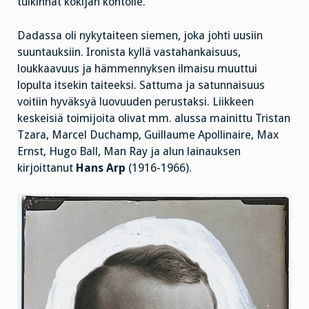
tulkinnat kokijan kontolle.
Dadassa oli nykytaiteen siemen, joka johti uusiin
suuntauksiin. Ironista kyllä vastahankaisuus,
loukkaavuus ja hämmennyksen ilmaisu muuttui
lopulta itsekin taiteeksi. Sattuma ja satunnaisuus
voitiin hyväksyä luovuuden perustaksi. Liikkeen
keskeisiä toimijoita olivat mm. alussa mainittu Tristan
Tzara, Marcel Duchamp, Guillaume Apollinaire, Max
Ernst, Hugo Ball, Man Ray ja alun lainauksen
kirjoittanut
Hans Arp
(1916-1966).