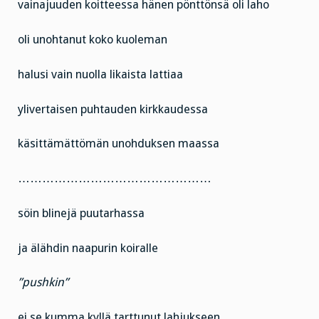
vainajuuden koitteessa hänen pönttönsä oli laho
oli unohtanut koko kuoleman
halusi vain nuolla likaista lattiaa
ylivertaisen puhtauden kirkkaudessa
käsittämättömän unohduksen maassa
…………………………………………
söin blinejä puutarhassa
ja älähdin naapurin koiralle
”pushkin”
ei se kumma kyllä tarttunut lahjukseen