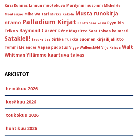
Kirsi Kunnas
Linnun muotokuva
Marilynin hiuspinni
Michel de
Musta runokirja
Mika Waltari
Montaigne
Mirkka Rekola
Palladium Kirjat
ntamo
Pyynikin
Pentti Saarikoski
Raymond Carver
Trikoo
Réne Magritte
Saat toivoa kolmesti
Satakieli!
Suomen kirjailijaliitto
Sirkka Turkka
Savukeidas
Walt
Vapaa pudotus
Tommi Melender
Viggo Wallensköld
Viljo Kajava
Whitman
Yllämme kaartuva taivas
ARKISTOT
heinäkuu 2026
kesäkuu 2026
toukokuu 2026
huhtikuu 2026