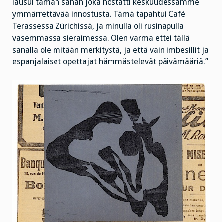
lausui tämän sanan joka nostatti keskuudessamme
ymmärrettävää innostusta. Tämä tapahtui Café
Terassessa Zürichissä, ja minulla oli rusinapulla
vasemmassa sieraimessa. Olen varma ettei tällä
sanalla ole mitään merkitystä, ja että vain imbesillit ja
espanjalaiset opettajat hämmästelevät päivämääriä.”