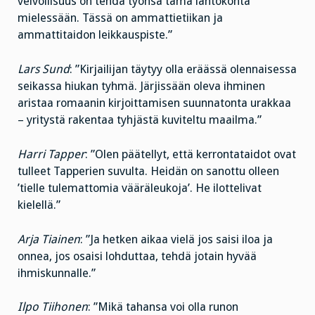
velvollisuus on tehdä työnsä tämä lähtökohta
mielessään. Tässä on ammattietiikan ja
ammattitaidon leikkauspiste.”
Lars Sund
: ”Kirjailijan täytyy olla eräässä olennaisessa
seikassa hiukan tyhmä. Järjissään oleva ihminen
aristaa romaanin kirjoittamisen suunnatonta urakkaa
– yritystä rakentaa tyhjästä kuviteltu maailma.”
Harri Tapper
: ”Olen päätellyt, että kerrontataidot ovat
tulleet Tapperien suvulta. Heidän on sanottu olleen
’tielle tulemattomia vääräleukoja’. He ilottelivat
kielellä.”
Arja Tiainen
: ”Ja hetken aikaa vielä jos saisi iloa ja
onnea, jos osaisi lohduttaa, tehdä jotain hyvää
ihmiskunnalle.”
Ilpo Tiihonen
: ”Mikä tahansa voi olla runon