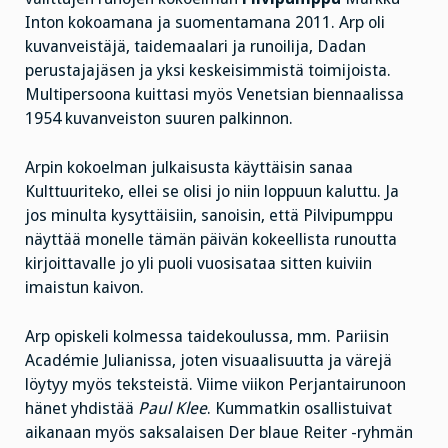
Inton kokoamana ja suomentamana 2011. Arp oli
kuvanveistäjä, taidemaalari ja runoilija, Dadan
perustajajäsen ja yksi keskeisimmistä toimijoista.
Multipersoona kuittasi myös Venetsian biennaalissa
1954 kuvanveiston suuren palkinnon.
Arpin kokoelman julkaisusta käyttäisin sanaa
Kulttuuriteko, ellei se olisi jo niin loppuun kaluttu. Ja
jos minulta kysyttäisiin, sanoisin, että Pilvipumppu
näyttää monelle tämän päivän kokeellista runoutta
kirjoittavalle jo yli puoli vuosisataa sitten kuiviin
imaistun kaivon.
Arp opiskeli kolmessa taidekoulussa, mm. Pariisin
Académie Julianissa, joten visuaalisuutta ja värejä
löytyy myös teksteistä. Viime viikon Perjantairunoon
hänet yhdistää
Paul Klee
. Kummatkin osallistuivat
aikanaan myös saksalaisen Der blaue Reiter -ryhmän