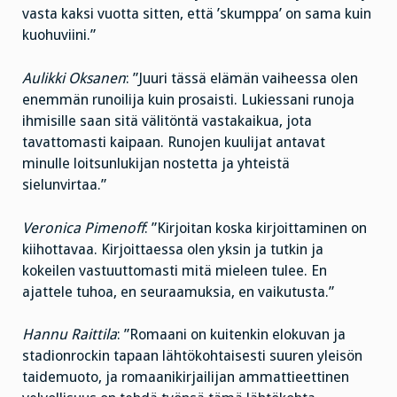
vasta kaksi vuotta sitten, että ’skumppa’ on sama kuin
kuohuviini.”
Aulikki Oksanen
: ”Juuri tässä elämän vaiheessa olen
enemmän runoilija kuin prosaisti. Lukiessani runoja
ihmisille saan sitä välitöntä vastakaikua, jota
tavattomasti kaipaan. Runojen kuulijat antavat
minulle loitsunlukijan nostetta ja yhteistä
sielunvirtaa.”
Veronica Pimenoff
: ”Kirjoitan koska kirjoittaminen on
kiihottavaa. Kirjoittaessa olen yksin ja tutkin ja
kokeilen vastuuttomasti mitä mieleen tulee. En
ajattele tuhoa, en seuraamuksia, en vaikutusta.”
Hannu Raittila
: ”Romaani on kuitenkin elokuvan ja
stadionrockin tapaan lähtökohtaisesti suuren yleisön
taidemuoto, ja romaanikirjailijan ammattieettinen