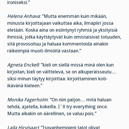
ironiseksi.”
Helena Anhava
: ”Mutta enemmän kuin mikään,
minusta kirjoittajaan vaikuttaa aika, ilmapiiri jossa
eletään. Koska aina on esiintynyt ryhmiä ja yksityisiä
ihmisiä, jotka käyttäytyvät kuin omistaisivat totuuden,
sitä provosoituu ja haluaa kommentoida ainakin
räikeimpiä muoti-ilmiöitä vastaan.”
Agneta Enckell
: ”kieli on siellä missä minä olen kun
kirjoitan, kieli on välttelevä, se on alkuperäisseutu…
siksi minun täytyy kirjoittaa: kirjoittaminen koti-
ikävänä kieleen.”
Monika Fagerholm
: ”On niin paljon… mitä haluan
tehdä, ajatella, kokeilla. I´ll try everything once.
Mutta aikakin on äärellinen, se valuu pois.”
Laila Hirvisaari
: ”Isovanhempieni talot olivat