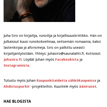
Juha Siro on kirjailija, runoilija ja kirjallisuuskriitikko. Hän on
julkaissut kuusi runokokoelmaa, seitsemän romaania, kaksi
lastenkirjaa ja aforismeja. Siro on palkittu useasti
kirjailijantyöstään. Yhteys: juhasiro@saunalahti.fi. Kotisivut:
juhasiro.fi
. Löydät Juhan myös
Facebookista
ja
Instagramista
.
Tutustu myös Juhan
Kaupunkitaidetta sähkökaapeissa
ja
Ahdistuspurkit
-projekteihin. Kuuntele myös
äänirunot
.
HAE BLOGISTA