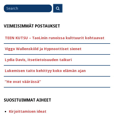
Search
Search
for
VIIMEISIMMÄT POSTAUKSET
TEEN KUTSU – TaoLinin runoissa kulttuurit kohtaavat
Viggo Wallensköld ja Hypnoottiset sienet
Lydia Davis, itsetietoisuuden taikuri
Lukemisen taito kehittyy koko elämän ajan
”He ovat väärässä”
SUOSITUIMMAT AIHEET
Kirjoittamisen ideat