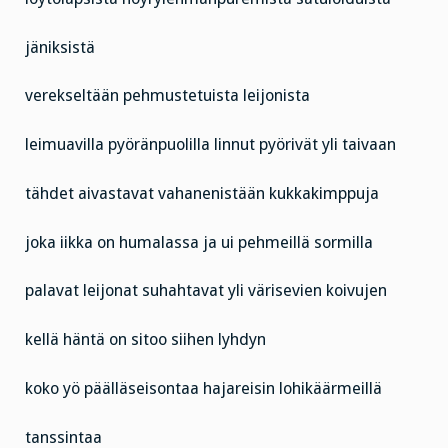
jäniksistä
verekseltään pehmustetuista leijonista
leimuavilla pyöränpuolilla linnut pyörivät yli taivaan
tähdet aivastavat vahanenistään kukkakimppuja
joka iikka on humalassa ja ui pehmeillä sormilla
palavat leijonat suhahtavat yli värisevien koivujen
kellä häntä on sitoo siihen lyhdyn
koko yö päälläseisontaa hajareisin lohikäärmeillä
tanssintaa