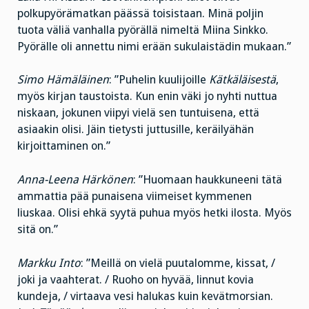
polkupyörämatkan päässä toisistaan. Minä poljin
tuota väliä vanhalla pyörällä nimeltä Miina Sinkko.
Pyörälle oli annettu nimi erään sukulaistädin mukaan.”
Simo Hämäläinen
: ”Puhelin kuulijoille
Kätkäläisestä
,
myös kirjan taustoista. Kun enin väki jo nyhti nuttua
niskaan, jokunen viipyi vielä sen tuntuisena, että
asiaakin olisi. Jäin tietysti juttusille, keräilyähän
kirjoittaminen on.”
Anna-Leena Härkönen
: ”Huomaan haukkuneeni tätä
ammattia pää punaisena viimeiset kymmenen
liuskaa. Olisi ehkä syytä puhua myös hetki ilosta. Myös
sitä on.”
Markku Into
: ”Meillä on vielä puutalomme, kissat, /
joki ja vaahterat. / Ruoho on hyvää, linnut kovia
kundeja, / virtaava vesi halukas kuin kevätmorsian.