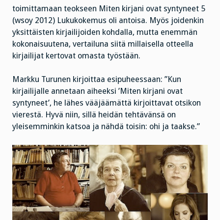
toimittamaan teokseen Miten kirjani ovat syntyneet 5
(wsoy 2012) Lukukokemus oli antoisa. Myös joidenkin
yksittäisten kirjailijoiden kohdalla, mutta enemmän
kokonaisuutena, vertailuna siitä millaisella otteella
kirjailijat kertovat omasta työstään.
Markku Turunen kirjoittaa esipuheessaan: ”Kun
kirjailijalle annetaan aiheeksi ’Miten kirjani ovat
syntyneet’, he lähes vääjäämättä kirjoittavat otsikon
vierestä. Hyvä niin, sillä heidän tehtävänsä on
yleisemminkin katsoa ja nähdä toisin: ohi ja taakse.”