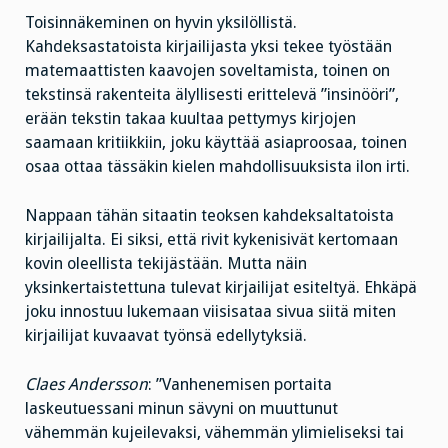
Toisinnäkeminen on hyvin yksilöllistä.
Kahdeksastatoista kirjailijasta yksi tekee työstään
matemaattisten kaavojen soveltamista, toinen on
tekstinsä rakenteita älyllisesti erittelevä ”insinööri”,
erään tekstin takaa kuultaa pettymys kirjojen
saamaan kritiikkiin, joku käyttää asiaproosaa, toinen
osaa ottaa tässäkin kielen mahdollisuuksista ilon irti.
Nappaan tähän sitaatin teoksen kahdeksaltatoista
kirjailijalta. Ei siksi, että rivit kykenisivät kertomaan
kovin oleellista tekijästään. Mutta näin
yksinkertaistettuna tulevat kirjailijat esiteltyä. Ehkäpä
joku innostuu lukemaan viisisataa sivua siitä miten
kirjailijat kuvaavat työnsä edellytyksiä.
Claes Andersson
: ”Vanhenemisen portaita
laskeutuessani minun sävyni on muuttunut
vähemmän kujeilevaksi, vähemmän ylimieliseksi tai