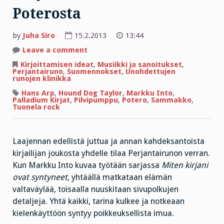
Poterosta
by
Juha Siro
15.2.2013
13:44
on
Leave a comment
Perjantairunot
kaivetaan
Kirjoittamisen ideat
,
Musiikki ja sanoitukset
,
Poterosta
Perjantairuno
,
Suomennokset
,
Unohdettujen
runojen klinikka
Hans Arp
,
Hound Dog Taylor
,
Markku Into
,
Palladium Kirjat
,
Pilvipumppu
,
Potero
,
Sammakko
,
Tuonela rock
Laajennan edellistä juttua ja annan kahdeksantoista
kirjailijan joukosta yhdelle tilaa Perjantairunon verran.
Kun Markku Into kuvaa työtään sarjassa
Miten kirjani
ovat syntyneet
, yhtäällä matkataan elämän
valtaväylää, toisaalla nuuskitaan sivupolkujen
detaljeja. Yhtä kaikki, tarina kulkee ja notkeaan
kielenkäyttöön syntyy poikkeuksellista imua.