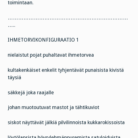
toimintaan.
……………………………………………………………
…..
IHMETORVIKONFIGURAATIO 1
nielaistut pojat puhaltavat ihmetorvea
kultakenkäiset enkelit tyhjentävät punaisista kivistä
täysiä
säkkejä joka raajalle
johan muotoutuvat mastot ja tähtikuviot
siskot näyttävät jälkiä pilvilinnoista kukkarokissoista
löytölapsista höyrylehmänpuremista satuloiduista