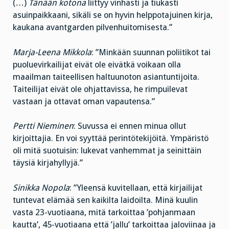
(…)
Tänään kotona
liittyy vinhasti ja tiukasti
asuinpaikkaani, sikäli se on hyvin helppotajuinen kirja,
kaukana avantgarden pilvenhuitomisesta.”
Marja-Leena Mikkola
: ”Minkään suunnan poliitikot tai
puoluevirkailijat eivät ole eivätkä voikaan olla
maailman taiteellisen haltuunoton asiantuntijoita.
Taiteilijat eivät ole ohjattavissa, he rimpuilevat
vastaan ja ottavat oman vapautensa.”
Pertti Nieminen
: Suvussa ei ennen minua ollut
kirjoittajia. En voi syyttää perintötekijöitä. Ympäristö
oli mitä suotuisin: lukevat vanhemmat ja seinittäin
täysiä kirjahyllyjä.”
Sinikka Nopola
: ”Yleensä kuvitellaan, että kirjailijat
tuntevat elämää sen kaikilta laidoilta. Minä kuulin
vasta 23-vuotiaana, mitä tarkoittaa ’pohjanmaan
kautta’, 45-vuotiaana että ’jallu’ tarkoittaa jaloviinaa ja