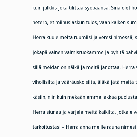
kuin julkkis joka tilittää syöpäänsä. Sinä olet h
hetero, et miinuslaskun tulos, vaan kaiken su
Herra kuule meitä ruumiisi ja veresi nimessä, 
jokapäiväinen valmisruokamme ja pyhitä pahvil
sillä meidän on nälkä ja meitä janottaa. Herra 
vihollisilta ja vääräuskoisilta, äläkä jätä meitä 
käsiin, niin kuin mekään emme lakkaa puolust
Herra siunaa ja varjele meitä kaikilta, jotka ei
tarkoitustasi – Herra anna meille rauha nimesi