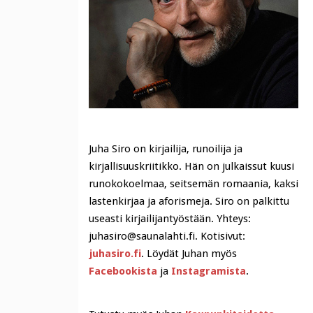
Juha Siro on kirjailija, runoilija ja
kirjallisuuskriitikko. Hän on julkaissut kuusi
runokokoelmaa, seitsemän romaania, kaksi
lastenkirjaa ja aforismeja. Siro on palkittu
useasti kirjailijantyöstään. Yhteys:
juhasiro@saunalahti.fi. Kotisivut:
juhasiro.fi
. Löydät Juhan myös
Facebookista
ja
Instagramista
.