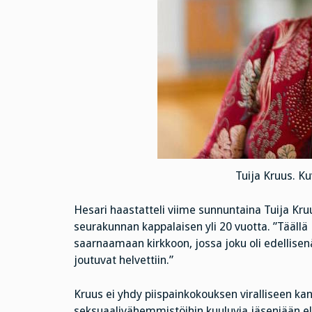
Tuija Kruus. K
Hesari haastatteli viime sunnuntaina Tuija Kru
seurakunnan kappalaisen yli 20 vuotta. ”Täällä 
saarnaamaan kirkkoon, jossa joku oli edellisen
joutuvat helvettiin.”
Kruus ei yhdy piispainkokouksen viralliseen kan
seksuaalivähemmistöihin kuuluvia jäseniään e