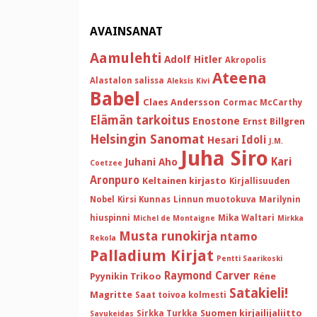
AVAINSANAT
Aamulehti
Adolf Hitler
Akropolis
Ateena
Alastalon salissa
Aleksis Kivi
Babel
Claes Andersson
Cormac McCarthy
Elämän tarkoitus
Enostone
Ernst Billgren
Helsingin Sanomat
Idoli
Hesari
J.M.
Juha Siro
Kari
Juhani Aho
Coetzee
Aronpuro
Keltainen kirjasto
Kirjallisuuden
Nobel
Kirsi Kunnas
Linnun muotokuva
Marilynin
hiuspinni
Mika Waltari
Michel de Montaigne
Mirkka
Musta runokirja
ntamo
Rekola
Palladium Kirjat
Pentti Saarikoski
Raymond Carver
Pyynikin Trikoo
Réne
Satakieli!
Magritte
Saat toivoa kolmesti
Suomen kirjailijaliitto
Sirkka Turkka
Savukeidas