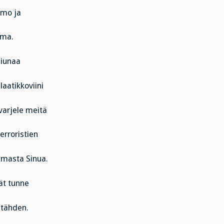
omo ja
mma.
siunaa
aatikkoviini
varjele meitä
terroristien
amasta Sinua.
vät tunne
 tähden.