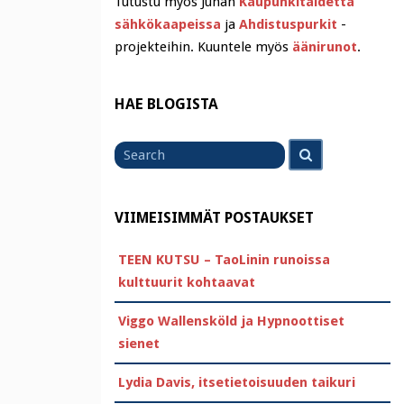
Tutustu myös Juhan
Kaupunkitaidetta
sähkökaapeissa
ja
Ahdistuspurkit
-
projekteihin. Kuuntele myös
äänirunot
.
HAE BLOGISTA
Search
Search
for
VIIMEISIMMÄT POSTAUKSET
TEEN KUTSU – TaoLinin runoissa
kulttuurit kohtaavat
Viggo Wallensköld ja Hypnoottiset
sienet
Lydia Davis, itsetietoisuuden taikuri