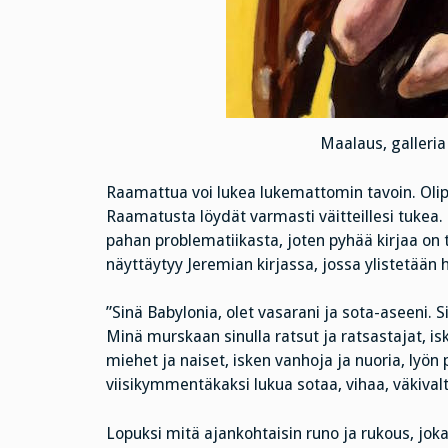
Maalaus, galleria
Raamattua voi lukea lukemattomin tavoin. Olip
Raamatusta löydät varmasti väitteillesi tukea.
pahan problematiikasta, joten pyhää kirjaa on t
näyttäytyy Jeremian kirjassa, jossa ylistetään
”Sinä Babylonia, olet vasarani ja sota-aseeni. 
Minä murskaan sinulla ratsut ja ratsastajat, is
miehet ja naiset, isken vanhoja ja nuoria, lyön p
viisikymmentäkaksi lukua sotaa, vihaa, väkival
Lopuksi mitä ajankohtaisin runo ja rukous, joka