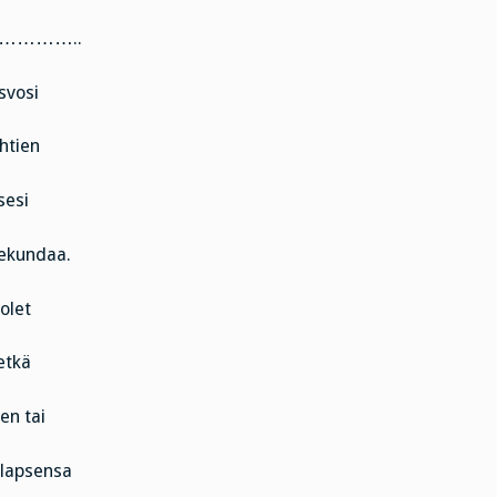
………..
svosi
ehtien
sesi
sekundaa.
olet
etkä
en tai
 lapsensa