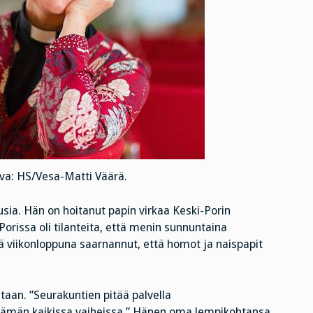
uva: HS/Vesa-Matti Väärä.
usia. Hän on hoitanut papin virkaa Keski-Porin
Porissa oli tilanteita, että menin sunnuntaina
ä viikonloppuna saarnannut, että homot ja naispapit
taan. ”Seurakuntien pitää palvella
lämän kaikissa vaiheissa.” Hänen oma lempikohtansa