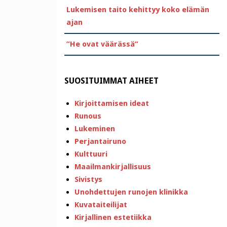
Lukemisen taito kehittyy koko elämän
ajan
”He ovat väärässä”
SUOSITUIMMAT AIHEET
Kirjoittamisen ideat
Runous
Lukeminen
Perjantairuno
Kulttuuri
Maailmankirjallisuus
Sivistys
Unohdettujen runojen klinikka
Kuvataiteilijat
Kirjallinen estetiikka