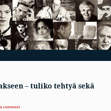
kseen – tuliko tehtyä sekä
?
on
 a comment
Jumala