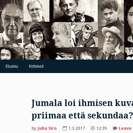
Skip
to
content
Etusivu
Kotisivut
Jumala loi ihmisen kuva
priimaa että sekundaa
by
Juha Siro
1.3.2017
12:39
Leave