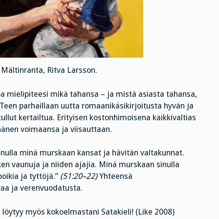
 Mältinranta, Ritva Larsson.
a mielipiteesi mikä tahansa – ja mistä asiasta tahansa,
 Teen parhaillaan uutta romaanikäsikirjoitusta hyvän ja
ullut kertailtua. Erityisen kostonhimoisena kaikkivaltias
 hänen voimaansa ja viisauttaan.
Sinulla minä murskaan kansat ja hävitän valtakunnat.
ken vaunuja ja niiden ajajia. Minä murskaan sinulla
oikia ja tyttöjä.”
(51:20–22)
Yhteensä
taa ja verenvuodatusta.
 löytyy myös kokoelmastani Satakieli! (Like 2008)