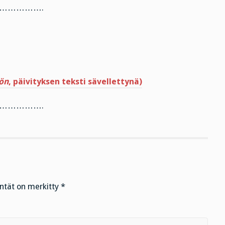
…………….
ön
, päivityksen teksti sävellettynä)
…………….
entät on merkitty
*