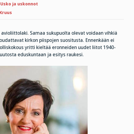
loi
,
Usko ja uskonnot
ihmisen
kuvakseen
 Kruus
–
tuliko
tehtyä
sekä
priimaa
violiittolaki. Samaa sukupuolta olevat voidaan vihkiä
että
noudattavat kirkon piispojen suositusta. Ennenkään ei
sekundaa?
olliskokous yritti kieltää eronneiden uudet liitot 1940-
inmuutosta eduskuntaan ja esitys raukesi.