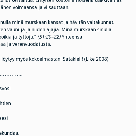
ullut kertailtua. Erityisen kostonhimoisena kaikkivaltias
 hänen voimaansa ja viisauttaan.
Sinulla minä murskaan kansat ja hävitän valtakunnat.
ken vaunuja ja niiden ajajia. Minä murskaan sinulla
oikia ja tyttöjä.”
(51:20–22)
Yhteensä
taa ja verenvuodatusta.
 löytyy myös kokoelmastani Satakieli! (Like 2008)
………..
svosi
ehtien
sesi
sekundaa.