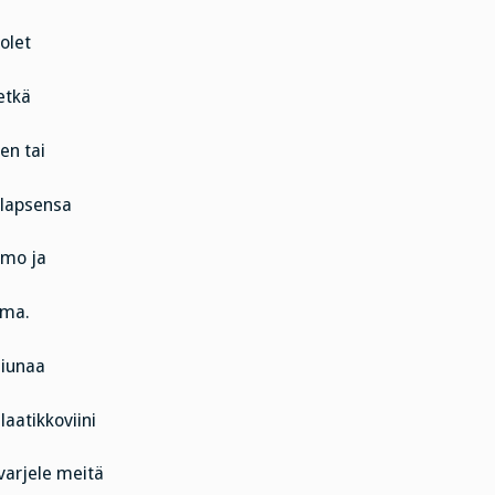
olet
etkä
en tai
 lapsensa
omo ja
mma.
siunaa
aatikkoviini
varjele meitä