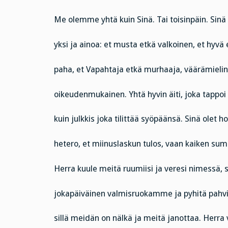
Me olemme yhtä kuin Sinä. Tai toisinpäin. Sinä 
yksi ja ainoa: et musta etkä valkoinen, et hyvä 
paha, et Vapahtaja etkä murhaaja, väärämielin
oikeudenmukainen. Yhtä hyvin äiti, joka tappoi
kuin julkkis joka tilittää syöpäänsä. Sinä olet h
hetero, et miinuslaskun tulos, vaan kaiken su
Herra kuule meitä ruumiisi ja veresi nimessä, 
jokapäiväinen valmisruokamme ja pyhitä pahvil
sillä meidän on nälkä ja meitä janottaa. Herra 