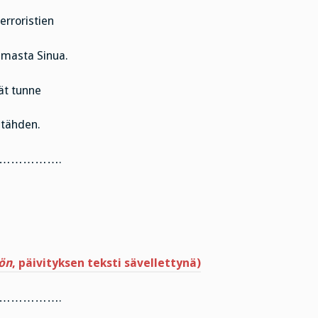
terroristien
amasta Sinua.
vät tunne
 tähden.
…………….
ön
, päivityksen teksti sävellettynä)
…………….