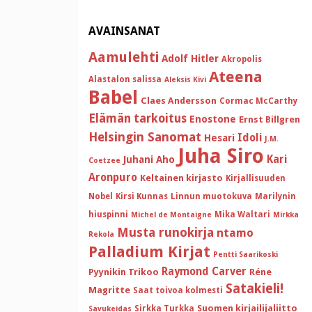
AVAINSANAT
Aamulehti
Adolf Hitler
Akropolis
Ateena
Alastalon salissa
Aleksis Kivi
Babel
Claes Andersson
Cormac McCarthy
Elämän tarkoitus
Enostone
Ernst Billgren
Helsingin Sanomat
Idoli
Hesari
J.M.
Juha Siro
Kari
Juhani Aho
Coetzee
Aronpuro
Keltainen kirjasto
Kirjallisuuden
Nobel
Kirsi Kunnas
Linnun muotokuva
Marilynin
hiuspinni
Mika Waltari
Michel de Montaigne
Mirkka
Musta runokirja
ntamo
Rekola
Palladium Kirjat
Pentti Saarikoski
Raymond Carver
Pyynikin Trikoo
Réne
Satakieli!
Magritte
Saat toivoa kolmesti
Suomen kirjailijaliitto
Sirkka Turkka
Savukeidas