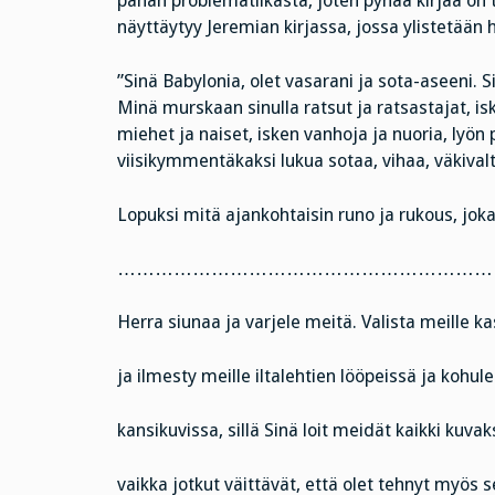
pahan problematiikasta, joten pyhää kirjaa on t
näyttäytyy Jeremian kirjassa, jossa ylistetään
”Sinä Babylonia, olet vasarani ja sota-aseeni. 
Minä murskaan sinulla ratsut ja ratsastajat, is
miehet ja naiset, isken vanhoja ja nuoria, lyön p
viisikymmentäkaksi lukua sotaa, vihaa, väkival
Lopuksi mitä ajankohtaisin runo ja rukous, joka
………………………………………………………
Herra siunaa ja varjele meitä. Valista meille ka
ja ilmesty meille iltalehtien lööpeissä ja kohul
kansikuvissa, sillä Sinä loit meidät kaikki kuvak
vaikka jotkut väittävät, että olet tehnyt myös 