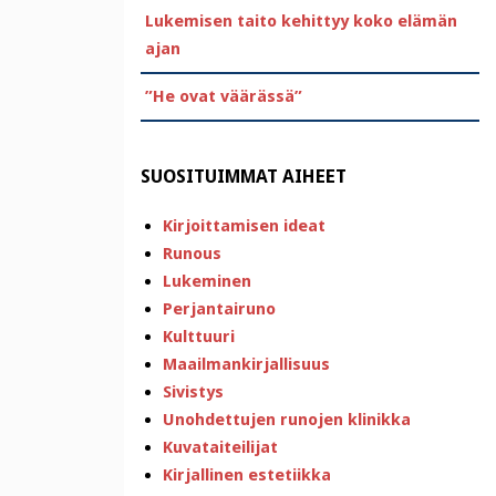
Lukemisen taito kehittyy koko elämän
ajan
”He ovat väärässä”
SUOSITUIMMAT AIHEET
Kirjoittamisen ideat
Runous
Lukeminen
Perjantairuno
Kulttuuri
Maailmankirjallisuus
Sivistys
Unohdettujen runojen klinikka
Kuvataiteilijat
Kirjallinen estetiikka