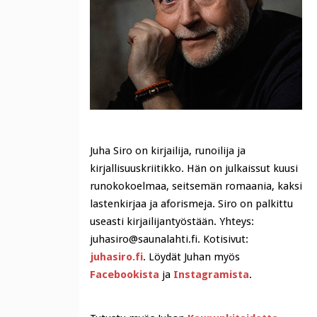
Juha Siro on kirjailija, runoilija ja
kirjallisuuskriitikko. Hän on julkaissut kuusi
runokokoelmaa, seitsemän romaania, kaksi
lastenkirjaa ja aforismeja. Siro on palkittu
useasti kirjailijantyöstään. Yhteys:
juhasiro@saunalahti.fi. Kotisivut:
juhasiro.fi
. Löydät Juhan myös
Facebookista
ja
Instagramista
.