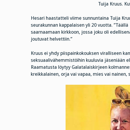
Tuija Kruus. K
Hesari haastatteli viime sunnuntaina Tuija Kru
seurakunnan kappalaisen yli 20 vuotta. ”Täällä 
saarnaamaan kirkkoon, jossa joku oli edellisen
joutuvat helvettiin.”
Kruus ei yhdy piispainkokouksen viralliseen kan
seksuaalivähemmistöihin kuuluvia jäseniään e
Raamatusta löytyy Galatalaiskirjeen kolmannes
kreikkalainen, orja vai vapaa, mies vai nainen, s