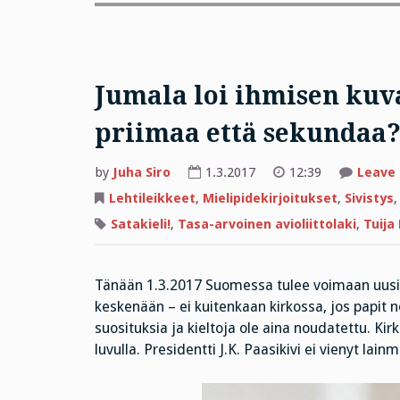
Jumala loi ihmisen kuva
priimaa että sekundaa
by
Juha Siro
1.3.2017
12:39
Leave
Lehtileikkeet
,
Mielipidekirjoitukset
,
Sivistys
Satakieli!
,
Tasa-arvoinen avioliittolaki
,
Tuija
Tänään 1.3.2017 Suomessa tulee voimaan uusi a
keskenään – ei kuitenkaan kirkossa, jos papit 
suosituksia ja kieltoja ole aina noudatettu. Kirk
luvulla. Presidentti J.K. Paasikivi ei vienyt la