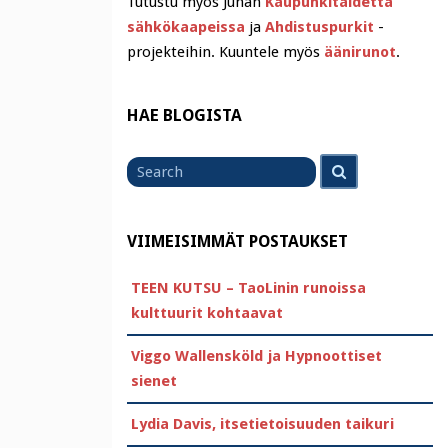
Tutustu myös Juhan
Kaupunkitaidetta
sähkökaapeissa
ja
Ahdistuspurkit
-
projekteihin. Kuuntele myös
äänirunot
.
HAE BLOGISTA
Search
Search
for
VIIMEISIMMÄT POSTAUKSET
TEEN KUTSU – TaoLinin runoissa
kulttuurit kohtaavat
Viggo Wallensköld ja Hypnoottiset
sienet
Lydia Davis, itsetietoisuuden taikuri