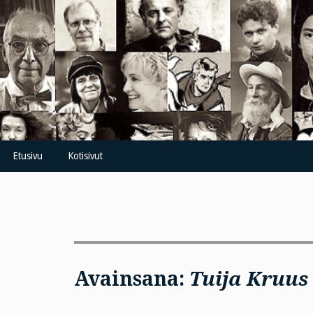
Skip
to
content
Etusivu
Kotisivut
Avainsana:
Tuija Kruus