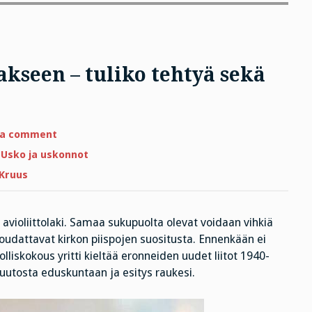
kseen – tuliko tehtyä sekä
?
on
 a comment
Jumala
loi
,
Usko ja uskonnot
ihmisen
kuvakseen
 Kruus
–
tuliko
tehtyä
sekä
priimaa
violiittolaki. Samaa sukupuolta olevat voidaan vihkiä
että
noudattavat kirkon piispojen suositusta. Ennenkään ei
sekundaa?
olliskokous yritti kieltää eronneiden uudet liitot 1940-
inmuutosta eduskuntaan ja esitys raukesi.