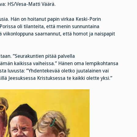
uva: HS/Vesa-Matti Väärä.
usia. Hän on hoitanut papin virkaa Keski-Porin
Porissa oli tilanteita, että menin sunnuntaina
ä viikonloppuna saarnannut, että homot ja naispapit
taan. ”Seurakuntien pitää palvella
lämän kaikissa vaiheissa.” Hänen oma lempikohtansa
ta luvusta: ”Yhdentekevää oletko juutalainen vai
illä Jeesuksessa Kristuksessa te kaikki olette yksi.”