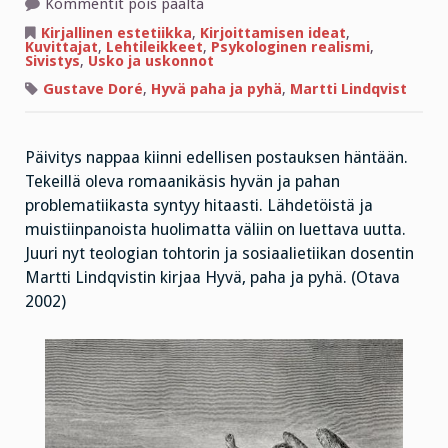
artikkelissa
Kommentit pois päältä
Hyvän
ja
Kirjallinen estetiikka
,
Kirjoittamisen ideat
,
pahan
Kuvittajat
,
Lehtileikkeet
,
Psykologinen realismi
,
leikkauspisteessä
Sivistys
,
Usko ja uskonnot
Gustave Doré
,
Hyvä paha ja pyhä
,
Martti Lindqvist
Päivitys nappaa kiinni edellisen postauksen häntään.
Tekeillä oleva romaanikäsis hyvän ja pahan
problematiikasta syntyy hitaasti. Lähdetöistä ja
muistiinpanoista huolimatta väliin on luettava uutta.
Juuri nyt teologian tohtorin ja sosiaalietiikan dosentin
Martti Lindqvistin kirjaa Hyvä, paha ja pyhä. (Otava
2002)