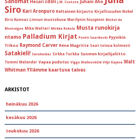
Sanomat
Idoli
Hesari
Juhani Aho
J.M. Coetzee
Siro
Kari Aronpuro
Keltainen kirjasto
Kirjallisuuden Nobel
Kirsi Kunnas
Linnun muotokuva
Marilynin hiuspinni
Michel de
Musta runokirja
Mika Waltari
Montaigne
Mirkka Rekola
Palladium Kirjat
ntamo
Pyynikin
Pentti Saarikoski
Raymond Carver
Trikoo
Réne Magritte
Saat toivoa kolmesti
Satakieli!
Suomen kirjailijaliitto
Sirkka Turkka
Savukeidas
Walt
Vapaa pudotus
Tommi Melender
Viggo Wallensköld
Viljo Kajava
Whitman
Yllämme kaartuva taivas
ARKISTOT
heinäkuu 2026
kesäkuu 2026
toukokuu 2026