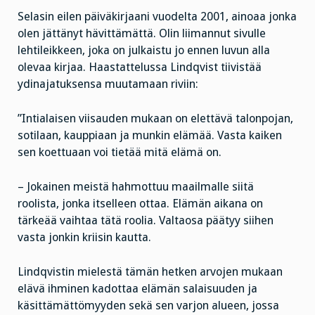
Selasin eilen päiväkirjaani vuodelta 2001, ainoaa jonka
olen jättänyt hävittämättä. Olin liimannut sivulle
lehtileikkeen, joka on julkaistu jo ennen luvun alla
olevaa kirjaa. Haastattelussa Lindqvist tiivistää
ydinajatuksensa muutamaan riviin:
”Intialaisen viisauden mukaan on elettävä talonpojan,
sotilaan, kauppiaan ja munkin elämää. Vasta kaiken
sen koettuaan voi tietää mitä elämä on.
– Jokainen meistä hahmottuu maailmalle siitä
roolista, jonka itselleen ottaa. Elämän aikana on
tärkeää vaihtaa tätä roolia. Valtaosa päätyy siihen
vasta jonkin kriisin kautta.
Lindqvistin mielestä tämän hetken arvojen mukaan
elävä ihminen kadottaa elämän salaisuuden ja
käsittämättömyyden sekä sen varjon alueen, jossa