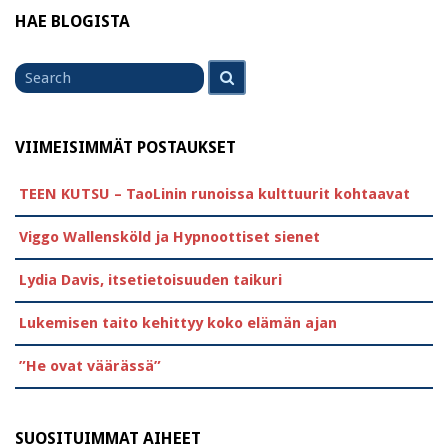
HAE BLOGISTA
Search
Search
for
VIIMEISIMMÄT POSTAUKSET
TEEN KUTSU – TaoLinin runoissa kulttuurit kohtaavat
Viggo Wallensköld ja Hypnoottiset sienet
Lydia Davis, itsetietoisuuden taikuri
Lukemisen taito kehittyy koko elämän ajan
”He ovat väärässä”
SUOSITUIMMAT AIHEET