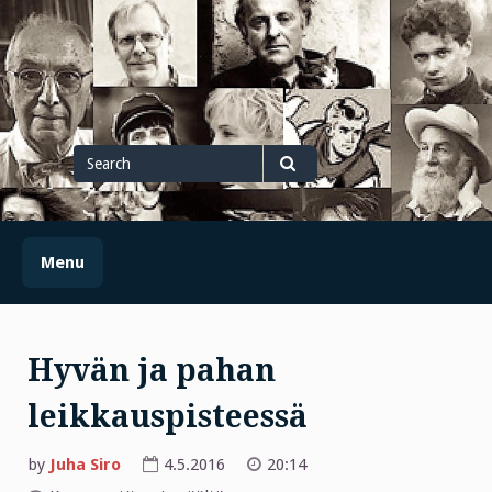
Skip
to
content
Search
for
Search
Menu
Hyvän ja pahan
leikkauspisteessä
by
Juha Siro
4.5.2016
20:14