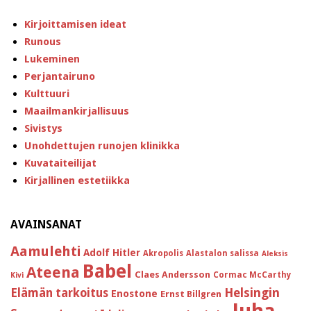
Kirjoittamisen ideat
Runous
Lukeminen
Perjantairuno
Kulttuuri
Maailmankirjallisuus
Sivistys
Unohdettujen runojen klinikka
Kuvataiteilijat
Kirjallinen estetiikka
AVAINSANAT
Aamulehti
Adolf Hitler
Akropolis
Alastalon salissa
Aleksis
Babel
Ateena
Claes Andersson
Cormac McCarthy
Kivi
Helsingin
Elämän tarkoitus
Enostone
Ernst Billgren
Juha