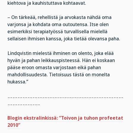
kiehtova ja kauhistuttava kohtaavat.
– On tärkeää, rehellistä ja arvokasta nähdä oma
varjonsa ja kohdata oma outoutensa. Itse olen
esimerkiksi terapiatyössä turvallisella mielellä
sellaisen ihmisen kanssa, joka tietää olevansa paha.
Lindqvistin mielestä ihminen on olento, joka elää
hyvän ja pahan leikkauspisteessä. Hän ei koskaan
pääse eroon omasta varjostaan eikä pahan
mahdollisuudesta. Tietoisuus tästä on monelta
hukassa.”
……………………………………………………………
………………..
Blogin ekstralinkissä: ”Toivon ja tuhon profeetat
2010”