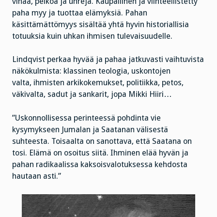
vihaa, pelkoa ja uhreja. Kaupallinen ja viihteellistetty
paha myy ja tuottaa elämyksiä. Pahan
käsittämättömyys sisältää yhtä hyvin historiallisia
totuuksia kuin uhkan ihmisen tulevaisuudelle.
Lindqvist perkaa hyvää ja pahaa jatkuvasti vaihtuvista
näkökulmista: klassinen teologia, uskontojen
valta, ihmisten arkikokemukset, politiikka, petos,
väkivalta, sadut ja sankarit, jopa Mikki Hiiri…
”Uskonnollisessa perinteessä pohdinta vie
kysymykseen Jumalan ja Saatanan välisestä
suhteesta. Toisaalta on sanottava, että Saatana on
tosi. Elämä on osoitus siitä. Ihminen elää hyvän ja
pahan radikaalissa kaksoisvalotuksessa kehdosta
hautaan asti.”