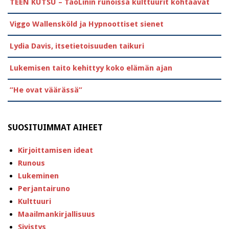
TEEN KUTSU – TaoLinin runoissa kulttuurit kohtaavat
Viggo Wallensköld ja Hypnoottiset sienet
Lydia Davis, itsetietoisuuden taikuri
Lukemisen taito kehittyy koko elämän ajan
”He ovat väärässä”
SUOSITUIMMAT AIHEET
Kirjoittamisen ideat
Runous
Lukeminen
Perjantairuno
Kulttuuri
Maailmankirjallisuus
Sivistys