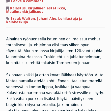
on
Leave a comment
!!**#+%**#…
pakko
Kalastus
,
Kirjallinen estetiikka
,
pitää
Maailmankirjallisuus
breikki!!
Izaak Walton
,
Juhani Aho
,
Lohilastuja ja
kalakaskuja
Ainainen työhuoneella istuminen on imaissut mehut
totaalisesti. Ja ohjelmaa olisi taas viikonlopun
täydeltä. Muun muassa kirjailijaliiton 120-vuotisjuhla
lauantaina Hesassa. Tuskin ehtisin juhlatunnelmaan,
kun pitäisi kiirehtiä takaisin Tampereen junaan.
Skippaan kaikki ja ottan kovat lääkkeet käyttöön. Auto
lähtee aamulla etelää kohti. Ennen iltaa istun merellä
veneessä ja koetan lippaa, lusikkaa ja vaappua.
Kalastusta parempaa vastalääkettä stressille ei löydy.
Ehkä vähän punkkua lisäksi. Käytän päivitykseen
blogin kierrätysmateriaalia. Jälkimmäinen
tekstilainaus tulee maailman parhaalta kalastuksen