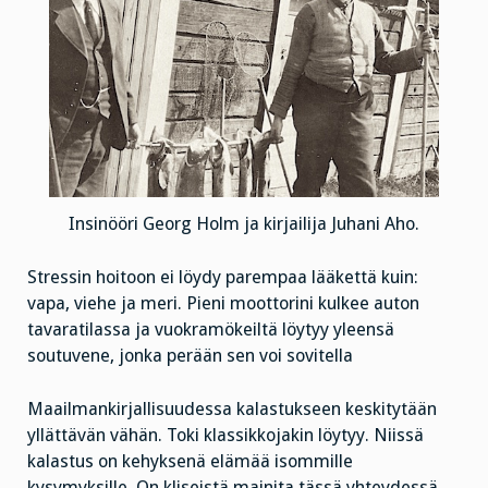
Insinööri Georg Holm ja kirjailija Juhani Aho.
Stressin hoitoon ei löydy parempaa lääkettä kuin:
vapa, viehe ja meri. Pieni moottorini kulkee auton
tavaratilassa ja vuokramökeiltä löytyy yleensä
soutuvene, jonka perään sen voi sovitella
Maailmankirjallisuudessa kalastukseen keskitytään
yllättävän vähän. Toki klassikkojakin löytyy. Niissä
kalastus on kehyksenä elämää isommille
kysymyksille. On kliseistä mainita tässä yhteydessä