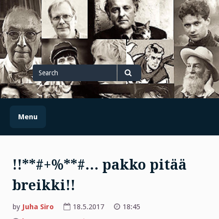
Skip
to
content
Search
for
Search
Menu
!!**#+%**#… pakko pitää
breikki!!
by
Juha Siro
18.5.2017
18:45