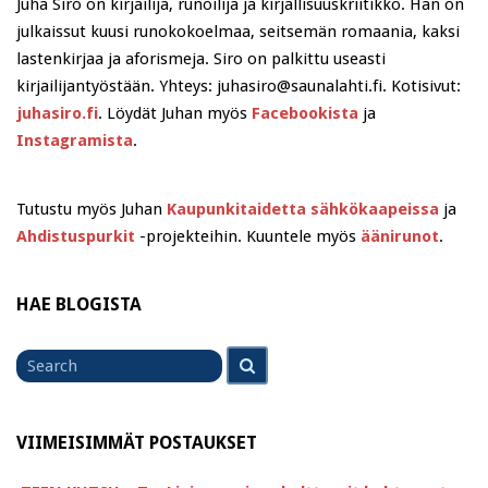
Juha Siro on kirjailija, runoilija ja kirjallisuuskriitikko. Hän on
julkaissut kuusi runokokoelmaa, seitsemän romaania, kaksi
lastenkirjaa ja aforismeja. Siro on palkittu useasti
kirjailijantyöstään. Yhteys: juhasiro@saunalahti.fi. Kotisivut:
juhasiro.fi
. Löydät Juhan myös
Facebookista
ja
Instagramista
.
Tutustu myös Juhan
Kaupunkitaidetta sähkökaapeissa
ja
Ahdistuspurkit
-projekteihin. Kuuntele myös
äänirunot
.
HAE BLOGISTA
Search
Search
for
VIIMEISIMMÄT POSTAUKSET