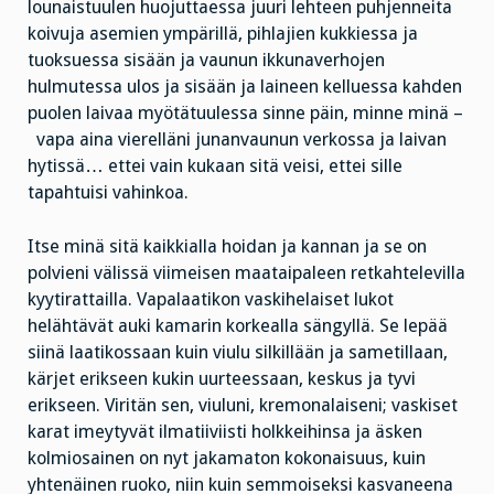
lounaistuulen huojuttaessa juuri lehteen puhjenneita
koivuja asemien ympärillä, pihlajien kukkiessa ja
tuoksuessa sisään ja vaunun ikkunaverhojen
hulmutessa ulos ja sisään ja laineen kelluessa kahden
puolen laivaa myötätuulessa sinne päin, minne minä –
vapa aina vierelläni junanvaunun verkossa ja laivan
hytissä… ettei vain kukaan sitä veisi, ettei sille
tapahtuisi vahinkoa.
Itse minä sitä kaikkialla hoidan ja kannan ja se on
polvieni välissä viimeisen maataipaleen retkahtelevilla
kyytirattailla. Vapalaatikon vaskihelaiset lukot
helähtävät auki kamarin korkealla sängyllä. Se lepää
siinä laatikossaan kuin viulu silkillään ja sametillaan,
kärjet erikseen kukin uurteessaan, keskus ja tyvi
erikseen. Viritän sen, viuluni, kremonalaiseni; vaskiset
karat imeytyvät ilmatiiviisti holkkeihinsa ja äsken
kolmiosainen on nyt jakamaton kokonaisuus, kuin
yhtenäinen ruoko, niin kuin semmoiseksi kasvaneena