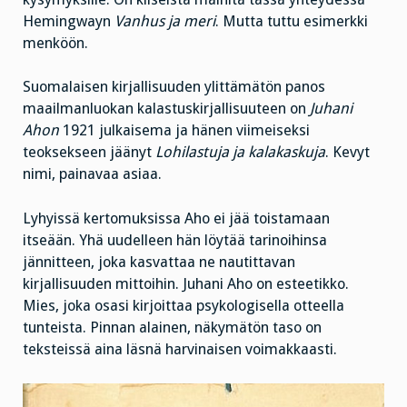
Hemingwayn
Vanhus ja meri
. Mutta tuttu esimerkki
menköön.
Suomalaisen kirjallisuuden ylittämätön panos
maailmanluokan kalastuskirjallisuuteen on
Juhani
Ahon
1921 julkaisema ja hänen viimeiseksi
teoksekseen jäänyt
Lohilastuja ja kalakaskuja
. Kevyt
nimi, painavaa asiaa.
Lyhyissä kertomuksissa Aho ei jää toistamaan
itseään. Yhä uudelleen hän löytää tarinoihinsa
jännitteen, joka kasvattaa ne nautittavan
kirjallisuuden mittoihin. Juhani Aho on esteetikko.
Mies, joka osasi kirjoittaa psykologisella otteella
tunteista. Pinnan alainen, näkymätön taso on
teksteissä aina läsnä harvinaisen voimakkaasti.