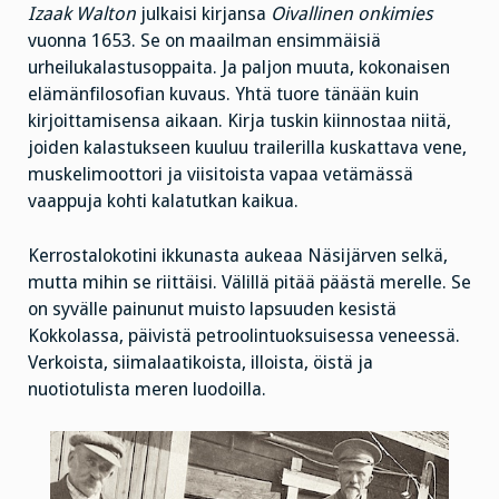
Izaak Walton
julkaisi kirjansa
Oivallinen onkimies
vuonna 1653. Se on maailman ensimmäisiä
urheilukalastusoppaita. Ja paljon muuta, kokonaisen
elämänfilosofian kuvaus. Yhtä tuore tänään kuin
kirjoittamisensa aikaan. Kirja tuskin kiinnostaa niitä,
joiden kalastukseen kuuluu trailerilla kuskattava vene,
muskelimoottori ja viisitoista vapaa vetämässä
vaappuja kohti kalatutkan kaikua.
Kerrostalokotini ikkunasta aukeaa Näsijärven selkä,
mutta mihin se riittäisi. Välillä pitää päästä merelle. Se
on syvälle painunut muisto lapsuuden kesistä
Kokkolassa, päivistä petroolintuoksuisessa veneessä.
Verkoista, siimalaatikoista, illoista, öistä ja
nuotiotulista meren luodoilla.