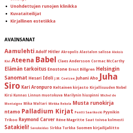
Unohdettujen runojen klinikka
Kuvataiteilijat
Kirjallinen estetiikka
AVAINSANAT
Aamulehti
Adolf Hitler
Akropolis
Alastalon salissa
Aleksis
Babel
Ateena
Claes Andersson
Cormac McCarthy
Kivi
Helsingin
Elämän tarkoitus
Enostone
Ernst Billgren
Juha
Sanomat
Idoli
Hesari
Juhani Aho
J.M. Coetzee
Siro
Kari Aronpuro
Keltainen kirjasto
Kirjallisuuden Nobel
Kirsi Kunnas
Linnun muotokuva
Marilynin hiuspinni
Michel de
Musta runokirja
Mika Waltari
Montaigne
Mirkka Rekola
Palladium Kirjat
ntamo
Pyynikin
Pentti Saarikoski
Raymond Carver
Trikoo
Réne Magritte
Saat toivoa kolmesti
Satakieli!
Suomen kirjailijaliitto
Sirkka Turkka
Savukeidas