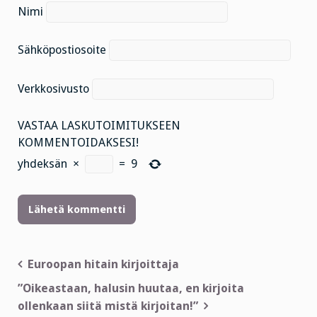
Nimi
Sähköpostiosoite
Verkkosivusto
VASTAA LASKUTOIMITUKSEEN
KOMMENTOIDAKSESI!
yhdeksän
×
=
9
Artikkelien
Euroopan hitain kirjoittaja
selaus
”Oikeastaan, halusin huutaa, en kirjoita
ollenkaan siitä mistä kirjoitan!”