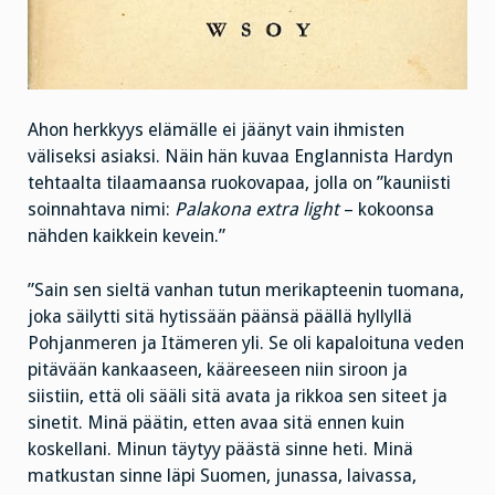
Ahon herkkyys elämälle ei jäänyt vain ihmisten
väliseksi asiaksi. Näin hän kuvaa Englannista Hardyn
tehtaalta tilaamaansa ruokovapaa, jolla on ”kauniisti
soinnahtava nimi:
Palakona extra light
– kokoonsa
nähden kaikkein kevein.”
”Sain sen sieltä vanhan tutun merikapteenin tuomana,
joka säilytti sitä hytissään päänsä päällä hyllyllä
Pohjanmeren ja Itämeren yli. Se oli kapaloituna veden
pitävään kankaaseen, kääreeseen niin siroon ja
siistiin, että oli sääli sitä avata ja rikkoa sen siteet ja
sinetit. Minä päätin, etten avaa sitä ennen kuin
koskellani. Minun täytyy päästä sinne heti. Minä
matkustan sinne läpi Suomen, junassa, laivassa,