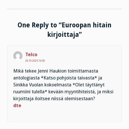
One Reply to “Euroopan hitain
kirjoittaja”
Telco
29.10.2025 14:50
Mikä tekee Jenni Haukion toimittamasta
antologiasta *Katso pohjoista taivasta* ja
Sinikka Vuolan kokoelmasta *Olet täyttänyt
ruumiini tulella* kevään myyntihiteistä, ja miksi
kirjoittaja iloitsee niissä olemisestaan?
dte