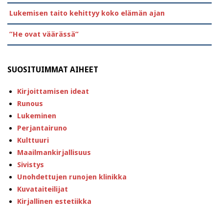
Lukemisen taito kehittyy koko elämän ajan
”He ovat väärässä”
SUOSITUIMMAT AIHEET
Kirjoittamisen ideat
Runous
Lukeminen
Perjantairuno
Kulttuuri
Maailmankirjallisuus
Sivistys
Unohdettujen runojen klinikka
Kuvataiteilijat
Kirjallinen estetiikka