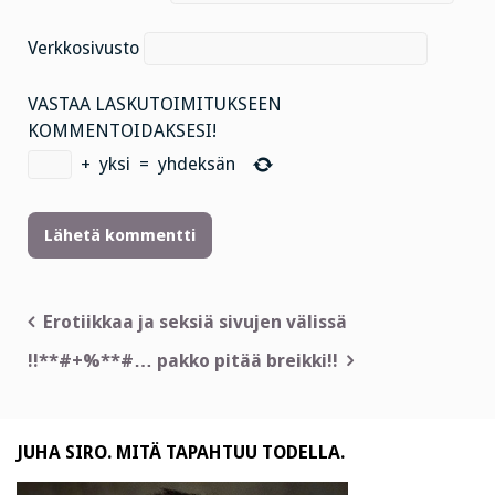
Verkkosivusto
VASTAA LASKUTOIMITUKSEEN
KOMMENTOIDAKSESI!
+
yksi
=
yhdeksän
Artikkelien
Erotiikkaa ja seksiä sivujen välissä
selaus
!!**#+%**#… pakko pitää breikki!!
JUHA SIRO. MITÄ TAPAHTUU TODELLA.