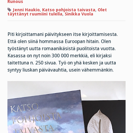
kirjoittaja
Runous
Jenni Haukio
,
Katso pohjoista taivasta
,
Olet
täyttänyt ruumiini tulella
,
Sinikka Vuola
Piti kirjoittamani päivitykseen itse kirjoittamisesta.
Että olen siinä hommassa Euroopan hitain. Olen
työstänyt uutta romaanikäsistä puolitoista vuotta.
Kasassa on nyt noin 300 000 merkkiä, eli kirjaksi
taitettuna n. 250 sivua. Työ on yhä kesken ja uutta
syntyy liuskan päivävauhtia, usein vähemmänkin.