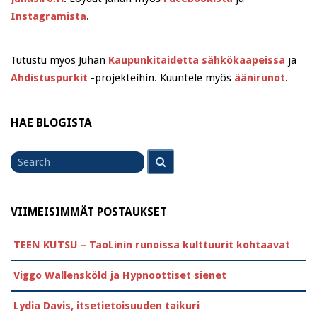
Instagramista
.
Tutustu myös Juhan
Kaupunkitaidetta sähkökaapeissa
ja
Ahdistuspurkit
-projekteihin. Kuuntele myös
äänirunot
.
HAE BLOGISTA
Search
Search
for
VIIMEISIMMÄT POSTAUKSET
TEEN KUTSU – TaoLinin runoissa kulttuurit kohtaavat
Viggo Wallensköld ja Hypnoottiset sienet
Lydia Davis, itsetietoisuuden taikuri