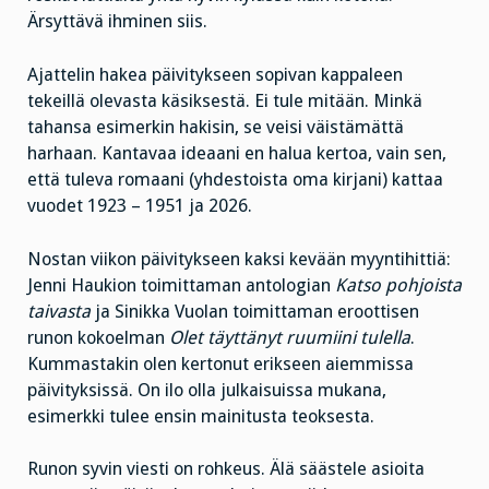
Ärsyttävä ihminen siis.
Ajattelin hakea päivitykseen sopivan kappaleen
tekeillä olevasta käsiksestä. Ei tule mitään. Minkä
tahansa esimerkin hakisin, se veisi väistämättä
harhaan. Kantavaa ideaani en halua kertoa, vain sen,
että tuleva romaani (yhdestoista oma kirjani) kattaa
vuodet 1923 – 1951 ja 2026.
Nostan viikon päivitykseen kaksi kevään myyntihittiä:
Jenni Haukion toimittaman antologian
Katso pohjoista
taivasta
ja Sinikka Vuolan toimittaman eroottisen
runon kokoelman
Olet täyttänyt ruumiini tulella
.
Kummastakin olen kertonut erikseen aiemmissa
päivityksissä. On ilo olla julkaisuissa mukana,
esimerkki tulee ensin mainitusta teoksesta.
Runon syvin viesti on rohkeus. Älä säästele asioita