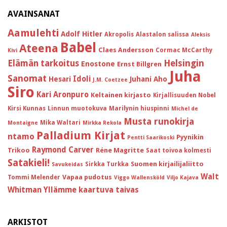
AVAINSANAT
Aamulehti
Adolf Hitler
Akropolis
Alastalon salissa
Aleksis
Babel
Ateena
Claes Andersson
Cormac McCarthy
Kivi
Helsingin
Elämän tarkoitus
Enostone
Ernst Billgren
Juha
Sanomat
Idoli
Hesari
Juhani Aho
J.M. Coetzee
Siro
Kari Aronpuro
Keltainen kirjasto
Kirjallisuuden Nobel
Kirsi Kunnas
Linnun muotokuva
Marilynin hiuspinni
Michel de
Musta runokirja
Mika Waltari
Montaigne
Mirkka Rekola
Palladium Kirjat
ntamo
Pyynikin
Pentti Saarikoski
Raymond Carver
Trikoo
Réne Magritte
Saat toivoa kolmesti
Satakieli!
Suomen kirjailijaliitto
Sirkka Turkka
Savukeidas
Walt
Vapaa pudotus
Tommi Melender
Viggo Wallensköld
Viljo Kajava
Whitman
Yllämme kaartuva taivas
ARKISTOT