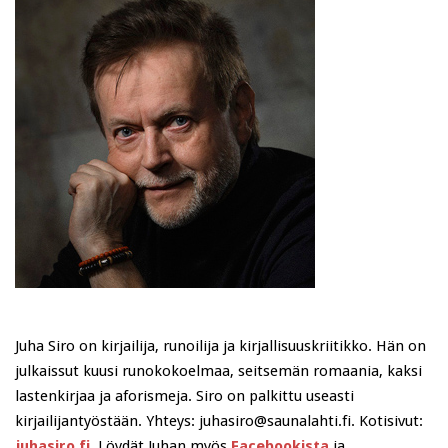
Juha Siro on kirjailija, runoilija ja kirjallisuuskriitikko. Hän on
julkaissut kuusi runokokoelmaa, seitsemän romaania, kaksi
lastenkirjaa ja aforismeja. Siro on palkittu useasti
kirjailijantyöstään. Yhteys: juhasiro@saunalahti.fi. Kotisivut:
juhasiro.fi
. Löydät Juhan myös
Facebookista
ja