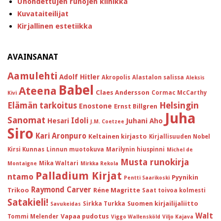
Unohdettujen runojen klinikka
Kuvataiteilijat
Kirjallinen estetiikka
AVAINSANAT
Aamulehti
Adolf Hitler
Akropolis
Alastalon salissa
Aleksis
Babel
Ateena
Claes Andersson
Cormac McCarthy
Kivi
Helsingin
Elämän tarkoitus
Enostone
Ernst Billgren
Juha
Sanomat
Idoli
Hesari
Juhani Aho
J.M. Coetzee
Siro
Kari Aronpuro
Keltainen kirjasto
Kirjallisuuden Nobel
Kirsi Kunnas
Linnun muotokuva
Marilynin hiuspinni
Michel de
Musta runokirja
Mika Waltari
Montaigne
Mirkka Rekola
Palladium Kirjat
ntamo
Pyynikin
Pentti Saarikoski
Raymond Carver
Trikoo
Réne Magritte
Saat toivoa kolmesti
Satakieli!
Suomen kirjailijaliitto
Sirkka Turkka
Savukeidas
Walt
Vapaa pudotus
Tommi Melender
Viggo Wallensköld
Viljo Kajava