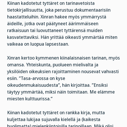
Kiinan kadotetut tyttäret on tarinavetoista
tietokirjallisuutta, joka perustuu dokumentaarisiin
haastatteluihin. Xinran hakee myös ymmärrystä
äideille, jotka ovat päätyneet äärimmäiseen
ratkaisuun tai luovuttaneet tyttärensä muiden
kasvatettaviksi. Hän yrittää oikeasti ymmärtää miten
vaikeaa on luopua lapsestaan.
Xinran kertoo kymmenen kiinalaisnaisen tarinan, myös
omansa. Yhteiskunta, puolueen mielivalta ja
yksilöiden oikeuksien rajoittaminen nousevat vahvasti
esiin. ”Tasa-arvossa on kyse
oikeudenmukaisuudesta”, hän kirjoittaa. ”Ensiksi
täytyy ymmärtää, miksi näin toimitaan. Me elämme
miesten kulttuurissa.”
Kiinan kadotetut tyttäret on rankka kirja, mutta
kuljettaa lukijaa sujuvalla kielellä ja (kaikesta
huolimatta) mielenkiintoisilla tarinoillaan. Mikä olisi