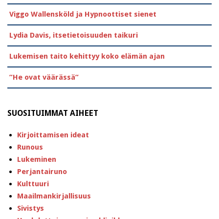
Viggo Wallensköld ja Hypnoottiset sienet
Lydia Davis, itsetietoisuuden taikuri
Lukemisen taito kehittyy koko elämän ajan
”He ovat väärässä”
SUOSITUIMMAT AIHEET
Kirjoittamisen ideat
Runous
Lukeminen
Perjantairuno
Kulttuuri
Maailmankirjallisuus
Sivistys