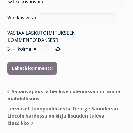
Sähköpostiosoite
Verkkosivusto
VASTAA LASKUTOIMITUKSEEN
KOMMENTOIDAKSESI!
3
−
kolme
=
Artikkelien
Sananvapaus ja henkisen olemassaolon ainoa
mahdollisuus
selaus
Terveiset tuonpuoleisesta: George Saundersin
Lincoln bardossa on kirjallisuuden tuleva
klassikko