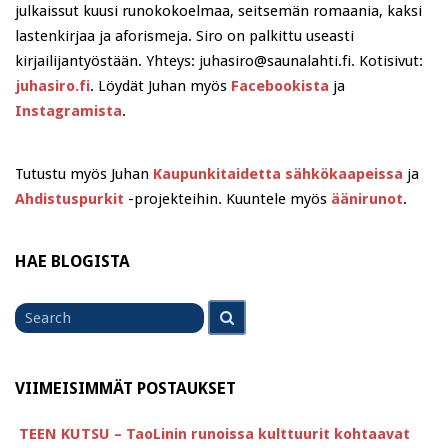
julkaissut kuusi runokokoelmaa, seitsemän romaania, kaksi
lastenkirjaa ja aforismeja. Siro on palkittu useasti
kirjailijantyöstään. Yhteys: juhasiro@saunalahti.fi. Kotisivut:
juhasiro.fi
. Löydät Juhan myös
Facebookista
ja
Instagramista
.
Tutustu myös Juhan
Kaupunkitaidetta sähkökaapeissa
ja
Ahdistuspurkit
-projekteihin. Kuuntele myös
äänirunot
.
HAE BLOGISTA
Search
Search
for
VIIMEISIMMÄT POSTAUKSET
TEEN KUTSU – TaoLinin runoissa kulttuurit kohtaavat