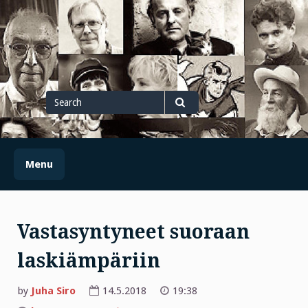
Skip
to
content
Search
for
Search
Menu
Vastasyntyneet suoraan
laskiämpäriin
by
Juha Siro
14.5.2018
19:38