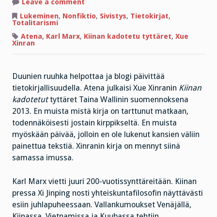
on
Leave a comment
Vastasyntyneet
suoraan
Lukeminen
,
Nonfiktio
,
Sivistys
,
Tietokirjat
,
laskiämpäriin
Totalitarismi
Atena
,
Karl Marx
,
Kiinan kadotetu tyttäret
,
Xue
Xinran
Duunien ruuhka helpottaa ja blogi päivittää
tietokirjallisuudella. Atena julkaisi Xue Xinranin
Kiinan
kadotetut
tyttäret Taina Wallinin suomennoksena
2013. En muista mistä kirja on tarttunut matkaan,
todennäköisesti jostain kirppikseltä. En muista
myöskään päivää, jolloin en ole lukenut kansien väliin
painettua tekstiä. Xinranin kirja on mennyt siinä
samassa imussa.
Karl Marx vietti juuri 200-vuotissynttäreitään. Kiinan
pressa Xi Jinping nosti yhteiskuntafilosofin näyttävästi
esiin juhlapuheessaan. Vallankumoukset Venäjällä,
Kiinassa, Vietnamissa ja Kuubassa tehtiin