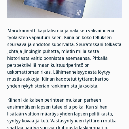
Marx kannatti kapitalismia ja näki sen välivaiheena
työläisten vapautumiseen. Kiina on koko telluksen
seuraava ja ehdoton supervalta. Seuratessani telkasta
johtaja Jinpingin puhetta, mietin millaisesta
historiasta valtio ponnistaa asemaansa. Pitkällä
perspektiivillä maan kulttuuriperintö on
uskomattoman rikas. Lähimenneisyydestä löytyy
mustia aukkoja. Kiinan kadotetut tyttäret kertoo
yhden nykyhistorian rankimmista jaksoista.
Kiinan ikiaikaisen perinteen mukaan perheen
ensimmäisen lapsen tulee olla poika. Kun siihen
lisätään valtion määräys yhden lapsen politiikasta,
syntyy kovaa jälkeä. Vastasyntyneen tyttären matka
saattaa päätyä suoraan kohdusta laskiämpäriin.