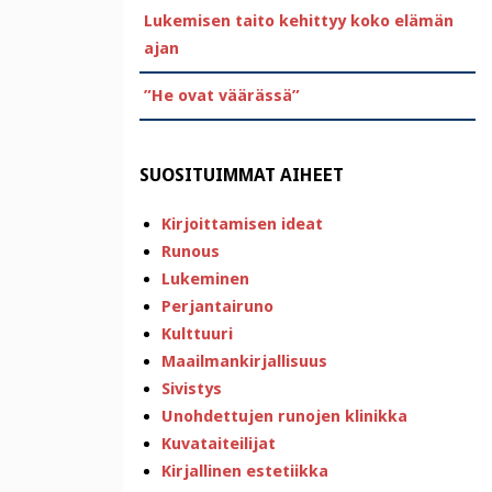
Lukemisen taito kehittyy koko elämän
ajan
”He ovat väärässä”
SUOSITUIMMAT AIHEET
Kirjoittamisen ideat
Runous
Lukeminen
Perjantairuno
Kulttuuri
Maailmankirjallisuus
Sivistys
Unohdettujen runojen klinikka
Kuvataiteilijat
Kirjallinen estetiikka