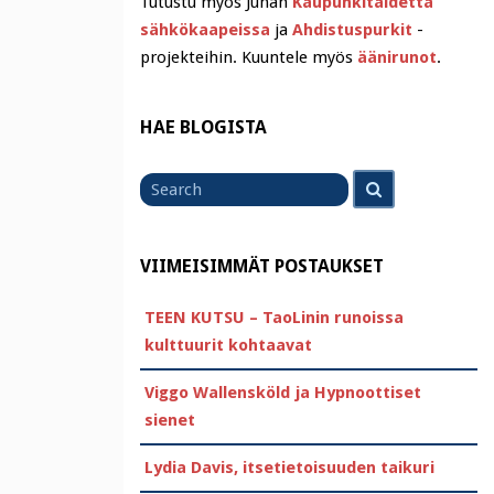
Tutustu myös Juhan
Kaupunkitaidetta
sähkökaapeissa
ja
Ahdistuspurkit
-
projekteihin. Kuuntele myös
äänirunot
.
HAE BLOGISTA
Search
Search
for
VIIMEISIMMÄT POSTAUKSET
TEEN KUTSU – TaoLinin runoissa
kulttuurit kohtaavat
Viggo Wallensköld ja Hypnoottiset
sienet
Lydia Davis, itsetietoisuuden taikuri