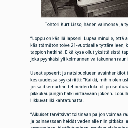
Tohtori Kurt Lisso, hänen vaimonsa ja 
”Loppu on käsillä lapseni. Lupaa minulle, että
käsittämätön toive 21-vuotiaalle tyttärelleen, k
tappion hetkinä. Eikä kyse ollut yksittäisistä 
joka pyyhkäisi yli kolmannen valtakunnan rauni
Useat upseerit ja natsipuolueen avainhenkilöt 
keskuudessa syyksi riitti: ”Kaikki, mihin olen 
jossa itsemurhan tehneiden luku oli prosentuaa
pikkukaupungin halki virtaavaan jokeen. Lopull
liikkuvat liki kahtatuhatta.
”Aikuiset tarvitsivat toisinaan paljon voimaa
ja painaessaan heidät veden alle niin pitkäksi a