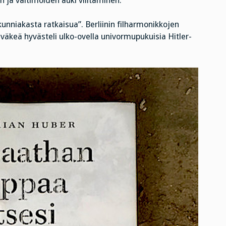
ja valtimoiden auki viiltäminen.
kunniakasta ratkaisua”. Berliinin filharmonikkojen
iväkeä hyvästeli ulko-ovella univormupukuisia Hitler-