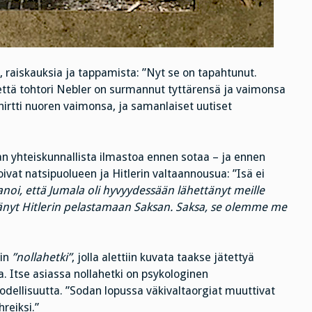
ia, raiskauksia ja tappamista: ”Nyt se on tapahtunut.
että tohtori Nebler on surmannut tyttärensä ja vaimonsa
hirtti nuoren vaimonsa, ja samanlaiset uutiset
an yhteiskunnallista ilmastoa ennen sotaa – ja ennen
toivat natsipuolueen ja Hitlerin valtaannousua: ”Isä ei
noi, että Jumala oli hyvyydessään lähettänyt meille
ttänyt Hitlerin pelastamaan Saksan. Saksa, se olemme me
in
”nollahetki”
, jolla alettiin kuvata taakse jätettyä
. Itse asiassa nollahetki on psykologinen
todellisuutta. ”Sodan lopussa väkivaltaorgiat muuttivat
reiksi.”