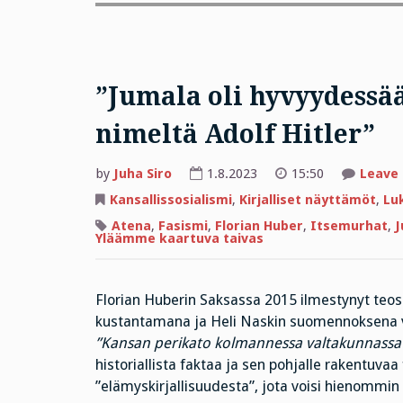
”Jumala oli hyvyydessä
nimeltä Adolf Hitler”
by
Juha Siro
1.8.2023
15:50
Leave
Kansallissosialismi
,
Kirjalliset näyttämöt
,
Lu
Atena
,
Fasismi
,
Florian Huber
,
Itsemurhat
,
J
Yläämme kaartuva taivas
Florian Huberin Saksassa 2015 ilmestynyt teo
kustantamana ja Heli Naskin suomennoksena v
”Kansan perikato kolmannessa valtakunnassa
historiallista faktaa ja sen pohjalle rakentuvaa 
”elämyskirjallisuudesta”, jota voisi hienommin 