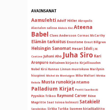
AVAINSANAT
Aamulehti
Adolf Hitler
Akropolis
Ateena
Alastalon salissa
Aleksis Kivi
Babel
Claes Andersson
Cormac McCarthy
Elämän tarkoitus
Enostone
Ernst Billgren
Helsingin Sanomat
Idoli
Hesari
J.M.
Juha Siro
Kari
Juhani Aho
Coetzee
Aronpuro
Keltainen kirjasto
Kirjallisuuden
Nobel
Kirsi Kunnas
Linnun muotokuva
Marilynin
hiuspinni
Mika Waltari
Michel de Montaigne
Mirkka
Musta runokirja
ntamo
Rekola
Palladium Kirjat
Pentti Saarikoski
Raymond Carver
Pyynikin Trikoo
Réne
Satakieli!
Magritte
Saat toivoa kolmesti
Suomen kirjailijaliitto
Sirkka Turkka
Savukeidas