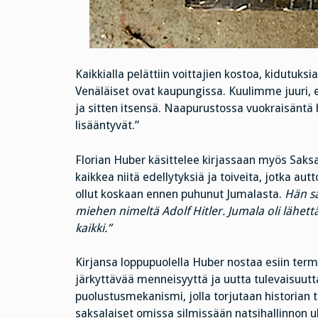
Kaikkialla pelättiin voittajien kostoa, kidutuks
Venäläiset ovat kaupungissa. Kuulimme juuri, 
ja sitten itsensä. Naapurustossa vuokraisäntä 
lisääntyvät.”
Florian Huber käsittelee kirjassaan myös Saks
kaikkea niitä edellytyksiä ja toiveita, jotka aut
ollut koskaan ennen puhunut Jumalasta.
Hän sa
miehen nimeltä Adolf Hitler. Jumala oli lähe
kaikki.”
Kirjansa loppupuolella Huber nostaa esiin term
järkyttävää menneisyyttä ja uutta tulevaisuutta
puolustusmekanismi, jolla torjutaan historian 
saksalaiset omissa silmissään natsihallinnon uh