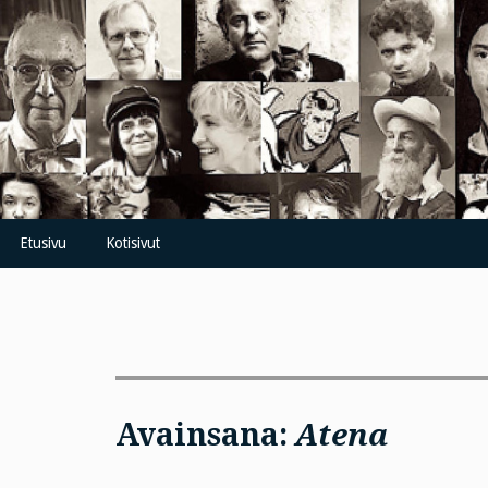
Skip
to
content
Etusivu
Kotisivut
Avainsana:
Atena