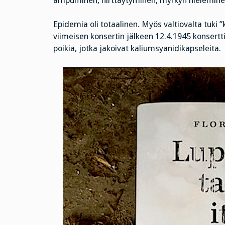
ampuminen, hirttäytyminen, myrkyn nieleminen 
Epidemia oli totaalinen. Myös valtiovalta tuki ”
viimeisen konsertin jälkeen 12.4.1945 konsertt
poikia, jotka jakoivat kaliumsyanidikapseleita.