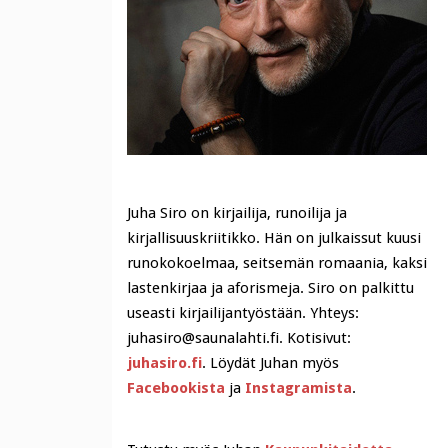
Juha Siro on kirjailija, runoilija ja
kirjallisuuskriitikko. Hän on julkaissut kuusi
runokokoelmaa, seitsemän romaania, kaksi
lastenkirjaa ja aforismeja. Siro on palkittu
useasti kirjailijantyöstään. Yhteys:
juhasiro@saunalahti.fi. Kotisivut:
juhasiro.fi
. Löydät Juhan myös
Facebookista
ja
Instagramista
.