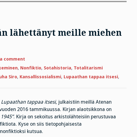
än lähettänyt meille miehen
on
 a comment
”Jumala
oli
keminen
,
Nonfiktio
,
Sotahistoria
,
Totalitarismi
hyvyydessään
lähettänyt
uha Siro
,
Kansallissosialismi
,
Lupaathan tappaa itsesi
,
meille
miehen
nimeltä
Adolf
Hitler”
s
Lupaathan tappaa itsesi
, julkaistiin meillä Atenan
uoden 2016 tammikuussa. Kirjan alaotsikkona on
 1945”
. Kirja on sekoitus arkistolähteisiin perustuvaa
fiktiota. Kyse on siis tietopohjaisesta
nonfiktioksi kutsua.