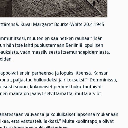
tyttärensä. Kuva: Margaret Bourke-White 20.4.1945
 ammut itsesi, muuten en saa hetken rauhaa.” Isän
un hän itse lähti puolustamaan Berliiniä lopullisen
tapauksista, vaan massiivisesta itsemurhaepidemiasta,
oiden.
tappoivat ensin perheensä ja lopuksi itsensä. Kansan
uskonut, paljastuu hulluudeksi ja rikokseksi.” Demminissä,
lisesti suurin, kokonaiset perheet hukuttautuivat
inen määrä on jäänyt selvittämättä, mutta arviot
 raahatessaan vauvansa ja kouluikäiset lapsensa mukanaan
ikaa, että vastustelu lakkasi.” Muita kuolintapoja olivat