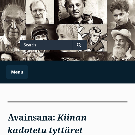
Skip
to
content
Search
for
Search
Menu
Avainsana:
Kiinan
kadotetu tyttäret