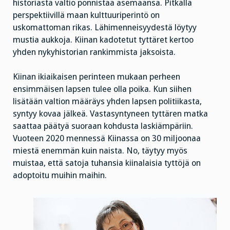
historiasta valtio ponnistaa asemaansa. Pitkällä
perspektiivillä maan kulttuuriperintö on
uskomattoman rikas. Lähimenneisyydestä löytyy
mustia aukkoja. Kiinan kadotetut tyttäret kertoo
yhden nykyhistorian rankimmista jaksoista.
Kiinan ikiaikaisen perinteen mukaan perheen
ensimmäisen lapsen tulee olla poika. Kun siihen
lisätään valtion määräys yhden lapsen politiikasta,
syntyy kovaa jälkeä. Vastasyntyneen tyttären matka
saattaa päätyä suoraan kohdusta laskiämpäriin.
Vuoteen 2020 mennessä Kiinassa on 30 miljoonaa
miestä enemmän kuin naista. No, täytyy myös
muistaa, että satoja tuhansia kiinalaisia tyttöjä on
adoptoitu muihin maihin.