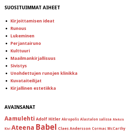
SUOSITUIMMAT AIHEET
Kirjoittamisen ideat
Runous
Lukeminen
Perjantairuno
Kulttuuri
Maailmankirjallisuus
Sivistys
Unohdettujen runojen klinikka
Kuvataiteilijat
Kirjallinen estetiikka
AVAINSANAT
Aamulehti
Adolf Hitler
Akropolis
Alastalon salissa
Aleksis
Babel
Ateena
Claes Andersson
Cormac McCarthy
Kivi