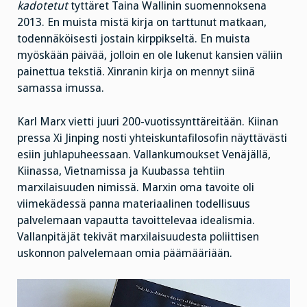
kadotetut
tyttäret Taina Wallinin suomennoksena
2013. En muista mistä kirja on tarttunut matkaan,
todennäköisesti jostain kirppikseltä. En muista
myöskään päivää, jolloin en ole lukenut kansien väliin
painettua tekstiä. Xinranin kirja on mennyt siinä
samassa imussa.
Karl Marx vietti juuri 200-vuotissynttäreitään. Kiinan
pressa Xi Jinping nosti yhteiskuntafilosofin näyttävästi
esiin juhlapuheessaan. Vallankumoukset Venäjällä,
Kiinassa, Vietnamissa ja Kuubassa tehtiin
marxilaisuuden nimissä. Marxin oma tavoite oli
viimekädessä panna materiaalinen todellisuus
palvelemaan vapautta tavoittelevaa idealismia.
Vallanpitäjät tekivät marxilaisuudesta poliittisen
uskonnon palvelemaan omia päämääriään.