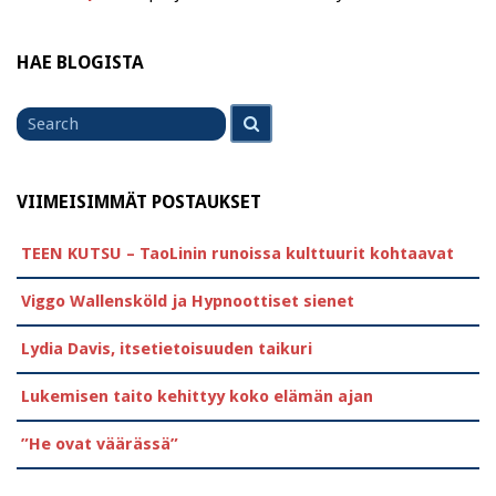
HAE BLOGISTA
Search
Search
for
VIIMEISIMMÄT POSTAUKSET
TEEN KUTSU – TaoLinin runoissa kulttuurit kohtaavat
Viggo Wallensköld ja Hypnoottiset sienet
Lydia Davis, itsetietoisuuden taikuri
Lukemisen taito kehittyy koko elämän ajan
”He ovat väärässä”