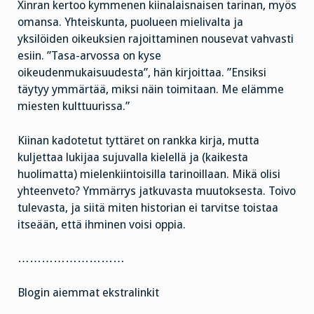
Xinran kertoo kymmenen kiinalaisnaisen tarinan, myös
omansa. Yhteiskunta, puolueen mielivalta ja
yksilöiden oikeuksien rajoittaminen nousevat vahvasti
esiin. ”Tasa-arvossa on kyse
oikeudenmukaisuudesta”, hän kirjoittaa. ”Ensiksi
täytyy ymmärtää, miksi näin toimitaan. Me elämme
miesten kulttuurissa.”
Kiinan kadotetut tyttäret on rankka kirja, mutta
kuljettaa lukijaa sujuvalla kielellä ja (kaikesta
huolimatta) mielenkiintoisilla tarinoillaan. Mikä olisi
yhteenveto? Ymmärrys jatkuvasta muutoksesta. Toivo
tulevasta, ja siitä miten historian ei tarvitse toistaa
itseään, että ihminen voisi oppia.
………………………
Blogin aiemmat ekstralinkit