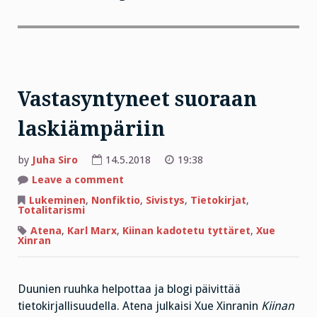
Vastasyntyneet suoraan
laskiämpäriin
by
Juha Siro
14.5.2018
19:38
on
Leave a comment
Vastasyntyneet
suoraan
Lukeminen
,
Nonfiktio
,
Sivistys
,
Tietokirjat
,
laskiämpäriin
Totalitarismi
Atena
,
Karl Marx
,
Kiinan kadotetu tyttäret
,
Xue
Xinran
Duunien ruuhka helpottaa ja blogi päivittää
tietokirjallisuudella. Atena julkaisi Xue Xinranin
Kiinan