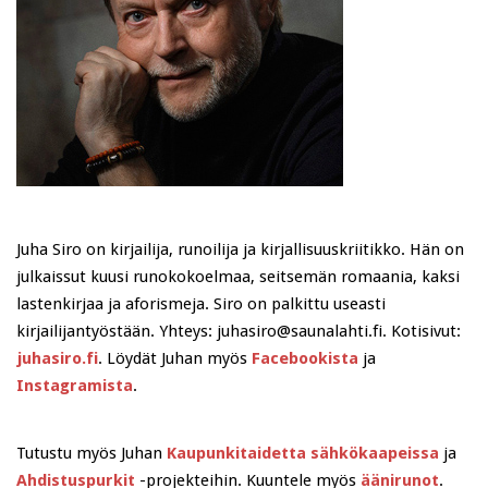
Juha Siro on kirjailija, runoilija ja kirjallisuuskriitikko. Hän on
julkaissut kuusi runokokoelmaa, seitsemän romaania, kaksi
lastenkirjaa ja aforismeja. Siro on palkittu useasti
kirjailijantyöstään. Yhteys: juhasiro@saunalahti.fi. Kotisivut:
juhasiro.fi
. Löydät Juhan myös
Facebookista
ja
Instagramista
.
Tutustu myös Juhan
Kaupunkitaidetta sähkökaapeissa
ja
Ahdistuspurkit
-projekteihin. Kuuntele myös
äänirunot
.