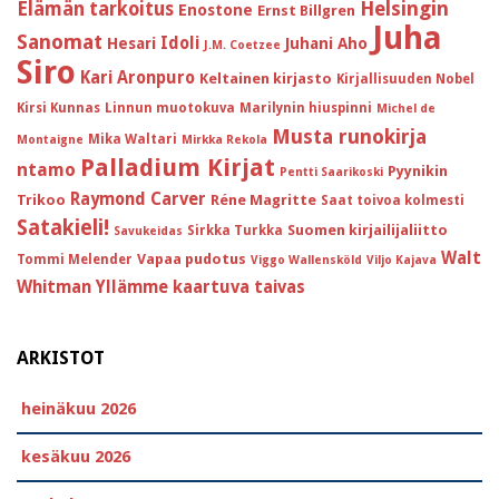
Helsingin
Elämän tarkoitus
Enostone
Ernst Billgren
Juha
Sanomat
Idoli
Hesari
Juhani Aho
J.M. Coetzee
Siro
Kari Aronpuro
Keltainen kirjasto
Kirjallisuuden Nobel
Kirsi Kunnas
Linnun muotokuva
Marilynin hiuspinni
Michel de
Musta runokirja
Mika Waltari
Montaigne
Mirkka Rekola
Palladium Kirjat
ntamo
Pyynikin
Pentti Saarikoski
Raymond Carver
Trikoo
Réne Magritte
Saat toivoa kolmesti
Satakieli!
Suomen kirjailijaliitto
Sirkka Turkka
Savukeidas
Walt
Vapaa pudotus
Tommi Melender
Viggo Wallensköld
Viljo Kajava
Whitman
Yllämme kaartuva taivas
ARKISTOT
heinäkuu 2026
kesäkuu 2026