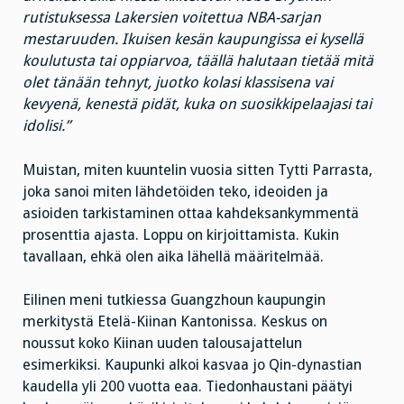
rutistuksessa Lakersien voitettua NBA-sarjan
mestaruuden. Ikuisen kesän kaupungissa ei kysellä
koulutusta tai oppiarvoa, täällä halutaan tietää mitä
olet tänään tehnyt, juotko kolasi klassisena vai
kevyenä, kenestä pidät, kuka on suosikkipelaajasi tai
idolisi.”
Muistan, miten kuuntelin vuosia sitten Tytti Parrasta,
joka sanoi miten lähdetöiden teko, ideoiden ja
asioiden tarkistaminen ottaa kahdeksankymmentä
prosenttia ajasta. Loppu on kirjoittamista. Kukin
tavallaan, ehkä olen aika lähellä määritelmää.
Eilinen meni tutkiessa Guangzhoun kaupungin
merkitystä Etelä-Kiinan Kantonissa. Keskus on
noussut koko Kiinan uuden talousajattelun
esimerkiksi. Kaupunki alkoi kasvaa jo Qin-dynastian
kaudella yli 200 vuotta eaa. Tiedonhaustani päätyi