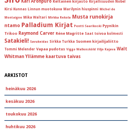
Kari Aronpuro
Keltainen kirjasto
Kirjallisuuden Nobel
Kirsi Kunnas
Linnun muotokuva
Marilynin hiuspinni
Michel de
Musta runokirja
Mika Waltari
Montaigne
Mirkka Rekola
Palladium Kirjat
ntamo
Pyynikin
Pentti Saarikoski
Raymond Carver
Trikoo
Réne Magritte
Saat toivoa kolmesti
Satakieli!
Suomen kirjailijaliitto
Sirkka Turkka
Savukeidas
Walt
Vapaa pudotus
Tommi Melender
Viggo Wallensköld
Viljo Kajava
Whitman
Yllämme kaartuva taivas
ARKISTOT
heinäkuu 2026
kesäkuu 2026
toukokuu 2026
huhtikuu 2026