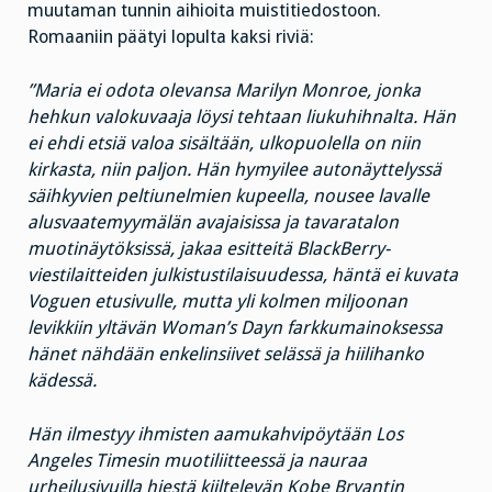
muutaman tunnin aihioita muistitiedostoon.
Romaaniin päätyi lopulta kaksi riviä:
”Maria ei odota olevansa Marilyn Monroe, jonka
hehkun valokuvaaja löysi tehtaan liukuhihnalta. Hän
ei ehdi etsiä valoa sisältään, ulkopuolella on niin
kirkasta, niin paljon. Hän hymyilee autonäyttelyssä
säihkyvien peltiunelmien kupeella, nousee lavalle
alusvaatemyymälän avajaisissa ja tavaratalon
muotinäytöksissä, jakaa esitteitä BlackBerry-
viestilaitteiden julkistustilaisuudessa, häntä ei kuvata
Voguen etusivulle, mutta yli kolmen miljoonan
levikkiin yltävän Woman’s Dayn farkkumainoksessa
hänet nähdään enkelinsiivet selässä ja hiilihanko
kädessä.
Hän ilmestyy ihmisten aamukahvipöytään Los
Angeles Timesin muotiliitteessä ja nauraa
urheilusivuilla hiestä kiiltelevän Kobe Bryantin