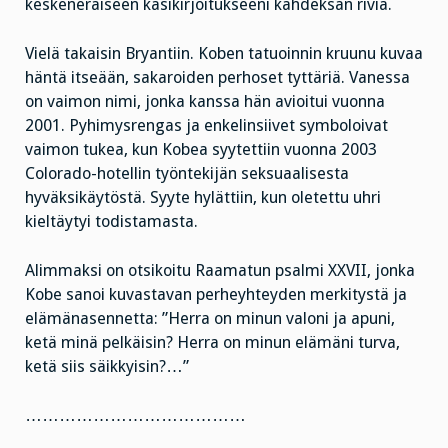
keskeneräiseen käsikirjoitukseeni kahdeksan riviä.
Vielä takaisin Bryantiin. Koben tatuoinnin kruunu kuvaa
häntä itseään, sakaroiden perhoset tyttäriä. Vanessa
on vaimon nimi, jonka kanssa hän avioitui vuonna
2001. Pyhimysrengas ja enkelinsiivet symboloivat
vaimon tukea, kun Kobea syytettiin vuonna 2003
Colorado-hotellin työntekijän seksuaalisesta
hyväksikäytöstä. Syyte hylättiin, kun oletettu uhri
kieltäytyi todistamasta.
Alimmaksi on otsikoitu Raamatun psalmi XXVII, jonka
Kobe sanoi kuvastavan perheyhteyden merkitystä ja
elämänasennetta: ”Herra on minun valoni ja apuni,
ketä minä pelkäisin? Herra on minun elämäni turva,
ketä siis säikkyisin?…”
…………………………………