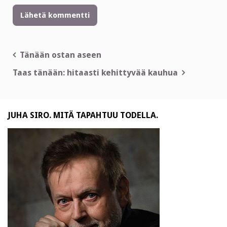
Artikkelien
Tänään ostan aseen
selaus
Taas tänään: hitaasti kehittyvää kauhua
JUHA SIRO. MITÄ TAPAHTUU TODELLA.