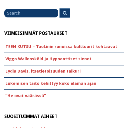
Search
Search
for
VIIMEISIMMÄT POSTAUKSET
TEEN KUTSU – TaoLinin runoissa kulttuurit kohtaavat
Viggo Wallensköld ja Hypnoottiset sienet
Lydia Davis, itsetietoisuuden taikuri
Lukemisen taito kehittyy koko elämän ajan
”He ovat väärässä”
SUOSITUIMMAT AIHEET