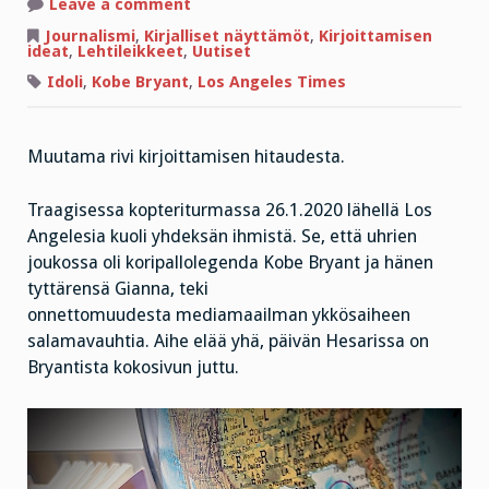
on
Leave a comment
Kobe
Bryantin
Journalismi
,
Kirjalliset näyttämöt
,
Kirjoittamisen
rutistuksessa
ideat
,
Lehtileikkeet
,
Uutiset
Idoli
,
Kobe Bryant
,
Los Angeles Times
Muutama rivi kirjoittamisen hitaudesta.
Traagisessa kopteriturmassa 26.1.2020 lähellä Los
Angelesia kuoli yhdeksän ihmistä. Se, että uhrien
joukossa oli koripallolegenda Kobe Bryant ja hänen
tyttärensä Gianna, teki
onnettomuudesta mediamaailman ykkösaiheen
salamavauhtia. Aihe elää yhä, päivän Hesarissa on
Bryantista kokosivun juttu.