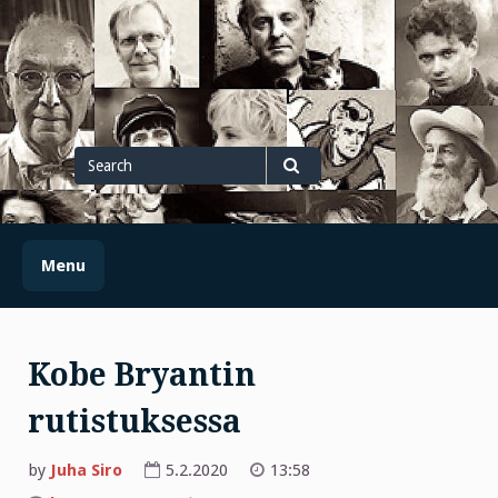
Skip
to
content
Search
for
Search
Menu
Kobe Bryantin
rutistuksessa
by
Juha Siro
5.2.2020
13:58