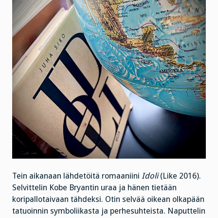
Tein aikanaan lähdetöitä romaaniini
Idoli
(Like 2016).
Selvittelin Kobe Bryantin uraa ja hänen tietään
koripallotaivaan tähdeksi. Otin selvää oikean olkapään
tatuoinnin symboliikasta ja perhesuhteista. Naputtelin