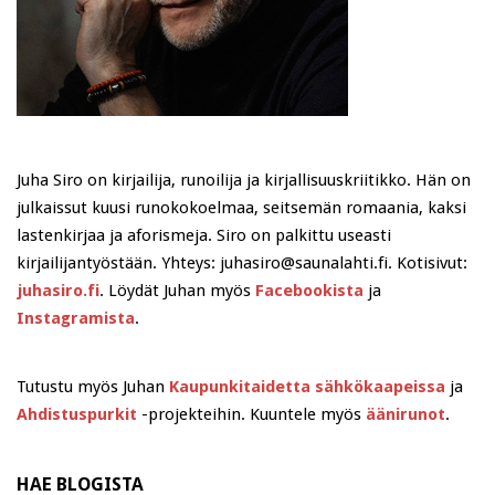
Juha Siro on kirjailija, runoilija ja kirjallisuuskriitikko. Hän on
julkaissut kuusi runokokoelmaa, seitsemän romaania, kaksi
lastenkirjaa ja aforismeja. Siro on palkittu useasti
kirjailijantyöstään. Yhteys: juhasiro@saunalahti.fi. Kotisivut:
juhasiro.fi
. Löydät Juhan myös
Facebookista
ja
Instagramista
.
Tutustu myös Juhan
Kaupunkitaidetta sähkökaapeissa
ja
Ahdistuspurkit
-projekteihin. Kuuntele myös
äänirunot
.
HAE BLOGISTA