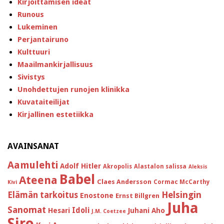
Kirjoittamisen ideat
Runous
Lukeminen
Perjantairuno
Kulttuuri
Maailmankirjallisuus
Sivistys
Unohdettujen runojen klinikka
Kuvataiteilijat
Kirjallinen estetiikka
AVAINSANAT
Aamulehti
Adolf Hitler
Akropolis
Alastalon salissa
Aleksis
Babel
Ateena
Claes Andersson
Cormac McCarthy
Kivi
Helsingin
Elämän tarkoitus
Enostone
Ernst Billgren
Juha
Sanomat
Idoli
Hesari
Juhani Aho
J.M. Coetzee
Siro