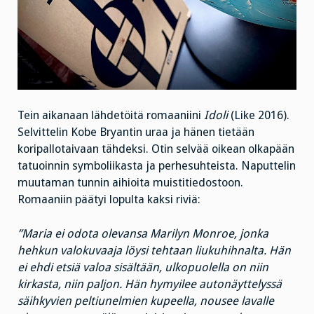
Tein aikanaan lähdetöitä romaaniini
Idoli
(Like 2016).
Selvittelin Kobe Bryantin uraa ja hänen tietään
koripallotaivaan tähdeksi. Otin selvää oikean olkapään
tatuoinnin symboliikasta ja perhesuhteista. Naputtelin
muutaman tunnin aihioita muistitiedostoon.
Romaaniin päätyi lopulta kaksi riviä:
”Maria ei odota olevansa Marilyn Monroe, jonka
hehkun valokuvaaja löysi tehtaan liukuhihnalta. Hän
ei ehdi etsiä valoa sisältään, ulkopuolella on niin
kirkasta, niin paljon. Hän hymyilee autonäyttelyssä
säihkyvien peltiunelmien kupeella, nousee lavalle