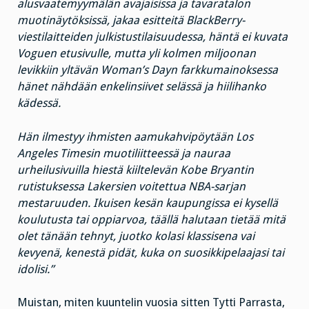
alusvaatemyymälän avajaisissa ja tavaratalon
muotinäytöksissä, jakaa esitteitä BlackBerry-
viestilaitteiden julkistustilaisuudessa, häntä ei kuvata
Voguen etusivulle, mutta yli kolmen miljoonan
levikkiin yltävän Woman’s Dayn farkkumainoksessa
hänet nähdään enkelinsiivet selässä ja hiilihanko
kädessä.
Hän ilmestyy ihmisten aamukahvipöytään Los
Angeles Timesin muotiliitteessä ja nauraa
urheilusivuilla hiestä kiiltelevän Kobe Bryantin
rutistuksessa Lakersien voitettua NBA-sarjan
mestaruuden. Ikuisen kesän kaupungissa ei kysellä
koulutusta tai oppiarvoa, täällä halutaan tietää mitä
olet tänään tehnyt, juotko kolasi klassisena vai
kevyenä, kenestä pidät, kuka on suosikkipelaajasi tai
idolisi.”
Muistan, miten kuuntelin vuosia sitten Tytti Parrasta,