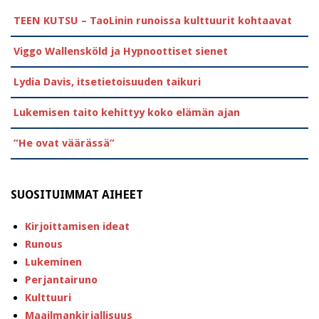
TEEN KUTSU – TaoLinin runoissa kulttuurit kohtaavat
Viggo Wallensköld ja Hypnoottiset sienet
Lydia Davis, itsetietoisuuden taikuri
Lukemisen taito kehittyy koko elämän ajan
”He ovat väärässä”
SUOSITUIMMAT AIHEET
Kirjoittamisen ideat
Runous
Lukeminen
Perjantairuno
Kulttuuri
Maailmankirjallisuus