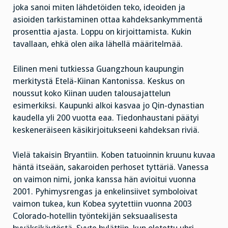
joka sanoi miten lähdetöiden teko, ideoiden ja
asioiden tarkistaminen ottaa kahdeksankymmentä
prosenttia ajasta. Loppu on kirjoittamista. Kukin
tavallaan, ehkä olen aika lähellä määritelmää.
Eilinen meni tutkiessa Guangzhoun kaupungin
merkitystä Etelä-Kiinan Kantonissa. Keskus on
noussut koko Kiinan uuden talousajattelun
esimerkiksi. Kaupunki alkoi kasvaa jo Qin-dynastian
kaudella yli 200 vuotta eaa. Tiedonhaustani päätyi
keskeneräiseen käsikirjoitukseeni kahdeksan riviä.
Vielä takaisin Bryantiin. Koben tatuoinnin kruunu kuvaa
häntä itseään, sakaroiden perhoset tyttäriä. Vanessa
on vaimon nimi, jonka kanssa hän avioitui vuonna
2001. Pyhimysrengas ja enkelinsiivet symboloivat
vaimon tukea, kun Kobea syytettiin vuonna 2003
Colorado-hotellin työntekijän seksuaalisesta