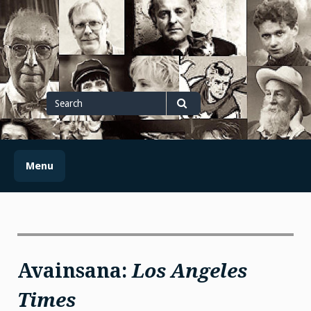
Skip
to
content
Search
for
Search
Menu
Avainsana:
Los Angeles
Times