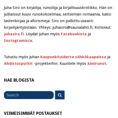
Juha Siro on kirjailija, runoilija ja kirjallisuuskriitikko. Hän on
julkaissut kuusi runokokoelmaa, seitsemän romaania, kaksi
lastenkirjaa ja aforismeja. Siro on palkittu useasti
kirjailijantyöstään. Yhteys: juhasiro@saunalahti.fi. Kotisivut:
juhasiro.fi
. Löydät Juhan myös
Facebookista
ja
Instagramista
.
Tutustu myös Juhan
Kaupunkitaidetta sähkökaapeissa
ja
Ahdistuspurkit
-projekteihin. Kuuntele myös
äänirunot
.
HAE BLOGISTA
Search
Search
for
VIIMEISIMMÄT POSTAUKSET