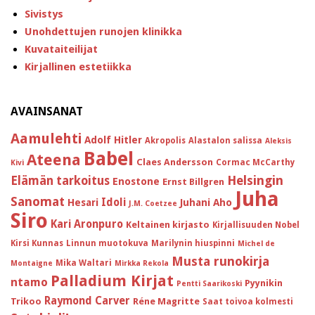
Sivistys
Unohdettujen runojen klinikka
Kuvataiteilijat
Kirjallinen estetiikka
AVAINSANAT
Aamulehti
Adolf Hitler
Akropolis
Alastalon salissa
Aleksis
Babel
Ateena
Claes Andersson
Cormac McCarthy
Kivi
Helsingin
Elämän tarkoitus
Enostone
Ernst Billgren
Juha
Sanomat
Idoli
Hesari
Juhani Aho
J.M. Coetzee
Siro
Kari Aronpuro
Keltainen kirjasto
Kirjallisuuden Nobel
Kirsi Kunnas
Linnun muotokuva
Marilynin hiuspinni
Michel de
Musta runokirja
Mika Waltari
Montaigne
Mirkka Rekola
Palladium Kirjat
ntamo
Pyynikin
Pentti Saarikoski
Raymond Carver
Trikoo
Réne Magritte
Saat toivoa kolmesti