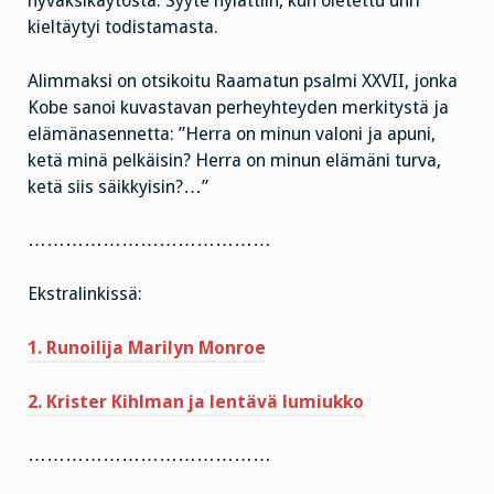
hyväksikäytöstä. Syyte hylättiin, kun oletettu uhri
kieltäytyi todistamasta.
Alimmaksi on otsikoitu Raamatun psalmi XXVII, jonka
Kobe sanoi kuvastavan perheyhteyden merkitystä ja
elämänasennetta: ”Herra on minun valoni ja apuni,
ketä minä pelkäisin? Herra on minun elämäni turva,
ketä siis säikkyisin?…”
…………………………………
Ekstralinkissä:
1. Runoilija Marilyn Monroe
2. Krister Kihlman ja lentävä lumiukko
…………………………………