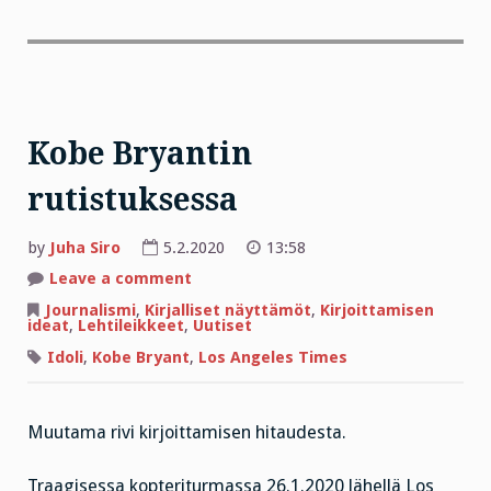
Kobe Bryantin
rutistuksessa
by
Juha Siro
5.2.2020
13:58
on
Leave a comment
Kobe
Bryantin
Journalismi
,
Kirjalliset näyttämöt
,
Kirjoittamisen
rutistuksessa
ideat
,
Lehtileikkeet
,
Uutiset
Idoli
,
Kobe Bryant
,
Los Angeles Times
Muutama rivi kirjoittamisen hitaudesta.
Traagisessa kopteriturmassa 26.1.2020 lähellä Los