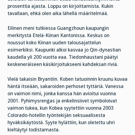
prosenttia ajasta. Loppu on kirjoittamista. Kukin
tavallaan, ehkä olen aika lähellä määritelmää.
Eilinen meni tutkiessa Guangzhoun kaupungin
merkitystä Etelä-Kiinan Kantonissa. Keskus on
noussut koko Kiinan uuden talousajattelun
esimerkiksi. Kaupunki alkoi kasvaa jo Qin-dynastian
kaudella yli 200 vuotta eaa. Tiedonhaustani päätyi
keskeneräiseen käsikirjoitukseeni kahdeksan riviä.
Vielä takaisin Bryantiin. Koben tatuoinnin kruunu kuvaa
häntä itseään, sakaroiden perhoset tyttäriä. Vanessa
on vaimon nimi, jonka kanssa hän avioitui vuonna
2001. Pyhimysrengas ja enkelinsiivet symboloivat
vaimon tukea, kun Kobea syytettiin vuonna 2003
Colorado-hotellin työntekijän seksuaalisesta
hyväksikäytöstä. Syyte hylättiin, kun oletettu uhri
kieltäytyi todistamasta.