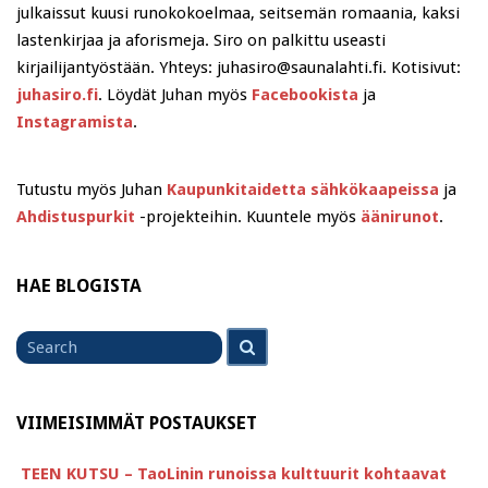
julkaissut kuusi runokokoelmaa, seitsemän romaania, kaksi
lastenkirjaa ja aforismeja. Siro on palkittu useasti
kirjailijantyöstään. Yhteys: juhasiro@saunalahti.fi. Kotisivut:
juhasiro.fi
. Löydät Juhan myös
Facebookista
ja
Instagramista
.
Tutustu myös Juhan
Kaupunkitaidetta sähkökaapeissa
ja
Ahdistuspurkit
-projekteihin. Kuuntele myös
äänirunot
.
HAE BLOGISTA
Search
Search
for
VIIMEISIMMÄT POSTAUKSET
TEEN KUTSU – TaoLinin runoissa kulttuurit kohtaavat