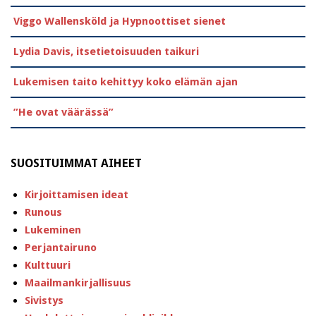
Viggo Wallensköld ja Hypnoottiset sienet
Lydia Davis, itsetietoisuuden taikuri
Lukemisen taito kehittyy koko elämän ajan
”He ovat väärässä”
SUOSITUIMMAT AIHEET
Kirjoittamisen ideat
Runous
Lukeminen
Perjantairuno
Kulttuuri
Maailmankirjallisuus
Sivistys