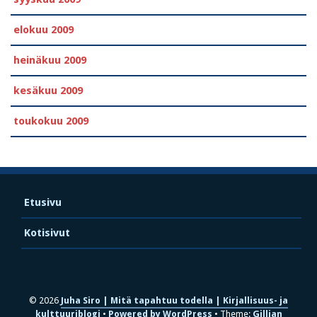
elokuu 2009
heinäkuu 2009
kesäkuu 2009
toukokuu 2009
Etusivu
Kotisivut
© 2026
Juha Siro | Mitä tapahtuu todella | Kirjallisuus- ja
kulttuuriblogi
Powered by WordPress
Theme:
Gillian