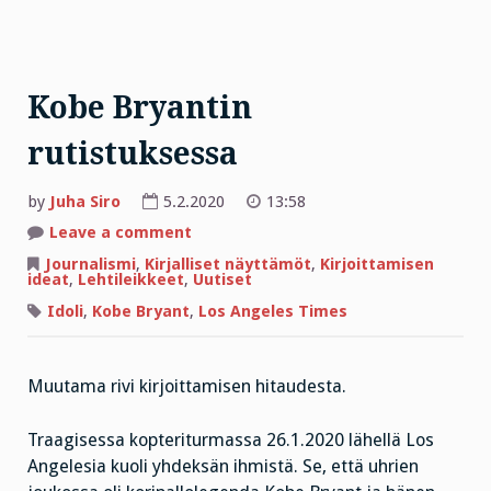
Kobe Bryantin
rutistuksessa
by
Juha Siro
5.2.2020
13:58
on
Leave a comment
Kobe
Bryantin
Journalismi
,
Kirjalliset näyttämöt
,
Kirjoittamisen
rutistuksessa
ideat
,
Lehtileikkeet
,
Uutiset
Idoli
,
Kobe Bryant
,
Los Angeles Times
Muutama rivi kirjoittamisen hitaudesta.
Traagisessa kopteriturmassa 26.1.2020 lähellä Los
Angelesia kuoli yhdeksän ihmistä. Se, että uhrien