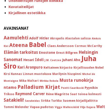
Unohdettujen runojen klinikka
Kuvataiteilijat
Kirjallinen estetiikka
AVAINSANAT
Aamulehti
Adolf Hitler
Akropolis
Alastalon salissa
Aleksis
Babel
Ateena
Claes Andersson
Cormac McCarthy
Kivi
Helsingin
Elämän tarkoitus
Enostone
Ernst Billgren
Juha
Sanomat
Idoli
Hesari
Juhani Aho
J.M. Coetzee
Siro
Kari Aronpuro
Keltainen kirjasto
Kirjallisuuden Nobel
Kirsi Kunnas
Linnun muotokuva
Marilynin hiuspinni
Michel de
Musta runokirja
Mika Waltari
Montaigne
Mirkka Rekola
Palladium Kirjat
ntamo
Pyynikin
Pentti Saarikoski
Raymond Carver
Trikoo
Réne Magritte
Saat toivoa kolmesti
Satakieli!
Suomen kirjailijaliitto
Sirkka Turkka
Savukeidas
Walt
Vapaa pudotus
Tommi Melender
Viggo Wallensköld
Viljo Kajava