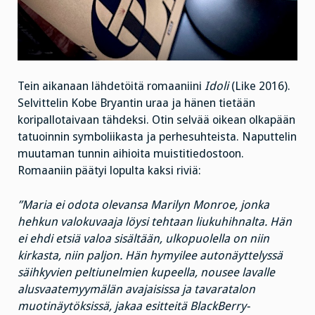
Tein aikanaan lähdetöitä romaaniini
Idoli
(Like 2016).
Selvittelin Kobe Bryantin uraa ja hänen tietään
koripallotaivaan tähdeksi. Otin selvää oikean olkapään
tatuoinnin symboliikasta ja perhesuhteista. Naputtelin
muutaman tunnin aihioita muistitiedostoon.
Romaaniin päätyi lopulta kaksi riviä:
”Maria ei odota olevansa Marilyn Monroe, jonka
hehkun valokuvaaja löysi tehtaan liukuhihnalta. Hän
ei ehdi etsiä valoa sisältään, ulkopuolella on niin
kirkasta, niin paljon. Hän hymyilee autonäyttelyssä
säihkyvien peltiunelmien kupeella, nousee lavalle
alusvaatemyymälän avajaisissa ja tavaratalon
muotinäytöksissä, jakaa esitteitä BlackBerry-