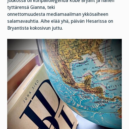
joukossa oli koripallolegenda Kobe Bryant ja hänen
tyttärensä Gianna, teki
onnettomuudesta mediamaailman ykkösaiheen
salamavauhtia. Aihe elää yhä, päivän Hesarissa on
Bryantista kokosivun juttu.