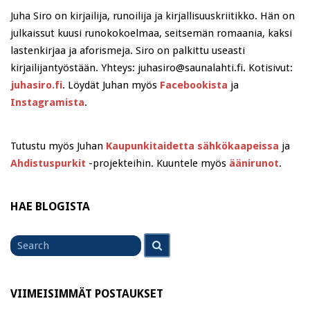
Juha Siro on kirjailija, runoilija ja kirjallisuuskriitikko. Hän on
julkaissut kuusi runokokoelmaa, seitsemän romaania, kaksi
lastenkirjaa ja aforismeja. Siro on palkittu useasti
kirjailijantyöstään. Yhteys: juhasiro@saunalahti.fi. Kotisivut:
juhasiro.fi
. Löydät Juhan myös
Facebookista
ja
Instagramista
.
Tutustu myös Juhan
Kaupunkitaidetta sähkökaapeissa
ja
Ahdistuspurkit
-projekteihin. Kuuntele myös
äänirunot
.
HAE BLOGISTA
Search
Search
for
VIIMEISIMMÄT POSTAUKSET