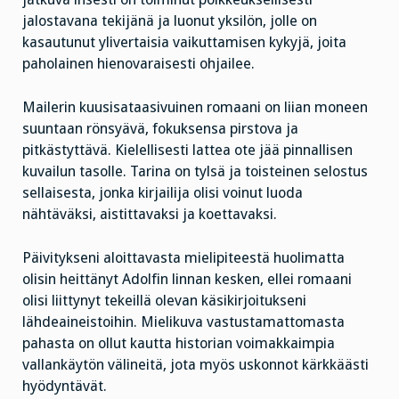
jalostavana tekijänä ja luonut yksilön, jolle on
kasautunut ylivertaisia vaikuttamisen kykyjä, joita
paholainen hienovaraisesti ohjailee.
Mailerin kuusisataasivuinen romaani on liian moneen
suuntaan rönsyävä, fokuksensa pirstova ja
pitkästyttävä. Kielellisesti lattea ote jää pinnallisen
kuvailun tasolle. Tarina on tylsä ja toisteinen selostus
sellaisesta, jonka kirjailija olisi voinut luoda
nähtäväksi, aistittavaksi ja koettavaksi.
Päivitykseni aloittavasta mielipiteestä huolimatta
olisin heittänyt Adolfin linnan kesken, ellei romaani
olisi liittynyt tekeillä olevan käsikirjoitukseni
lähdeaineistoihin. Mielikuva vastustamattomasta
pahasta on ollut kautta historian voimakkaimpia
vallankäytön välineitä, jota myös uskonnot kärkkäästi
hyödyntävät.