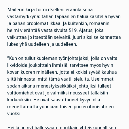
Mailerin kirja toimi itselleni eräänlaisena
vastamyrkkynä: tähän tapaan en halua käsitellä hyvän
ja pahan problematiikkaa. Ja kuitenkin, romaanin
helmi vierähtää vasta sivulta 519. Ajatus, joka
vaikuttaa jo itsestään selvältä. Juuri siksi se kannattaa
lukea yhä uudelleen ja uudelleen.
”Kun on tullut kuoleman työnjohtajaksi, jolla on valta
likvidoida joukoittain ihmisiä, tarvitsee myös hyvin
kovan kuoren minälleen, jotta ei kokisi syvää kauhua
siitä hinnasta, mitä tämä vaatii sielulta. Useimmat
sodan aikana menestyksekkäiksi johtajiksi tulleet
valtiomiehet ovat jo valmiiksi nousseet tällaisiin
korkeuksiin. He ovat saavuttaneet kyvyn olla
menettämättä yöuniaan toisen puolen ihmisuhrien
vuoksi.
Heillä on nyt hallussaan tehokkain yhteiskunnallisen