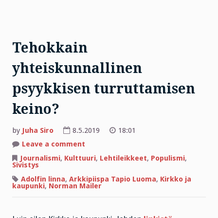
Tehokkain
yhteiskunnallinen
psyykkisen turruttamisen
keino?
by
Juha Siro
8.5.2019
18:01
on
Leave a comment
Tehokkain
yhteiskunnallinen
Journalismi
,
Kulttuuri
,
Lehtileikkeet
,
Populismi
,
psyykkisen
Sivistys
turruttamisen
keino?
Adolfin linna
,
Arkkipiispa Tapio Luoma
,
Kirkko ja
kaupunki
,
Norman Mailer