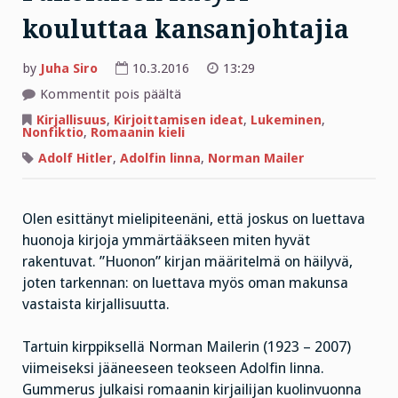
kouluttaa kansanjohtajia
by
Juha Siro
10.3.2016
13:29
artikkelissa
Kommentit pois päältä
Paholaisen
kätyri
Kirjallisuus
,
Kirjoittamisen ideat
,
Lukeminen
,
kouluttaa
Nonfiktio
,
Romaanin kieli
kansanjohtajia
Adolf Hitler
,
Adolfin linna
,
Norman Mailer
Olen esittänyt mielipiteenäni, että joskus on luettava
huonoja kirjoja ymmärtääkseen miten hyvät
rakentuvat. ”Huonon” kirjan määritelmä on häilyvä,
joten tarkennan: on luettava myös oman makunsa
vastaista kirjallisuutta.
Tartuin kirppiksellä Norman Mailerin (1923 – 2007)
viimeiseksi jääneeseen teokseen Adolfin linna.
Gummerus julkaisi romaanin kirjailijan kuolinvuonna