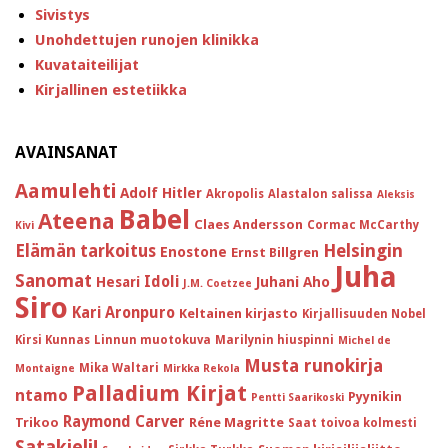
Sivistys
Unohdettujen runojen klinikka
Kuvataiteilijat
Kirjallinen estetiikka
AVAINSANAT
Aamulehti
Adolf Hitler
Akropolis
Alastalon salissa
Aleksis
Babel
Ateena
Claes Andersson
Cormac McCarthy
Kivi
Helsingin
Elämän tarkoitus
Enostone
Ernst Billgren
Juha
Sanomat
Idoli
Hesari
Juhani Aho
J.M. Coetzee
Siro
Kari Aronpuro
Keltainen kirjasto
Kirjallisuuden Nobel
Kirsi Kunnas
Linnun muotokuva
Marilynin hiuspinni
Michel de
Musta runokirja
Mika Waltari
Montaigne
Mirkka Rekola
Palladium Kirjat
ntamo
Pyynikin
Pentti Saarikoski
Raymond Carver
Trikoo
Réne Magritte
Saat toivoa kolmesti
Satakieli!