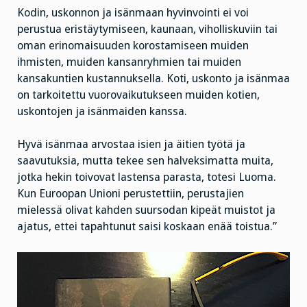
Kodin, uskonnon ja isänmaan hyvinvointi ei voi
perustua eristäytymiseen, kaunaan, viholliskuviin tai
oman erinomaisuuden korostamiseen muiden
ihmisten, muiden kansanryhmien tai muiden
kansakuntien kustannuksella. Koti, uskonto ja isänmaa
on tarkoitettu vuorovaikutukseen muiden kotien,
uskontojen ja isänmaiden kanssa.
Hyvä isänmaa arvostaa isien ja äitien työtä ja
saavutuksia, mutta tekee sen halveksimatta muita,
jotka hekin toivovat lastensa parasta, totesi Luoma.
Kun Euroopan Unioni perustettiin, perustajien
mielessä olivat kahden suursodan kipeät muistot ja
ajatus, ettei tapahtunut saisi koskaan enää toistua.”