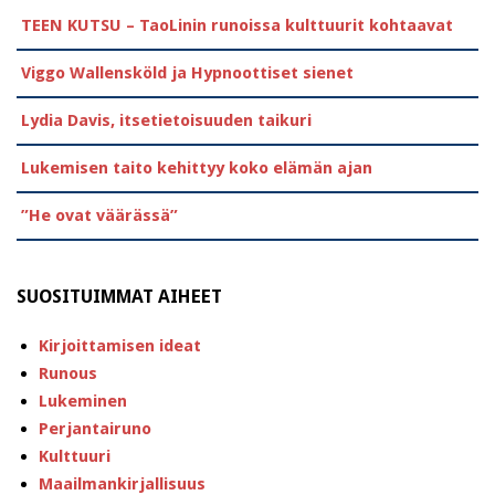
TEEN KUTSU – TaoLinin runoissa kulttuurit kohtaavat
Viggo Wallensköld ja Hypnoottiset sienet
Lydia Davis, itsetietoisuuden taikuri
Lukemisen taito kehittyy koko elämän ajan
”He ovat väärässä”
SUOSITUIMMAT AIHEET
Kirjoittamisen ideat
Runous
Lukeminen
Perjantairuno
Kulttuuri
Maailmankirjallisuus