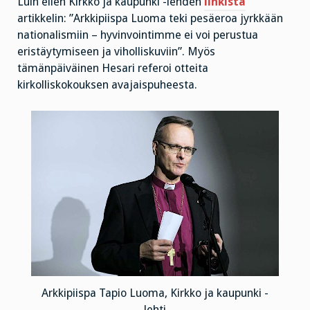
Luin eilen Kirkko ja kaupunki -lehden
linkistä
artikkelin: ”Arkkipiispa Luoma teki pesäeroa jyrkkään
nationalismiin – hyvinvointimme ei voi perustua
eristäytymiseen ja viholliskuviin”. Myös
tämänpäiväinen Hesari referoi otteita
kirkolliskokouksen avajaispuheesta.
Arkkipiispa Tapio Luoma, Kirkko ja kaupunki -
lehti