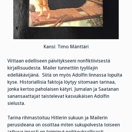
Kansi: Timo Mänttäri
Viittaan edelliseen päivitykseeni nonfiktiivisestä
kirjallisuudesta. Mailer tunnettiin tyylilajin
edelläkävijänä. Siitä on myös Adolfin linnassa lopulta
kyse. Historiallisia faktoja löytyy sitomaan tarinaa,
jonka kertoo paholaisen kätyri. Jumalan ja Saatanan
sanansaattajat taistelevat kasvuikäisen Adolfin
sielusta.
Tarina rihmastoituu Hitlerin sukuun ja Mailerin
perusideana on osoittaa miten sukupolvesta toiseen
jatkuva insesti on toiminut poikkeuksellisesti