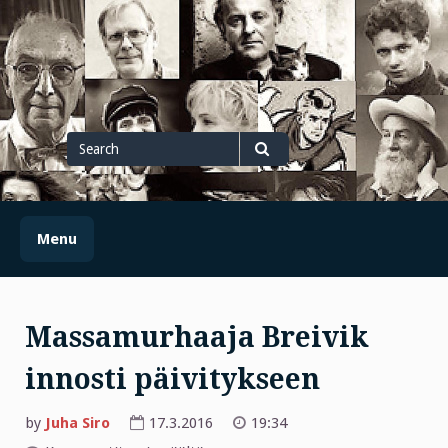
Skip
to
content
Search
for
Search
Menu
Massamurhaaja Breivik
innosti päivitykseen
by
Juha Siro
17.3.2016
19:34