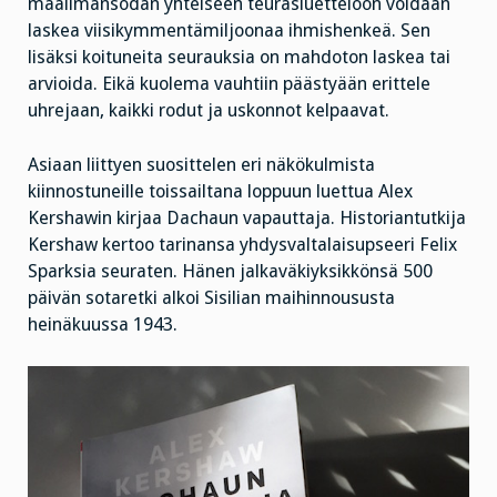
maailmansodan yhteiseen teurasluetteloon voidaan
laskea viisikymmentämiljoonaa ihmishenkeä. Sen
lisäksi koituneita seurauksia on mahdoton laskea tai
arvioida. Eikä kuolema vauhtiin päästyään erittele
uhrejaan, kaikki rodut ja uskonnot kelpaavat.
Asiaan liittyen suosittelen eri näkökulmista
kiinnostuneille toissailtana loppuun luettua Alex
Kershawin kirjaa Dachaun vapauttaja. Historiantutkija
Kershaw kertoo tarinansa yhdysvaltalaisupseeri Felix
Sparksia seuraten. Hänen jalkaväkiyksikkönsä 500
päivän sotaretki alkoi Sisilian maihinnoususta
heinäkuussa 1943.