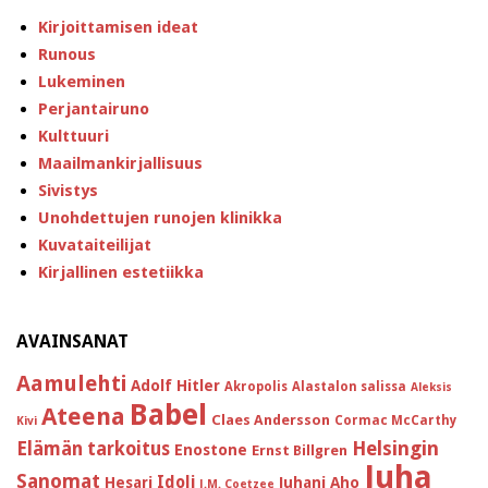
Kirjoittamisen ideat
Runous
Lukeminen
Perjantairuno
Kulttuuri
Maailmankirjallisuus
Sivistys
Unohdettujen runojen klinikka
Kuvataiteilijat
Kirjallinen estetiikka
AVAINSANAT
Aamulehti
Adolf Hitler
Akropolis
Alastalon salissa
Aleksis
Babel
Ateena
Claes Andersson
Cormac McCarthy
Kivi
Helsingin
Elämän tarkoitus
Enostone
Ernst Billgren
Juha
Sanomat
Idoli
Hesari
Juhani Aho
J.M. Coetzee