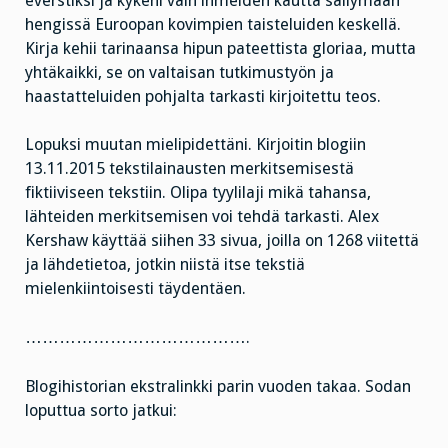
everstiksi ja kykeni vain ihmeiden kautta säilymään
hengissä Euroopan kovimpien taisteluiden keskellä.
Kirja kehii tarinaansa hipun pateettista gloriaa, mutta
yhtäkaikki, se on valtaisan tutkimustyön ja
haastatteluiden pohjalta tarkasti kirjoitettu teos.
Lopuksi muutan mielipidettäni. Kirjoitin blogiin
13.11.2015 tekstilainausten merkitsemisestä
fiktiiviseen tekstiin. Olipa tyylilaji mikä tahansa,
lähteiden merkitsemisen voi tehdä tarkasti. Alex
Kershaw käyttää siihen 33 sivua, joilla on 1268 viitettä
ja lähdetietoa, jotkin niistä itse tekstiä
mielenkiintoisesti täydentäen.
………………………………….
Blogihistorian ekstralinkki parin vuoden takaa. Sodan
loputtua sorto jatkui: