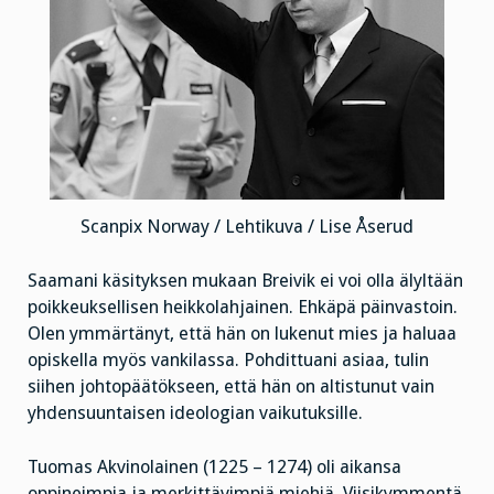
Scanpix Norway / Lehtikuva / Lise Åserud
Saamani käsityksen mukaan Breivik ei voi olla älyltään
poikkeuksellisen heikkolahjainen. Ehkäpä päinvastoin.
Olen ymmärtänyt, että hän on lukenut mies ja haluaa
opiskella myös vankilassa. Pohdittuani asiaa, tulin
siihen johtopäätökseen, että hän on altistunut vain
yhdensuuntaisen ideologian vaikutuksille.
Tuomas Akvinolainen (1225 – 1274) oli aikansa
oppineimpia ja merkittävimpiä miehiä. Viisikymmentä