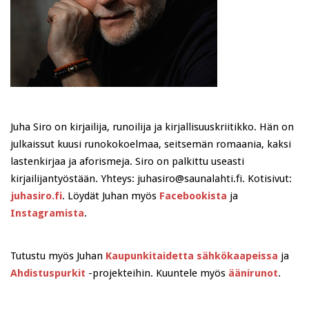
Juha Siro on kirjailija, runoilija ja kirjallisuuskriitikko. Hän on
julkaissut kuusi runokokoelmaa, seitsemän romaania, kaksi
lastenkirjaa ja aforismeja. Siro on palkittu useasti
kirjailijantyöstään. Yhteys: juhasiro@saunalahti.fi. Kotisivut:
juhasiro.fi
. Löydät Juhan myös
Facebookista
ja
Instagramista
.
Tutustu myös Juhan
Kaupunkitaidetta sähkökaapeissa
ja
Ahdistuspurkit
-projekteihin. Kuuntele myös
äänirunot
.