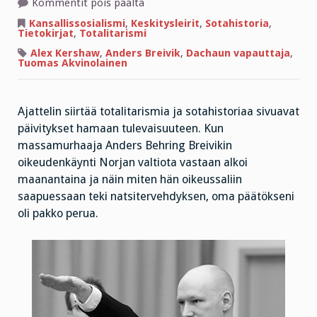
artikkelissa
Kommentit pois päältä
Massamurhaaja
Breivik
Kansallissosialismi
,
Keskitysleirit
,
Sotahistoria
,
innosti
Tietokirjat
,
Totalitarismi
päivitykseen
Alex Kershaw
,
Anders Breivik
,
Dachaun vapauttaja
,
Tuomas Akvinolainen
Ajattelin siirtää totalitarismia ja sotahistoriaa sivuavat
päivitykset hamaan tulevaisuuteen. Kun
massamurhaaja Anders Behring Breivikin
oikeudenkäynti Norjan valtiota vastaan alkoi
maanantaina ja näin miten hän oikeussaliin
saapuessaan teki natsitervehdyksen, oma päätökseni
oli pakko perua.