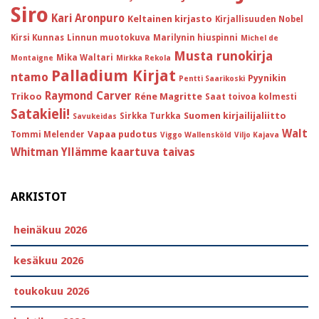
Siro
Kari Aronpuro
Keltainen kirjasto
Kirjallisuuden Nobel
Kirsi Kunnas
Linnun muotokuva
Marilynin hiuspinni
Michel de
Musta runokirja
Mika Waltari
Montaigne
Mirkka Rekola
Palladium Kirjat
ntamo
Pyynikin
Pentti Saarikoski
Raymond Carver
Trikoo
Réne Magritte
Saat toivoa kolmesti
Satakieli!
Suomen kirjailijaliitto
Sirkka Turkka
Savukeidas
Walt
Vapaa pudotus
Tommi Melender
Viggo Wallensköld
Viljo Kajava
Whitman
Yllämme kaartuva taivas
ARKISTOT
heinäkuu 2026
kesäkuu 2026
toukokuu 2026