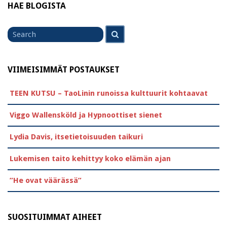
HAE BLOGISTA
Search
Search
for
VIIMEISIMMÄT POSTAUKSET
TEEN KUTSU – TaoLinin runoissa kulttuurit kohtaavat
Viggo Wallensköld ja Hypnoottiset sienet
Lydia Davis, itsetietoisuuden taikuri
Lukemisen taito kehittyy koko elämän ajan
”He ovat väärässä”
SUOSITUIMMAT AIHEET