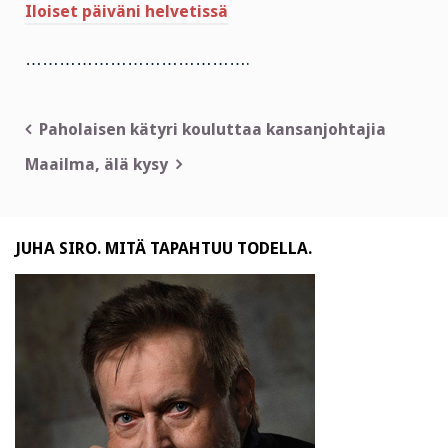
Iloiset päiväni helvetissä
………………………………….
Artikkelien
Paholaisen kätyri kouluttaa kansanjohtajia
selaus
Maailma, älä kysy
JUHA SIRO. MITÄ TAPAHTUU TODELLA.