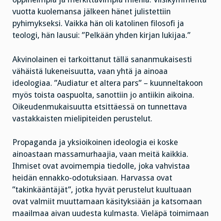
vuotta kuolemansa jälkeen hänet julistettiin
pyhimykseksi. Vaikka hän oli katolinen filosofi ja
teologi, hän lausui: ”Pelkään yhden kirjan lukijaa.”
Akvinolainen ei tarkoittanut tällä sananmukaisesti
vähäistä lukeneisuutta, vaan yhtä ja ainoaa
ideologiaa. ”Audiatur et altera pars” – kuunneltakoon
myös toista oaspuolta, sanottiin jo antiikin aikoina.
Oikeudenmukaisuutta etsittäessä on tunnettava
vastakkaisten mielipiteiden perustelut.
Propaganda ja yksioikoinen ideologia ei koske
ainoastaan massamurhaajia, vaan meitä kaikkia.
Ihmiset ovat avoimempia tiedolle, joka vahvistaa
heidän ennakko-odotuksiaan. Harvassa ovat
”takinkääntäjät”, jotka hyvät perustelut kuultuaan
ovat valmiit muuttamaan käsityksiään ja katsomaan
maailmaa aivan uudesta kulmasta. Vieläpä toimimaan