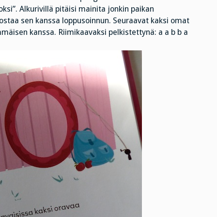
si”. Alkurivillä pitäisi mainita jonkin paikan
ostaa sen kanssa loppusoinnun. Seuraavat kaksi omat
mäisen kanssa. Riimikaavaksi pelkistettynä: a a b b a