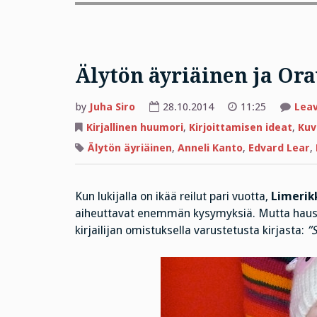
Älytön äyriäinen ja Ora
by
Juha Siro
28.10.2014
11:25
Lea
Kirjallinen huumori
,
Kirjoittamisen ideat
,
Kuv
Älytön äyriäinen
,
Anneli Kanto
,
Edvard Lear
,
Kun lukijalla on ikää reilut pari vuotta,
Limerik
aiheuttavat enemmän kysymyksiä. Mutta hausk
kirjailijan omistuksella varustetusta kirjasta:
”S