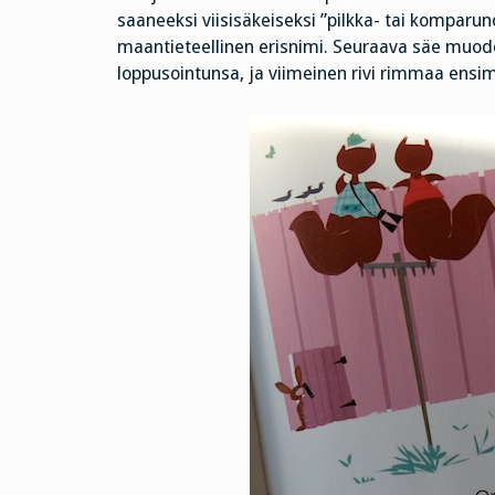
saaneeksi viisisäkeiseksi ”pilkka- tai komparunok
maantieteellinen erisnimi. Seuraava säe muod
loppusointunsa, ja viimeinen rivi rimmaa ensim