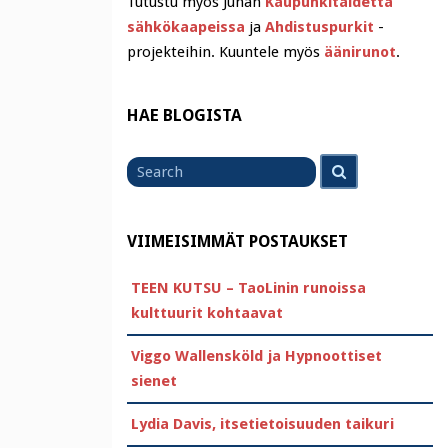
Tutustu myös Juhan
Kaupunkitaidetta
sähkökaapeissa
ja
Ahdistuspurkit
-
projekteihin. Kuuntele myös
äänirunot
.
HAE BLOGISTA
Search
Search
for
VIIMEISIMMÄT POSTAUKSET
TEEN KUTSU – TaoLinin runoissa
kulttuurit kohtaavat
Viggo Wallensköld ja Hypnoottiset
sienet
Lydia Davis, itsetietoisuuden taikuri