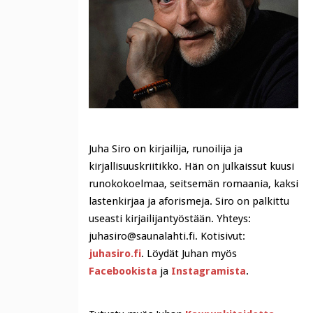
Juha Siro on kirjailija, runoilija ja
kirjallisuuskriitikko. Hän on julkaissut kuusi
runokokoelmaa, seitsemän romaania, kaksi
lastenkirjaa ja aforismeja. Siro on palkittu
useasti kirjailijantyöstään. Yhteys:
juhasiro@saunalahti.fi. Kotisivut:
juhasiro.fi
. Löydät Juhan myös
Facebookista
ja
Instagramista
.