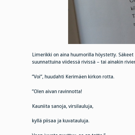
Limerikki on aina huumorilla höystetty. Säkeet s
suunnattuina viidessä rivissä – tai ainakin riv
”Voi”, huudahti Kerimäen kirkon rotta.
”Olen aivan ravinnotta!
Kauniita sanoja, virsilauluja,
kyllä piisaa ja kuvatauluja.