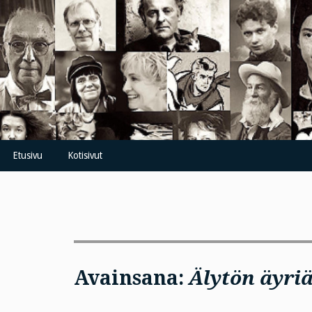
Skip
to
content
Etusivu
Kotisivut
Avainsana:
Älytön äyri