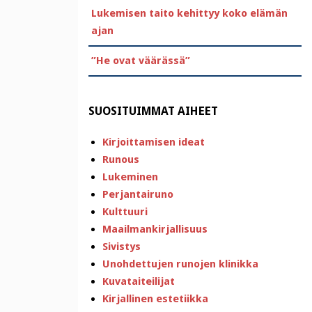
Lukemisen taito kehittyy koko elämän
ajan
”He ovat väärässä”
SUOSITUIMMAT AIHEET
Kirjoittamisen ideat
Runous
Lukeminen
Perjantairuno
Kulttuuri
Maailmankirjallisuus
Sivistys
Unohdettujen runojen klinikka
Kuvataiteilijat
Kirjallinen estetiikka