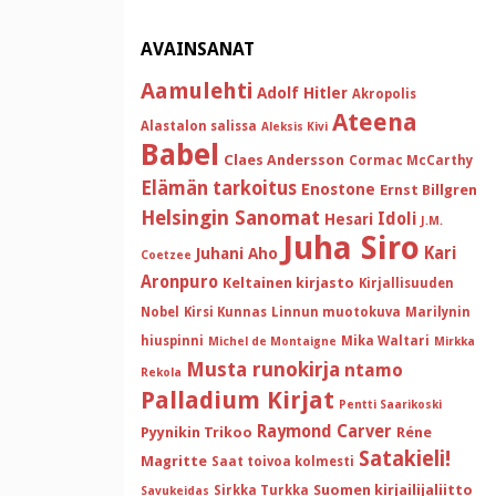
AVAINSANAT
Aamulehti
Adolf Hitler
Akropolis
Ateena
Alastalon salissa
Aleksis Kivi
Babel
Claes Andersson
Cormac McCarthy
Elämän tarkoitus
Enostone
Ernst Billgren
Helsingin Sanomat
Idoli
Hesari
J.M.
Juha Siro
Kari
Juhani Aho
Coetzee
Aronpuro
Keltainen kirjasto
Kirjallisuuden
Nobel
Kirsi Kunnas
Linnun muotokuva
Marilynin
hiuspinni
Mika Waltari
Michel de Montaigne
Mirkka
Musta runokirja
ntamo
Rekola
Palladium Kirjat
Pentti Saarikoski
Raymond Carver
Pyynikin Trikoo
Réne
Satakieli!
Magritte
Saat toivoa kolmesti
Suomen kirjailijaliitto
Sirkka Turkka
Savukeidas