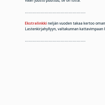
Vaan juusto puuttuu, se on totta.”
……………………………………….
Ekstralinkki
neljän vuoden takaa kertoo oman la
Lastenkirjahyllyyn, valtakunnan kattavimpaan la
……………………………………….