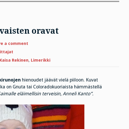
vaisten oravat
on
ve a comment
Älytön
äyriäinen
ittajat
ja
Oravaisten
Kaisa Rekinen
,
Limerikki
oravat
kirunojen
hienoudet jäävät vielä piiloon. Kuvat
a on Gnuta tai Coloradokuoriaista hämmästellä
aimalle eläimellisin terveisin, Anneli Kanto”.