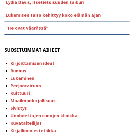
Lydia Davis, itsetietoisuuden taikuri
Lukemisen taito kehittyy koko elämän ajan
”He ovat väärässä”
SUOSITUIMMAT AIHEET
Kirjoittamisen ideat
Runous
Lukeminen
Perjantairuno
Kulttuuri
Maailmankirjallisuus
Sivistys
Unohdettujen runojen klinikka
Kuvataiteilijat
Kirjallinen estetiikka