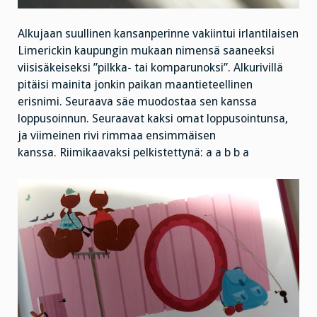
Alkujaan suullinen kansanperinne vakiintui irlantilaisen
Limerickin kaupungin mukaan nimensä saaneeksi
viisisäkeiseksi ”pilkka- tai komparunoksi”. Alkurivillä
pitäisi mainita jonkin paikan maantieteellinen
erisnimi. Seuraava säe muodostaa sen kanssa
loppusoinnun. Seuraavat kaksi omat loppusointunsa,
ja viimeinen rivi rimmaa ensimmäisen
kanssa. Riimikaavaksi pelkistettynä: a a b b a