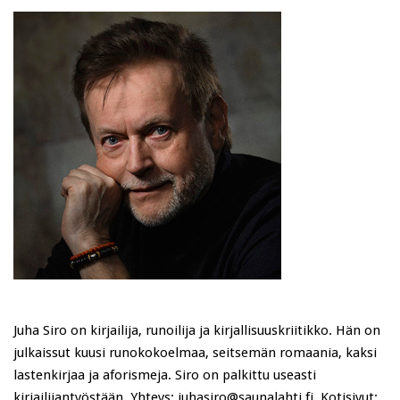
Juha Siro on kirjailija, runoilija ja kirjallisuuskriitikko. Hän on
julkaissut kuusi runokokoelmaa, seitsemän romaania, kaksi
lastenkirjaa ja aforismeja. Siro on palkittu useasti
kirjailijantyöstään. Yhteys: juhasiro@saunalahti.fi. Kotisivut: