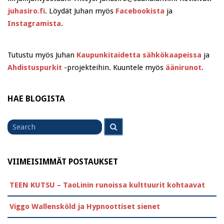
juhasiro.fi
. Löydät Juhan myös
Facebookista
ja
Instagramista
.
Tutustu myös Juhan
Kaupunkitaidetta sähkökaapeissa
ja
Ahdistuspurkit
-projekteihin. Kuuntele myös
äänirunot
.
HAE BLOGISTA
Search
Search
for
VIIMEISIMMÄT POSTAUKSET
TEEN KUTSU – TaoLinin runoissa kulttuurit kohtaavat
Viggo Wallensköld ja Hypnoottiset sienet