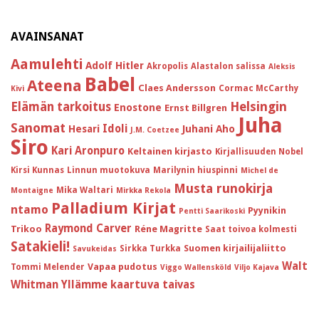
AVAINSANAT
Aamulehti
Adolf Hitler
Akropolis
Alastalon salissa
Aleksis
Babel
Ateena
Claes Andersson
Cormac McCarthy
Kivi
Helsingin
Elämän tarkoitus
Enostone
Ernst Billgren
Juha
Sanomat
Idoli
Hesari
Juhani Aho
J.M. Coetzee
Siro
Kari Aronpuro
Keltainen kirjasto
Kirjallisuuden Nobel
Kirsi Kunnas
Linnun muotokuva
Marilynin hiuspinni
Michel de
Musta runokirja
Mika Waltari
Montaigne
Mirkka Rekola
Palladium Kirjat
ntamo
Pyynikin
Pentti Saarikoski
Raymond Carver
Trikoo
Réne Magritte
Saat toivoa kolmesti
Satakieli!
Suomen kirjailijaliitto
Sirkka Turkka
Savukeidas
Walt
Vapaa pudotus
Tommi Melender
Viggo Wallensköld
Viljo Kajava
Whitman
Yllämme kaartuva taivas