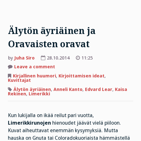
Älytön äyriäinen ja
Oravaisten oravat
by
Juha Siro
28.10.2014
11:25
on
Leave a comment
Älytön
äyriäinen
Kirjallinen huumori
,
Kirjoittamisen ideat
,
ja
Kuvittajat
Oravaisten
oravat
Älytön äyriäinen
,
Anneli Kanto
,
Edvard Lear
,
Kaisa
Rekinen
,
Limerikki
Kun lukijalla on ikää reilut pari vuotta,
Limerikkirunojen
hienoudet jäävät vielä piiloon.
Kuvat aiheuttavat enemmän kysymyksiä. Mutta
hauska on Gnuta tai Coloradokuoriaista hämmästellä