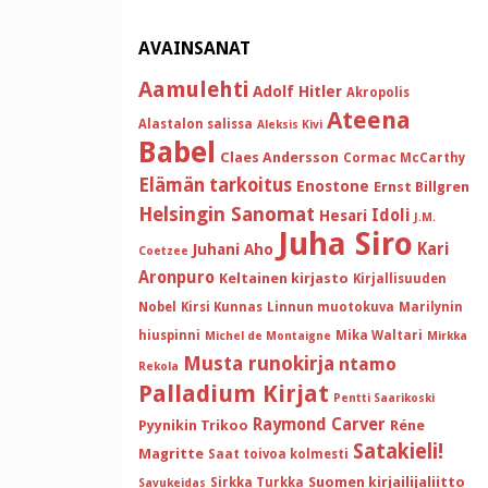
AVAINSANAT
Aamulehti
Adolf Hitler
Akropolis
Ateena
Alastalon salissa
Aleksis Kivi
Babel
Claes Andersson
Cormac McCarthy
Elämän tarkoitus
Enostone
Ernst Billgren
Helsingin Sanomat
Idoli
Hesari
J.M.
Juha Siro
Kari
Juhani Aho
Coetzee
Aronpuro
Keltainen kirjasto
Kirjallisuuden
Nobel
Kirsi Kunnas
Linnun muotokuva
Marilynin
hiuspinni
Mika Waltari
Michel de Montaigne
Mirkka
Musta runokirja
ntamo
Rekola
Palladium Kirjat
Pentti Saarikoski
Raymond Carver
Pyynikin Trikoo
Réne
Satakieli!
Magritte
Saat toivoa kolmesti
Suomen kirjailijaliitto
Sirkka Turkka
Savukeidas