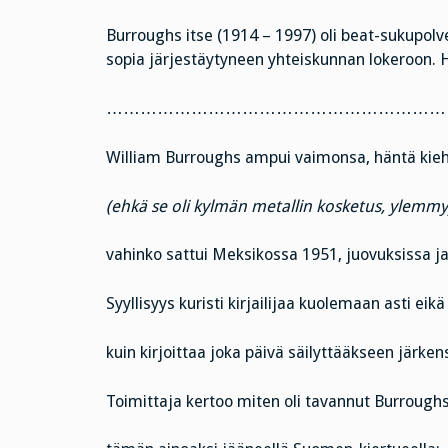
Burroughs itse (1914 – 1997) oli beat-sukupolve
sopia järjestäytyneen yhteiskunnan lokeroon.
………………………………………………………
William Burroughs ampui vaimonsa, häntä kieh
(ehkä se oli kylmän metallin kosketus, ylem
vahinko sattui Meksikossa 1951, juovuksissa ja l
Syyllisyys kuristi kirjailijaa kuolemaan asti eik
kuin kirjoittaa joka päivä säilyttääkseen järken
Toimittaja kertoo miten oli tavannut Burroughs