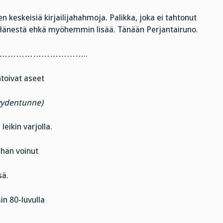
n keskeisiä kirjailijahahmoja. Palikka, joka ei tahtonut
 Hänestä ehkä myöhemmin lisää. Tänään Perjantairuno.
………………………..
toivat aseet
myydentunne)
eikin varjolla.
ä hän voinut
sä.
in 80-luvulla