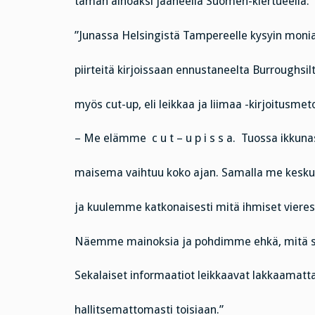
tämän ainoaksi jääneellä Suomen-kiertueella:
”Junassa Helsingistä Tampereelle kysyin moni
piirteitä kirjoissaan ennustaneelta Burroughsil
myös cut-up, eli leikkaa ja liimaa -kirjoitusmet
– Me elämme c u t – u p i s s a. Tuossa ikkun
maisema vaihtuu koko ajan. Samalla me kesk
ja kuulemme katkonaisesti mitä ihmiset vier
Näemme mainoksia ja pohdimme ehkä, mitä s
Sekalaiset informaatiot leikkaavat lakkaamatta
hallitsemattomasti toisiaan.”