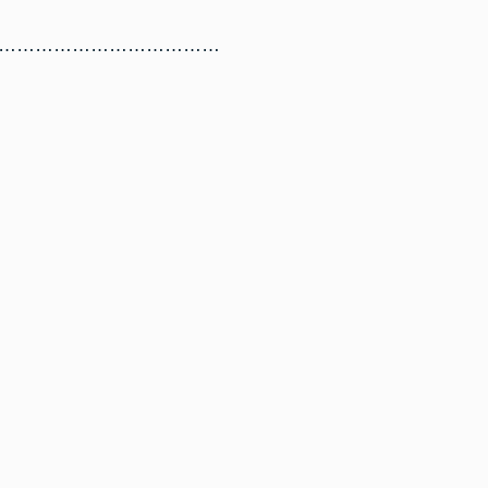
………………………………