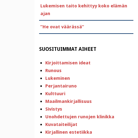
Lukemisen taito kehittyy koko elämän
ajan
”He ovat väärässä”
SUOSITUIMMAT AIHEET
Kirjoittamisen ideat
Runous
Lukeminen
Perjantairuno
Kulttuuri
Maailmankirjallisuus
Sivistys
Unohdettujen runojen klinikka
Kuvataiteilijat
Kirjallinen estetiikka