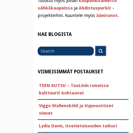
Tutustu myös Juhan
Kaupunkitaidetta
sähkökaapeissa
ja
Ahdistuspurkit
-
projekteihin. Kuuntele myös
äänirunot
.
HAE BLOGISTA
Search
Search
for
VIIMEISIMMÄT POSTAUKSET
TEEN KUTSU – TaoLinin runoissa
kulttuurit kohtaavat
Viggo Wallensköld ja Hypnoottiset
sienet
Lydia Davis, itsetietoisuuden taikuri