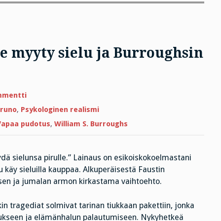
e myyty sielu ja Burroughsin
artikkeliin
mmentti
Perjantairunossa
pirulle
iruno
,
Psykologinen realismi
myyty
sielu
Vapaa pudotus
,
William S. Burroughs
ja
Burroughsin
tragedia
yydä sielunsa pirulle.” Lainaus on esikoiskokoelmastani
u käy sieluilla kauppaa. Alkuperäisestä Faustin
ksen ja jumalan armon kirkastama vaihtoehto.
kin tragediat solmivat tarinan tiukkaan pakettiin, jonka
stukseen ja elämänhalun palautumiseen. Nykyhetkeä