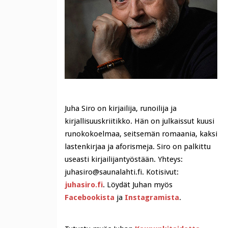
Juha Siro on kirjailija, runoilija ja
kirjallisuuskriitikko. Hän on julkaissut kuusi
runokokoelmaa, seitsemän romaania, kaksi
lastenkirjaa ja aforismeja. Siro on palkittu
useasti kirjailijantyöstään. Yhteys:
juhasiro@saunalahti.fi. Kotisivut:
juhasiro.fi
. Löydät Juhan myös
Facebookista
ja
Instagramista
.