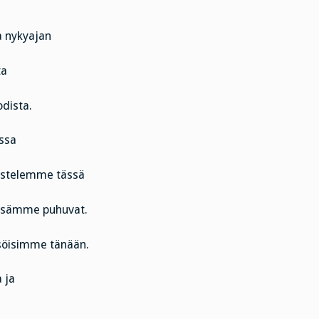
a nykyajan
ta
odista.
assa
ustelemme tässä
essämme puhuvat.
öisimme tänään.
 ja