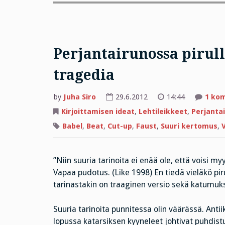
Perjantairunossa pirull
tragedia
by
Juha Siro
29.6.2012
14:44
1 ko
Kirjoittamisen ideat
,
Lehtileikkeet
,
Perjanta
Babel
,
Beat
,
Cut-up
,
Faust
,
Suuri kertomus
,
”Niin suuria tarinoita ei enää ole, että voisi m
Vapaa pudotus. (Like 1998) En tiedä vieläkö pir
tarinastakin on traaginen versio sekä katumu
Suuria tarinoita punnitessa olin väärässä. Antii
lopussa katarsiksen kyyneleet johtivat puhdi