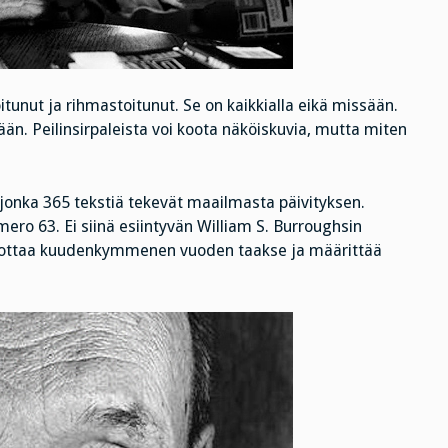
unut ja rihmastoitunut. Se on kaikkialla eikä missään.
än. Peilinsirpaleista voi koota näköiskuvia, mutta miten
onka 365 tekstiä tekevät maailmasta päivityksen.
ero 63. Ei siinä esiintyvän William S. Burroughsin
urkottaa kuudenkymmenen vuoden taakse ja määrittää