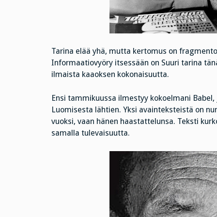
Tarina elää yhä, mutta kertomus on fragmentoit
Informaatiovyöry itsessään on Suuri tarina tänä
ilmaista kaaoksen kokonaisuutta.
Ensi tammikuussa ilmestyy kokoelmani Babel, j
Luomisesta lähtien. Yksi avainteksteistä on num
vuoksi, vaan hänen haastattelunsa. Teksti k
samalla tulevaisuutta.