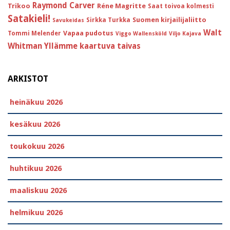
Raymond Carver
Trikoo
Réne Magritte
Saat toivoa kolmesti
Satakieli!
Suomen kirjailijaliitto
Sirkka Turkka
Savukeidas
Walt
Vapaa pudotus
Tommi Melender
Viggo Wallensköld
Viljo Kajava
Whitman
Yllämme kaartuva taivas
ARKISTOT
heinäkuu 2026
kesäkuu 2026
toukokuu 2026
huhtikuu 2026
maaliskuu 2026
helmikuu 2026