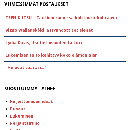
VIIMEISIMMÄT POSTAUKSET
TEEN KUTSU – TaoLinin runoissa kulttuurit kohtaavat
Viggo Wallensköld ja Hypnoottiset sienet
Lydia Davis, itsetietoisuuden taikuri
Lukemisen taito kehittyy koko elämän ajan
”He ovat väärässä”
SUOSITUIMMAT AIHEET
Kirjoittamisen ideat
Runous
Lukeminen
Perjantairuno