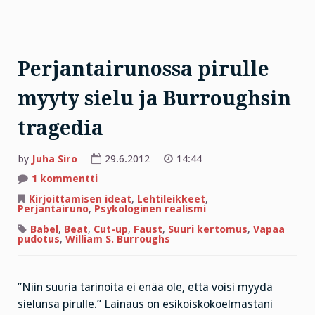
Perjantairunossa pirulle
myyty sielu ja Burroughsin
tragedia
by
Juha Siro
29.6.2012
14:44
artikkeliin
1 kommentti
Perjantairunossa
pirulle
Kirjoittamisen ideat
,
Lehtileikkeet
,
myyty
Perjantairuno
,
Psykologinen realismi
sielu
ja
Babel
,
Beat
,
Cut-up
,
Faust
,
Suuri kertomus
,
Vapaa
Burroughsin
pudotus
,
William S. Burroughs
tragedia
”Niin suuria tarinoita ei enää ole, että voisi myydä
sielunsa pirulle.” Lainaus on esikoiskokoelmastani