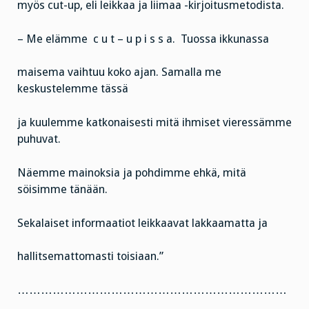
myös cut-up, eli leikkaa ja liimaa -kirjoitusmetodista.
– Me elämme c u t – u p i s s a. Tuossa ikkunassa
maisema vaihtuu koko ajan. Samalla me
keskustelemme tässä
ja kuulemme katkonaisesti mitä ihmiset vieressämme
puhuvat.
Näemme mainoksia ja pohdimme ehkä, mitä
söisimme tänään.
Sekalaiset informaatiot leikkaavat lakkaamatta ja
hallitsemattomasti toisiaan.”
……………………………………………………………
………………………