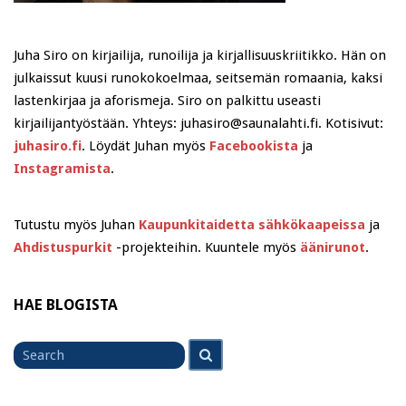
Juha Siro on kirjailija, runoilija ja kirjallisuuskriitikko. Hän on
julkaissut kuusi runokokoelmaa, seitsemän romaania, kaksi
lastenkirjaa ja aforismeja. Siro on palkittu useasti
kirjailijantyöstään. Yhteys: juhasiro@saunalahti.fi. Kotisivut:
juhasiro.fi
. Löydät Juhan myös
Facebookista
ja
Instagramista
.
Tutustu myös Juhan
Kaupunkitaidetta sähkökaapeissa
ja
Ahdistuspurkit
-projekteihin. Kuuntele myös
äänirunot
.
HAE BLOGISTA
Search
Search
for