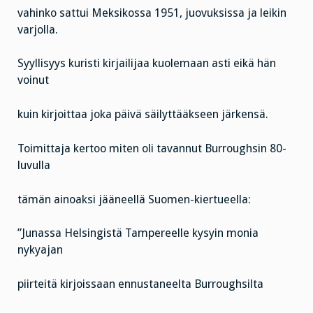
vahinko sattui Meksikossa 1951, juovuksissa ja leikin
varjolla.
Syyllisyys kuristi kirjailijaa kuolemaan asti eikä hän
voinut
kuin kirjoittaa joka päivä säilyttääkseen järkensä.
Toimittaja kertoo miten oli tavannut Burroughsin 80-
luvulla
tämän ainoaksi jääneellä Suomen-kiertueella:
”Junassa Helsingistä Tampereelle kysyin monia
nykyajan
piirteitä kirjoissaan ennustaneelta Burroughsilta