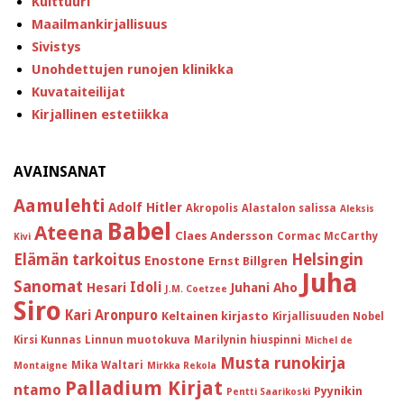
Kulttuuri
Maailmankirjallisuus
Sivistys
Unohdettujen runojen klinikka
Kuvataiteilijat
Kirjallinen estetiikka
AVAINSANAT
Aamulehti
Adolf Hitler
Akropolis
Alastalon salissa
Aleksis
Babel
Ateena
Claes Andersson
Cormac McCarthy
Kivi
Helsingin
Elämän tarkoitus
Enostone
Ernst Billgren
Juha
Sanomat
Idoli
Hesari
Juhani Aho
J.M. Coetzee
Siro
Kari Aronpuro
Keltainen kirjasto
Kirjallisuuden Nobel
Kirsi Kunnas
Linnun muotokuva
Marilynin hiuspinni
Michel de
Musta runokirja
Mika Waltari
Montaigne
Mirkka Rekola
Palladium Kirjat
ntamo
Pyynikin
Pentti Saarikoski