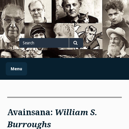
Skip
to
content
Search
for
Search
Menu
Avainsana:
William S.
Burroughs