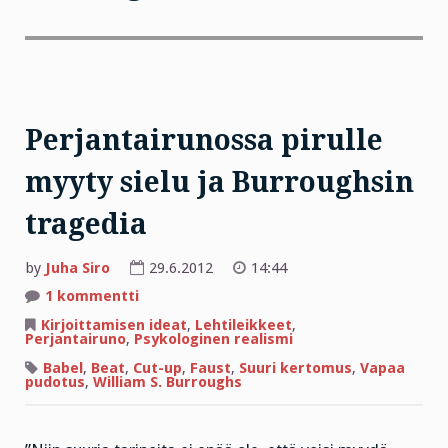
Perjantairunossa pirulle
myyty sielu ja Burroughsin
tragedia
by
Juha Siro
29.6.2012
14:44
artikkeliin
1 kommentti
Perjantairunossa
pirulle
Kirjoittamisen ideat
,
Lehtileikkeet
,
myyty
Perjantairuno
,
Psykologinen realismi
sielu
ja
Babel
,
Beat
,
Cut-up
,
Faust
,
Suuri kertomus
,
Vapaa
Burroughsin
pudotus
,
William S. Burroughs
tragedia