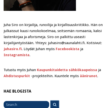
Juha Siro on kirjailija, runoilija ja kirjallisuuskriitikko. Hän on
julkaissut kuusi runokokoelmaa, seitsemän romaania, kaksi
lastenkirjaa ja aforismeja. Siro on palkittu useasti
kirjailijantyöstään. Yhteys: juhasiro@saunalahti.fi. Kotisivut:
juhasiro.fi
. Löydät Juhan myös
Facebookista
ja
Instagramista
.
Tutustu myös Juhan
Kaupunkitaidetta sähkökaapeissa
ja
Ahdistuspurkit
-projekteihin. Kuuntele myös
äänirunot
.
HAE BLOGISTA
Search
Search
for