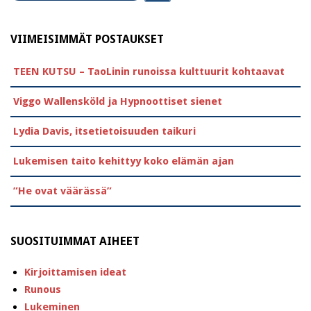
VIIMEISIMMÄT POSTAUKSET
TEEN KUTSU – TaoLinin runoissa kulttuurit kohtaavat
Viggo Wallensköld ja Hypnoottiset sienet
Lydia Davis, itsetietoisuuden taikuri
Lukemisen taito kehittyy koko elämän ajan
”He ovat väärässä”
SUOSITUIMMAT AIHEET
Kirjoittamisen ideat
Runous
Lukeminen