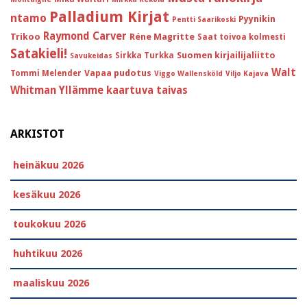
Palladium Kirjat
ntamo
Pyynikin
Pentti Saarikoski
Raymond Carver
Trikoo
Réne Magritte
Saat toivoa kolmesti
Satakieli!
Suomen kirjailijaliitto
Sirkka Turkka
Savukeidas
Walt
Vapaa pudotus
Tommi Melender
Viggo Wallensköld
Viljo Kajava
Whitman
Yllämme kaartuva taivas
ARKISTOT
heinäkuu 2026
kesäkuu 2026
toukokuu 2026
huhtikuu 2026
maaliskuu 2026