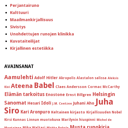
Perjantairuno
Kulttuuri
Maailmankirjallisuus
Sivistys
Unohdettujen runojen klinikka
Kuvataiteilijat
Kirjallinen estetiikka
AVAINSANAT
Aamulehti
Adolf Hitler
Akropolis
Alastalon salissa
Aleksis
Babel
Ateena
Claes Andersson
Cormac McCarthy
Kivi
Helsingin
Elämän tarkoitus
Enostone
Ernst Billgren
Juha
Sanomat
Idoli
Hesari
Juhani Aho
J.M. Coetzee
Siro
Kari Aronpuro
Keltainen kirjasto
Kirjallisuuden Nobel
Kirsi Kunnas
Linnun muotokuva
Marilynin hiuspinni
Michel de
Musta runokirja
Mika Waltari
Montaigne
Mirkka Rekola