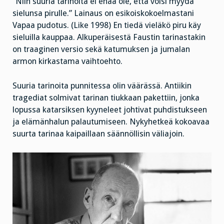
”Niin suuria tarinoita ei enää ole, että voisi myydä
sielunsa pirulle.” Lainaus on esikoiskokoelmastani
Vapaa pudotus. (Like 1998) En tiedä vieläkö piru käy
sieluilla kauppaa. Alkuperäisestä Faustin tarinastakin
on traaginen versio sekä katumuksen ja jumalan
armon kirkastama vaihtoehto.
Suuria tarinoita punnitessa olin väärässä. Antiikin
tragediat solmivat tarinan tiukkaan pakettiin, jonka
lopussa katarsiksen kyyneleet johtivat puhdistukseen
ja elämänhalun palautumiseen. Nykyhetkeä kokoavaa
suurta tarinaa kaipaillaan säännöllisin väliajoin.