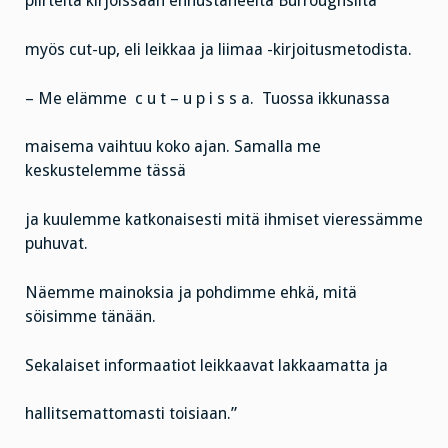
piirteitä kirjoissaan ennustaneelta Burroughsilta
myös cut-up, eli leikkaa ja liimaa -kirjoitusmetodista.
– Me elämme c u t – u p i s s a. Tuossa ikkunassa
maisema vaihtuu koko ajan. Samalla me
keskustelemme tässä
ja kuulemme katkonaisesti mitä ihmiset vieressämme
puhuvat.
Näemme mainoksia ja pohdimme ehkä, mitä
söisimme tänään.
Sekalaiset informaatiot leikkaavat lakkaamatta ja
hallitsemattomasti toisiaan.”