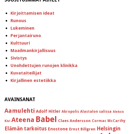
Kirjoittamisen ideat
Runous
Lukeminen
Perjantairuno
Kulttuuri
Maailmankirjallisuus
Sivistys
Unohdettujen runojen klinikka
Kuvataiteilijat
Kirjallinen estetiikka
AVAINSANAT
Aamulehti
Adolf Hitler
Akropolis
Alastalon salissa
Aleksis
Babel
Ateena
Claes Andersson
Cormac McCarthy
Kivi
Helsingin
Elämän tarkoitus
Enostone
Ernst Billgren