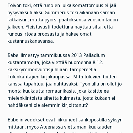
Toivon toki, että runojen julkaisemattomuus ei jää
pysyväksi tilaksi. Gummerus teki aikanaan saman
ratkaisun, mutta pyörsi päätöksensä vuosien tauon
jälkeen. Yleistävästi todettuna näyttää siltä, että
runous irtoaa proosasta ja hakee omat
kustannuskanavansa.
Babel ilmestyy tammikuussa 2013 Palladium
kustantamolta, joka viettää huomenna 8.12.
kaksikymmenvuotisjuhliaan Tampereella
Tulenkantajien kirjakaupassa. Mitä tulevien töiden
kanssa tapahtuu, jää nähtäväksi. Työn alla on ollut jo
monta kuukautta romaanikäsis, joka käsittelee
mielenkiintoista aihetta kulmasta, josta kukaan ei
nähdäkseni ole aiemmin kirjoittanut?
Babelin vedokset ovat liikkuneet sähköpostilla syksyn
mittaan, myös Ateenassa viettämäni kuukauden