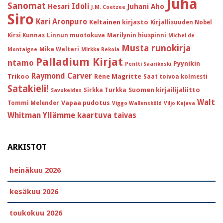
Juha
Sanomat
Idoli
Hesari
Juhani Aho
J.M. Coetzee
Siro
Kari Aronpuro
Keltainen kirjasto
Kirjallisuuden Nobel
Kirsi Kunnas
Linnun muotokuva
Marilynin hiuspinni
Michel de
Musta runokirja
Mika Waltari
Montaigne
Mirkka Rekola
Palladium Kirjat
ntamo
Pyynikin
Pentti Saarikoski
Raymond Carver
Trikoo
Réne Magritte
Saat toivoa kolmesti
Satakieli!
Suomen kirjailijaliitto
Sirkka Turkka
Savukeidas
Walt
Vapaa pudotus
Tommi Melender
Viggo Wallensköld
Viljo Kajava
Whitman
Yllämme kaartuva taivas
ARKISTOT
heinäkuu 2026
kesäkuu 2026
toukokuu 2026