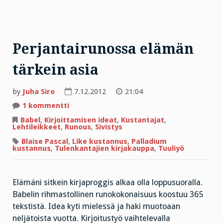
Perjantairunossa elämän
tärkein asia
by
Juha Siro
7.12.2012
21:04
artikkeliin
1 kommentti
Perjantairunossa
elämän
Babel
,
Kirjoittamisen ideat
,
Kustantajat
,
tärkein
Lehtileikkeet
,
Runous
,
Sivistys
asia
Blaise Pascal
,
Like kustannus
,
Palladium
kustannus
,
Tulenkantajien kirjakauppa
,
Tuuliyö
Elämäni sitkein kirjaproggis alkaa olla loppusuoralla.
Babelin rihmastollinen runokokonaisuus koostuu 365
tekstistä. Idea kyti mielessä ja haki muotoaan
neljätoista vuotta. Kirjoitustyö vaihtelevalla