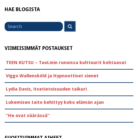
HAE BLOGISTA
Search
Search
for
VIIMEISIMMÄT POSTAUKSET
TEEN KUTSU – TaoLinin runoissa kulttuurit kohtaavat
Viggo Wallensköld ja Hypnoottiset sienet
Lydia Davis, itsetietoisuuden taikuri
Lukemisen taito kehittyy koko elämän ajan
”He ovat väärässä”
SUOSITUIMMAT AIHEET