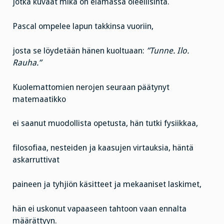
jotka kuvaat mikä on elämässä oleellisinta.
Pascal ompelee lapun takkinsa vuoriin,
josta se löydetään hänen kuoltuaan:
”Tunne. Ilo.
Rauha.”
Kuolemattomien nerojen seuraan päätynyt
matemaatikko
ei saanut muodollista opetusta, hän tutki fysiikkaa,
filosofiaa, nesteiden ja kaasujen virtauksia, häntä
askarruttivat
paineen ja tyhjiön käsitteet ja mekaaniset laskimet,
hän ei uskonut vapaaseen tahtoon vaan ennalta
määrättyyn.