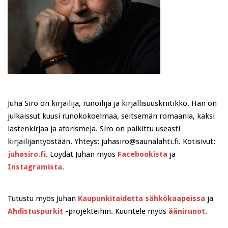
Juha Siro on kirjailija, runoilija ja kirjallisuuskriitikko. Hän on
julkaissut kuusi runokokoelmaa, seitsemän romaania, kaksi
lastenkirjaa ja aforismeja. Siro on palkittu useasti
kirjailijantyöstään. Yhteys: juhasiro@saunalahti.fi. Kotisivut:
juhasiro.fi
. Löydät Juhan myös
Facebookista
ja
Instagramista
.
Tutustu myös Juhan
Kaupunkitaidetta sähkökaapeissa
ja
Ahdistuspurkit
-projekteihin. Kuuntele myös
äänirunot
.