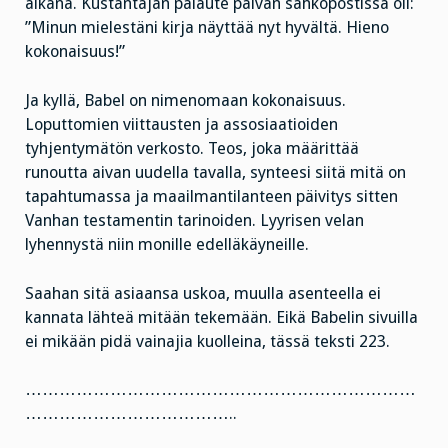
aikana. Kustantajan palaute päivän sähköpostissa oli:
”M
inun mielestäni kirja näyttää nyt hyvältä.
Hieno
kokonaisuus!”
Ja kyllä, Babel on nimenomaan kokonaisuus.
Loputtomien viittausten ja assosiaatioiden
tyhjentymätön verkosto. Teos, joka määrittää
runoutta aivan uudella tavalla, synteesi siitä mitä on
tapahtumassa ja maailmantilanteen päivitys sitten
Vanhan testamentin tarinoiden. Lyyrisen velan
lyhennystä niin monille edelläkäyneille.
Saahan sitä asiaansa uskoa, muulla asenteella ei
kannata lähteä mitään tekemään. Eikä Babelin sivuilla
ei mikään pidä vainajia kuolleina, tässä teksti 223.
……………………………………………………………
………………………………..