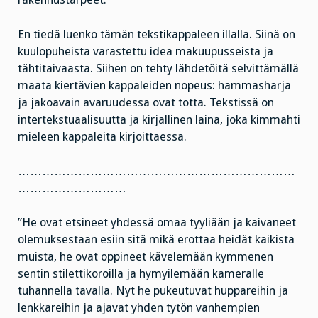
En tiedä luenko tämän tekstikappaleen illalla. Siinä on
kuulopuheista varastettu idea makuupusseista ja
tähtitaivaasta. Siihen on tehty lähdetöitä selvittämällä
maata kiertävien kappaleiden nopeus: hammasharja
ja jakoavain avaruudessa ovat totta. Tekstissä on
intertekstuaalisuutta ja kirjallinen laina, joka kimmahti
mieleen kappaleita kirjoittaessa.
……………………………………………………………
………………………
”He ovat etsineet yhdessä omaa tyyliään ja kaivaneet
olemuksestaan esiin sitä mikä erottaa heidät kaikista
muista, he ovat oppineet kävelemään kymmenen
sentin stilettikoroilla ja hymyilemään kameralle
tuhannella tavalla. Nyt he pukeutuvat huppareihin ja
lenkkareihin ja ajavat yhden tytön vanhempien