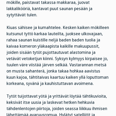
mökille, paistavat takassa makkaraa, juovat
lakkalikööriä, kantavat puut saunan pesään ja
sytyttävät tulen.
Kiuas sähisee ja kumahtelee. Kesken kaiken mökilleen
kutsunut tyttö karkaa lauteilta, juoksee ulkovajaan,
rahaa saunan kuistille neljä baden baden tuolia ja
kaivaa komeron yläkaapista kaikille makuupussit,
joiden sisään tytöt pujottautuvat alastomina ja
vetävät vetoketjun kiinni. Syksyn kylmyys kirpaisee jo,
tuulen väre viistää järven selkää. Vastarannan metsä
on musta sahanterä, jonka takaa hohkaa aavistus
kuun kajoa, tähtitaivas kaartuu kaiken yllä loputtoman
korkeana, syvänä ja kauhistuttavan avoimena.
Tytöt tuijottavat yötä ja yrittävät löytää tähtikuvioita,
keksivät itse uusia ja laskevat hetken hehkuvia
tähdenlentojen piirtoja, joiden seassa liikkuu ihmisen
lähettämää avaruusromua. Hylätyt satelliitit ja