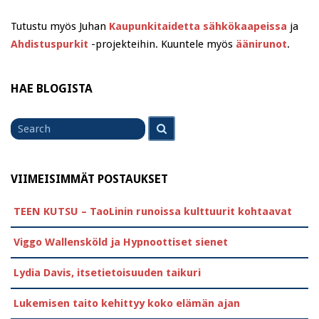
Tutustu myös Juhan
Kaupunkitaidetta sähkökaapeissa
ja
Ahdistuspurkit
-projekteihin. Kuuntele myös
äänirunot
.
HAE BLOGISTA
Search
Search
for
VIIMEISIMMÄT POSTAUKSET
TEEN KUTSU – TaoLinin runoissa kulttuurit kohtaavat
Viggo Wallensköld ja Hypnoottiset sienet
Lydia Davis, itsetietoisuuden taikuri
Lukemisen taito kehittyy koko elämän ajan