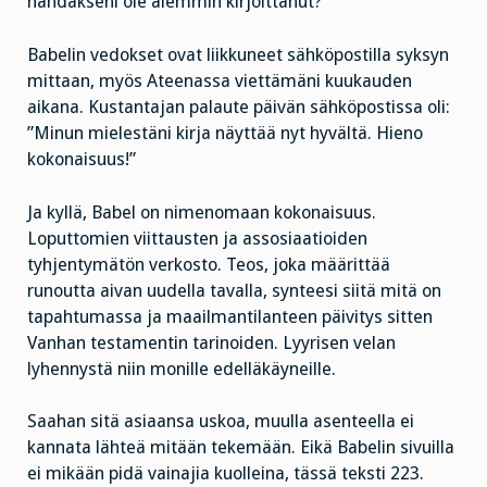
nähdäkseni ole aiemmin kirjoittanut?
Babelin vedokset ovat liikkuneet sähköpostilla syksyn
mittaan, myös Ateenassa viettämäni kuukauden
aikana. Kustantajan palaute päivän sähköpostissa oli:
”M
inun mielestäni kirja näyttää nyt hyvältä.
Hieno
kokonaisuus!”
Ja kyllä, Babel on nimenomaan kokonaisuus.
Loputtomien viittausten ja assosiaatioiden
tyhjentymätön verkosto. Teos, joka määrittää
runoutta aivan uudella tavalla, synteesi siitä mitä on
tapahtumassa ja maailmantilanteen päivitys sitten
Vanhan testamentin tarinoiden. Lyyrisen velan
lyhennystä niin monille edelläkäyneille.
Saahan sitä asiaansa uskoa, muulla asenteella ei
kannata lähteä mitään tekemään. Eikä Babelin sivuilla
ei mikään pidä vainajia kuolleina, tässä teksti 223.