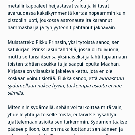
metallinkappaleet heijastavat valoa ja kiitävät
avaruudessa kaksikymmentä kertaa nopeammin kuin
pistoolin luoti, joukossa astronauteilta karannut
hammasharja ja tyhjyyteen tipahtanut jakoavain.
Muistatteko Pikku Prinssin, yksi tytöistä sanoo, sen
satukirjan. Prinssi asui tähdellä, jossa oli tulivuoria,
mutta se tunsi itsensä yksinäiseksi ja lähti tapaamaan
toisten tähtien asukkaita ja saapui lopulta Maahan.
Kirjassa on viisauksia jakeleva kettu, jota en ole
koskaan voinut sietää. Elukka sanoo, että
ainoastaan
sydämellään näkee hyvin; tärkeimpiä asioita ei näe
silmillä
.
Miten niin sydämellä, sehän voi tarkoittaa mitä vain,
yhdelle yhtä ja toiselle toista, ei tarvitse pysähtyä
ajattelemaan asioita sen tarkemmin. Sydämen taakse
pääsee piiloon, kun on muka luottanut sen ääneen ja