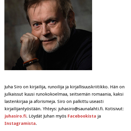
Juha Siro on kirjailija, runoilija ja kirjallisuuskriitikko. Hän on
julkaissut kuusi runokokoelmaa, seitsemän romaania, kaksi
lastenkirjaa ja aforismeja. Siro on palkittu useasti
kirjailijantyöstään. Yhteys: juhasiro@saunalahti.fi. Kotisivut:
juhasiro.fi
. Löydät Juhan myös
Facebookista
ja
Instagramista
.