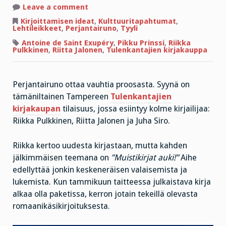
on
Leave a comment
Perjantairuno
on
Kirjoittamisen ideat
,
Kulttuuritapahtumat
,
proosaa
Lehtileikkeet
,
Perjantairuno
,
Tyyli
–
ja
Antoine de Saint Exupéry
,
Pikku Prinssi
,
Riikka
kyseenalaistaa
Pulkkinen
,
Riitta Jalonen
,
Tulenkantajien kirjakauppa
Pikku
Prinssin
höpinöitä
Perjantairuno ottaa vauhtia proosasta. Syynä on
tämäniltainen Tampereen
Tulenkantajien
kirjakaupan
tilaisuus, jossa esiintyy kolme kirjailijaa:
Riikka Pulkkinen, Riitta Jalonen ja Juha Siro.
Riikka kertoo uudesta kirjastaan, mutta kahden
jälkimmäisen teemana on
”Muistikirjat auki!”
Aihe
edellyttää jonkin keskeneräisen valaisemista ja
lukemista. Kun tammikuun taitteessa julkaistava kirja
alkaa olla paketissa, kerron jotain tekeillä olevasta
romaanikäsikirjoituksesta.