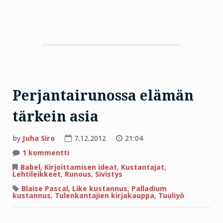
Perjantairunossa elämän
tärkein asia
by
Juha Siro
7.12.2012
21:04
artikkeliin
1 kommentti
Perjantairunossa
elämän
Babel
,
Kirjoittamisen ideat
,
Kustantajat
,
tärkein
Lehtileikkeet
,
Runous
,
Sivistys
asia
Blaise Pascal
,
Like kustannus
,
Palladium
kustannus
,
Tulenkantajien kirjakauppa
,
Tuuliyö