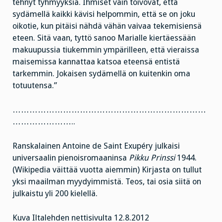
tehnyt tyhmyyksiä. Ihmiset vain toivovat, että
sydämellä kaikki kävisi helpommin, että se on joku
oikotie, kun pitäisi nähdä vähän vaivaa tekemisiensä
eteen. Sitä vaan, tyttö sanoo Marialle kiertäessään
makuupussia tiukemmin ympärilleen, että vieraissa
maisemissa kannattaa katsoa eteensä entistä
tarkemmin. Jokaisen sydämellä on kuitenkin oma
totuutensa.”
……………………………………………………………
…………………..
Ranskalainen Antoine de Saint Exupéry julkaisi
universaalin pienoisromaaninsa
Pikku Prinssi
1944.
(Wikipedia väittää vuotta aiemmin) Kirjasta on tullut
yksi maailman myydyimmistä. Teos, tai osia siitä on
julkaistu yli 200 kielellä.
Kuva Iltalehden nettisivulta 12.8.2012