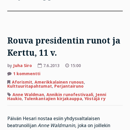
Rouva presidentin runot ja
Kerttu, 11 v.
by
Juha Siro
7.6.2013
15:00
artikkeliin
1 kommentti
Rouva
presidentin
Aforismit
,
Amerikkalainen runous
,
runot
Kulttuuritapahtumat
,
Perjantairuno
ja
Kerttu,
Anne Waldman
,
Annikin runofestivaali
,
Jenni
11
Haukio
,
Tulenkantajien kirjakauppa
,
Yöstäjä ry
v.
Päivän Hesari nostaa esiin yhdysvaltalaisen
beatrunoilijan
Anne Waldmanin
, joka on joillekin