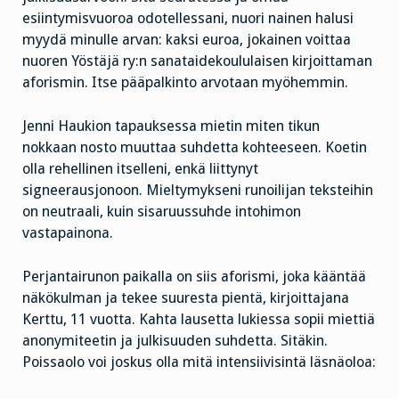
esiintymisvuoroa odotellessani, nuori nainen halusi
myydä minulle arvan: kaksi euroa, jokainen voittaa
nuoren Yöstäjä ry:n sanataidekoululaisen kirjoittaman
aforismin. Itse pääpalkinto arvotaan myöhemmin.
Jenni Haukion tapauksessa mietin miten tikun
nokkaan nosto muuttaa suhdetta kohteeseen. Koetin
olla rehellinen itselleni, enkä liittynyt
signeerausjonoon. Mieltymykseni runoilijan teksteihin
on neutraali, kuin sisaruussuhde intohimon
vastapainona.
Perjantairunon paikalla on siis aforismi, joka kääntää
näkökulman ja tekee suuresta pientä, kirjoittajana
Kerttu, 11 vuotta. Kahta lausetta lukiessa sopii miettiä
anonymiteetin ja julkisuuden suhdetta. Sitäkin.
Poissaolo voi joskus olla mitä intensiivisintä läsnäoloa: