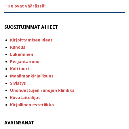
”He ovat väärässä”
SUOSITUIMMAT AIHEET
Kirjoittamisen ideat
Runous
Lukeminen
Perjantairuno
Kulttuuri
Maailmankirjallisuus
Sivistys
Unohdettujen runojen klinikka
Kuvataiteilijat
Kirjallinen estetiikka
AVAINSANAT