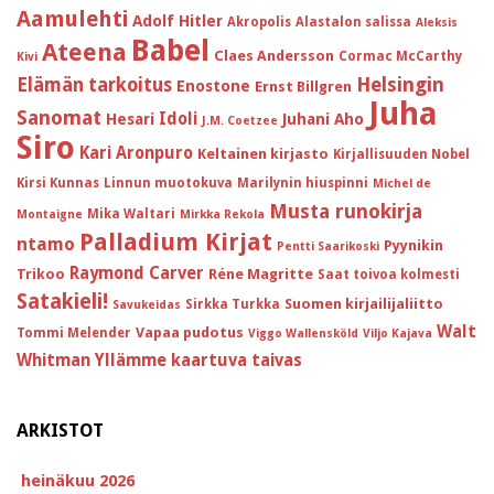
Aamulehti
Adolf Hitler
Akropolis
Alastalon salissa
Aleksis
Babel
Ateena
Claes Andersson
Cormac McCarthy
Kivi
Helsingin
Elämän tarkoitus
Enostone
Ernst Billgren
Juha
Sanomat
Idoli
Hesari
Juhani Aho
J.M. Coetzee
Siro
Kari Aronpuro
Keltainen kirjasto
Kirjallisuuden Nobel
Kirsi Kunnas
Linnun muotokuva
Marilynin hiuspinni
Michel de
Musta runokirja
Mika Waltari
Montaigne
Mirkka Rekola
Palladium Kirjat
ntamo
Pyynikin
Pentti Saarikoski
Raymond Carver
Trikoo
Réne Magritte
Saat toivoa kolmesti
Satakieli!
Suomen kirjailijaliitto
Sirkka Turkka
Savukeidas
Walt
Vapaa pudotus
Tommi Melender
Viggo Wallensköld
Viljo Kajava
Whitman
Yllämme kaartuva taivas
ARKISTOT
heinäkuu 2026