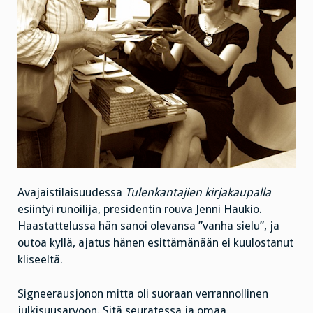
Avajaistilaisuudessa
Tulenkantajien kirjakaupalla
esiintyi runoilija, presidentin rouva Jenni Haukio.
Haastattelussa hän sanoi olevansa ”vanha sielu”, ja
outoa kyllä, ajatus hänen esittämänään ei kuulostanut
kliseeltä.
Signeerausjonon mitta oli suoraan verrannollinen
julkisuusarvoon. Sitä seuratessa ja omaa