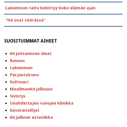
Lukemisen taito kehittyy koko elämän ajan
”He ovat väärässä”
SUOSITUIMMAT AIHEET
Kirjoittamisen ideat
Runous
Lukeminen
Perjantairuno
Kulttuuri
Maailmankirjallisuus
Sivistys
Unohdettujen runojen klinikka
Kuvataiteilijat
Kirjallinen estetiikka