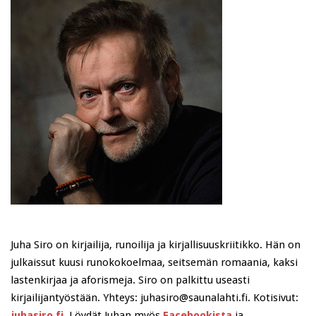
Juha Siro on kirjailija, runoilija ja kirjallisuuskriitikko. Hän on
julkaissut kuusi runokokoelmaa, seitsemän romaania, kaksi
lastenkirjaa ja aforismeja. Siro on palkittu useasti
kirjailijantyöstään. Yhteys: juhasiro@saunalahti.fi. Kotisivut:
juhasiro.fi
. Löydät Juhan myös
Facebookista
ja