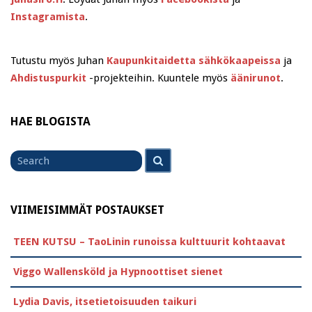
Instagramista
.
Tutustu myös Juhan
Kaupunkitaidetta sähkökaapeissa
ja
Ahdistuspurkit
-projekteihin. Kuuntele myös
äänirunot
.
HAE BLOGISTA
Search
Search
for
VIIMEISIMMÄT POSTAUKSET
TEEN KUTSU – TaoLinin runoissa kulttuurit kohtaavat
Viggo Wallensköld ja Hypnoottiset sienet
Lydia Davis, itsetietoisuuden taikuri