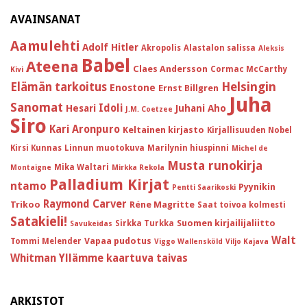
AVAINSANAT
Aamulehti
Adolf Hitler
Akropolis
Alastalon salissa
Aleksis
Babel
Ateena
Claes Andersson
Cormac McCarthy
Kivi
Helsingin
Elämän tarkoitus
Enostone
Ernst Billgren
Juha
Sanomat
Idoli
Hesari
Juhani Aho
J.M. Coetzee
Siro
Kari Aronpuro
Keltainen kirjasto
Kirjallisuuden Nobel
Kirsi Kunnas
Linnun muotokuva
Marilynin hiuspinni
Michel de
Musta runokirja
Mika Waltari
Montaigne
Mirkka Rekola
Palladium Kirjat
ntamo
Pyynikin
Pentti Saarikoski
Raymond Carver
Trikoo
Réne Magritte
Saat toivoa kolmesti
Satakieli!
Suomen kirjailijaliitto
Sirkka Turkka
Savukeidas
Walt
Vapaa pudotus
Tommi Melender
Viggo Wallensköld
Viljo Kajava
Whitman
Yllämme kaartuva taivas
ARKISTOT