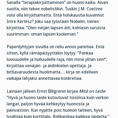
Sanalla ”terapiakirjoittaminen” on huono kaiku. Aivan
suotta, niin tekee nobelistikin. Tuskin J.M. Coetzee
voisi olla kirjoittamatta. Entä holokaustia kuvannut
Imre Kertész? Joku saa työstään Nobelin, toinen
kirjoittaa: ”Olen neljän lapsen äiti, kohtasin suruista
suurimman: oman lapsen kuoleman.”
Paperilyhtyjen sivuilla on reilu annos patetiaa. Entä
sitten, kyllä rämäpäisyyttäkin löytyy: ”Pankaa
luovuudelle ja hulluudelle raja, niin minä ylitän sen!”,
kirjoittaa venäjän- ja äidinkielen opettaja. Ja
bittiavaruudesta huolimatta… kirja on edelleen
vaikapa lahjaksi annettavaa konkretiaa.
Lainaan jälleen Ernst Billgrenin kirjaa
Mitä on taide
:
”Hyvä ja huono taide kutoutuvat toisiinsa kuin verkon
langat, paljon hyvää kehkeytyy huonosta ja
päinvastoin. Kun nypitte pois huonon taiteen, hyvä
lysähtää kuin korttitalo. Rohkaiskaa kaikkea taidetta.”