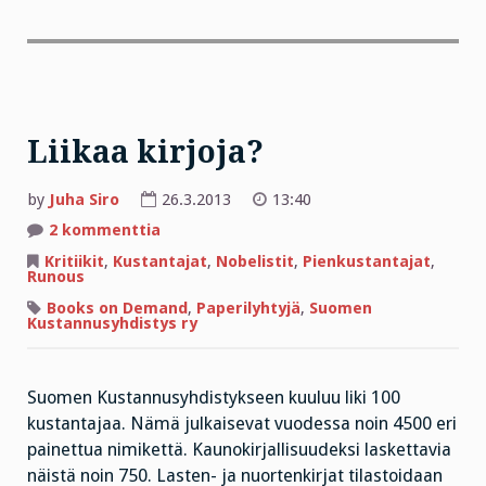
Liikaa kirjoja?
by
Juha Siro
26.3.2013
13:40
artikkeliin
2 kommenttia
Liikaa
kirjoja?
Kritiikit
,
Kustantajat
,
Nobelistit
,
Pienkustantajat
,
Runous
Books on Demand
,
Paperilyhtyjä
,
Suomen
Kustannusyhdistys ry
Suomen Kustannusyhdistykseen kuuluu liki 100
kustantajaa. Nämä julkaisevat vuodessa noin 4500 eri
painettua nimikettä. Kaunokirjallisuudeksi laskettavia
näistä noin 750. Lasten- ja nuortenkirjat tilastoidaan