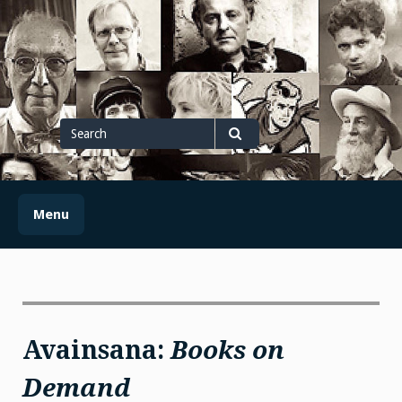
Skip
to
content
Search
for
Search
Menu
Avainsana:
Books on
Demand