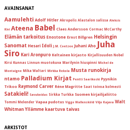
AVAINSANAT
Aamulehti
Adolf Hitler
Akropolis
Alastalon salissa
Aleksis
Babel
Ateena
Claes Andersson
Cormac McCarthy
Kivi
Helsingin
Elämän tarkoitus
Enostone
Ernst Billgren
Juha
Sanomat
Idoli
Hesari
Juhani Aho
J.M. Coetzee
Siro
Kari Aronpuro
Keltainen kirjasto
Kirjallisuuden Nobel
Kirsi Kunnas
Linnun muotokuva
Marilynin hiuspinni
Michel de
Musta runokirja
Mika Waltari
Montaigne
Mirkka Rekola
Palladium Kirjat
ntamo
Pyynikin
Pentti Saarikoski
Raymond Carver
Trikoo
Réne Magritte
Saat toivoa kolmesti
Satakieli!
Suomen kirjailijaliitto
Sirkka Turkka
Savukeidas
Walt
Vapaa pudotus
Tommi Melender
Viggo Wallensköld
Viljo Kajava
Whitman
Yllämme kaartuva taivas
ARKISTOT