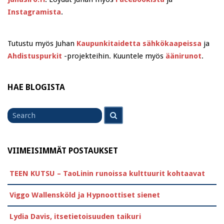
Instagramista
.
Tutustu myös Juhan
Kaupunkitaidetta sähkökaapeissa
ja
Ahdistuspurkit
-projekteihin. Kuuntele myös
äänirunot
.
HAE BLOGISTA
Search
Search
for
VIIMEISIMMÄT POSTAUKSET
TEEN KUTSU – TaoLinin runoissa kulttuurit kohtaavat
Viggo Wallensköld ja Hypnoottiset sienet
Lydia Davis, itsetietoisuuden taikuri