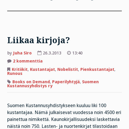
Liikaa kirjoja?
by
Juha Siro
26.3.2013
13:40
artikkeliin
2 kommenttia
Liikaa
kirjoja?
Kritiikit
,
Kustantajat
,
Nobelistit
,
Pienkustantajat
,
Runous
Books on Demand
,
Paperilyhtyjä
,
Suomen
Kustannusyhdistys ry
Suomen Kustannusyhdistykseen kuuluu liki 100
kustantajaa. Nämä julkaisevat vuodessa noin 4500 eri
painettua nimikettä. Kaunokirjallisuudeksi laskettavia
näistä noin 750. Lasten- ja nuortenkirjat tilastoidaan