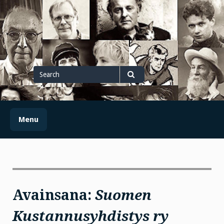
Skip
to
content
Search
for
Search
Menu
Avainsana:
Suomen
Kustannusyhdistys ry