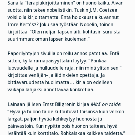
Sanalla ”terapiakirjoittaminen” on huono kaiku. Aivan
suotta, niin tekee nobelistikin. Tuskin J.M. Coetzee
voisi olla kirjoittamatta. Entä holokaustia kuvannut
Imre Kertész? Joku saa työstään Nobelin, toinen
kirjoittaa: ”Olen neljän lapsen äiti, kohtasin suruista
suurimman: oman lapsen kuoleman.”
Paperilyhtyjen sivuilla on reilu annos patetiaa. Entä
sitten, kyllä rämäpäisyyttäkin löytyy: ”Pankaa
luovuudelle ja hulluudelle raja, niin minä ylitän sen!”,
kirjoittaa venäjän- ja äidinkielen opettaja. Ja
bittiavaruudesta huolimatta… kirja on edelleen
vaikapa lahjaksi annettavaa konkretiaa.
Lainaan jälleen Ernst Billgrenin kirjaa
Mitä on taide
:
”Hyvä ja huono taide kutoutuvat toisiinsa kuin verkon
langat, paljon hyvää kehkeytyy huonosta ja
päinvastoin. Kun nypitte pois huonon taiteen, hyvä
lysähtää kuin korttitalo. Rohkaiskaa kaikkea taidetta.”