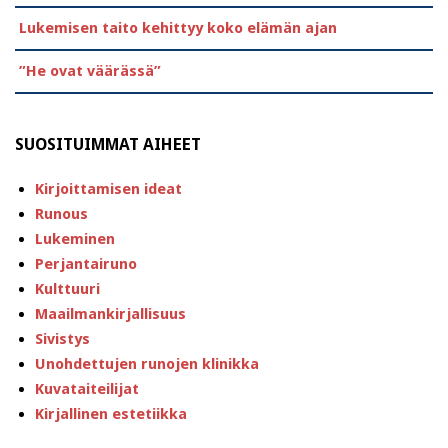
Lukemisen taito kehittyy koko elämän ajan
”He ovat väärässä”
SUOSITUIMMAT AIHEET
Kirjoittamisen ideat
Runous
Lukeminen
Perjantairuno
Kulttuuri
Maailmankirjallisuus
Sivistys
Unohdettujen runojen klinikka
Kuvataiteilijat
Kirjallinen estetiikka