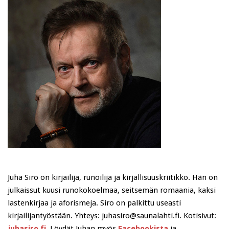
Juha Siro on kirjailija, runoilija ja kirjallisuuskriitikko. Hän on
julkaissut kuusi runokokoelmaa, seitsemän romaania, kaksi
lastenkirjaa ja aforismeja. Siro on palkittu useasti
kirjailijantyöstään. Yhteys: juhasiro@saunalahti.fi. Kotisivut:
juhasiro.fi
. Löydät Juhan myös
Facebookista
ja