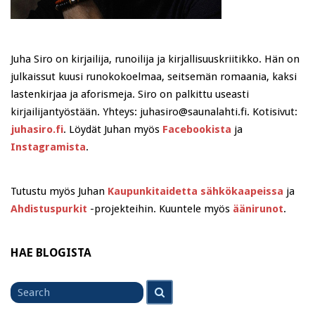
Juha Siro on kirjailija, runoilija ja kirjallisuuskriitikko. Hän on
julkaissut kuusi runokokoelmaa, seitsemän romaania, kaksi
lastenkirjaa ja aforismeja. Siro on palkittu useasti
kirjailijantyöstään. Yhteys: juhasiro@saunalahti.fi. Kotisivut:
juhasiro.fi
. Löydät Juhan myös
Facebookista
ja
Instagramista
.
Tutustu myös Juhan
Kaupunkitaidetta sähkökaapeissa
ja
Ahdistuspurkit
-projekteihin. Kuuntele myös
äänirunot
.
HAE BLOGISTA
Search
Search
for