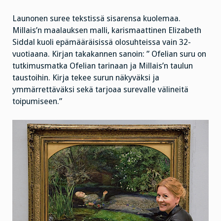
Launonen suree tekstissä sisarensa kuolemaa.
Millais’n maalauksen malli, karismaattinen Elizabeth
Siddal kuoli epämääräisissä olosuhteissa vain 32-
vuotiaana. Kirjan takakannen sanoin: ” Ofelian suru on
tutkimusmatka Ofelian tarinaan ja Millais’n taulun
taustoihin. Kirja tekee surun näkyväksi ja
ymmärrettäväksi sekä tarjoaa surevalle välineitä
toipumiseen.”