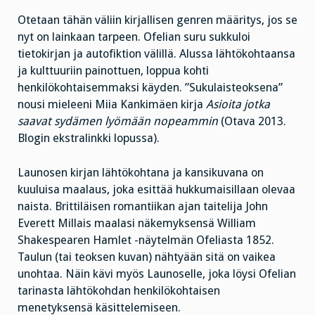
Otetaan tähän väliin kirjallisen genren määritys, jos se
nyt on lainkaan tarpeen. Ofelian suru sukkuloi
tietokirjan ja autofiktion välillä. Alussa lähtökohtaansa
ja kulttuuriin painottuen, loppua kohti
henkilökohtaisemmaksi käyden. ”Sukulaisteoksena”
nousi mieleeni Miia Kankimäen kirja
Asioita jotka
saavat sydämen lyömään nopeammin
(Otava 2013.
Blogin ekstralinkki lopussa).
Launosen kirjan lähtökohtana ja kansikuvana on
kuuluisa maalaus, joka esittää hukkumaisillaan olevaa
naista. Brittiläisen romantiikan ajan taitelija John
Everett Millais maalasi näkemyksensä William
Shakespearen Hamlet -näytelmän Ofeliasta 1852.
Taulun (tai teoksen kuvan) nähtyään sitä on vaikea
unohtaa. Näin kävi myös Launoselle, joka löysi Ofelian
tarinasta lähtökohdan henkilökohtaisen
menetyksensä käsittelemiseen.