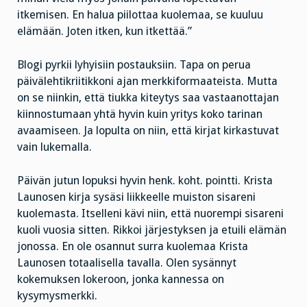
itkemisen. En halua piilottaa kuolemaa, se kuuluu
elämään. Joten itken, kun itkettää.”
Blogi pyrkii lyhyisiin postauksiin. Tapa on perua
päivälehtikriitikkoni ajan merkkiformaateista. Mutta
on se niinkin, että tiukka kiteytys saa vastaanottajan
kiinnostumaan yhtä hyvin kuin yritys koko tarinan
avaamiseen. Ja lopulta on niin, että kirjat kirkastuvat
vain lukemalla.
Päivän jutun lopuksi hyvin henk. koht. pointti. Krista
Launosen kirja sysäsi liikkeelle muiston sisareni
kuolemasta. Itselleni kävi niin, että nuorempi sisareni
kuoli vuosia sitten. Rikkoi järjestyksen ja etuili elämän
jonossa. En ole osannut surra kuolemaa Krista
Launosen totaalisella tavalla. Olen sysännyt
kokemuksen lokeroon, jonka kannessa on
kysymysmerkki.