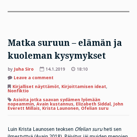
Matka suruun – elämän ja
kuoleman kysymykset
by
Juha Siro
14.1.2019
18:10
on
Leave a comment
Matka
suruun
Kirjalliset näyttämöt
,
Kirjoittamisen ideat
,
–
Nonfiktio
elämän
ja
Asioita jotka saavan sydämen lyömään
kuoleman
nopeammin
,
Avain kustannus
,
Elizabeth Siddal
,
John
kysymykset
Everett Millais
,
Krista Launonen
,
Ofelian suru
Luin Krista Launosen teoksen
Ofelian suru
heti sen
ilmestyttyä (Avain 2018). Päivitys jäi muiden menojen