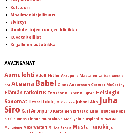
Perjantairuno
Kulttuuri
Maailmankirjallisuus
Sivistys
Unohdettujen runojen klinikka
Kuvataiteilijat
Kirjallinen estetiikka
AVAINSANAT
Aamulehti
Adolf Hitler
Akropolis
Alastalon salissa
Aleksis
Babel
Ateena
Claes Andersson
Cormac McCarthy
Kivi
Helsingin
Elämän tarkoitus
Enostone
Ernst Billgren
Juha
Sanomat
Idoli
Hesari
Juhani Aho
J.M. Coetzee
Siro
Kari Aronpuro
Keltainen kirjasto
Kirjallisuuden Nobel
Kirsi Kunnas
Linnun muotokuva
Marilynin hiuspinni
Michel de
Musta runokirja
Mika Waltari
Montaigne
Mirkka Rekola