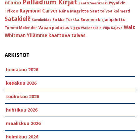
Palladium Kirjat
ntamo
Pyynikin
Pentti Saarikoski
Raymond Carver
Trikoo
Réne Magritte
Saat toivoa kolmesti
Satakieli!
Suomen kirjailijaliitto
Sirkka Turkka
Savukeidas
Walt
Vapaa pudotus
Tommi Melender
Viggo Wallensköld
Viljo Kajava
Whitman
Yllämme kaartuva taivas
ARKISTOT
heinäkuu 2026
kesäkuu 2026
toukokuu 2026
huhtikuu 2026
maaliskuu 2026
helmikuu 2026