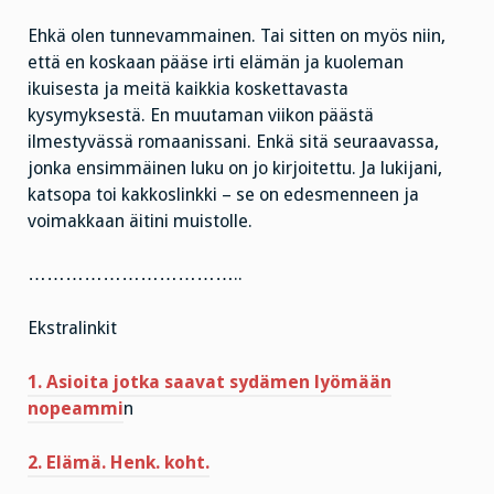
Ehkä olen tunnevammainen. Tai sitten on myös niin,
että en koskaan pääse irti elämän ja kuoleman
ikuisesta ja meitä kaikkia koskettavasta
kysymyksestä. En muutaman viikon päästä
ilmestyvässä romaanissani. Enkä sitä seuraavassa,
jonka ensimmäinen luku on jo kirjoitettu. Ja lukijani,
katsopa toi kakkoslinkki – se on edesmenneen ja
voimakkaan äitini muistolle.
……………………………..
Ekstralinkit
1. Asioita jotka saavat sydämen lyömään
nopeammi
n
2. Elämä. Henk. koht.