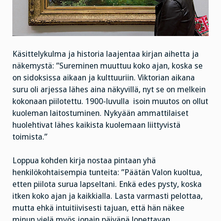
Käsittelykulma ja historia laajentaa kirjan aihetta ja
näkemystä: ”Sureminen muuttuu koko ajan, koska se
on sidoksissa aikaan ja kulttuuriin. Viktorian aikana
suru oli arjessa lähes aina näkyvillä, nyt se on melkein
kokonaan piilotettu. 1900-luvulla
isoin muutos on ollut
kuoleman laitostuminen. Nykyään ammattilaiset
huolehtivat lähes kaikista kuolemaan liittyvistä
toimista.”
Loppua kohden kirja nostaa pintaan yhä
henkilökohtaisempia tunteita: ”Päätän Valon kuoltua,
etten piilota surua lapseltani. Enkä edes pysty, koska
itken koko ajan ja kaikkialla. Lasta varmasti pelottaa,
mutta ehkä intuitiivisesti tajuan, että hän näkee
minun vielä myös jonain päivänä lopettavan