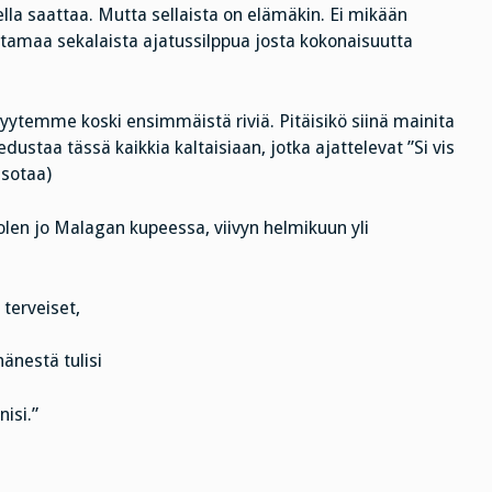
ella saattaa. Mutta sellaista on elämäkin. Ei mikään
ottamaa sekalaista ajatussilppua josta kokonaisuutta
syytemme koski ensimmäistä riviä. Pitäisikö siinä mainita
staa tässä kaikkia kaltaisiaan, jotka ajattelevat ”Si vis
 sotaa)
 olen jo Malagan kupeessa, viivyn helmikuun yli
 terveiset,
änestä tulisi
isi.”