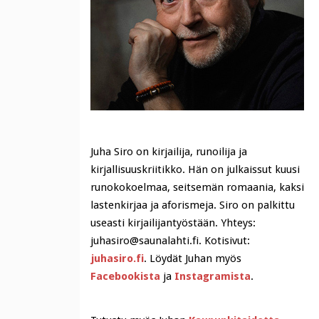
Juha Siro on kirjailija, runoilija ja
kirjallisuuskriitikko. Hän on julkaissut kuusi
runokokoelmaa, seitsemän romaania, kaksi
lastenkirjaa ja aforismeja. Siro on palkittu
useasti kirjailijantyöstään. Yhteys:
juhasiro@saunalahti.fi. Kotisivut:
juhasiro.fi
. Löydät Juhan myös
Facebookista
ja
Instagramista
.