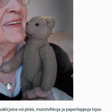
päiväkirjoina voi pitää, muistivihkoja ja paperilappuja lojuu