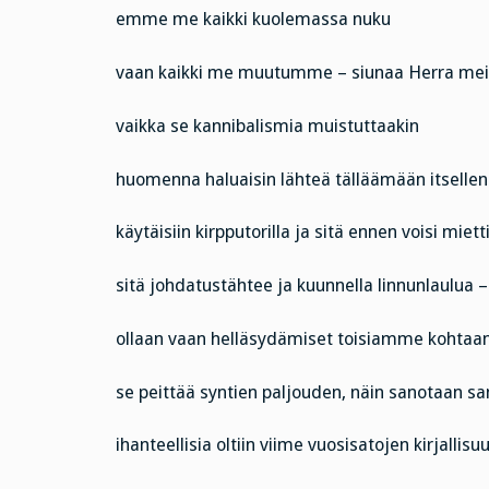
emme me kaikki kuolemassa nuku
vaan kaikki me muutumme – siunaa Herra meitä
vaikka se kannibalismia muistuttaakin
huomenna haluaisin lähteä tälläämään itselleni
käytäisiin kirpputorilla ja sitä ennen voisi miett
sitä johdatustähtee ja kuunnella linnunlaulua –
ollaan vaan helläsydämiset toisiamme kohtaa
se peittää syntien paljouden, näin sanotaan s
ihanteellisia oltiin viime vuosisatojen kirjallis