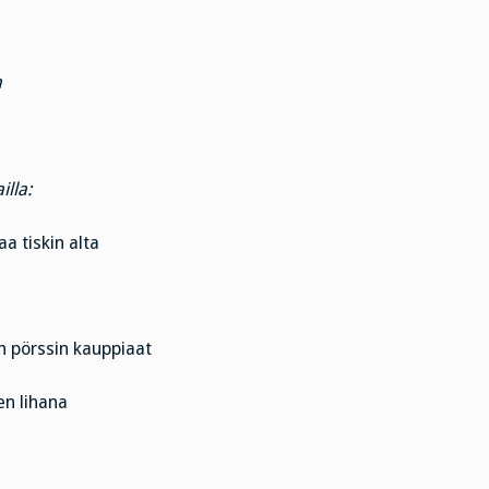
a
lla:
a tiskin alta
an pörssin kauppiaat
en lihana