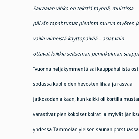
Sairaalan vihko on tekstiä täynnä, muistissa
päivän tapahtumat pienintä murua myöten j
vailla viimeistä käyttöpäivää – asiat vain
ottavat loikkia seitsemän peninkulman saappai
”vuonna neljäkymmentä sai kauppahallista osta
sodassa kuolleiden hevosten lihaa ja rasvaa
jatkosodan aikaan, kun kaikki oli kortilla must
varastivat pienikokoiset koirat ja myivät jäniks
yhdessä Tammelan yleisen saunan porstuassa