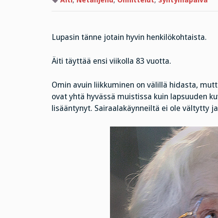
Äiti
,
Netanjehu
,
Onnittelut
,
Syntymäpäivä
Lupasin tänne jotain hyvin henkilökohtaista.
Äiti täyttää ensi viikolla 83 vuotta.
Omin avuin liikkuminen on välillä hidasta, mutt
ovat yhtä hyvässä muistissa kuin lapsuuden ku
lisääntynyt. Sairaalakäynneiltä ei ole vältytty 