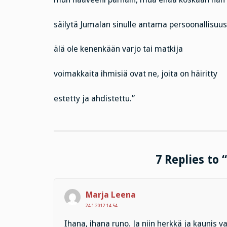
säilytä Jumalan sinulle antama persoonallisuus
älä ole kenenkään varjo tai matkija
voimakkaita ihmisiä ovat ne, joita on häiritty
estetty ja ahdistettu.”
7 Replies to 
Marja Leena
24.1.2012 14:54
Ihana, ihana runo. Ja niin herkkä ja kaunis va