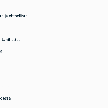
 ja ehtoollista
 talvihattua
iä
n
anassa
uudessa