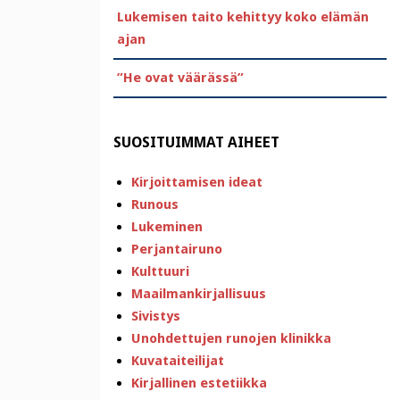
Lukemisen taito kehittyy koko elämän
ajan
”He ovat väärässä”
SUOSITUIMMAT AIHEET
Kirjoittamisen ideat
Runous
Lukeminen
Perjantairuno
Kulttuuri
Maailmankirjallisuus
Sivistys
Unohdettujen runojen klinikka
Kuvataiteilijat
Kirjallinen estetiikka