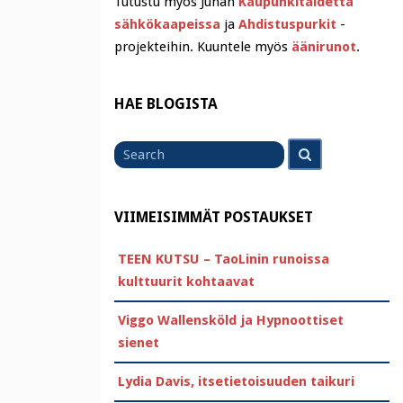
Tutustu myös Juhan
Kaupunkitaidetta
sähkökaapeissa
ja
Ahdistuspurkit
-
projekteihin. Kuuntele myös
äänirunot
.
HAE BLOGISTA
Search
Search
for
VIIMEISIMMÄT POSTAUKSET
TEEN KUTSU – TaoLinin runoissa
kulttuurit kohtaavat
Viggo Wallensköld ja Hypnoottiset
sienet
Lydia Davis, itsetietoisuuden taikuri