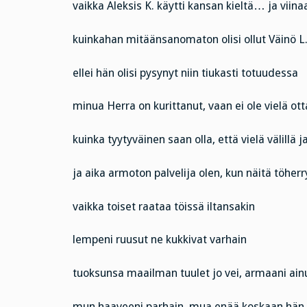
vaikka Aleksis K. käytti kansan kieltä… ja viina
kuinkahan mitäänsanomaton olisi ollut Väinö L
ellei hän olisi pysynyt niin tiukasti totuudessa
minua Herra on kurittanut, vaan ei ole vielä ot
kuinka tyytyväinen saan olla, että vielä välillä 
ja aika armoton palvelija olen, kun näitä töherr
vaikka toiset raataa töissä iltansakin
lempeni ruusut ne kukkivat varhain
tuoksunsa maailman tuulet jo vei, armaani ain
mun haaveeni parhain, mua enää koskaan hän 