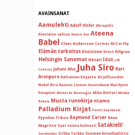
AVAINSANAT
Aamulehti
Adolf Hitler
Akropolis
Ateena
Alastalon salissa
Aleksis Kivi
Babel
Claes Andersson
Cormac McCarthy
Elämän tarkoitus
Enostone
Ernst Billgren
Helsingin Sanomat
Idoli
Hesari
J.M.
Juha Siro
Kari
Juhani Aho
Coetzee
Aronpuro
Keltainen kirjasto
Kirjallisuuden
Nobel
Kirsi Kunnas
Linnun muotokuva
Marilynin
hiuspinni
Mika Waltari
Michel de Montaigne
Mirkka
Musta runokirja
ntamo
Rekola
Palladium Kirjat
Pentti Saarikoski
Raymond Carver
Pyynikin Trikoo
Réne
Satakieli!
Magritte
Saat toivoa kolmesti
Suomen kirjailijaliitto
Sirkka Turkka
Savukeidas