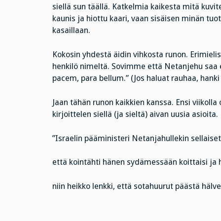
siellä sun täällä. Katkelmia kaikesta mitä kuvit
kaunis ja hiottu kaari, vaan sisäisen minän tu
kasaillaan.
Kokosin yhdestä äidin vihkosta runon. Erimieli
henkilö nimeltä. Sovimme että Netanjehu saa edu
pacem, para bellum.” (Jos haluat rauhaa, hanki
Jaan tähän runon kaikkien kanssa. Ensi viikolla
kirjoittelen siellä (ja sieltä) aivan uusia asioita.
”Israelin pääministeri Netanjahullekin sellaiset
että kointähti hänen sydämessään koittaisi ja h
niin heikko lenkki, että sotahuurut päästä hälven