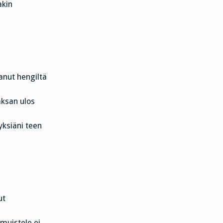
akin
.
tanut hengiltä
jaksan ulos
yksiäni teen
ut
muistele ei