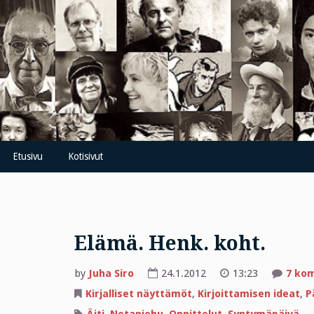
Skip
to
content
Etusivu
Kotisivut
Elämä. Henk. koht.
by
Juha Siro
24.1.2012
13:23
7 ko
Kirjalliset näyttämöt
,
Kirjoittamisen ideat
,
P