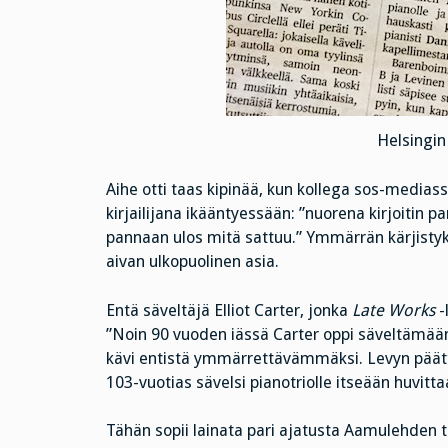
Helsingi
Aihe otti taas kipinää, kun kollega sos-mediassa
kirjailijana ikääntyessään: ”nuorena kirjoitin p
pannaan ulos mitä sattuu.” Ymmärrän kärjistykse
aivan ulkopuolinen asia.
Entä säveltäjä Elliot Carter, jonka
Late Works
-
”Noin 90 vuoden iässä Carter oppi säveltämää
kävi entistä ymmärrettävämmäksi. Levyn päätt
103-vuotias sävelsi pianotriolle itseään huvitt
Tähän sopii lainata pari ajatusta Aamulehden t