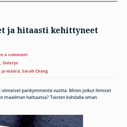
t ja hitaasti kehittyneet
on
ve a comment
Tervehdys,
te
t
,
Sivistys
ihmelapset
ja
 ja määrä
,
Sarah Chang
hitaasti
kehittyneet
ääliöt!
ni viimeiset parikymmentä vuotta. Miten jotkut ihmiset
an maailman haltuunsa? Toisten kohdalla oman