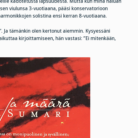
heille kadotetusta lapsuudesta. Mutta kun minä haluan
sen viulunsa 3-vuotiaana, pääsi konservatorioon
harmonikkojen solistina ensi kerran 8-vuotiaana.
in”. Ja tämänkin olen kertonut aiemmin. Kysyessäni
vaikuttaa kirjoittamiseen, hän vastasi: ”Ei mitenkään,