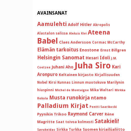
AVAINSANAT
Aamulehti
Adolf Hitler
Akropolis
Ateena
Alastalon salissa
Aleksis Kivi
Babel
Claes Andersson
Cormac McCarthy
Elämän tarkoitus
Enostone
Ernst Billgren
Helsingin Sanomat
Idoli
Hesari
J.M.
Juha Siro
Kari
Juhani Aho
Coetzee
Aronpuro
Keltainen kirjasto
Kirjallisuuden
Nobel
Kirsi Kunnas
Linnun muotokuva
Marilynin
hiuspinni
Mika Waltari
Michel de Montaigne
Mirkka
Musta runokirja
ntamo
Rekola
Palladium Kirjat
Pentti Saarikoski
Raymond Carver
Pyynikin Trikoo
Réne
Satakieli!
Magritte
Saat toivoa kolmesti
Suomen kirjailijaliitto
Sirkka Turkka
Savukeidas