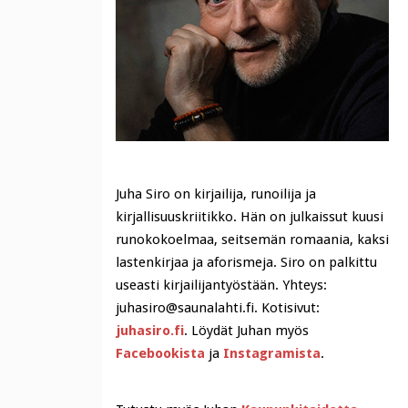
Juha Siro on kirjailija, runoilija ja
kirjallisuuskriitikko. Hän on julkaissut kuusi
runokokoelmaa, seitsemän romaania, kaksi
lastenkirjaa ja aforismeja. Siro on palkittu
useasti kirjailijantyöstään. Yhteys:
juhasiro@saunalahti.fi. Kotisivut:
juhasiro.fi
. Löydät Juhan myös
Facebookista
ja
Instagramista
.