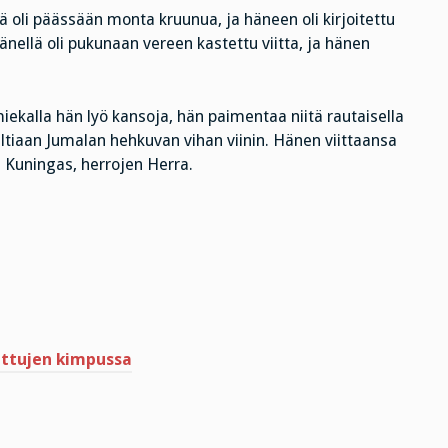
lä oli päässään monta kruunua, ja häneen oli kirjoitettu
änellä oli pukunaan vereen kastettu viitta, ja hänen
iekalla hän lyö kansoja, hän paimentaa niitä rautaisella
altiaan Jumalan hehkuvan vihan viinin. Hänen viittaansa
n Kuningas, herrojen Herra.
juttujen kimpussa