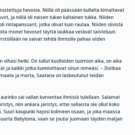
rustettuja hevosia. Niillä oli päässään kullalta kimaltavat
ot, ja niillä oli naisen tukan kaltainen tukka. Niiden
li rintapanssarit, jotka olivat kuin rautaa. Niiden siivistä
oita monet hevoset täyttä laukkaa vetävät taisteluun.
 pyrstöillään ne saivat tehdä ihmisille pahaa viiden
 vihasi hetki. On tullut kuolleiden tuomion aika, on aika
hät ja kaikki jotka kunnioittavat sinun nimeäsi. – Iloitkaa
oi maata ja merta, Saatana on laskeutunut teidän
 aurinko sai vallan korventaa ihmisiä tulellaan. Salamat
istys, niin ankara järistys, ettei sellaista ole ollut koko
ä. Suuri kaupunki hajosi kolmeen osaan, ja joka maassa
 suurta Babylonia, vaan se joutui juomaan täyden maljan