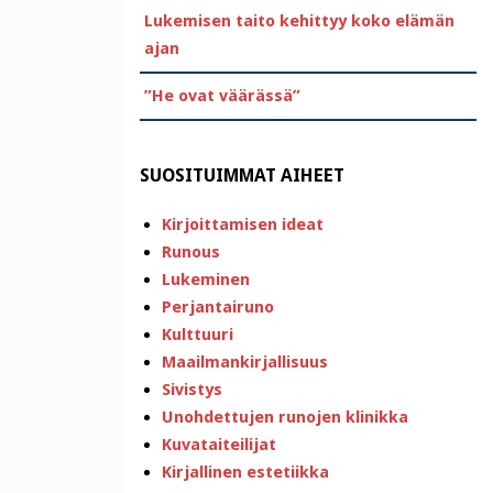
Lukemisen taito kehittyy koko elämän
ajan
”He ovat väärässä”
SUOSITUIMMAT AIHEET
Kirjoittamisen ideat
Runous
Lukeminen
Perjantairuno
Kulttuuri
Maailmankirjallisuus
Sivistys
Unohdettujen runojen klinikka
Kuvataiteilijat
Kirjallinen estetiikka