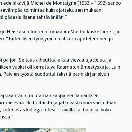
kan edelläkävijä Michel de Montaigne (1533 – 1592) sanoo
tsevämpää toimintaa kuin ajattelu, sen mukaan
tä pääasiallisena tehtävänään.”
arjo Heiskasen tuoreen romaanin Mustat koskettimet, ja
n: ”Taiteellisen työn ydin on ahkera ajatteleminen ja
si paljon. Se taas aiheuttaa aikaa vievää ajattelua. Ja
sen vuoksi oli kerrattava Raamatun Ilmestyskirja. Luin
äivien työstä suodattui tekstiä parin kirjan sivun
. Nappaan vain muutaman kappaleen lainauksen
rmaisevaa. Ristiriitaista ja jatkuvasti omia väitteitään
kuten eräs kollega totesi: ”Tavalla tai toisella, koko
ussa.”