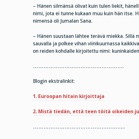
– Hänen silmänsä olivat kuin tulen liekit, hänel
nimi, jota ei tunne kukaan muu kuin hän itse. H
nimensä oli Jumalan Sana.
– Hänen suustaan lähtee terävä miekka. Sillä m
sauvalla ja polkee vihan viinikuurnassa kaikkiv
on reiden kohdalle kirjoitettu nimi: kuninkaide
…………………………………………….
Blogin ekstralinkit:
1. Euroopan hitain kirjoittaja
2. Mistä tiedän, että teen töitä oikeiden 
……………………………………………..