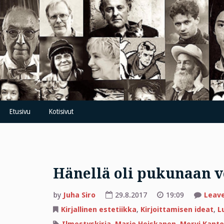
Skip
to
content
Etusivu
Kotisivut
Hänellä oli pukunaan ve
by
Juha Siro
29.8.2017
19:09
Leav
Kirjallinen estetiikka
,
Kirjoittamisen ideat
,
L