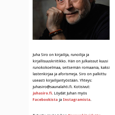
Juha Siro on kirjailija, runoilija ja
kirjallisuuskriitikko. Hän on julkaissut kuusi
runokokoelmaa, seitsemän romaania, kaksi
lastenkirjaa ja aforismeja. Siro on palkittu
useasti kirjailijantyöstään. Yhteys:
juhasiro@saunalahti.fi. Kotisivut:
juhasiro.fi
. Löydät Juhan myös
Facebookista
ja
Instagramista
.