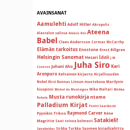
AVAINSANAT
Aamulehti
Adolf Hitler
Akropolis
Ateena
Alastalon salissa
Aleksis Kivi
Babel
Claes Andersson
Cormac McCarthy
Elämän tarkoitus
Enostone
Ernst Billgren
Helsingin Sanomat
Idoli
Hesari
J.M.
Juha Siro
Kari
Juhani Aho
Coetzee
Aronpuro
Keltainen kirjasto
Kirjallisuuden
Nobel
Kirsi Kunnas
Linnun muotokuva
Marilynin
hiuspinni
Mika Waltari
Michel de Montaigne
Mirkka
Musta runokirja
ntamo
Rekola
Palladium Kirjat
Pentti Saarikoski
Raymond Carver
Pyynikin Trikoo
Réne
Satakieli!
Magritte
Saat toivoa kolmesti
Suomen kirjailijaliitto
Sirkka Turkka
Savukeidas