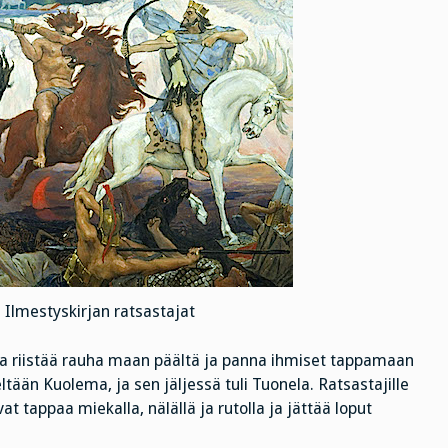
 Ilmestyskirjan ratsastajat
alta riistää rauha maan päältä ja panna ihmiset tappamaan
eltään Kuolema, ja sen jäljessä tuli Tuonela. Ratsastajille
t tappaa miekalla, nälällä ja rutolla ja jättää loput