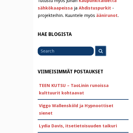
Tutustu myös Juhan
Kaupunkitaidetta
sähkökaapeissa
ja
Ahdistuspurkit
-
projekteihin. Kuuntele myös
äänirunot
.
HAE BLOGISTA
Search
Search
for
VIIMEISIMMÄT POSTAUKSET
TEEN KUTSU – TaoLinin runoissa
kulttuurit kohtaavat
Viggo Wallensköld ja Hypnoottiset
sienet
Lydia Davis, itsetietoisuuden taikuri