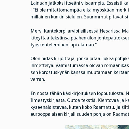
Lainaan jatkoksi itseäni viisaampia. Esseistii
: ”Ei ole mitättömämpää eikä myöskään merki
millainen kunkin sielu on. Suurimmat pitävät si
Mervi Kantokorpi arvioi eilisessä Hesarissa M
kiteyttää tekstinsä päähenkilön johtopäätöksee
työskenteleminen läpi elämän.”
Olen hidas kirjoittaja, jonka pitää lukea pohjik
ihmettelyä. Valmistumassa olevan romaanikäsik
sen korostuskynän kanssa muutamaan kertaan. P
verran.
En nosta tähän käsikirjoituksen lopputulosta
Ilmestyskirjasta. Outoa tekstiä. Kiehtovaa ja ka
kyseenalaistavaa, kuten koko Raamattu. Ja silti, 
eurooppalaisen kirjallisuuden pohja on Raamat