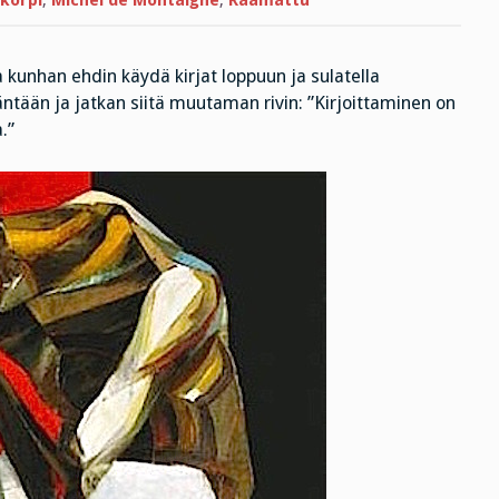
korpi
,
Michel de Montaigne
,
Raamattu
kastettu
viitta
a kunhan ehdin käydä kirjat loppuun ja sulatella
äntään ja jatkan siitä muutaman rivin: ”Kirjoittaminen on
.”