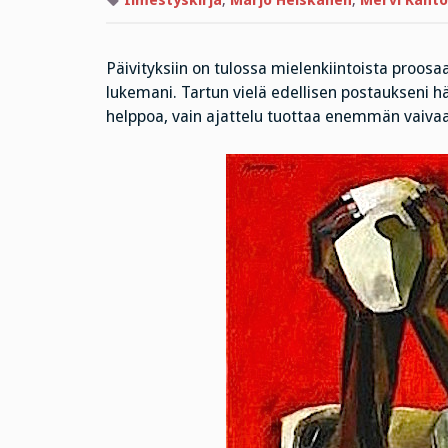
Ilmestyskirja
,
Marjo Heiskanen
,
Mervi Kanto
Päivityksiin on tulossa mielenkiintoista proosa
lukemani. Tartun vielä edellisen postaukseni h
helppoa, vain ajattelu tuottaa enemmän vaivaa