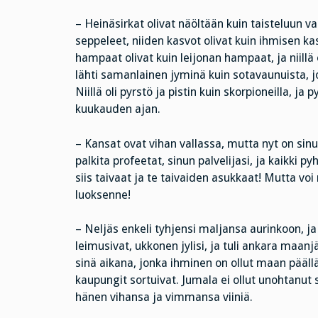
– Heinäsirkat olivat näöltään kuin taisteluun va
seppeleet, niiden kasvot olivat kuin ihmisen kasv
hampaat olivat kuin leijonan hampaat, ja niillä o
lähti samanlainen jyminä kuin sotavaunuista, j
Niillä oli pyrstö ja pistin kuin skorpioneilla, ja
kuukauden ajan.
– Kansat ovat vihan vallassa, mutta nyt on sinun
palkita profeetat, sinun palvelijasi, ja kaikki py
siis taivaat ja te taivaiden asukkaat! Mutta v
luoksenne!
– Neljäs enkeli tyhjensi maljansa aurinkoon, ja
leimusivat, ukkonen jylisi, ja tuli ankara maanjär
sinä aikana, jonka ihminen on ollut maan pääll
kaupungit sortuivat. Jumala ei ollut unohtanut
hänen vihansa ja vimmansa viiniä.