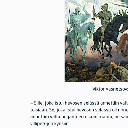
Viktor Vasnetsov:
– Sille, joka istui hevosen selässä annettiin v
toisiaan. Se, joka istui hevosen selässä oli nim
annettiin valta neljänteen osaan maata, ne saiva
villipetojen kynsiin.