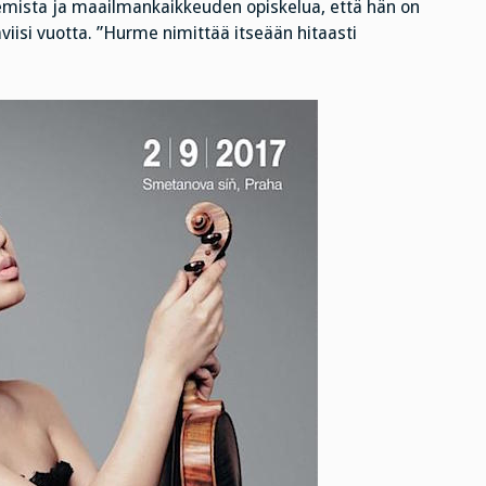
emista ja maailmankaikkeuden opiskelua, että hän on
iisi vuotta. ”Hurme nimittää itseään hitaasti