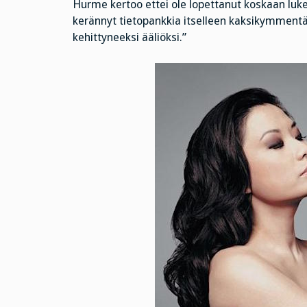
Hurme kertoo ettei ole lopettanut koskaan luk
kerännyt tietopankkia itselleen kaksikymmentäv
kehittyneeksi ääliöksi.”