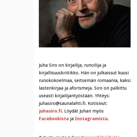
Juha Siro on kirjailija, runoilija ja
kirjallisuuskriitikko. Hän on julkaissut kuusi
runokokoelmaa, seitsemän romaania, kaksi
lastenkirjaa ja aforismeja. Siro on palkittu
useasti kirjailijantyöstään. Yhteys:
juhasiro@saunalahti.fi. Kotisivut:
juhasiro.fi
. Löydät Juhan myös
Facebookista
ja
Instagramista
.