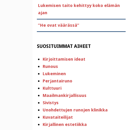
Lukemisen taito kehittyy koko elämän
ajan
”He ovat väärässä”
SUOSITUIMMAT AIHEET
Kirjoittamisen ideat
Runous
Lukeminen
Perjantairuno
Kulttuuri
Maailmankirjallisuus
Sivistys
Unohdettujen runojen klinikka
Kuvataiteilijat
Kirjallinen estetiikka