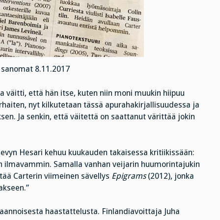
n sanomat 8.11.2017
 väitti, että hän itse, kuten niin moni muukin hiipuu
arhaiten, nyt kilkutetaan tässä apurahakirjallisuudessa ja
n. Ja senkin, että väitettä on saattanut värittää jokin
levyn Hesari kehuu kuukauden takaisessa kritiikissään:
n ilmavammin. Samalla vanhan veijarin huumorintajukin
ää Carterin viimeinen sävellys
Epigrams
(2012), jonka
aakseen.”
aannoisesta haastattelusta. Finlandiavoittaja Juha