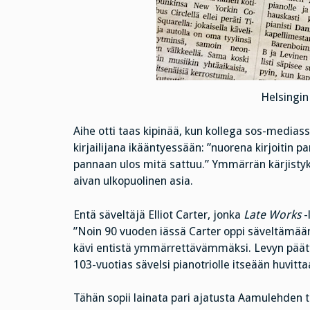
Helsingi
Aihe otti taas kipinää, kun kollega sos-mediassa
kirjailijana ikääntyessään: ”nuorena kirjoitin p
pannaan ulos mitä sattuu.” Ymmärrän kärjistykse
aivan ulkopuolinen asia.
Entä säveltäjä Elliot Carter, jonka
Late Works
-
”Noin 90 vuoden iässä Carter oppi säveltämää
kävi entistä ymmärrettävämmäksi. Levyn päätt
103-vuotias sävelsi pianotriolle itseään huvitt
Tähän sopii lainata pari ajatusta Aamulehden t