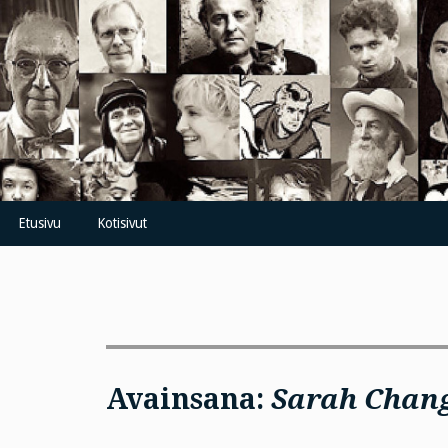
Skip
to
content
Etusivu
Kotisivut
Avainsana:
Sarah Chan