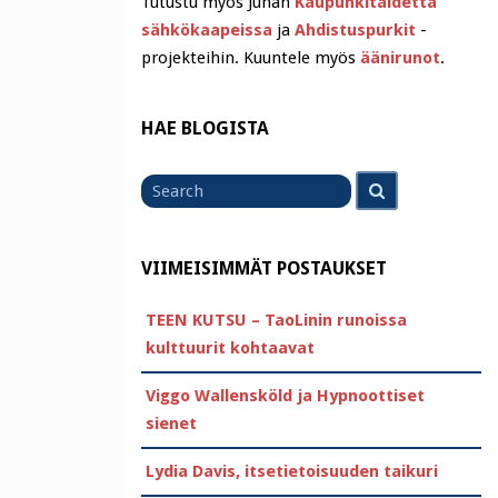
Tutustu myös Juhan
Kaupunkitaidetta
sähkökaapeissa
ja
Ahdistuspurkit
-
projekteihin. Kuuntele myös
äänirunot
.
HAE BLOGISTA
Search
Search
for
VIIMEISIMMÄT POSTAUKSET
TEEN KUTSU – TaoLinin runoissa
kulttuurit kohtaavat
Viggo Wallensköld ja Hypnoottiset
sienet
Lydia Davis, itsetietoisuuden taikuri