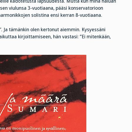
heille kadotetusta lapsuudesta. Mutta kun minä haluan
sen viulunsa 3-vuotiaana, pääsi konservatorioon
harmonikkojen solistina ensi kerran 8-vuotiaana.
in”. Ja tämänkin olen kertonut aiemmin. Kysyessäni
vaikuttaa kirjoittamiseen, hän vastasi: ”Ei mitenkään,