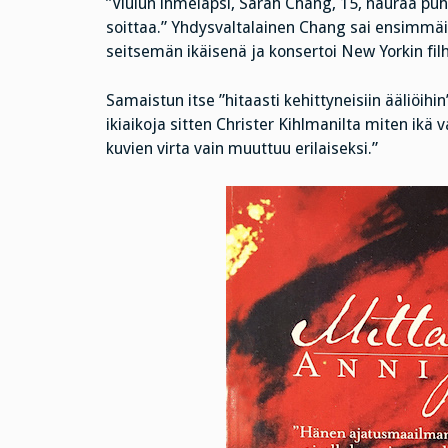
”Viulun ihmelapsi, Sarah Chang, 15, nauraa pu
soittaa.” Yhdysvaltalainen Chang sai ensimmäi
seitsemän ikäisenä ja konsertoi New Yorkin fil
Samaistun itse ”hitaasti kehittyneisiin ääliöih
ikiaikoja sitten Christer Kihlmanilta miten ikä 
kuvien virta vain muuttuu erilaiseksi.”