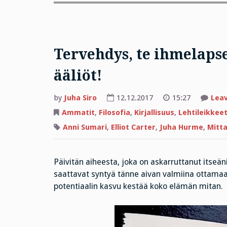
Tervehdys, te ihmelapse
ääliöt!
by
Juha Siro
12.12.2017
15:27
Lea
Ammatit
,
Filosofia
,
Kirjallisuus
,
Lehtileikkee
Anni Sumari
,
Elliot Carter
,
Juha Hurme
,
Mitta
Päivitän aiheesta, joka on askarruttanut itseä
saattavat syntyä tänne aivan valmiina ottama
potentiaalin kasvu kestää koko elämän mitan.