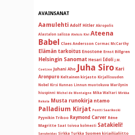
AVAINSANAT
Aamulehti
Adolf Hitler
Akropolis
Ateena
Alastalon salissa
Aleksis Kivi
Babel
Claes Andersson
Cormac McCarthy
Elämän tarkoitus
Enostone
Ernst Billgren
Helsingin Sanomat
Idoli
Hesari
J.M.
Juha Siro
Kari
Juhani Aho
Coetzee
Aronpuro
Keltainen kirjasto
Kirjallisuuden
Nobel
Kirsi Kunnas
Linnun muotokuva
Marilynin
hiuspinni
Mika Waltari
Michel de Montaigne
Mirkka
Musta runokirja
ntamo
Rekola
Palladium Kirjat
Pentti Saarikoski
Raymond Carver
Pyynikin Trikoo
Réne
Satakieli!
Magritte
Saat toivoa kolmesti
Suomen kirjailijaliitto
Sirkka Turkka
Savukeidas