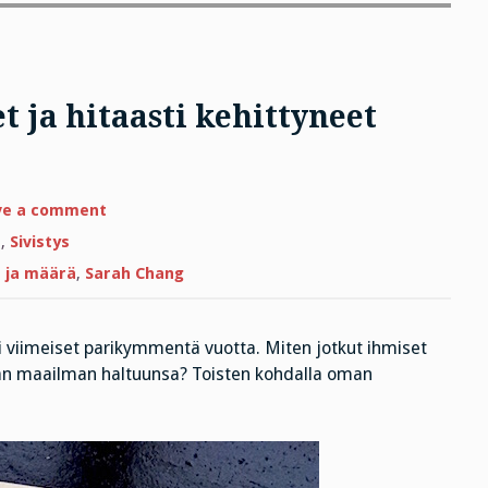
t ja hitaasti kehittyneet
on
ve a comment
Tervehdys,
te
t
,
Sivistys
ihmelapset
ja
 ja määrä
,
Sarah Chang
hitaasti
kehittyneet
ääliöt!
ni viimeiset parikymmentä vuotta. Miten jotkut ihmiset
an maailman haltuunsa? Toisten kohdalla oman