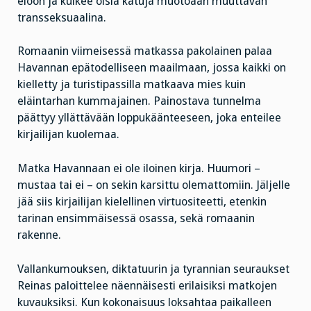
eloon ja kulkee öisiä katuja muotoaan muuttavan
transseksuaalina.
Romaanin viimeisessä matkassa pakolainen palaa
Havannan epätodelliseen maailmaan, jossa kaikki on
kielletty ja turistipassilla matkaava mies kuin
eläintarhan kummajainen. Painostava tunnelma
päättyy yllättävään loppukäänteeseen, joka enteilee
kirjailijan kuolemaa.
Matka Havannaan ei ole iloinen kirja. Huumori –
mustaa tai ei – on sekin karsittu olemattomiin. Jäljelle
jää siis kirjailijan kielellinen virtuositeetti, etenkin
tarinan ensimmäisessä osassa, sekä romaanin
rakenne.
Vallankumouksen, diktatuurin ja tyrannian seuraukset
Reinas paloittelee näennäisesti erilaisiksi matkojen
kuvauksiksi. Kun kokonaisuus loksahtaa paikalleen