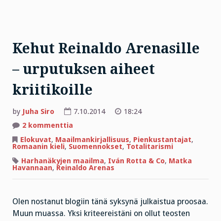
Kehut Reinaldo Arenasille
– urputuksen aiheet
kriitikoille
by
Juha Siro
7.10.2014
18:24
artikkeliin
2 kommenttia
Kehut
Reinaldo
Elokuvat
,
Maailmankirjallisuus
,
Pienkustantajat
,
Arenasille
Romaanin kieli
,
Suomennokset
,
Totalitarismi
–
urputuksen
Harhanäkyjen maailma
,
Iván Rotta & Co
,
Matka
aiheet
Havannaan
,
Reinaldo Arenas
kriitikoille
Olen nostanut blogiin tänä syksynä julkaistua proosaa.
Muun muassa. Yksi kriteereistäni on ollut teosten