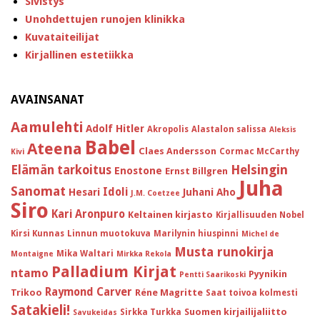
Sivistys
Unohdettujen runojen klinikka
Kuvataiteilijat
Kirjallinen estetiikka
AVAINSANAT
Aamulehti
Adolf Hitler
Akropolis
Alastalon salissa
Aleksis
Babel
Ateena
Claes Andersson
Cormac McCarthy
Kivi
Helsingin
Elämän tarkoitus
Enostone
Ernst Billgren
Juha
Sanomat
Idoli
Hesari
Juhani Aho
J.M. Coetzee
Siro
Kari Aronpuro
Keltainen kirjasto
Kirjallisuuden Nobel
Kirsi Kunnas
Linnun muotokuva
Marilynin hiuspinni
Michel de
Musta runokirja
Mika Waltari
Montaigne
Mirkka Rekola
Palladium Kirjat
ntamo
Pyynikin
Pentti Saarikoski
Raymond Carver
Trikoo
Réne Magritte
Saat toivoa kolmesti
Satakieli!
Suomen kirjailijaliitto
Sirkka Turkka
Savukeidas