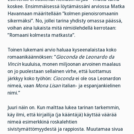
koskee. Ensimmäisessä löytämässäni arviossa Matka
Havannaan määritellään ”kolmen pienoisromaanin
sikermäksi”. No, jollei tarina yhdisty omassa päässä,
voihan aina lukaista mitä nimiölehdellä kerrotaan:
”Romaani kolmesta matkasta”.
Toinen lukemani arvio haluaa kyseenalaistaa koko
romaanikäännöksen: ”
Gioconda de Leonardo da
Vincin
kuuluisa, monen miljoonan arvoinen maalaus
on jo puolestaan sellainen virhe, että luottamus
järkkyy koko työhön:
Cioconda
ei ole osa Leonardon
nimeä, vaan
Mona Lisan
italian- ja espanjankielinen
nimi.”
Juuri näin on. Kun malttaa lukea tarinan tarkemmin,
käy ilmi, että kirjailija (ja kääntäjä) käyttää väärää
nimeä esimerkkinä roskalehtien
sivistymättömyydestä ja rappiosta. Muutamaa sivua