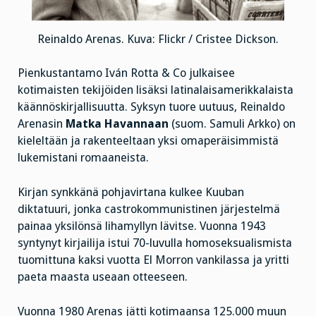
Reinaldo Arenas. Kuva: Flickr / Cristee Dickson.
Pienkustantamo Iván Rotta & Co julkaisee
kotimaisten tekijöiden lisäksi latinalaisamerikkalaista
käännöskirjallisuutta. Syksyn tuore uutuus, Reinaldo
Arenasin
Matka Havannaan
(suom. Samuli Arkko) on
kieleltään ja rakenteeltaan yksi omaperäisimmistä
lukemistani romaaneista.
Kirjan synkkänä pohjavirtana kulkee Kuuban
diktatuuri, jonka castrokommunistinen järjestelmä
painaa yksilönsä lihamyllyn lävitse. Vuonna 1943
syntynyt kirjailija istui 70-luvulla homoseksualismista
tuomittuna kaksi vuotta El Morron vankilassa ja yritti
paeta maasta useaan otteeseen.
Vuonna 1980 Arenas jätti kotimaansa 125.000 muun