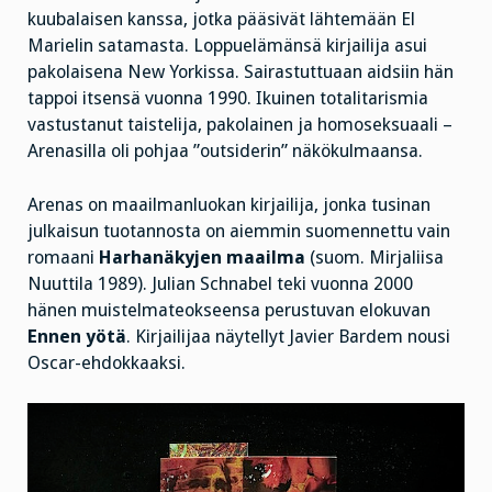
kuubalaisen kanssa, jotka pääsivät lähtemään El
Marielin satamasta. Loppuelämänsä kirjailija asui
pakolaisena New Yorkissa. Sairastuttuaan aidsiin hän
tappoi itsensä vuonna 1990. Ikuinen totalitarismia
vastustanut taistelija, pakolainen ja homoseksuaali –
Arenasilla oli pohjaa ”outsiderin” näkökulmaansa.
Arenas on maailmanluokan kirjailija, jonka tusinan
julkaisun tuotannosta on aiemmin suomennettu vain
romaani
Harhanäkyjen maailma
(suom. Mirjaliisa
Nuuttila 1989). Julian Schnabel teki vuonna 2000
hänen muistelmateokseensa perustuvan elokuvan
Ennen yötä
. Kirjailijaa näytellyt Javier Bardem nousi
Oscar-ehdokkaaksi.