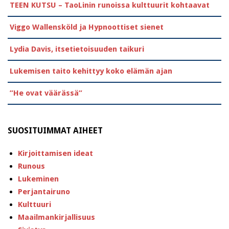
TEEN KUTSU – TaoLinin runoissa kulttuurit kohtaavat
Viggo Wallensköld ja Hypnoottiset sienet
Lydia Davis, itsetietoisuuden taikuri
Lukemisen taito kehittyy koko elämän ajan
”He ovat väärässä”
SUOSITUIMMAT AIHEET
Kirjoittamisen ideat
Runous
Lukeminen
Perjantairuno
Kulttuuri
Maailmankirjallisuus