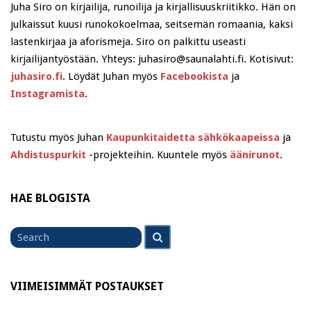
Juha Siro on kirjailija, runoilija ja kirjallisuuskriitikko. Hän on
julkaissut kuusi runokokoelmaa, seitsemän romaania, kaksi
lastenkirjaa ja aforismeja. Siro on palkittu useasti
kirjailijantyöstään. Yhteys: juhasiro@saunalahti.fi. Kotisivut:
juhasiro.fi
. Löydät Juhan myös
Facebookista
ja
Instagramista
.
Tutustu myös Juhan
Kaupunkitaidetta sähkökaapeissa
ja
Ahdistuspurkit
-projekteihin. Kuuntele myös
äänirunot
.
HAE BLOGISTA
Search
Search
for
VIIMEISIMMÄT POSTAUKSET