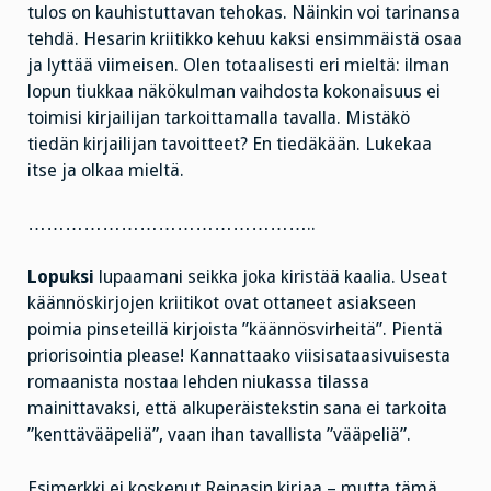
tulos on kauhistuttavan tehokas. Näinkin voi tarinansa
tehdä. Hesarin kriitikko kehuu kaksi ensimmäistä osaa
ja lyttää viimeisen. Olen totaalisesti eri mieltä: ilman
lopun tiukkaa näkökulman vaihdosta kokonaisuus ei
toimisi kirjailijan tarkoittamalla tavalla. Mistäkö
tiedän kirjailijan tavoitteet? En tiedäkään. Lukekaa
itse ja olkaa mieltä.
………………………………………..
Lopuksi
lupaamani seikka joka kiristää kaalia. Useat
käännöskirjojen kriitikot ovat ottaneet asiakseen
poimia pinseteillä kirjoista ”käännösvirheitä”. Pientä
priorisointia please! Kannattaako viisisataasivuisesta
romaanista nostaa lehden niukassa tilassa
mainittavaksi, että alkuperäistekstin sana ei tarkoita
”kenttävääpeliä”, vaan ihan tavallista ”vääpeliä”.
Esimerkki ei koskenut Reinasin kirjaa – mutta tämä